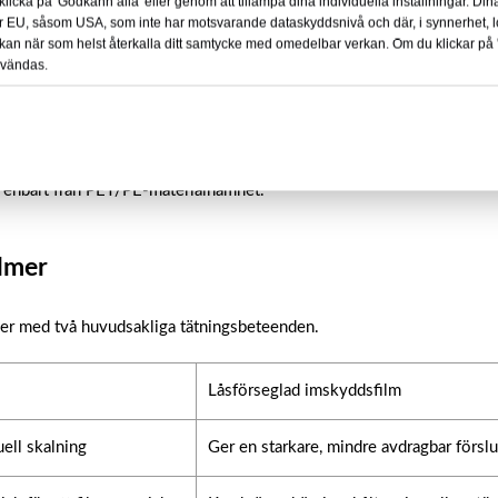
licka på 'Godkänn alla' eller genom att tillämpa dina individuella inställningar. Di
ör EU, såsom USA, som inte har motsvarande dataskyddsnivå och där, i synnerhet, 
Du kan när som helst återkalla ditt samtycke med omedelbar verkan. Om du klickar på
rulllängd, kärna, förseglingstyp, skalningskraft, imskyddsnivå, tryck o
nvändas.
ng
ndighet, syrebarriär och överensstämmelse med livsmedelskontakt m
as enbart från PET/PE-materialnamnet.
lmer
er med två huvudsakliga tätningsbeteenden.
Låsförseglad imskyddsfilm
ell skalning
Ger en starkare, mindre avdragbar försl