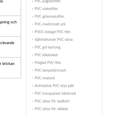
re
PVC-julgransfilm
PVC-staketfilm
PVC-gräsmattafilm
ppning och
PVC-medicinskt ark
PVDC-belagd PVC-film
Självhäftande PVC-skiva
 krävande
PVC grå kartong
PVC-klädselark
Präglad PVC-film
r brickan
PVC-lampskärmsark
PVC-mattark
Antistatisk PVC-styv plåt
PVC transparent blisterark
PVC-skiva för spelkort
PVC-skiva för viklåda