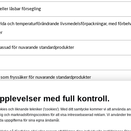
ller låsbar försegling
kylda och temperaturförändrande livsmedelsförpackningar, med förbehå
er
lassad för nuvarande standardprodukter
d som fryssäker för nuvarande standardprodukter
aker, sallader, kylda måltider, kött, fågel, skaldjur, mejeriprodukter,
pplevelser med full kontroll.
och desserter
s och liknande tekniker ('cookies'). Med ditt samtycke kommer vi att använda anal
 dig och marknadsföringscookies för att visa intressebaserad reklam. Vi använder tr
er specifikation
a uppgifterna för sina egna ändamål.
r efter order- och specifikationsbekräftelse