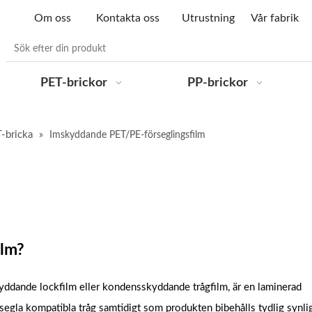
Om oss
Kontakta oss
Utrustning
Vår fabrik
PET-brickor
PP-brickor
T-bricka
»
Imskyddande PET/PE-förseglingsfilm
ilm?
yddande lockfilm eller kondensskyddande trågfilm, är en laminerad
segla kompatibla tråg samtidigt som produkten bibehålls tydlig synli