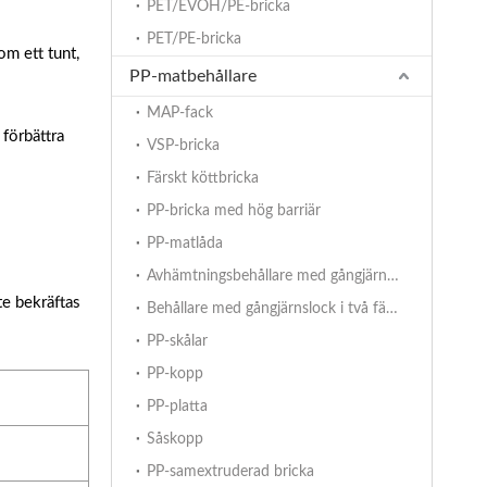
PET/EVOH/PE-bricka
PET/PE-bricka
om ett tunt,
PP-matbehållare
MAP-fack
 förbättra
VSP-bricka
Färskt köttbricka
PP-bricka med hög barriär
PP-matlåda
Avhämtningsbehållare med gångjärnslock
te bekräftas
Behållare med gångjärnslock i två färger
PP-skålar
PP-kopp
PP-platta
Såskopp
PP-samextruderad bricka