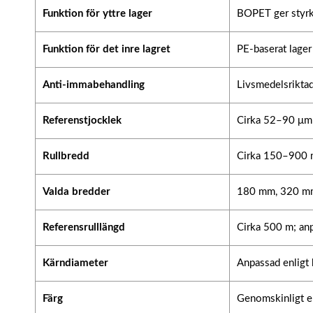
Funktion för yttre lager
BOPET ger styrka
Funktion för det inre lagret
PE-baserat lager
Anti-immabehandling
Livsmedelsriktad
Referenstjocklek
Cirka 52–90 μm
Rullbredd
Cirka 150–900 mm
Valda bredder
180 mm, 320 mm
Referensrulllängd
Cirka 500 m; anp
Kärndiameter
Anpassad enligt
Färg
Genomskinligt el