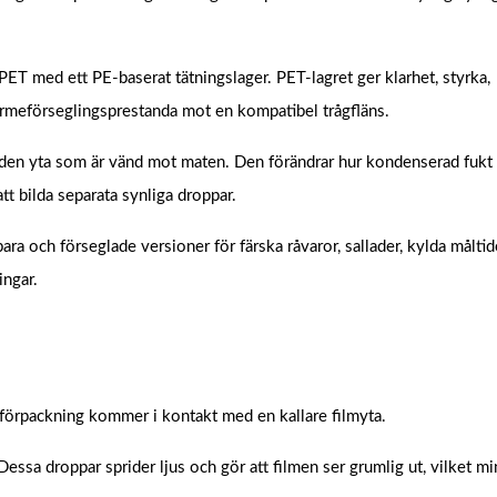
PET med ett PE-baserat tätningslager. PET-lagret ger klarhet, styrka,
ärmeförseglingsprestanda mot en kompatibel trågfläns.
 den yta som är vänd mot maten. Den förändrar hur kondenserad fukt 
 att bilda separata synliga droppar.
 och förseglade versioner för färska råvaror, sallader, kylda måltide
ingar.
d förpackning kommer i kontakt med en kallare filmyta.
ssa droppar sprider ljus och gör att filmen ser grumlig ut, vilket mi