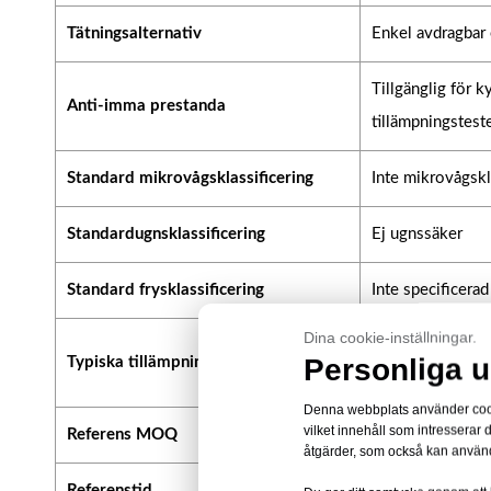
Tätningsalternativ
Enkel avdragbar e
Tillgänglig för 
Anti-imma prestanda
tillämpningstest
Standard mikrovågsklassificering
Inte mikrovågsk
Standardugnsklassificering
Ej ugnssäker
Standard frysklassificering
Inte specificera
Dina cookie-inställningar.
Frukter och gröns
Personliga u
Typiska tillämpningar
bageriprodukter 
Denna webbplats använder cookie
vilket innehåll som intresserar
Referens MOQ
Cirka 1 000 kg p
åtgärder, som också kan använd
Referenstid
Cirka 10–15 daga