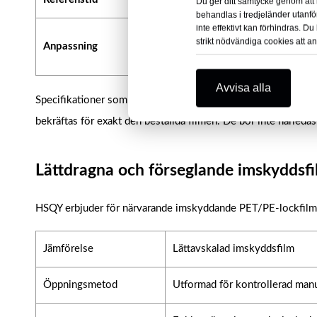
Du ger ditt samtycke genom att k
behandlas i tredjeländer utanf
inte effektivt kan förhindras. 
Tjocklek, bredd, 
strikt nödvändiga cookies att a
Anpassning
exportförpackni
Avvisa alla
Specifikationer som lämplighet för mikrovågsugn, frysbestä
bekräftas för exakt den beställda filmen. De bör inte härled
Lättdragna och förseglande imskyddsfi
HSQY erbjuder för närvarande imskyddande PET/PE-lockfilm
Jämförelse
Lättavskalad imskyddsfilm
Öppningsmetod
Utformad för kontrollerad manu