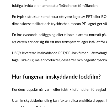
fuktiga, kylda eller temperaturförändrande förhållanden.
En typisk struktur kombinerar ett yttre lager av PET eller BO
dimensionsstabilitet och tryckbarhet, medan PE-lagret ger v
En imskyddande beläggning eller tillsats placeras normalt på
att vatten sprider sig till ett mer transparent lager istället för
HSQY levererar imskyddande PET/PE-lockfilmer i lättavdragbara
fågel, skaldjur, mejeriprodukter, desserter och bageriförpackn
Hur fungerar imskyddande lockfilm?
Kondens uppstår när varm eller fuktrik luft inuti en försegla
Utan imskyddsbehandling kan fukten bilda enskilda droppar. De