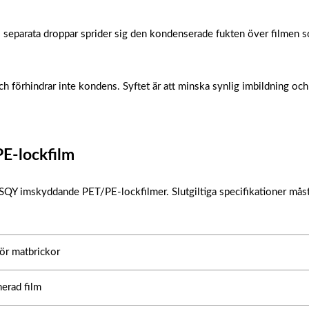
s i separata droppar sprider sig den kondenserade fukten över filmen s
 förhindrar inte kondens. Syftet är att minska synlig imbildning och
PE-lockfilm
SQY imskyddande PET/PE-lockfilmer. Slutgiltiga specifikationer mås
ör matbrickor
erad film