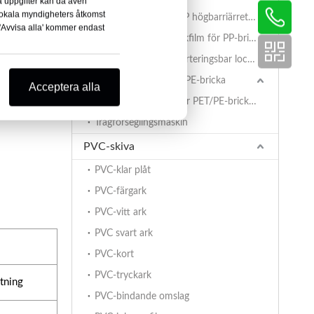
na uppgifter kan då även
lokala myndigheters åtkomst
AlOx PET/PA/RCPP högbarriärretortfilm för PP-tråg
 'Avvisa alla' kommer endast
ch
Belagd BOPET-lockfilm för PP-brickor
PET/PA/RCPP retorteringsbar lockfilm för PP-brickor
Tätningsfilm för PET/PE-bricka
Acceptera alla
åste
PET/PE-lockfilm för PET/PE-brickor
Trågförseglingsmaskin
PVC-skiva
PVC-klar plåt
PVC-färgark
PVC-vitt ark
PVC svart ark
PVC-kort
PVC-tryckark
utning
PVC-bindande omslag