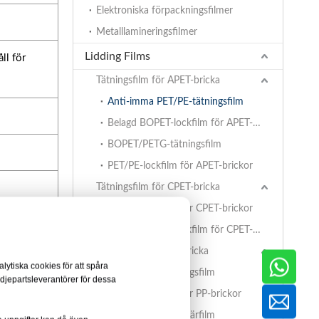
Elektroniska förpackningsfilmer
Metalllamineringsfilmer
Lidding Films
ll för
Tätningsfilm för APET-bricka
Anti-imma PET/PE-tätningsfilm
Belagd BOPET-lockfilm för APET-brickor
BOPET/PETG-tätningsfilm
PET/PE-lockfilm för APET-brickor
Tätningsfilm för CPET-bricka
PET/PE-lockfilm för CPET-brickor
Belagd BOPET-lockfilm för CPET-brickor
Tätningsfilm för PP-bricka
ytiska cookies för att spåra
BOPET/CPP-tätningsfilm
edjepartsleverantörer för dessa
PET/PE-lockfilm för PP-brickor
EVOH/PP högbarriärfilm