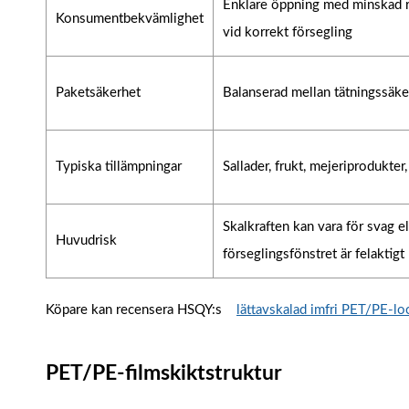
Enklare öppning med minskad ri
Konsumentbekvämlighet
vid korrekt försegling
Paketsäkerhet
Balanserad mellan tätningssäk
Typiska tillämpningar
Sallader, frukt, mejeriprodukter
Skalkraften kan vara för svag el
Huvudrisk
förseglingsfönstret är felaktigt
Köpare kan recensera HSQY:s
lättavskalad imfri PET/PE-lo
PET/PE-filmskiktstruktur