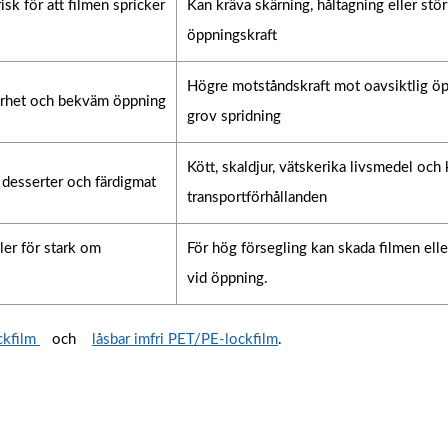
sk för att filmen spricker
Kan kräva skärning, håltagning eller stör
öppningskraft
Högre motståndskraft mot oavsiktlig ö
erhet och bekväm öppning
grov spridning
Kött, skaldjur, vätskerika livsmedel och
, desserter och färdigmat
transportförhållanden
ler för stark om
För hög försegling kan skada filmen elle
vid öppning.
ckfilm
och
låsbar imfri PET/PE-lockfilm
.