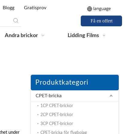
Blogg
Gratisprov
Få en offert
Andra brickor
Lidding Films
Produktkategori
CPET-bricka
1CP CPET-brickor
2CP CPET-brickor
3CP CPET-brickor
ghet under
CPET-bricka för flygbolag