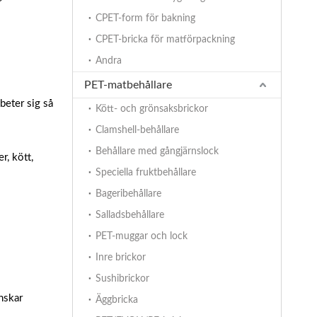
CPET-form för bakning
CPET-bricka för matförpackning
Andra
PET-matbehållare
beter sig så
Kött- och grönsaksbrickor
Clamshell-behållare
Behållare med gångjärnslock
r, kött,
Speciella fruktbehållare
Bageribehållare
Salladsbehållare
PET-muggar och lock
Inre brickor
Sushibrickor
nskar
Äggbricka