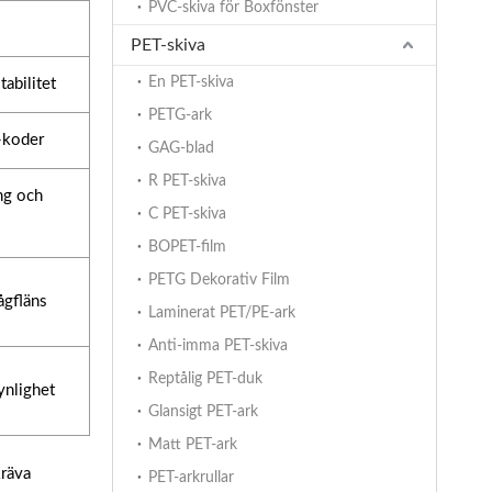
PVC-skiva för Boxfönster
PET-skiva
En PET-skiva
tabilitet
PETG-ark
R-koder
GAG-blad
R PET-skiva
ing och
C PET-skiva
BOPET-film
PETG Dekorativ Film
ågfläns
Laminerat PET/PE-ark
Anti-imma PET-skiva
Reptålig PET-duk
ynlighet
Glansigt PET-ark
Matt PET-ark
kräva
PET-arkrullar