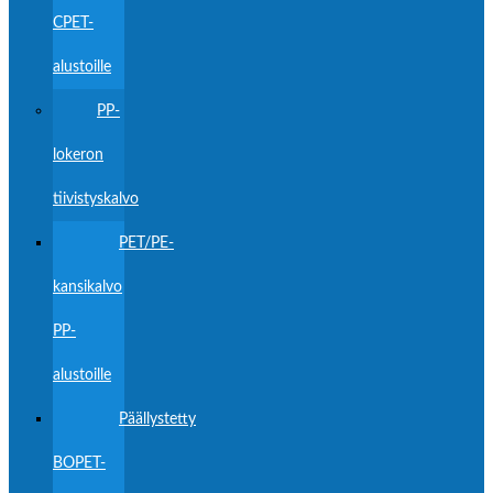
CPET-
alustoille
PP-
lokeron
tiivistyskalvo
PET/PE-
kansikalvo
PP-
alustoille
Päällystetty
BOPET-