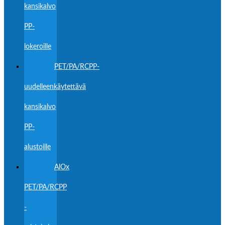
kansikalvo
PP-
lokeroille
PET/PA/RCPP-
uudelleenkäytettävä
kansikalvo
PP-
alustoille
AlOx
PET/PA/RCPP
-