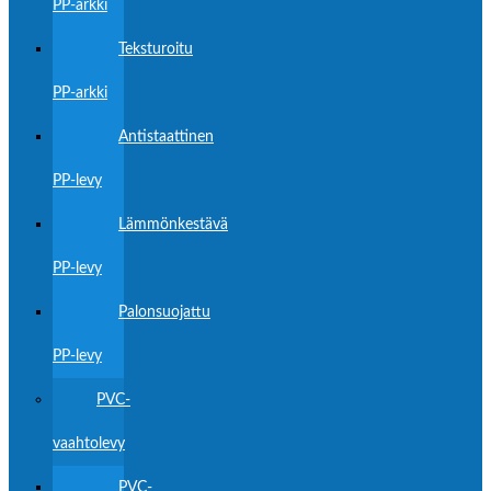
PP-arkki
Teksturoitu
PP-arkki
Antistaattinen
PP-levy
Lämmönkestävä
PP-levy
Palonsuojattu
PP-levy
PVC-
vaahtolevy
PVC-