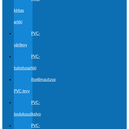
kirkas
arkki
PVC-
värilevy
PVC-
tulostusarkki
Itseliimautuva
PVC-levy
PVC-
joulukuusikalvo
PVC-