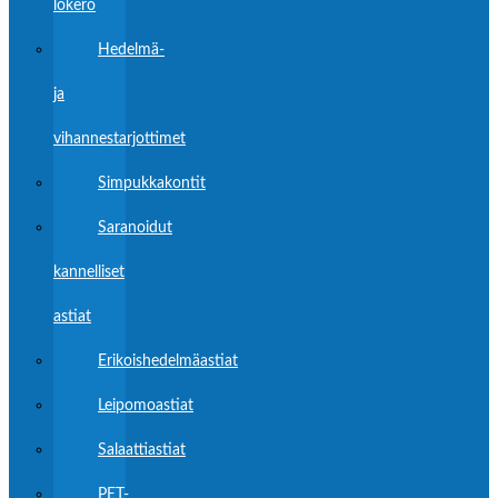
lokero
Hedelmä-
ja
vihannestarjottimet
Simpukkakontit
Saranoidut
kannelliset
astiat
Erikoishedelmäastiat
Leipomoastiat
Salaattiastiat
PET-