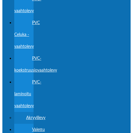
vaahtolevy
PVC
Celuka -
vaahtolevy
PVC-
koekstruusiovaahtolevy
PVC-
laminoitu
vaahtolevy
Akryylilevy
Valettu