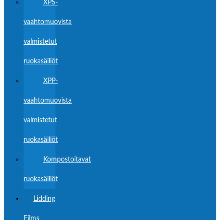
XPS-
vaahtomuovista
valmistetut
ruokasäiliöt
XPP-
vaahtomuovista
valmistetut
ruokasäiliöt
Kompostoitavat
ruokasäiliöt
Lidding
Films