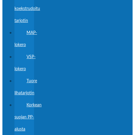
koekstrudoitu
tarjotin
MAP-
lokero
VSP-
lokero
Tuore
lihatarjotin
Korkean
suojan PP-
alusta