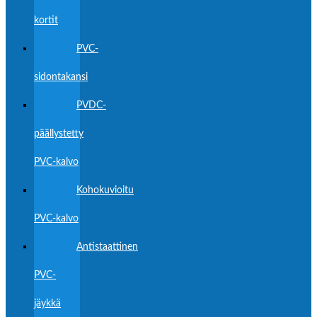
kortit
PVC-
sidontakansi
PVDC-
päällystetty
PVC-kalvo
Kohokuvioitu
PVC-kalvo
Antistaattinen
PVC-
jäykkä