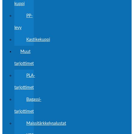
kuppi
PP-
levy
Kastikekuppi
Muut
tarjottimet
PLA-
tarjottimet
Bagassi-
tarjottimet
Maissitärkkelysalustat