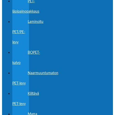
PET-
läpipainopakkaus
Laminoitu
PET/PE-
levy
BOPET-
kalvo
Naarmuuntumaton
PET-levy
Kiiltävä
PET-levy
Matta