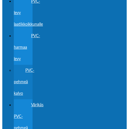
PVC-
levy
laatikkoikkunalle
PVC-
harmaa
levy
PVC-
pehmeä
kalvo
Värikäs
PVC-
pehmeä