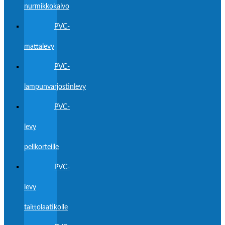
nurmikkokalvo
PVC-
mattalevy
PVC-
lampunvarjostinlevy
PVC-
levy
pelikorteille
PVC-
levy
taittolaatikolle