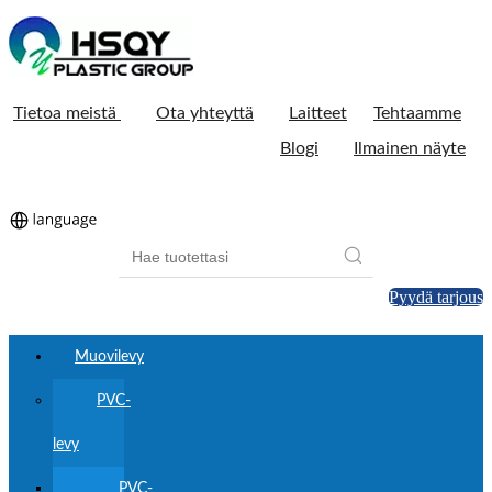
Tietoa meistä
Ota yhteyttä
Laitteet
Tehtaamme
Blogi
Ilmainen näyte
Pyydä tarjous
Muovilevy
PVC-
levy
PVC-