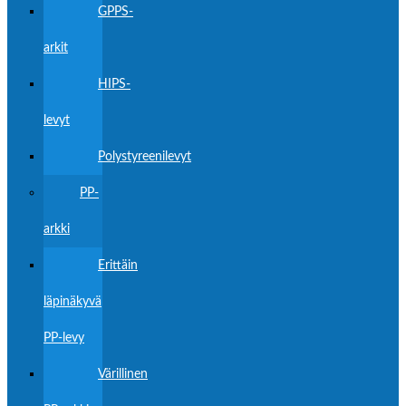
GPPS-
arkit
HIPS-
levyt
Polystyreenilevyt
PP-
arkki
Erittäin
läpinäkyvä
PP-levy
Värillinen