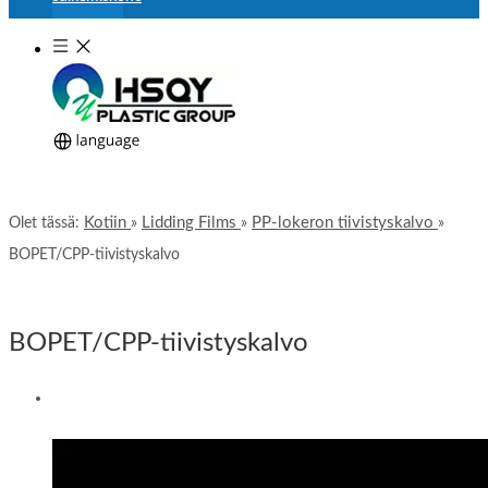
Kotiin
Lidding Films
PP-lokeron tiivistyskalvo
Olet tässä:
»
»
»
BOPET/CPP-tiivistyskalvo
BOPET/CPP-tiivistyskalvo