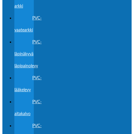
arkki
PVC-
vaatearkki
PVC-
läpinäkyvä
läpipainolevy
PVC-
lääkelevy
PVC-
aitakalvo
PVC-