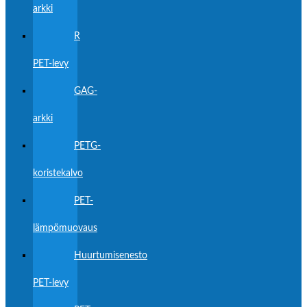
arkki
R
PET-levy
GAG-
arkki
PETG-
koristekalvo
PET-
lämpömuovaus
Huurtumisenesto
PET-levy