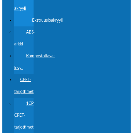
akryyli
Ekstruusioakryyli
ABS-
arkki
Kompostoitavat
levyt
CPET-
tarjottimet
1CP
CPET-
tarjottimet