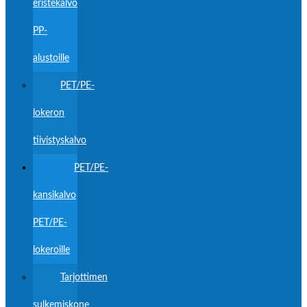
eristekalvo
PP-
alustoille
PET/PE-
lokeron
tiivistyskalvo
PET/PE-
kansikalvo
PET/PE-
lokeroille
Tarjottimen
sulkemiskone