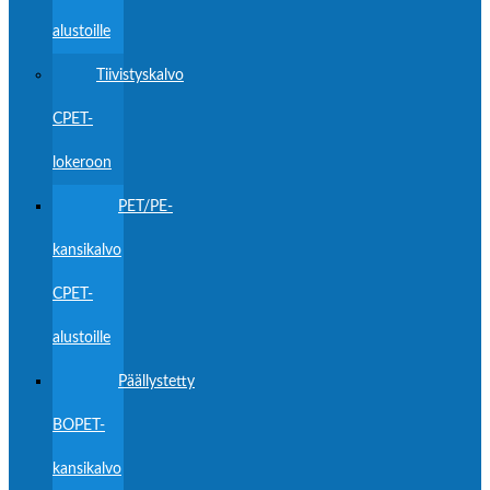
alustoille
Tiivistyskalvo
CPET-
lokeroon
PET/PE-
kansikalvo
CPET-
alustoille
Päällystetty
BOPET-
kansikalvo