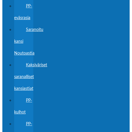
PP-
eväsrasia
Saranoitu
kansi
Noutoastia
Kaksiväriset
saranalliset
kansiastiat
PP-
kulhot
PP-