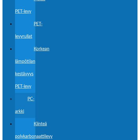
PET-levy
PET-
levyrullat
Korkean
lämpötilan
kestävyys
PET-levy
PC-
arkki
Kiinteä
polykarbonaattilevy