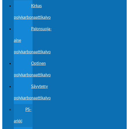
Kirkas
polykarbonaattikalvo
Palonsuoja-
aine
polykarbonaattikalvo
Optinen
polykarbonaattikalvo
Sävytetty
polykarbonaattikalvo
PS-
arkki