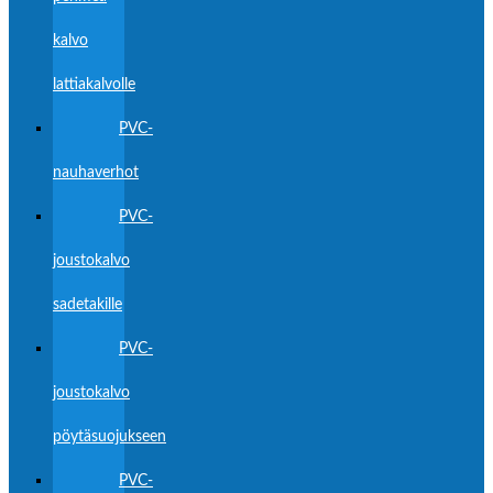
kalvo
lattiakalvolle
PVC-
nauhaverhot
PVC-
joustokalvo
sadetakille
PVC-
joustokalvo
pöytäsuojukseen
PVC-