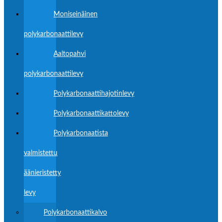
Moniseinäinen
polykarbonaattilevy
Aaltopahvi
polykarbonaattilevy
Polykarbonaattihajotinlevy
Polykarbonaattikattolevy
Polykarbonaatista
valmistettu
äänieristetty
levy
Polykarbonaattikalvo