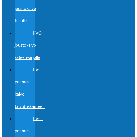
joustokalvo
teltalle
PVC-
joustokalvo
sateenvarjolle
PVC-
pehmeä
kalvo
taivutuskanteen
PVC-
pehmeä