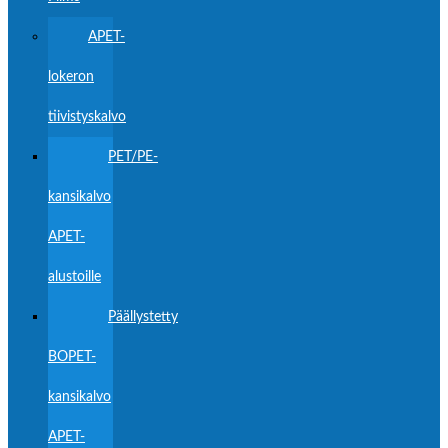
APET-
lokeron
tiivistyskalvo
PET/PE-
kansikalvo
APET-
alustoille
Päällystetty
BOPET-
kansikalvo
APET-