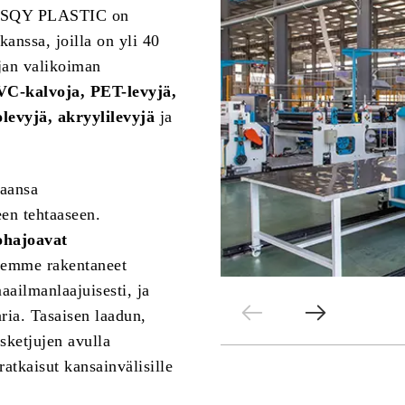
a. HSQY PLASTIC on
kanssa, joilla on yli 40
jan valikoiman
VC-kalvoja, PET-levyjä,
levyjä, akryylilevyjä
ja
aansa
een tehtaaseen.
ohajoavat
lemme rakentaneet
ailmanlaajuisesti, ja
ria. Tasaisen laadun,
sketjujen avulla
tkaisut kansainvälisille