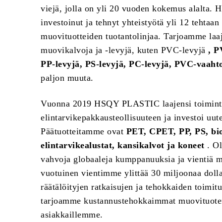
viejä, jolla on yli 20 vuoden kokemus alalt
investoinut ja tehnyt yhteistyötä yli 12 tehtaan 
muovituotteiden tuotantolinjaa. Tarjoamme laa
muovikalvoja ja -levyjä, kuten PVC-levyjä
, P
PP-levyjä, PS-levyjä, PC-levyjä, PVC-vaahto
paljon muuta.
Vuonna 2019 HSQY PLASTIC laajensi toimint
elintarvikepakkausteollisuuteen ja investoi uut
Päätuotteitamme ovat
PET, CPET, PP, PS, bi
elintarvikealustat, kansikalvot ja koneet
. O
vahvoja globaaleja kumppanuuksia ja vientiä ma
vuotuinen vientimme ylittää 30 miljoonaa dolla
räätälöityjen ratkaisujen ja tehokkaiden toimitu
tarjoamme kustannustehokkaimmat muovituotera
asiakkaillemme.