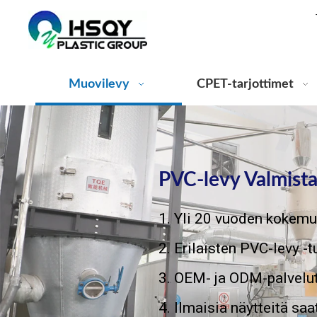
Muovilevy
CPET-tarjottimet
PVC-levy Valmistaj
1. Yli 20 vuoden kokemu
2. Erilaisten PVC-levy -
3. OEM- ja ODM-palvelu
4. Ilmaisia ​​näytteitä saa