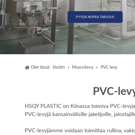
PYYDÄ NOPEA TARJOUS
Kotiin
Muovilevy
Olet tässä:
»
»
PVC-levy
PVC-levy 
HSQY PLASTIC on Kiinassa toimiva PVC-levyjen valm
PVC-levyjä kansainvälisille jakelijoille, jalostajill
PVC-levyjämme voidaan toimittaa rullina, vakiol