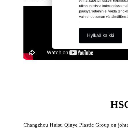
Annat suostumuksesi napsauttama
ulkopuolisissa kolmansissa maiss
pääsyä tietoihin ei voida tehokk
vain ehdottoman välttämättömiä
Hylkää kaikki
HSQ
Changzhou Huisu Qinye Plastic Group on johta