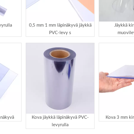
yrulla
0,5 mm 1 mm läpinäkyvä jäykkä
Jäykkä ki
PVC-levy s
muovile
inäkyvä
Kova jäykkä läpinäkyvä PVC-
Kova 3 mm ki
levyrulla