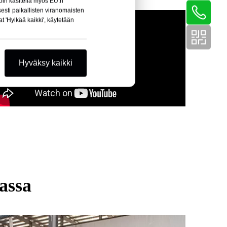
löin käsitellä myös EU:n
sesti paikallisten viranomaisten
t 'Hylkää kaikki', käytetään
Hyväksy kaikki
assa