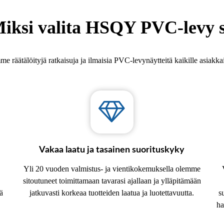
iksi valita HSQY PVC-levy 
e räätälöityjä ratkaisuja ja ilmaisia ​​PVC-levynäytteitä kaikille asiakk
Vakaa laatu ja tasainen suorituskyky
Yli 20 vuoden valmistus- ja vientikokemuksella olemme
sitoutuneet toimittamaan tavarasi ajallaan ja ylläpitämään
ä
jatkuvasti korkeaa tuotteiden laatua ja luotettavuutta.
s
ha