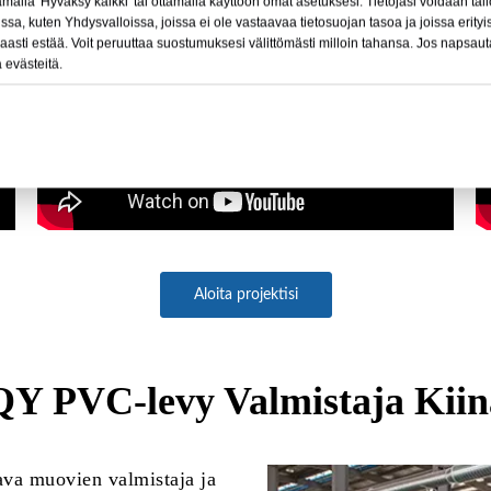
lla 'Hyväksy kaikki' tai ottamalla käyttöön omat asetuksesi. Tietojasi voidaan täl
a, kuten Yhdysvalloissa, joissa ei ole vastaavaa tietosuojan tasoa ja joissa erityi
aasti estää. Voit peruuttaa suostumuksesi välittömästi milloin tahansa. Jos napsauta
 evästeitä.
Aloita projektisi
Y PVC-levy Valmistaja Kiin
va muovien valmistaja ja