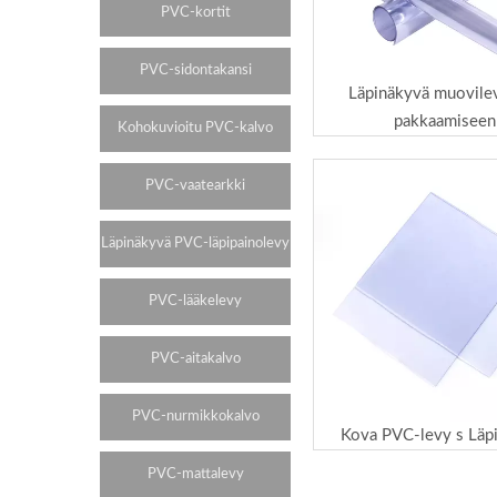
PVC-kortit
PVC-sidontakansi
Läpinäkyvä muovilev
pakkaamiseen
Kohokuvioitu PVC-kalvo
PVC-vaatearkki
Läpinäkyvä PVC-läpipainolevy
PVC-lääkelevy
PVC-aitakalvo
PVC-nurmikkokalvo
Kova PVC-levy s Läp
PVC-mattalevy