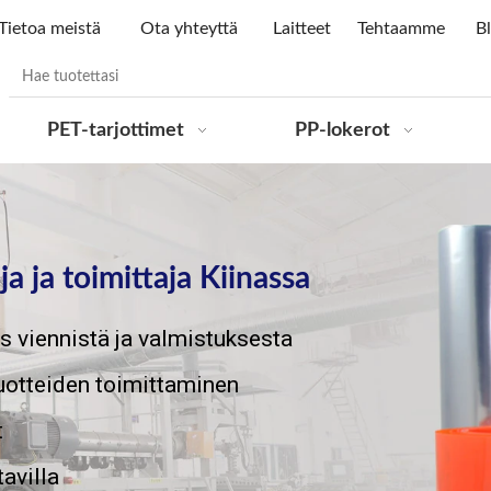
Tietoa meistä
Ota yhteyttä
Laitteet
Tehtaamme
Bl
PET-tarjottimet
PP-lokerot
a ja toimittaja Kiinassa
s viennistä ja valmistuksesta
tuotteiden toimittaminen
t
tavilla