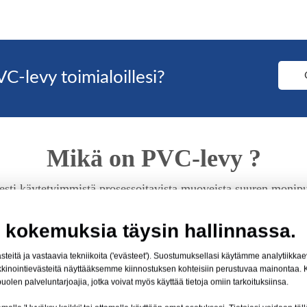
VC-levy toimialoillesi?
Mikä on PVC-levy ?
sti käytetyimmistä prosessoitavista muoveista suuren monipuo
oituksiin, kuten PVC-levyiksi ja -kalvoiksi. Niillä on joitakin
an eri teollisuudenaloilla.
 kokemuksia täysin hallinnassa.
teitä ja vastaavia tekniikoita ('evästeet'). Suostumuksellasi käytämme analytiikk
n valmistaja. Tarjoamme laajan valikoiman PVC-kalvoja ja -l
arkkinointievästeitä näyttääksemme kiinnostuksen kohteisiin perustuvaa mainontaa
len palveluntarjoajia, jotka voivat myös käyttää tietoja omiin tarkoituksiinsa.
ensiluokkaisia ​​ja tarjoavat erinomaisen suorituskyvyn, täytt