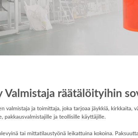
Valmistaja räätälöityihin so
istaja ja toimittaja, joka tarjoaa jäykkiä, kirkkaita, väril
e, pakkausvalmistajille ja teollisille käyttäjille.
evyinä tai mittatilaustyönä leikattuina kokoina. Paksuutta,