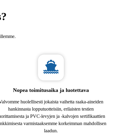
s?
aillemme.
Nopea toimitusaika ja luotettava
Valvomme huolellisesti jokaista vaihetta raaka-aineiden
hankinnasta lopputuotteisiin, erilaisten testien
uorittamisesta ja PVC-levyjen ja -kalvojen sertifikaattien
nkkimisesta varmistaaksemme korkeimman mahdollisen
laadun.