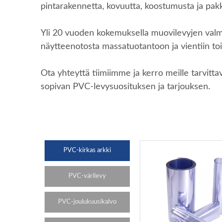
pintarakennetta, kovuutta, koostumusta ja pak
Yli 20 vuoden kokemuksella muovilevyjen valmi
näytteenotosta massatuotantoon ja vientiin to
Ota yhteyttä tiimiimme ja kerro meille tarvitta
sopivan PVC-levysuosituksen ja tarjouksen.
PVC-kirkas arkki
PVC-värilevy
PVC-joulukuusikalvo