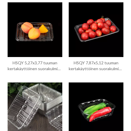
muoviset vihannesalustat
lihamuovialusta
HSQY 5,27x3,77 tuuman
HSQY 7,87x5,12 tuuman
kertakäyttöinen suorakulmion
kertakäyttöinen suorakulmion
muotoinen kirkas PET-
muotoinen kirkas PET-
muovialusta
muovialusta