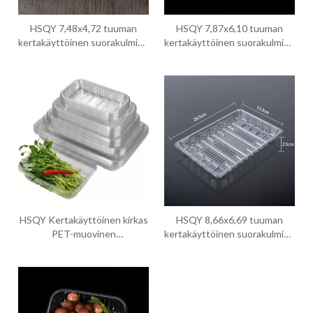
HSQY 7,48x4,72 tuuman
HSQY 7,87x6,10 tuuman
kertakäyttöinen suorakulmion
kertakäyttöinen suorakulmion
muotoinen kirkas PET-
muotoinen kirkas PET-
muovialusta
hedelmämuovialusta
HSQY Kertakäyttöinen kirkas
HSQY 8,66x6,69 tuuman
PET-muovinen
kertakäyttöinen suorakulmion
hedelmätarjotin
muotoinen kirkas PET-
muovialusta