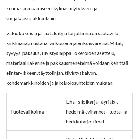
kuumasaumaamiseen, kylmäsäilytykseen ja
suojakaasupakkauksiin.
Vakiokokoisia ja räätälöityjä tarjottimia on saatavilla
kirkkaana, mustana, valkoisena ja erikoisväreinä. Mitat,
syvyys, paksuus, tiivistyslaippa, lokeroiden asettelu,
materiaalirakenne ja pakkausmenetelmä voidaan kehittää
elintarvikkeen, täyttölinjan, tiivistyskalvon,
kohdemarkkinoiden ja jakeluolosuhteiden mukaan.
Liha-, siipikarja-, äyriäis-,
Tuotevalikoima
hedelmä-, vihannes-, tuote- ja
herkkutarjottimet