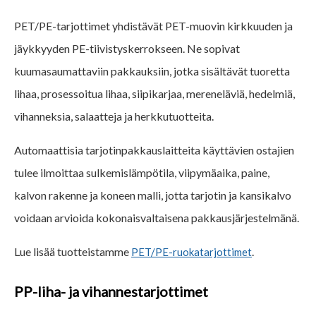
PET/PE-tarjottimet yhdistävät PET-muovin kirkkuuden ja
jäykkyyden PE-tiivistyskerrokseen. Ne sopivat
kuumasaumattaviin pakkauksiin, jotka sisältävät tuoretta
lihaa, prosessoitua lihaa, siipikarjaa, mereneläviä, hedelmiä,
vihanneksia, salaatteja ja herkkutuotteita.
Automaattisia tarjotinpakkauslaitteita käyttävien ostajien
tulee ilmoittaa sulkemislämpötila, viipymäaika, paine,
kalvon rakenne ja koneen malli, jotta tarjotin ja kansikalvo
voidaan arvioida kokonaisvaltaisena pakkausjärjestelmänä.
Lue lisää tuotteistamme
.
PET/PE-ruokatarjottimet
PP-liha- ja vihannestarjottimet