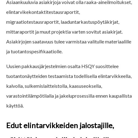
Asiaankuuluvia asiakirjoja voivat olla raaka-aineilmoitukset,
elintarvikekontaktitestausraportit,
migraatiotestausraportit, laaduntarkastuspöytäkirjat,
mittaraportit ja muut projektia varten sovitut asiakirjat.
Asiakirjojen saatavuus tulee varmistaa valitulle materiaalille
ja tuotantospesifikaatiolle.
Uusien pakkausjärjestelmien osalta HSQY suosittelee
tuotantonäytteiden testaamista todellisella elintarvikkeella,
kalvolla, sulkemislaitteistolla, kaasuseoksella,
varastointilämpötilalla ja jakeluprosessilla ennen kaupallista
käyttöä.
Edut elintarvikkeiden jalostajille,