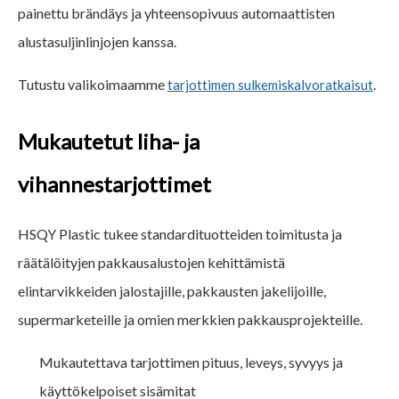
painettu brändäys ja yhteensopivuus automaattisten
alustasuljinlinjojen kanssa.
Tutustu valikoimaamme
.
tarjottimen sulkemiskalvoratkaisut
Mukautetut liha- ja
vihannestarjottimet
HSQY Plastic tukee standardituotteiden toimitusta ja
räätälöityjen pakkausalustojen kehittämistä
elintarvikkeiden jalostajille, pakkausten jakelijoille,
supermarketeille ja omien merkkien pakkausprojekteille.
Mukautettava tarjottimen pituus, leveys, syvyys ja
käyttökelpoiset sisämitat