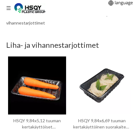
Kotiin
PET-ruokasäiliö
Olet tässä:
»
»
Liha- ja
vihannestarjottimet
Liha- ja vihannestarjottimet
HSQY 9,84x5,12 tuuman
HSQY 9,84x6,69 tuuman
kertakäyttöiset
kertakäyttöinen suorakaiteen
ympäristöystävälliset PET-
muotoinen PET-