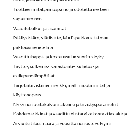
Tuotteen mitat, annospaino ja odotettu nesteen
vapautuminen
Vaaditut ulko- ja sisämitat
Päällyskääre, ylätiiviste, MAP-pakkaus tai muu
pakkausmenetelmä
Vaadittu happi- ja kosteussulun suorituskyky
Täyttö-, sulkemis-, varastointi-, kuljetus- ja
esillepanolämpötilat
Tarjotintiivistimen merkki, malli, muotin mitat ja
käyttönopeus
Nykyinen peitekalvon rakenne ja tiivistysparametrit
Kohdemarkkinat ja vaadittu elintarvikekontaktiasiakirja
Arvioitu tilausmäärä ja vuosittainen ostovolyymi