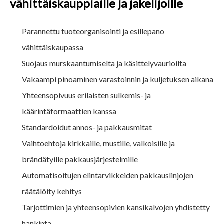
vähittäiskauppiaille ja jakelijoille
Parannettu tuoteorganisointi ja esillepano
vähittäiskaupassa
Suojaus murskaantumiselta ja käsittelyvaurioilta
Vakaampi pinoaminen varastoinnin ja kuljetuksen aikana
Yhteensopivuus erilaisten sulkemis- ja
käärintäformaattien kanssa
Standardoidut annos- ja pakkausmitat
Vaihtoehtoja kirkkaille, mustille, valkoisille ja
brändätyille pakkausjärjestelmille
Automatisoitujen elintarvikkeiden pakkauslinjojen
räätälöity kehitys
Tarjottimien ja yhteensopivien kansikalvojen yhdistetty
hankinta