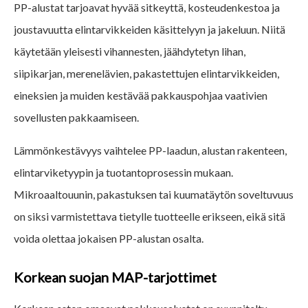
PP-alustat tarjoavat hyvää sitkeyttä, kosteudenkestoa ja
joustavuutta elintarvikkeiden käsittelyyn ja jakeluun. Niitä
käytetään yleisesti vihannesten, jäähdytetyn lihan,
siipikarjan, merenelävien, pakastettujen elintarvikkeiden,
eineksien ja muiden kestävää pakkauspohjaa vaativien
sovellusten pakkaamiseen.
Lämmönkestävyys vaihtelee PP-laadun, alustan rakenteen,
elintarviketyypin ja tuotantoprosessin mukaan.
Mikroaaltouunin, pakastuksen tai kuumatäytön soveltuvuus
on siksi varmistettava tietylle tuotteelle erikseen, eikä sitä
voida olettaa jokaisen PP-alustan osalta.
Korkean suojan MAP-tarjottimet