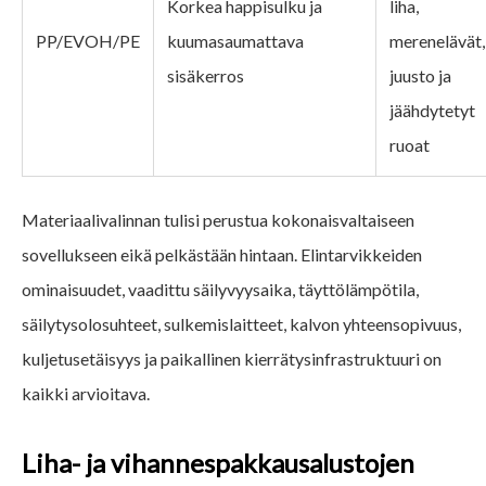
Korkea happisulku ja
liha,
PP/EVOH/PE
kuumasaumattava
merenelävät,
sisäkerros
juusto ja
jäähdytetyt
ruoat
Materiaalivalinnan tulisi perustua kokonaisvaltaiseen
sovellukseen eikä pelkästään hintaan. Elintarvikkeiden
ominaisuudet, vaadittu säilyvyysaika, täyttölämpötila,
säilytysolosuhteet, sulkemislaitteet, kalvon yhteensopivuus,
kuljetusetäisyys ja paikallinen kierrätysinfrastruktuuri on
kaikki arvioitava.
Liha- ja vihannespakkausalustojen