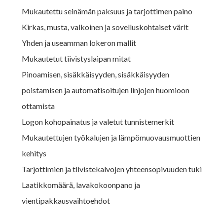
Mukautettu seinämän paksuus ja tarjottimen paino
Kirkas, musta, valkoinen ja sovelluskohtaiset värit
Yhden ja useamman lokeron mallit
Mukautetut tiivistyslaipan mitat
Pinoamisen, sisäkkäisyyden, sisäkkäisyyden
poistamisen ja automatisoitujen linjojen huomioon
ottamista
Logon kohopainatus ja valetut tunnistemerkit
Mukautettujen työkalujen ja lämpömuovausmuottien
kehitys
Tarjottimien ja tiivistekalvojen yhteensopivuuden tuki
Laatikkomäärä, lavakokoonpano ja
vientipakkausvaihtoehdot