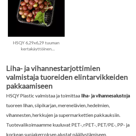
HSQY 6,29x6,29 tuuman
kertakäyttöinen
neliönmuotoinen kirkas PET-
vihannekset, hedelmät,
Liha- ja vihannestarjottimien
muovitarjotin
valmistaja tuoreiden elintarvikkeiden
pakkaamiseen
HSQY Plastic valmistaa ja toimittaa
liha- ja vihannesalustoja
tuoreen lihan, siipikarjan, merenelävien, hedelmien,
vihannesten, herkkujen ja supermarkettien pakkauksiin.
Tuotevalikoimaamme kuuluvat PET-, rPET-, PET/PE-, PP- ja
korkean suojakerroksen alustat päällystämiseen,