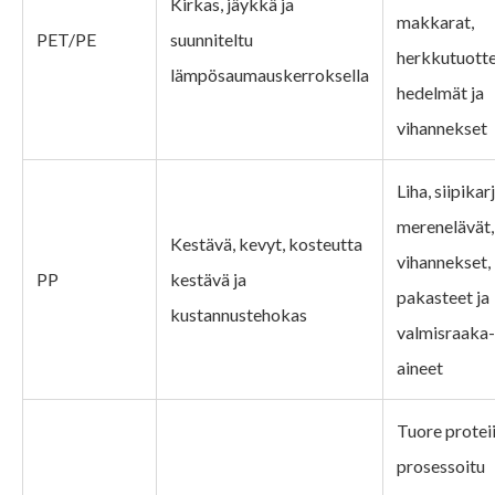
Kirkas, jäykkä ja
makkarat,
PET/PE
suunniteltu
herkkutuotte
lämpösaumauskerroksella
hedelmät ja
vihannekset
Liha, siipikarj
merenelävät,
Kestävä, kevyt, kosteutta
vihannekset,
PP
kestävä ja
pakasteet ja
kustannustehokas
valmisraaka-
aineet
Tuore proteii
prosessoitu