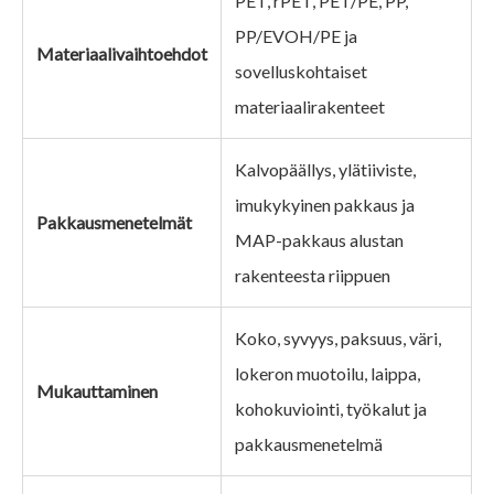
PET, rPET, PET/PE, PP,
PP/EVOH/PE ja
Materiaalivaihtoehdot
sovelluskohtaiset
materiaalirakenteet
Kalvopäällys, ylätiiviste,
imukykyinen pakkaus ja
Pakkausmenetelmät
MAP-pakkaus alustan
rakenteesta riippuen
Koko, syvyys, paksuus, väri,
lokeron muotoilu, laippa,
Mukauttaminen
kohokuviointi, työkalut ja
pakkausmenetelmä