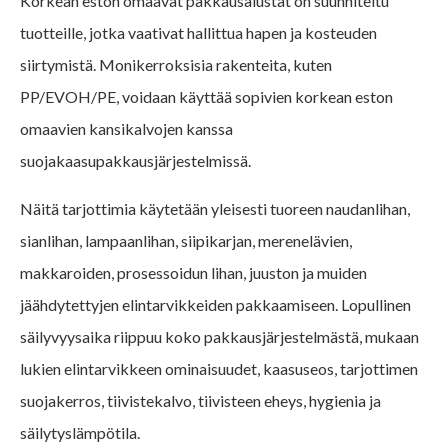
Korkean eston omaavat pakkausalustat on suunniteltu
tuotteille, jotka vaativat hallittua hapen ja kosteuden
siirtymistä. Monikerroksisia rakenteita, kuten
PP/EVOH/PE, voidaan käyttää sopivien korkean eston
omaavien kansikalvojen kanssa
suojakaasupakkausjärjestelmissä.
Näitä tarjottimia käytetään yleisesti tuoreen naudanlihan,
sianlihan, lampaanlihan, siipikarjan, merenelävien,
makkaroiden, prosessoidun lihan, juuston ja muiden
jäähdytettyjen elintarvikkeiden pakkaamiseen. Lopullinen
säilyvyysaika riippuu koko pakkausjärjestelmästä, mukaan
lukien elintarvikkeen ominaisuudet, kaasuseos, tarjottimen
suojakerros, tiivistekalvo, tiivisteen eheys, hygienia ja
säilytyslämpötila.