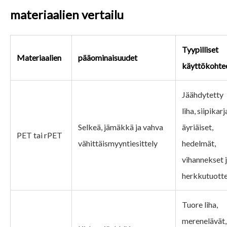
materiaalien vertailu
Tyypilliset
Materiaalien
pääominaisuudet
käyttökohte
Jäähdytetty
liha, siipikarj
Selkeä, jämäkkä ja vahva
äyriäiset,
PET tai rPET
vähittäismyyntiesittely
hedelmät,
vihannekset 
herkkutuott
Tuore liha,
merenelävät,