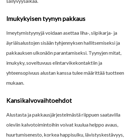
säilyvyysaikaa.
Imukykyisen tyynyn pakkaus
Imeytymistyynyjä voidaan asettaa liha-, siipikarja- ja
äyriäisalustojen sisään tyhjennyksen hallitsemiseksi ja
pakkauksen ulkonäön parantamiseksi. Tyynyjen mitat,
imukyky, soveltuvuus elintarvikekontaktiin ja
yhteensopivuus alustan kanssa tulee määrittää tuotteen
mukaan.
Kansikalvovaihtoehdot
Alustasta ja pakkausjärjestelmästä riippuen saatavilla
oleviin kalvotoimintoihin voivat kuulua helppo avaus,
huurtumisenesto, korkea happisulku, lävistyskestävyys,