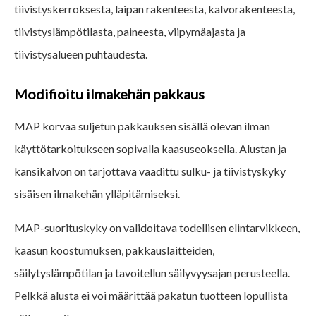
tiivistyskerroksesta, laipan rakenteesta, kalvorakenteesta,
tiivistyslämpötilasta, paineesta, viipymäajasta ja
tiivistysalueen puhtaudesta.
Modifioitu ilmakehän pakkaus
MAP korvaa suljetun pakkauksen sisällä olevan ilman
käyttötarkoitukseen sopivalla kaasuseoksella. Alustan ja
kansikalvon on tarjottava vaadittu sulku- ja tiivistyskyky
sisäisen ilmakehän ylläpitämiseksi.
MAP-suorituskyky on validoitava todellisen elintarvikkeen,
kaasun koostumuksen, pakkauslaitteiden,
säilytyslämpötilan ja tavoitellun säilyvyysajan perusteella.
Pelkkä alusta ei voi määrittää pakatun tuotteen lopullista