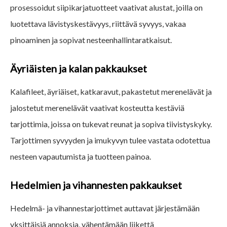
prosessoidut siipikarjatuotteet vaativat alustat, joilla on
luotettava lävistyskestävyys, riittävä syvyys, vakaa
pinoaminen ja sopivat nesteenhallintaratkaisut.
Äyriäisten ja kalan pakkaukset
Kalafileet, äyriäiset, katkaravut, pakastetut merenelävät ja
jalostetut merenelävät vaativat kosteutta kestäviä
tarjottimia, joissa on tukevat reunat ja sopiva tiivistyskyky.
Tarjottimen syvyyden ja imukyvyn tulee vastata odotettua
nesteen vapautumista ja tuotteen painoa.
Hedelmien ja vihannesten pakkaukset
Hedelmä- ja vihannestarjottimet auttavat järjestämään
yksittäisiä annoksia, vähentämään liikettä