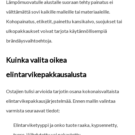
Lämpömuovatulle alustalle suoraan tehty painatus ei
välttämättä sovi kaikille malleille tai materiaaleille.
Kohopainatus, etiketit, painettu kansikalvo, suojukset tai
ulkopakkaukset voivat tarjota käytännöllisempiä
brändäysvaihtoehtoja.
Kuinka valita oikea
elintarvikepakkausalusta
Ostajien tulisi arvioida tarjotin osana kokonaisvaltaista
elintarvikepakkausjärjestelmää. Ennen mallin valintaa
varmista seuraavat tiedot:
Elintarviketyyppi ja onko tuote raaka, kypsennetty,
tuore, jäähdytetty vai pakastettu