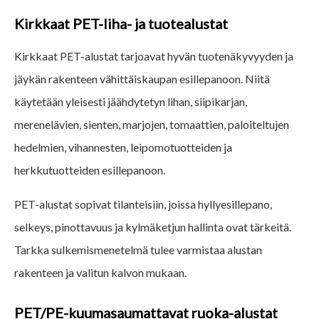
Kirkkaat PET-liha- ja tuotealustat
Kirkkaat PET-alustat tarjoavat hyvän tuotenäkyvyyden ja
jäykän rakenteen vähittäiskaupan esillepanoon. Niitä
käytetään yleisesti jäähdytetyn lihan, siipikarjan,
merenelävien, sienten, marjojen, tomaattien, paloiteltujen
hedelmien, vihannesten, leipomotuotteiden ja
herkkutuotteiden esillepanoon.
PET-alustat sopivat tilanteisiin, joissa hyllyesillepano,
selkeys, pinottavuus ja kylmäketjun hallinta ovat tärkeitä.
Tarkka sulkemismenetelmä tulee varmistaa alustan
rakenteen ja valitun kalvon mukaan.
PET/PE-kuumasaumattavat ruoka-alustat