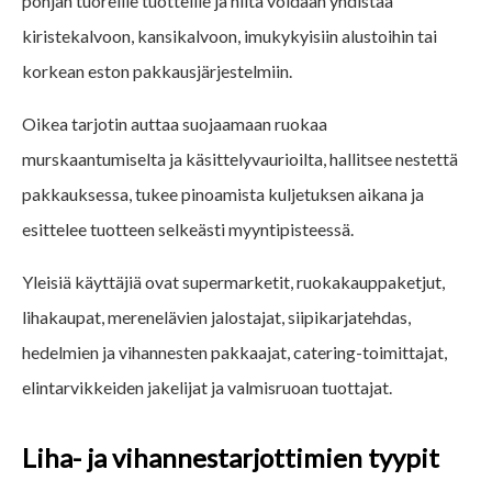
pohjan tuoreille tuotteille ja niitä voidaan yhdistää
kiristekalvoon, kansikalvoon, imukykyisiin alustoihin tai
korkean eston pakkausjärjestelmiin.
Oikea tarjotin auttaa suojaamaan ruokaa
murskaantumiselta ja käsittelyvaurioilta, hallitsee nestettä
pakkauksessa, tukee pinoamista kuljetuksen aikana ja
esittelee tuotteen selkeästi myyntipisteessä.
Yleisiä käyttäjiä ovat supermarketit, ruokakauppaketjut,
lihakaupat, merenelävien jalostajat, siipikarjatehdas,
hedelmien ja vihannesten pakkaajat, catering-toimittajat,
elintarvikkeiden jakelijat ja valmisruoan tuottajat.
Liha- ja vihannestarjottimien tyypit