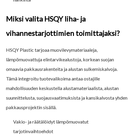
Miksi valita HSQY liha- ja
vihannestarjottimien toimittajaksi?
HSQY Plastic tarjoaa muovilevymateriaaleja,
lämpömuovattuja elintarvikealustoja, korkean suojan
omaavia pakkausrakenteita ja alustan sulkemiskalvoja.
Tämä integroitu tuotevalikoima antaa ostajille
mahdollisuuden keskustella alustamateriaalista, alustan
suunnittelusta, suojausvaatimuksista ja kansikalvosta yhden
pakkausprojektin sisällä.
Vakio- ja räätälöidyt lämpömuovatut
tarjotinvaihtoehdot