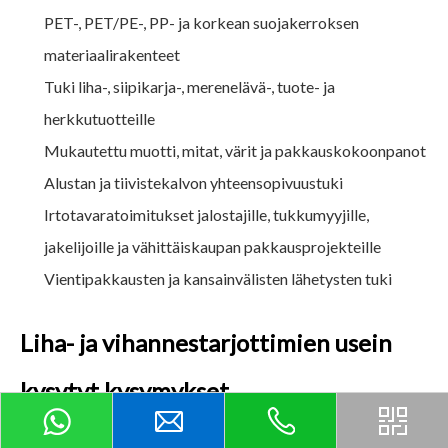
PET-, PET/PE-, PP- ja korkean suojakerroksen
materiaalirakenteet
Tuki liha-, siipikarja-, merenelävä-, tuote- ja
herkkutuotteille
Mukautettu muotti, mitat, värit ja pakkauskokoonpanot
Alustan ja tiivistekalvon yhteensopivuustuki
Irtotavaratoimitukset jalostajille, tukkumyyjille,
jakelijoille ja vähittäiskaupan pakkausprojekteille
Vientipakkausten ja kansainvälisten lähetysten tuki
Liha- ja vihannestarjottimien usein
kysytyt kysymykset