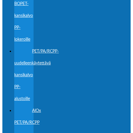
BOPET-
kansikalvo
PP-
lokeroille
PET/PA/RCPP-
uudelleenkäytettävä
kansikalvo
PP-
alustoille
AlOx
PET/PA/RCPP