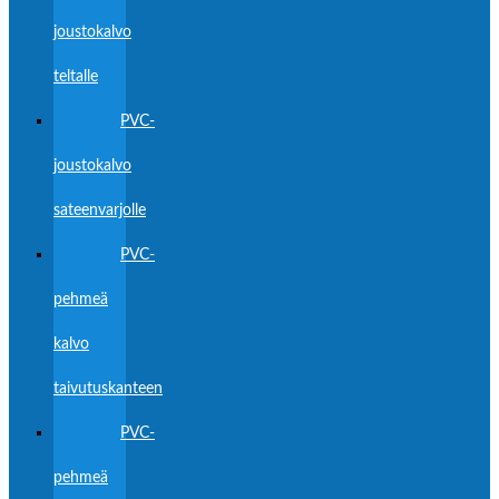
joustokalvo
teltalle
PVC-
joustokalvo
sateenvarjolle
PVC-
pehmeä
kalvo
taivutuskanteen
PVC-
pehmeä