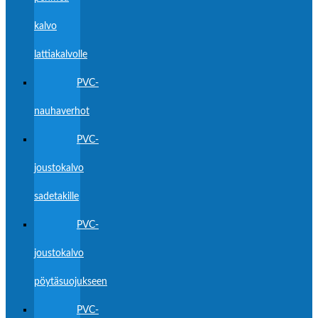
kalvo
lattiakalvolle
PVC-
nauhaverhot
PVC-
joustokalvo
sadetakille
PVC-
joustokalvo
pöytäsuojukseen
PVC-