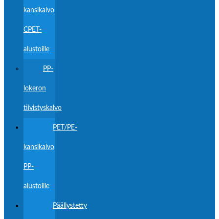
kansikalvo
CPET-
alustoille
PP-
lokeron
tiivistyskalvo
PET/PE-
kansikalvo
PP-
alustoille
Päällystetty