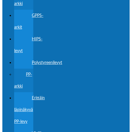
arkki
GPPS-
arkit
HIPS-
levyt
Polystyreenilevyt
PP-
arkki
Erittäin
läpinäkyvä
PP-levy