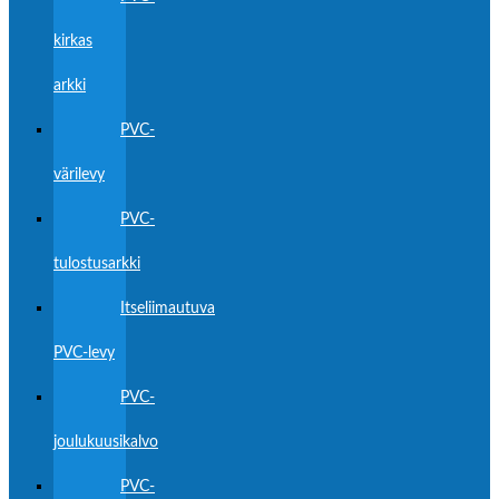
kirkas
arkki
PVC-
värilevy
PVC-
tulostusarkki
Itseliimautuva
PVC-levy
PVC-
joulukuusikalvo
PVC-