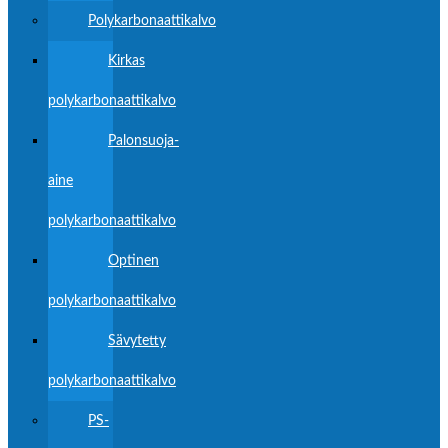
Polykarbonaattikalvo
Kirkas
polykarbonaattikalvo
Palonsuoja-
aine
polykarbonaattikalvo
Optinen
polykarbonaattikalvo
Sävytetty
polykarbonaattikalvo
PS-