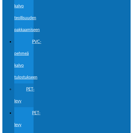
kalvo
teollisuuden
pakkaamiseen
PVC-
pehmeä
kalvo
tulostukseen
PET-
levy
PET-
levy