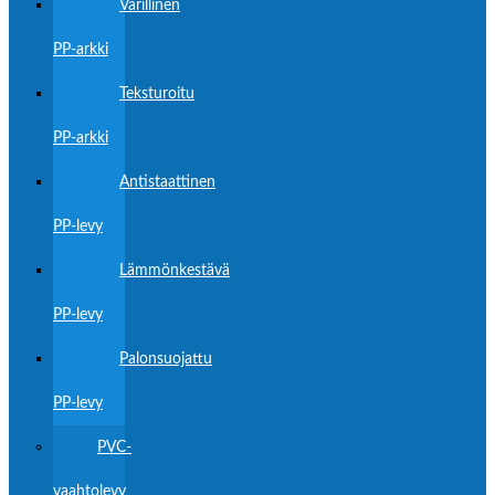
Värillinen
PP-arkki
Teksturoitu
PP-arkki
Antistaattinen
PP-levy
Lämmönkestävä
PP-levy
Palonsuojattu
PP-levy
PVC-
vaahtolevy