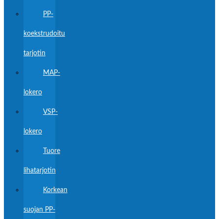
PP-
koekstrudoitu
tarjotin
MAP-
lokero
VSP-
lokero
Tuore
lihatarjotin
Korkean
suojan PP-