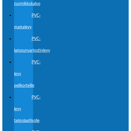
nurmikkokalvo
PVC-
mattalevy
PVC-
lampunvarjostinlevy
PVC-
levy
pelikorteille
PVC-
levy
taittolaatikolle