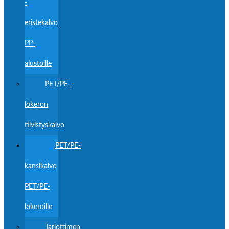
-
eristekalvo
PP-
alustoille
PET/PE-
lokeron
tiivistyskalvo
PET/PE-
kansikalvo
PET/PE-
lokeroille
Tarjottimen