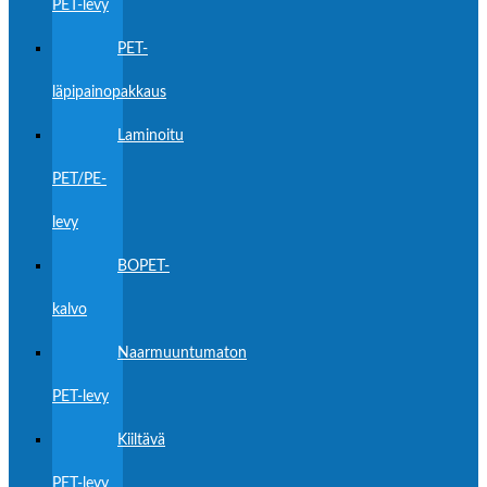
PET-levy
PET-
läpipainopakkaus
Laminoitu
PET/PE-
levy
BOPET-
kalvo
Naarmuuntumaton
PET-levy
Kiiltävä
PET-levy