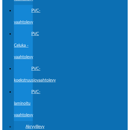
PVC-
vaahtolevy
PVC
Celuka -
vaahtolevy
PVC-
koekstruusiovaahtolevy
PVC-
laminoitu
vaahtolevy
Akryylilevy