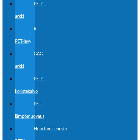
PETG-
arkki
R
PET-levy
GAG-
arkki
PETG-
koristekalvo
PET-
lämpömuovaus
Huurtumisenesto