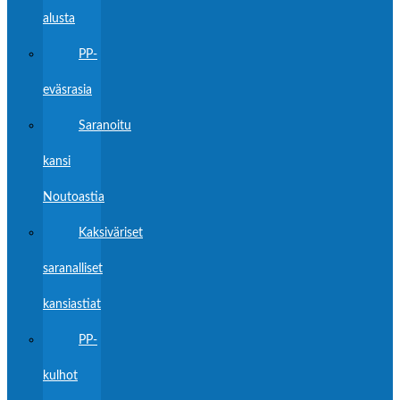
alusta
PP-
eväsrasia
Saranoitu
kansi
Noutoastia
Kaksiväriset
saranalliset
kansiastiat
PP-
kulhot