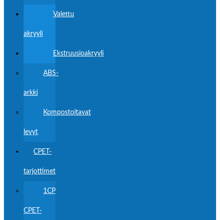
Valettu
akryyli
Ekstruusioakryyli
ABS-
arkki
Kompostoitavat
levyt
CPET-
tarjottimet
1CP
CPET-