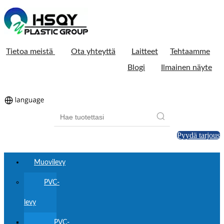
Tietoa meistä
Ota yhteyttä
Laitteet
Tehtaamme
Blogi
Ilmainen näyte
Pyydä tarjous
Muovilevy
PVC-
levy
PVC-