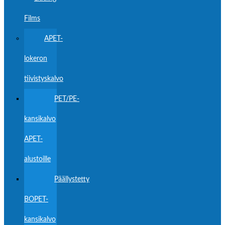
Films
APET-
lokeron
tiivistyskalvo
PET/PE-
kansikalvo
APET-
alustoille
Päällystetty
BOPET-
kansikalvo