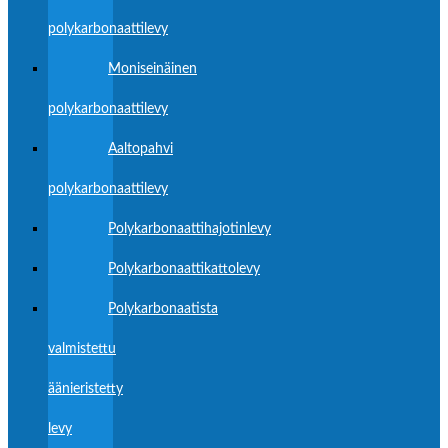
polykarbonaattilevy
Moniseinäinen
polykarbonaattilevy
Aaltopahvi
polykarbonaattilevy
Polykarbonaattihajotinlevy
Polykarbonaattikattolevy
Polykarbonaatista
valmistettu
äänieristetty
levy