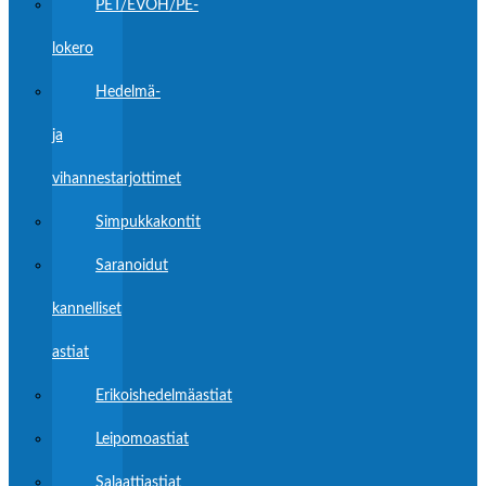
PET/EVOH/PE-
lokero
Hedelmä-
ja
vihannestarjottimet
Simpukkakontit
Saranoidut
kannelliset
astiat
Erikoishedelmäastiat
Leipomoastiat
Salaattiastiat