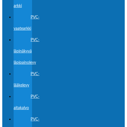
arkki
PVC-
vaatearkki
PVC-
läpinäkyvä
läpipainolevy
PVC-
lääkelevy
PVC-
aitakalvo
PVC-