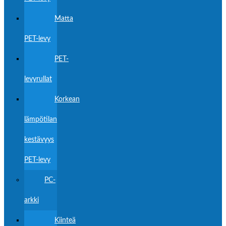
Matta
PET-levy
PET-
levyrullat
Korkean
lämpötilan
kestävyys
PET-levy
PC-
arkki
Kiinteä