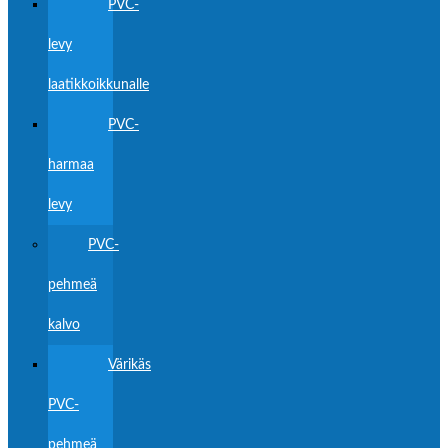
PVC-
levy
laatikkoikkunalle
PVC-
harmaa
levy
PVC-
pehmeä
kalvo
Värikäs
PVC-
pehmeä