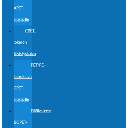
APET-
alustoille
CPET-
lokeron
tiivistyskalvo
PET/PE-
kansikalvo
CPET-
alustoille
Päällystetty
BOPET-