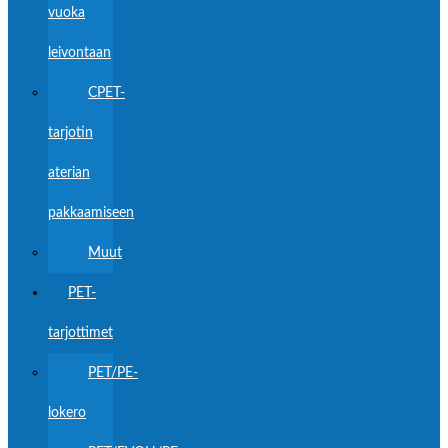
vuoka
leivontaan
CPET-
tarjotin
aterian
pakkaamiseen
Muut
PET-
tarjottimet
PET/PE-
lokero