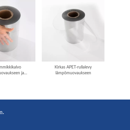
emmikkikalvo
Kirkas APET-rullalevy
ovaukseen ja
lämpömuovaukseen
natukseen
n.