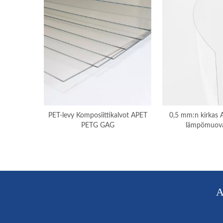
PET-levy Komposiittikalvot APET
0,5 mm:n kirkas A
PETG GAG
lämpömuov
valmistush
A