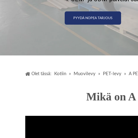
PYYDÄ NOPEA TARJOUS
Kotiin
Muovilevy
PET-levy
Olet tässä:
»
»
»
A PE
Mikä on A 