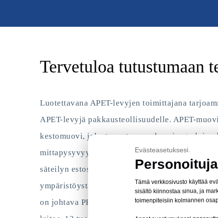
Tervetuloa tutustumaan 
Luotettavana APET-levyjen toimittajana tarjoam
APET-levyjä pakkausteollisuudelle. APET-muovi
kestomuovi, joka tunnetaan mekaanisesta lujuud
Evästeasetuksesi.
mittapysyvyydestään, iskunkestävyydestään se
Personoituja
säteilyn estosta. Nämä ominaisuudet tekevät siitä
Tämä verkkosivusto käyttää eväs
ympäristöystävällisiin pakkausratkaisuihin eri t
sisältö kiinnostaa sinua, ja m
toimenpiteisiin kolmannen osapuo
on johtava PET-levyjen valmistaja Kiinassa, jol