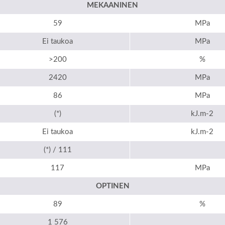
MEKAANINEN
59
MPa
Ei taukoa
MPa
>200
%
2420
MPa
86
MPa
(*)
kJ.m-2
Ei taukoa
kJ.m-2
(*) / 111
117
MPa
OPTINEN
89
%
1 576