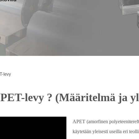
T-levy
PET-levy ? (Määritelmä ja yl
APET (amorfinen polyeteeniterefta
käytetään yleisesti useilla eri teo