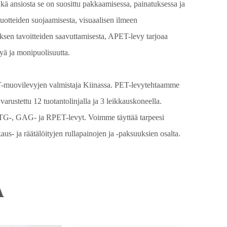
kä ansiosta se on suosittu pakkaamisessa, painatuksessa ja
otteiden suojaamisesta, visuaalisen ilmeen
yksen tavoitteiden saavuttamisesta, APET-levy tarjoaa
yä ja monipuolisuutta.
uovilevyjen valmistaja Kiinassa. PET-levytehtaamme
varustettu 12 tuotantolinjalla ja 3 leikkauskoneella.
G-, GAG- ja RPET-levyt. Voimme täyttää tarpeesi
aus- ja räätälöityjen rullapainojen ja -paksuuksien osalta.
A