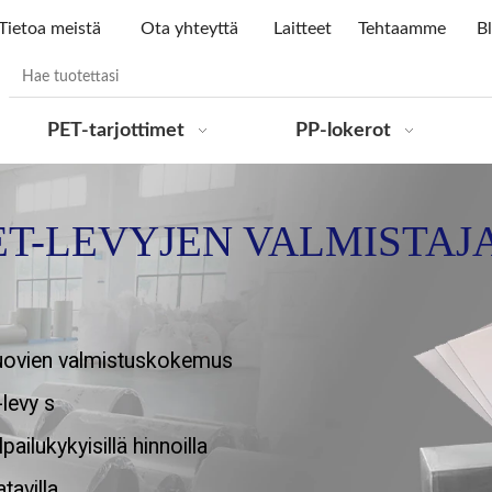
Tietoa meistä
Ota yhteyttä
Laitteet
Tehtaamme
Bl
PET-tarjottimet
PP-lokerot
ET-LEVYJEN VALMISTAJA
ovien valmistuskokemus
levy s
pailukykyisillä hinnoilla
tavilla