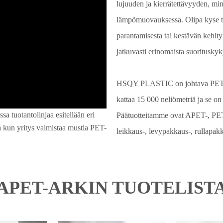
lujuuden ja kierrätettävyyden, min
lämpömuovauksessa. Olipa kyse tu
parantamisesta tai kestävän kehit
jatkuvasti erinomaista suorituskyk
HSQY PLASTIC on johtava PET-m
kattaa 15 000 neliömetriä ja se on 
 tuotantolinjaa esitellään eri
Päätuotteitamme ovat APET-, PET
a kun yritys valmistaa mustia PET-
leikkaus-, levypakkaus-, rullapakk
APET-ARKIN TUOTELIST