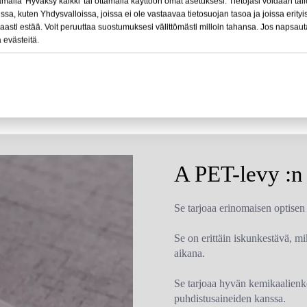
Päätuotteitamme ovat APET-,
lla 'Hyväksy kaikki' tai ottamalla käyttöön omat asetuksesi. Tietojasi voidaan täl
a, kuten Yhdysvalloissa, joissa ei ole vastaavaa tietosuojan tasoa ja joissa erityi
aasti estää. Voit peruuttaa suostumuksesi välittömästi milloin tahansa. Jos napsauta
 evästeitä.
A PET-levy :n
Se tarjoaa erinomaisen optisen 
Se on erittäin iskunkestävä, m
aikana.
Se tarjoaa hyvän kemikaalienk
puhdistusaineiden kanssa.