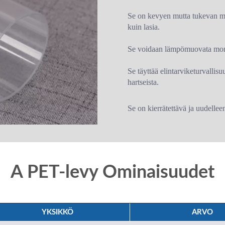
Se on kevyen mutta tukevan mu
kuin lasia.
Se voidaan lämpömuovata mon
Se täyttää elintarviketurvallisu
hartseista.
Se on kierrätettävä ja uudellee
A PET-levy Ominaisuudet
YKSIKKÖ
ARVO