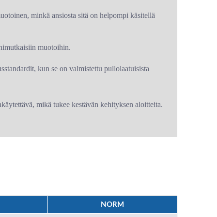
otoinen, minkä ansiosta sitä on helpompi käsitellä
imutkaisiin muotoihin.
usstandardit, kun se on valmistettu pullolaatuisista
nkäytettävä, mikä tukee kestävän kehityksen aloitteita.
NORM