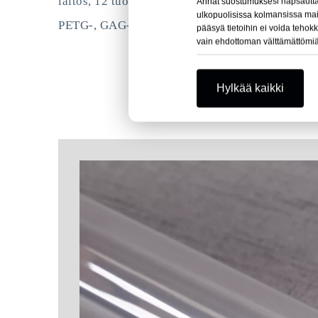
laitos, 12 tuotantolinjaa ja 3 leikkauskonetta. 
Annat suostumuksesi napsauttama
ulkopuolisissa kolmansissa maiss
PETG-, GAG- ja RPET-levyt.
pääsyä tietoihin ei voida tehokk
vain ehdottoman välttämättömiä
Hylkää kaikki