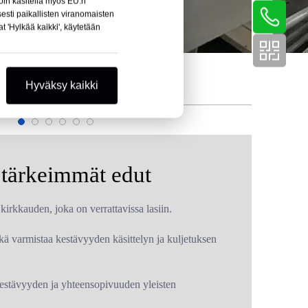
löin käsitellä myös EU:n
sesti paikallisten viranomaisten
t 'Hylkää kaikki', käytetään
Hyväksy kaikki
 tärkeimmät edut
kirkkauden, joka on verrattavissa lasiin.
ikä varmistaa kestävyyden käsittelyn ja kuljetuksen
estävyyden ja yhteensopivuuden yleisten