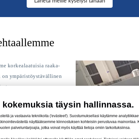
Lähetä meille kyselysi tänään
tehtaallemme
me korkealaatuisia raaka-
 on ympäristöystävällinen
estaan,
kä naarmuuntumisen ja UV-
 kokemuksia täysin hallinnassa.
 ihanteellisen kestäviin ja
teitä ja vastaavia tekniikoita ('evästeet'). Suostumuksellasi käytämme analytiikk
oimialoilla. HSQY Plastic
arkkinointievästeitä näyttääksemme kiinnostuksen kohteisiin perustuvaa mainontaa
len palveluntarjoajia, jotka voivat myös käyttää tietoja omiin tarkoituksiinsa.
la on 15 000 neliömetrin