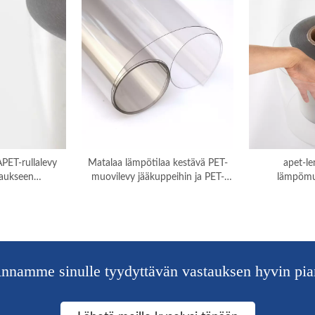
PET-rullalevy
Matalaa lämpötilaa kestävä PET-
apet-l
aukseen
muovilevy jääkuppeihin ja PET-
lämpömu
innalla
alustoihin
pai
nnamme sinulle tyydyttävän vastauksen hyvin pia