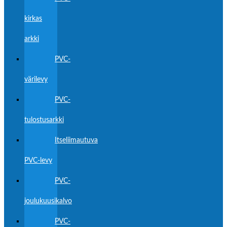
kirkas
arkki
PVC-
värilevy
PVC-
tulostusarkki
Itseliimautuva
PVC-levy
PVC-
joulukuusikalvo
PVC-