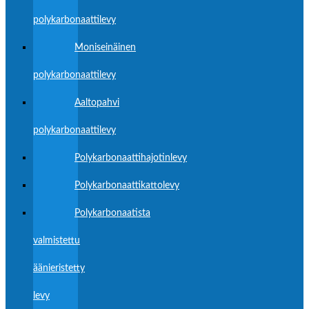
polykarbonaattilevy
Moniseinäinen
polykarbonaattilevy
Aaltopahvi
polykarbonaattilevy
Polykarbonaattihajotinlevy
Polykarbonaattikattolevy
Polykarbonaatista
valmistettu
äänieristetty
levy