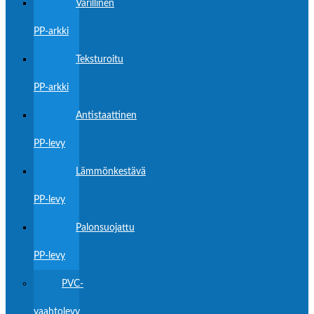
Värillinen
PP-arkki
Teksturoitu
PP-arkki
Antistaattinen
PP-levy
Lämmönkestävä
PP-levy
Palonsuojattu
PP-levy
PVC-
vaahtolevy