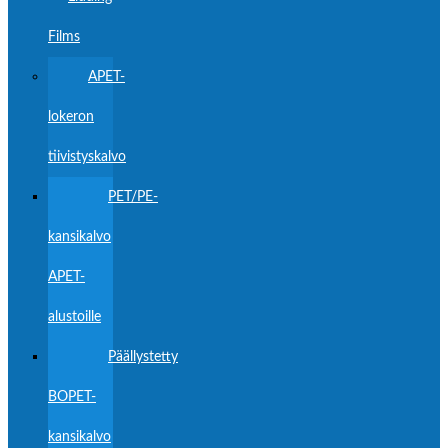
Films
APET-
lokeron
tiivistyskalvo
PET/PE-
kansikalvo
APET-
alustoille
Päällystetty
BOPET-
kansikalvo