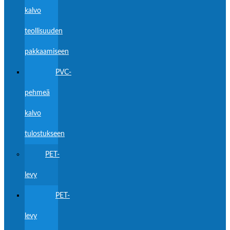
kalvo
teollisuuden
pakkaamiseen
PVC-
pehmeä
kalvo
tulostukseen
PET-
levy
PET-
levy