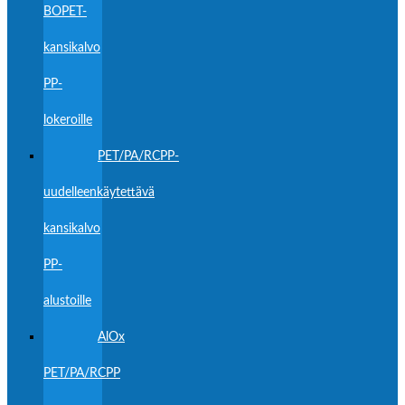
BOPET-
kansikalvo
PP-
lokeroille
PET/PA/RCPP-
uudelleenkäytettävä
kansikalvo
PP-
alustoille
AlOx
PET/PA/RCPP