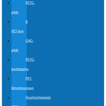
PETG-
arkki
R
PET-levy
GAG-
arkki
PETG-
koristekalvo
PET-
lämpömuovaus
Huurtumisenesto