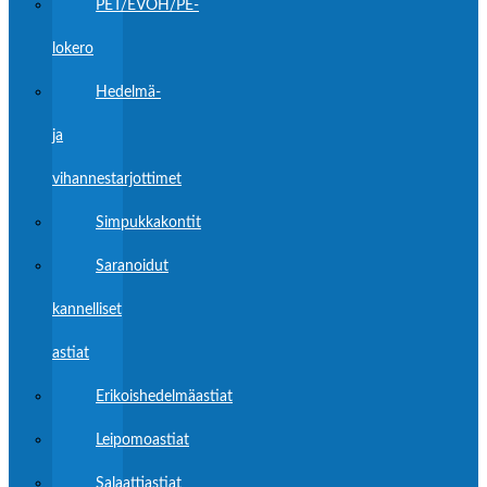
PET/EVOH/PE-
lokero
Hedelmä-
ja
vihannestarjottimet
Simpukkakontit
Saranoidut
kannelliset
astiat
Erikoishedelmäastiat
Leipomoastiat
Salaattiastiat