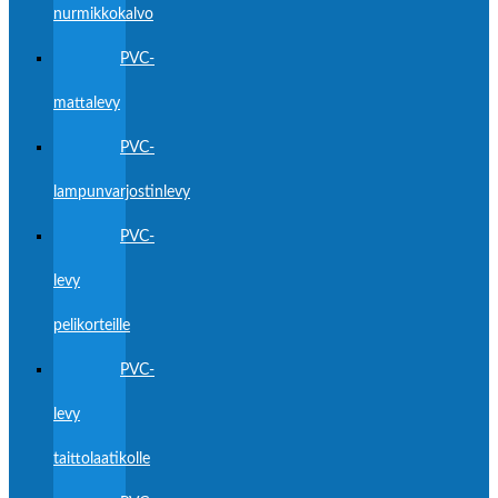
nurmikkokalvo
PVC-
mattalevy
PVC-
lampunvarjostinlevy
PVC-
levy
pelikorteille
PVC-
levy
taittolaatikolle