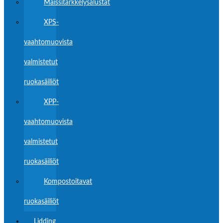
Maissitärkkelysalustat
XPS-
vaahtomuovista
valmistetut
ruokasäiliöt
XPP-
vaahtomuovista
valmistetut
ruokasäiliöt
Kompostoitavat
ruokasäiliöt
Lidding