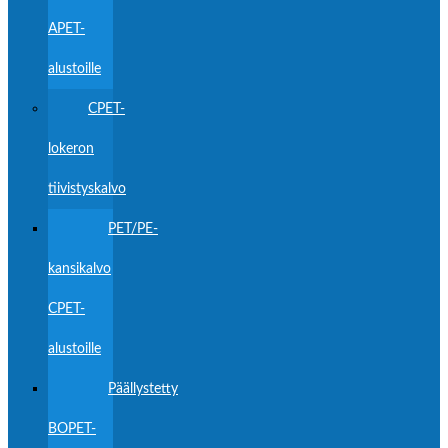
APET-
alustoille
CPET-
lokeron
tiivistyskalvo
PET/PE-
kansikalvo
CPET-
alustoille
Päällystetty
BOPET-