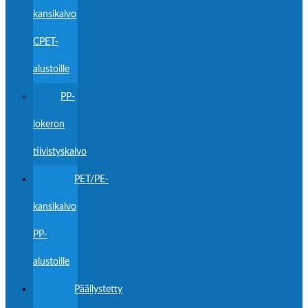
kansikalvo
CPET-
alustoille
PP-
lokeron
tiivistyskalvo
PET/PE-
kansikalvo
PP-
alustoille
Päällystetty