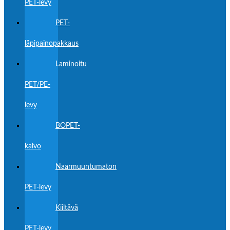
PET-levy
PET-
läpipainopakkaus
Laminoitu
PET/PE-
levy
BOPET-
kalvo
Naarmuuntumaton
PET-levy
Kiiltävä
PET-levy