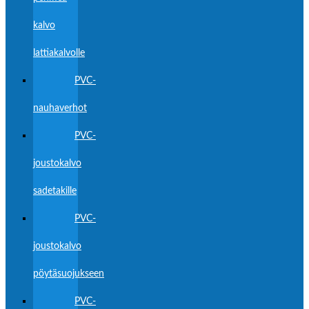
kalvo
lattiakalvolle
PVC-
nauhaverhot
PVC-
joustokalvo
sadetakille
PVC-
joustokalvo
pöytäsuojukseen
PVC-