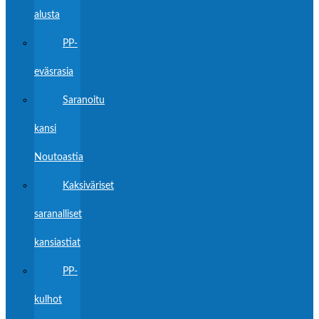
alusta
PP-
eväsrasia
Saranoitu
kansi
Noutoastia
Kaksiväriset
saranalliset
kansiastiat
PP-
kulhot