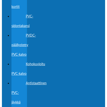
kortit
PVC-
sidontakansi
PVDC-
päällystetty
PVC-kalvo
Kohokuvioitu
PVC-kalvo
Antistaattinen
PVC-
jäykkä