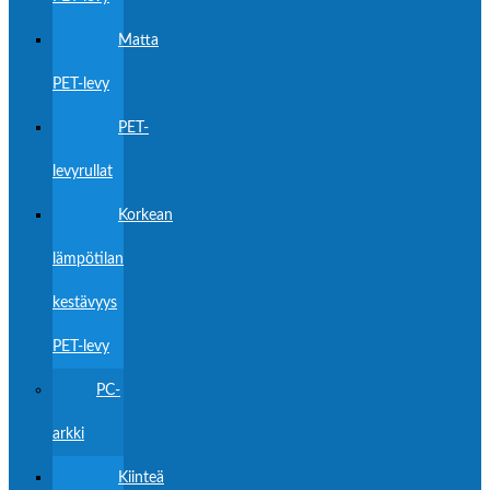
Matta
PET-levy
PET-
levyrullat
Korkean
lämpötilan
kestävyys
PET-levy
PC-
arkki
Kiinteä