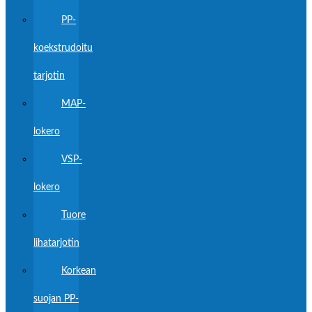
PP-
koekstrudoitu
tarjotin
MAP-
lokero
VSP-
lokero
Tuore
lihatarjotin
Korkean
suojan PP-