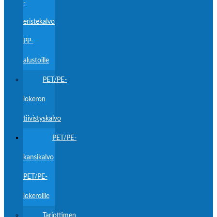
-
eristekalvo
PP-
alustoille
PET/PE-
lokeron
tiivistyskalvo
PET/PE-
kansikalvo
PET/PE-
lokeroille
Tarjottimen