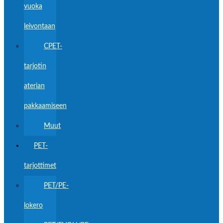
vuoka
leivontaan
CPET-
tarjotin
aterian
pakkaamiseen
Muut
PET-
tarjottimet
PET/PE-
lokero