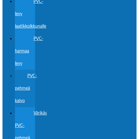
PVC-
levy
laatikkoikkunalle
PVC-
harmaa
levy
PVC-
pehmeä
kalvo
Värikäs
PVC-
pehmeä