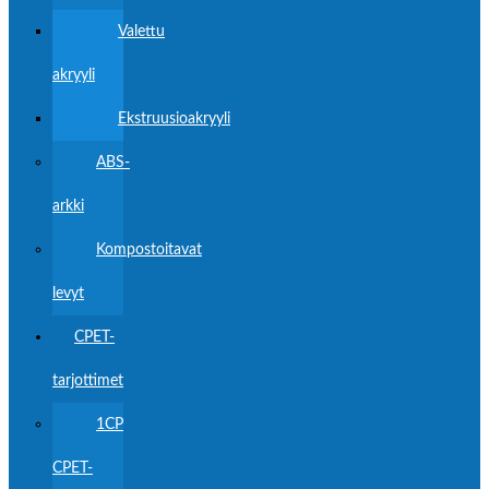
Valettu
akryyli
Ekstruusioakryyli
ABS-
arkki
Kompostoitavat
levyt
CPET-
tarjottimet
1CP
CPET-