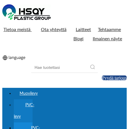
Tietoa meistä
Ota yhteyttä
Laitteet
Tehtaamme
Blogi
Ilmainen näyte
Pyydä tarjous
Muovilevy
PVC-
levy
PVC-