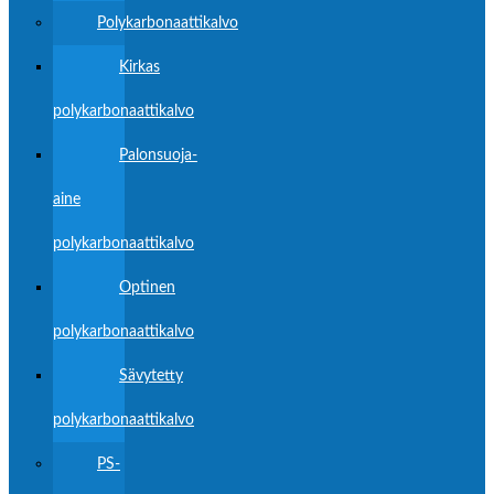
Polykarbonaattikalvo
Kirkas
polykarbonaattikalvo
Palonsuoja-
aine
polykarbonaattikalvo
Optinen
polykarbonaattikalvo
Sävytetty
polykarbonaattikalvo
PS-