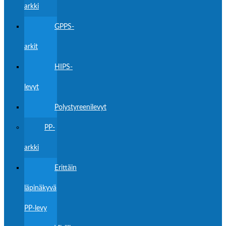
arkki
GPPS-
arkit
HIPS-
levyt
Polystyreenilevyt
PP-
arkki
Erittäin
läpinäkyvä
PP-levy