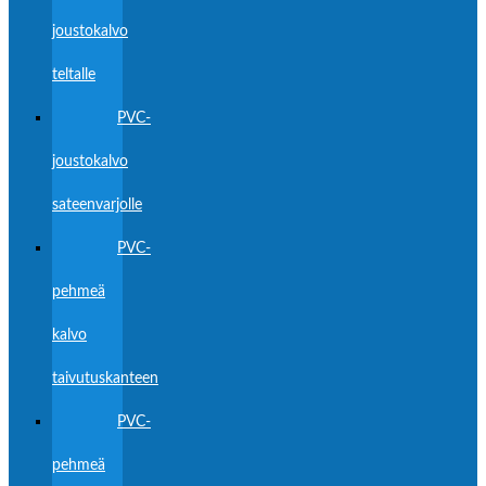
joustokalvo
teltalle
PVC-
joustokalvo
sateenvarjolle
PVC-
pehmeä
kalvo
taivutuskanteen
PVC-
pehmeä