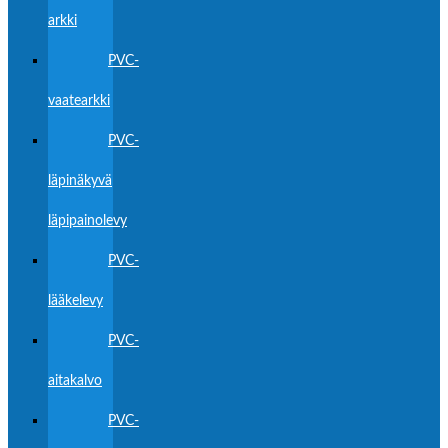
arkki
PVC-
vaatearkki
PVC-
läpinäkyvä
läpipainolevy
PVC-
lääkelevy
PVC-
aitakalvo
PVC-