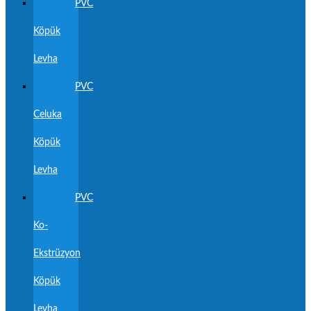
PVC
Köpük
Levha
PVC
Celuka
Köpük
Levha
PVC
Ko-
Ekstrüzyon
Köpük
Levha