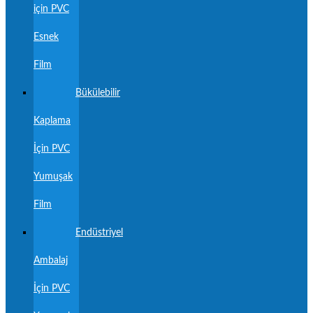
için PVC
Esnek
Film
Bükülebilir
Kaplama
İçin PVC
Yumuşak
Film
Endüstriyel
Ambalaj
İçin PVC