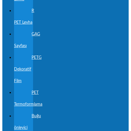
R
PET Levha
GAG
Sayfası
PETG
Dekoratif
Film
PET
Termoformlama
Buğu
önleyici