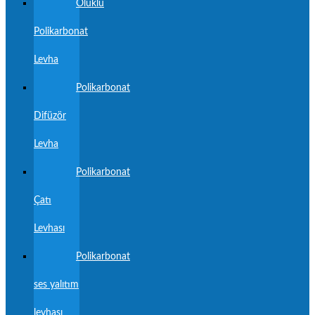
Oluklu
Polikarbonat
Levha
Polikarbonat
Difüzör
Levha
Polikarbonat
Çatı
Levhası
Polikarbonat
ses yalıtım
levhası