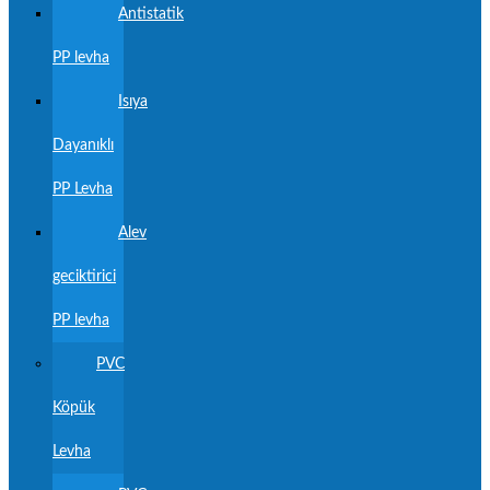
Antistatik
PP levha
Isıya
Dayanıklı
PP Levha
Alev
geciktirici
PP levha
PVC
Köpük
Levha