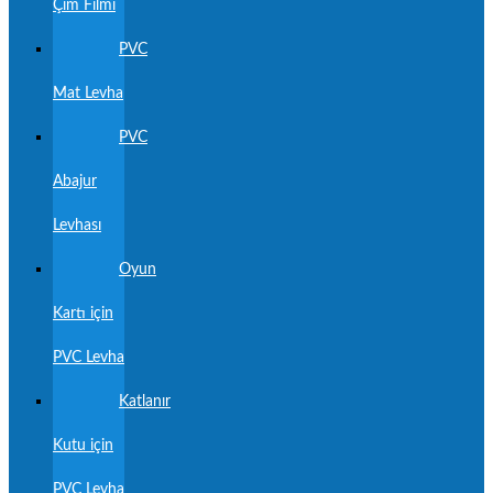
Çim Filmi
PVC
Mat Levha
PVC
Abajur
Levhası
Oyun
Kartı için
PVC Levha
Katlanır
Kutu için
PVC Levha