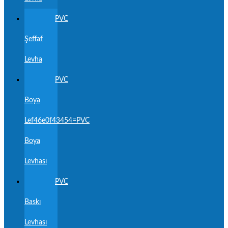
PVC
Şeffaf
Levha
PVC
Boya
Lef46e0f43454=PVC
Boya
Levhası
PVC
Baskı
Levhası