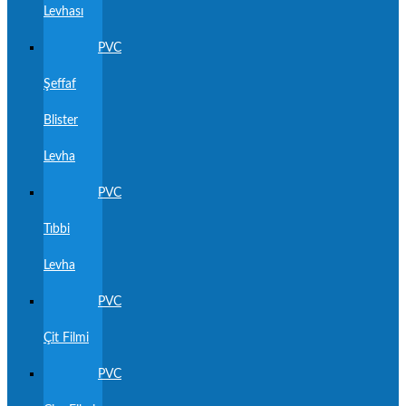
Levhası
PVC
Şeffaf
Blister
Levha
PVC
Tıbbi
Levha
PVC
Çit Filmi
PVC