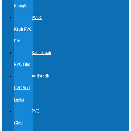
Kapağı
PVDC
Kaplı PVC
Film
Kabartmalı
PVC Film
Antistatik
PVC Sert
Levha
PVC
Giysi