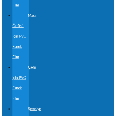
Film
Masa
Örtüsü
İçin PVC
Esnek
Film
Çadır
için PVC
Esnek
Film
Şemsiye