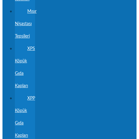
Mısır
Nişastası
Tepsileri
XPS
Köpük
Gıda
Kapları
XPP
Köpük
Gıda
Kapları