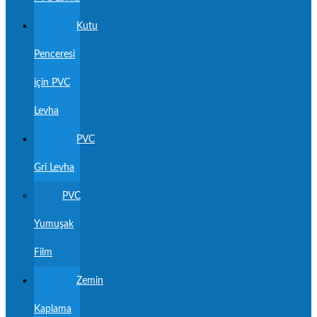
Kutu
Penceresi
için PVC
Levha
PVC
Gri Levha
PVC
Yumuşak
Film
Zemin
Kaplama