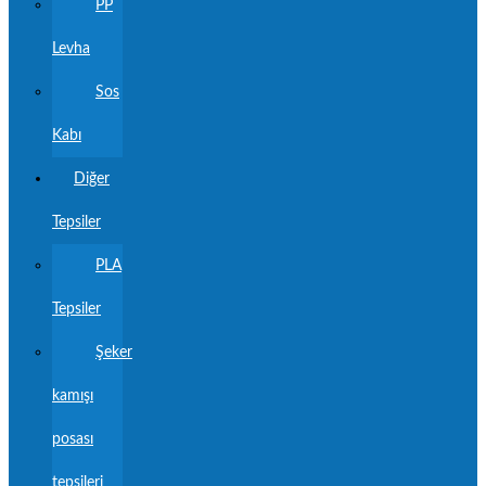
PP
Levha
Sos
Kabı
Diğer
Tepsiler
PLA
Tepsiler
Şeker
kamışı
posası
tepsileri