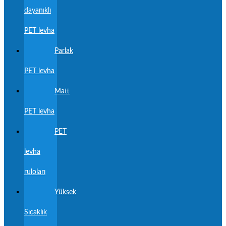
dayanıklı
PET levha
Parlak
PET levha
Matt
PET levha
PET
levha
ruloları
Yüksek
Sıcaklık