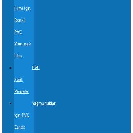
Filmi İçin
Renkli
PVC
Yumuşak
Film
PVC
Şerit
Perdeler
Yağmurluklar
için PVC
Esnek