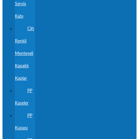
Servis
Kabı
Çift
Renkli
Menteşeli
Kapaklı
Kaplar
PP
Kaseler
PP
Kupası