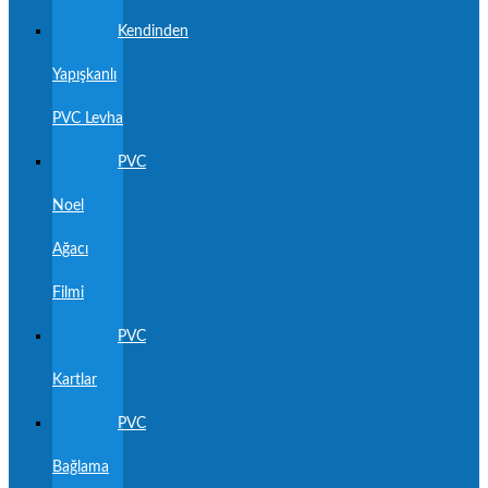
Kendinden
Yapışkanlı
PVC Levha
PVC
Noel
Ağacı
Filmi
PVC
Kartlar
PVC
Bağlama