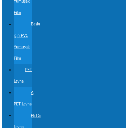
Yumuşak
Film
Baskı
için PVC
Yumuşak
Film
PET
Levha
A
PET Levha
PETG
Levha