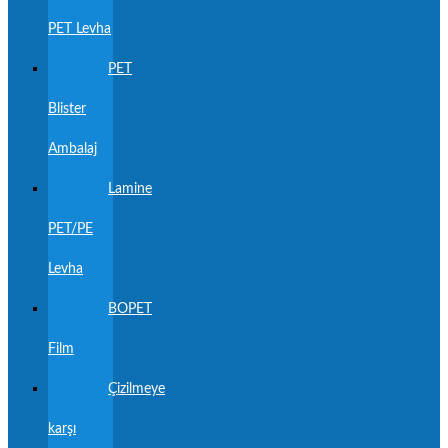
PET Levha
PET
Blister
Ambalaj
Lamine
PET/PE
Levha
BOPET
Film
Çizilmeye
karşı