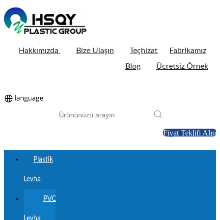
Hakkımızda
Bize Ulaşın
Teçhizat
Fabrikamız
Blog
Ücretsiz Örnek
Fiyat Teklifi Alın
Plastik
Levha
PVC
Levha