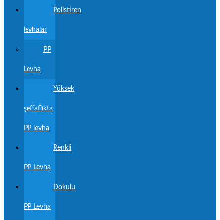
Polistiren
levhalar
PP
Levha
Yüksek
şeffaflıkta
PP levha
Renkli
PP Levha
Dokulu
PP Levha