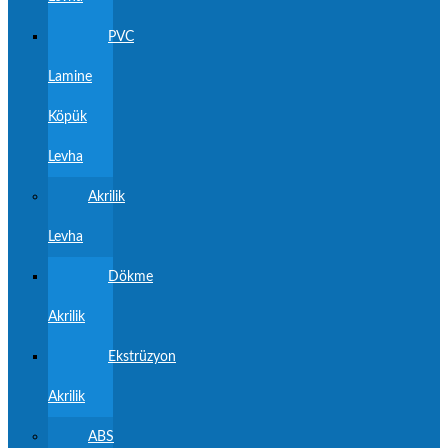
PVC
Lamine
Köpük
Levha
Akrilik
Levha
Dökme
Akrilik
Ekstrüzyon
Akrilik
ABS