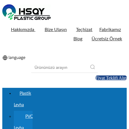
Hakkımızda
Bize Ulaşın
Teçhizat
Fabrikamız
Blog
Ücretsiz Örnek
Fiyat Teklifi Alın
Plastik
Levha
PVC
Levha