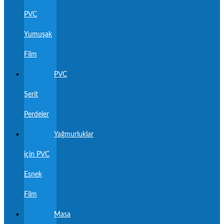
PVC
Yumuşak
Film
PVC
Şerit
Perdeler
Yağmurluklar
için PVC
Esnek
Film
Masa