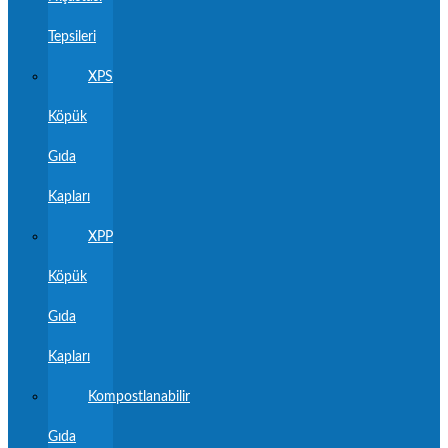
Tepsileri
XPS
Köpük
Gıda
Kapları
XPP
Köpük
Gıda
Kapları
Kompostlanabilir
Gıda