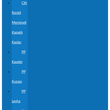
Çift
Renkli
Menteşeli
Kapaklı
Kaplar
PP
Kaseler
PP
Kupası
PP
Levha