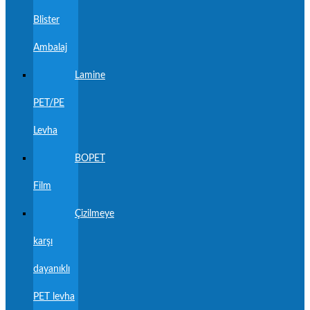
Blister
Ambalaj
Lamine
PET/PE
Levha
BOPET
Film
Çizilmeye
karşı
dayanıklı
PET levha