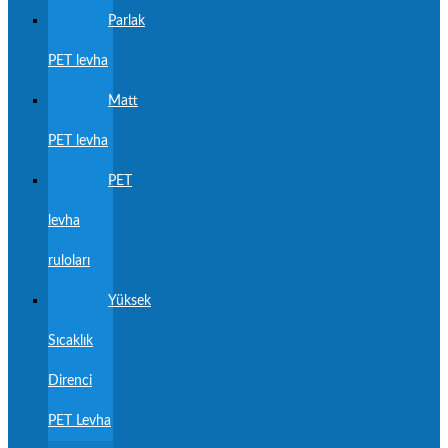
Parlak
PET levha
Matt
PET levha
PET
levha
ruloları
Yüksek
Sıcaklık
Direnci
PET Levha