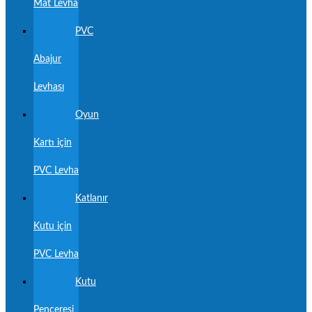
Mat Levha
PVC
Abajur
Levhası
Oyun
Kartı için
PVC Levha
Katlanır
Kutu için
PVC Levha
Kutu
Penceresi