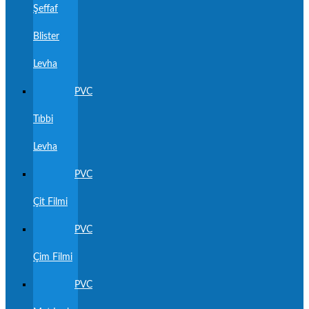
Şeffaf
Blister
Levha
PVC
Tıbbi
Levha
PVC
Çit Filmi
PVC
Çim Filmi
PVC