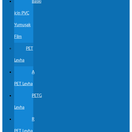
Baskı
için PVC
Yumuşak
Film
PET
Levha
A
PET Levha
PETG
Levha
R
PET Levha