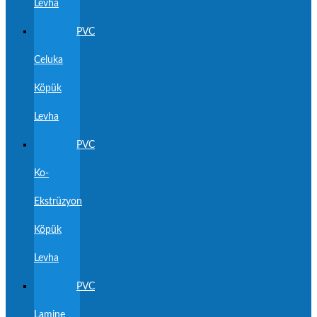
Levha
PVC
Celuka
Köpük
Levha
PVC
Ko-
Ekstrüzyon
Köpük
Levha
PVC
Lamine