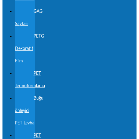
GAG
Sayfası
PETG
Dekoratif
Film
PET
Termoformlama
Buğu
önleyici
PET Levha
PET