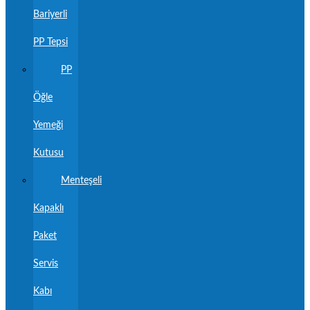
Bariyerli
PP Tepsi
PP
Öğle
Yemeği
Kutusu
Menteşeli
Kapaklı
Paket
Servis
Kabı