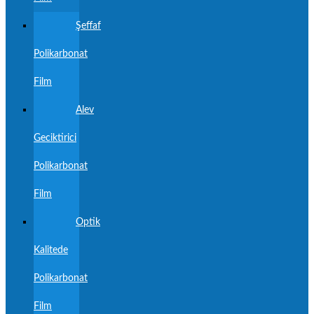
Şeffaf
Polikarbonat
Film
Alev
Geciktirici
Polikarbonat
Film
Optik
Kalitede
Polikarbonat
Film