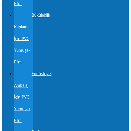
Film
Bükülebilir
Kaplama
İçin PVC
Yumuşak
Film
Endüstriyel
Ambalaj
İçin PVC
Yumuşak
Film