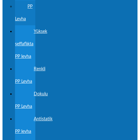
PP
Levha
Yüksek
şeffaflıkta
PP levha
Renkli
PP Levha
Dokulu
PP Levha
Antistatik
PP levha