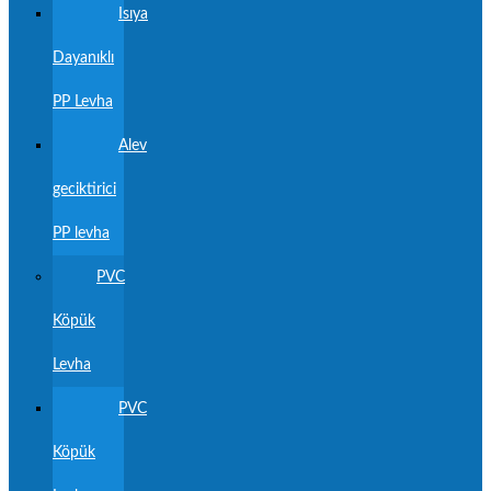
Isıya
Dayanıklı
PP Levha
Alev
geciktirici
PP levha
PVC
Köpük
Levha
PVC
Köpük