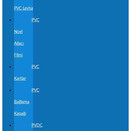
PVC Levha
PVC
Noel
Ağacı
Filmi
PVC
Kartlar
PVC
Bağlama
Kapağı
PVDC