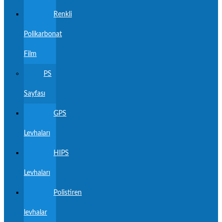
Renkli
Polikarbonat
Film
PS
Sayfası
GPS
Levhaları
HIPS
Levhaları
Polistiren
levhalar