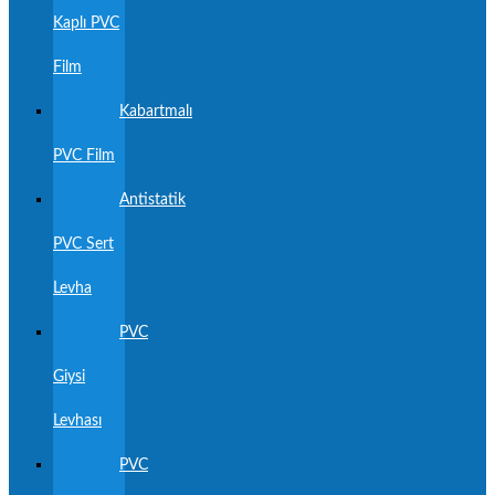
Kaplı PVC
Film
Kabartmalı
PVC Film
Antistatik
PVC Sert
Levha
PVC
Giysi
Levhası
PVC