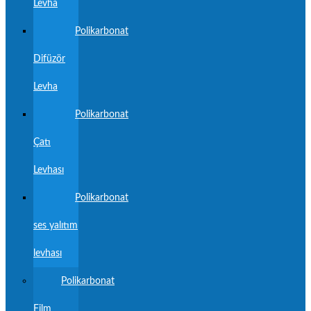
Levha
Polikarbonat
Difüzör
Levha
Polikarbonat
Çatı
Levhası
Polikarbonat
ses yalıtım
levhası
Polikarbonat
Film