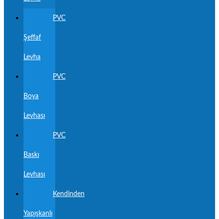
PVC
Şeffaf
Levha
PVC
Boya
Levhası
PVC
Baskı
Levhası
Kendinden
Yapışkanlı