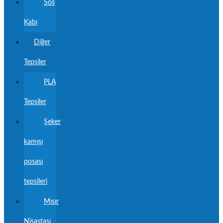
Sos
Kabı
Diğer
Tepsiler
PLA
Tepsiler
Şeker
kamışı
posası
tepsileri
Mısır
Nişastası