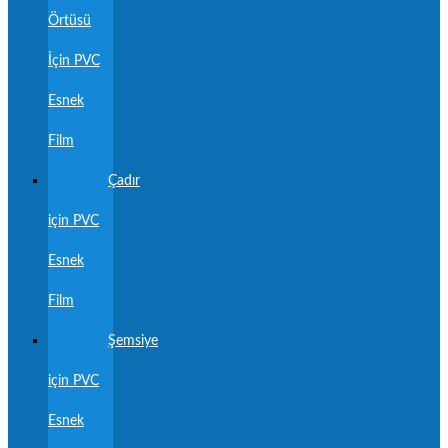
Örtüsü
İçin PVC
Esnek
Film
Çadır
için PVC
Esnek
Film
Şemsiye
için PVC
Esnek