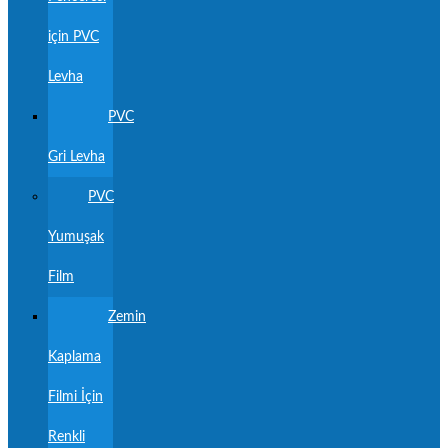
için PVC
Levha
PVC
Gri Levha
PVC
Yumuşak
Film
Zemin
Kaplama
Filmi İçin
Renkli