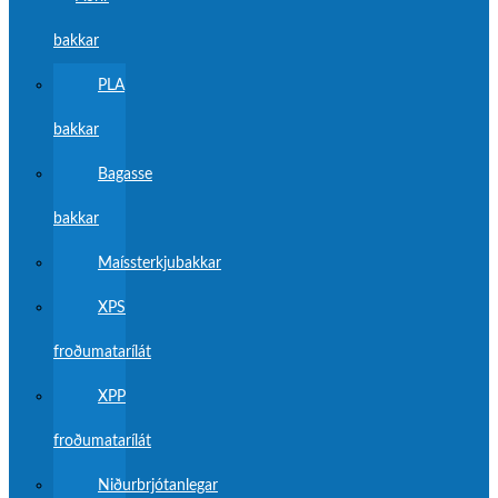
bakkar
PLA
bakkar
Bagasse
bakkar
Maíssterkjubakkar
XPS
froðumatarílát
XPP
froðumatarílát
Niðurbrjótanlegar