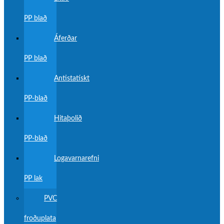
PP blað
Áferðar
PP blað
Antistatískt
PP-blað
Hitaþolið
PP-blað
Logavarnarefni
PP lak
PVC
froðuplata