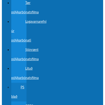
Tær
pólýkarbónatsfilma
Logavarnarefni
úr
pólýkarbónati
Sjónrænt
pólýkarbónatsfilma
Lituð
pólýkarbónatsfilma
PS
blað