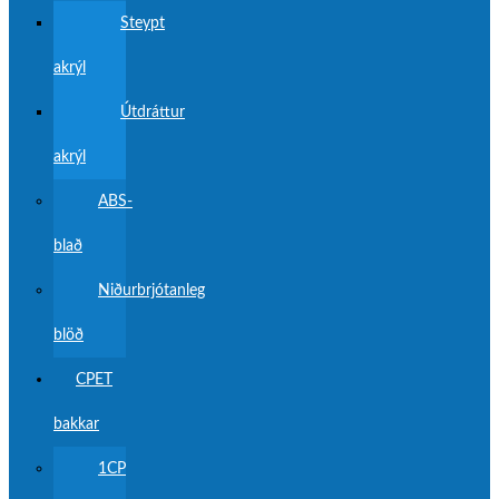
Steypt
akrýl
Útdráttur
akrýl
ABS-
blað
Niðurbrjótanleg
blöð
CPET
bakkar
1CP