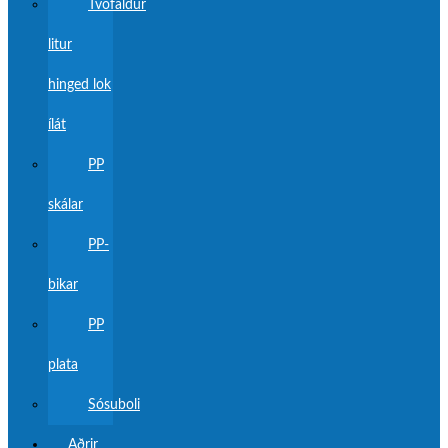
Tvöfaldur
litur
hinged lok
ílát
PP
skálar
PP-
bikar
PP
plata
Sósuboli
Aðrir