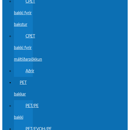
CPET
bakki fyrir
bakstur
CPET
bakki fyrir
máltíðarpökkun
Aðrir
PET
bakkar
PET/PE
bakki
PET/EVOH/PE