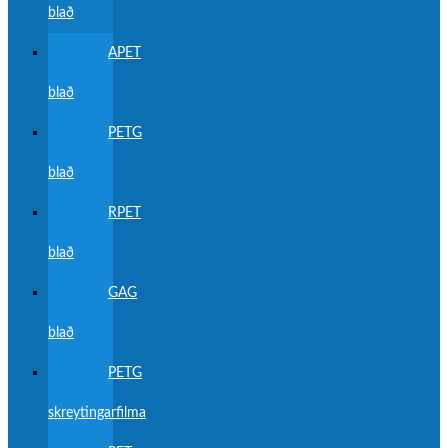
blað
APET
blað
PETG
blað
RPET
blað
GAG
blað
PETG
skreytingarfilma