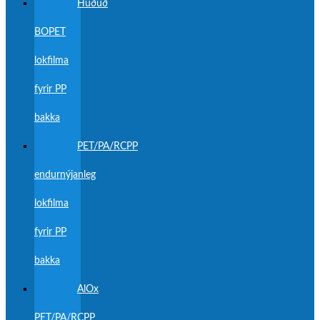
Húðuð
BOPET
lokfilma
fyrir PP
bakka
PET/PA/RCPP
endurnýjanleg
lokfilma
fyrir PP
bakka
AlOx
PET/PA/RCPP