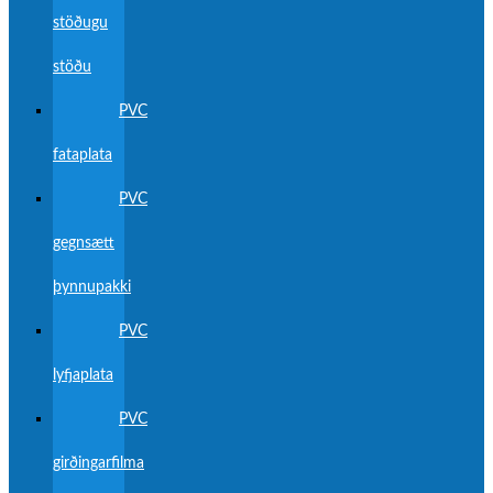
stöðugu
stöðu
PVC
fataplata
PVC
gegnsætt
þynnupakki
PVC
lyfjaplata
PVC
girðingarfilma