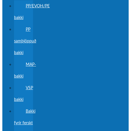
PP/EVOH/PE
bakki
PP
samþjöppuð
bakki
MAP-
bakki
VSP
bakki
Bakki
fyrir ferskt