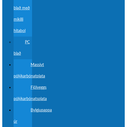
blað með
mikilli
hitaþol
PC
blað
Massivt
pólýkarbónatplata
Fjölveggs
pólýkarbónatsplata
Bylgjupappa
úr