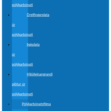
pólýkarbónati
Dreifingarplata
úr
pólýkarbónati
Þakplata
úr
pólýkarbónati
Hljóðeinangrandi
plötur úr
pólýkarbónati
Pólýkarbónatsfilma