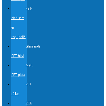
PET-
blað sem
er
rispuþolið
Glansandi
PET-blað
Matt
PET-plata
PET
rúllur
PET-