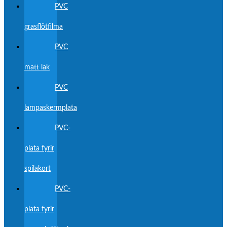
PVC
grasflötfilma
PVC
matt lak
PVC
lampaskermplata
PVC-
plata fyrir
spilakort
PVC-
plata fyrir