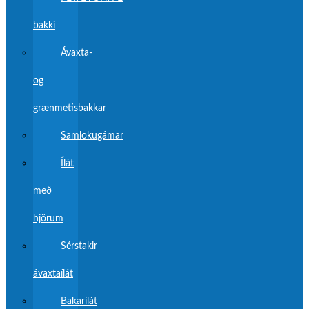
bakki
Ávaxta-
og
grænmetisbakkar
Samlokugámar
Ílát
með
hjörum
Sérstakir
ávaxtaílát
Bakarílát