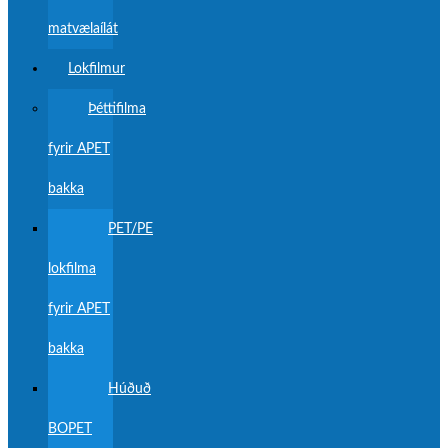
matvælaílát
Lokfilmur
Þéttifilma
fyrir APET
bakka
PET/PE
lokfilma
fyrir APET
bakka
Húðuð
BOPET