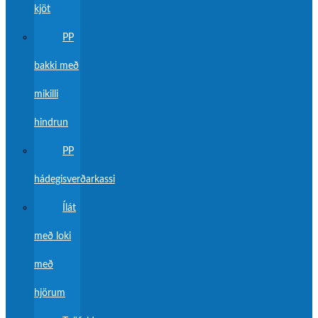
kjöt
PP
bakki með
mikilli
hindrun
PP
hádegisverðarkassi
Ílát
með loki
með
hjörum