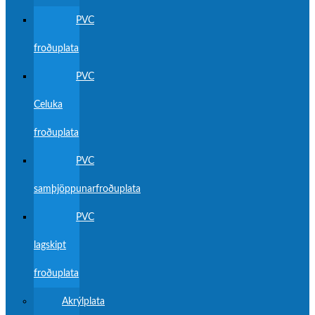
PVC
froðuplata
PVC
Celuka
froðuplata
PVC
samþjöppunarfroðuplata
PVC
lagskipt
froðuplata
Akrýlplata