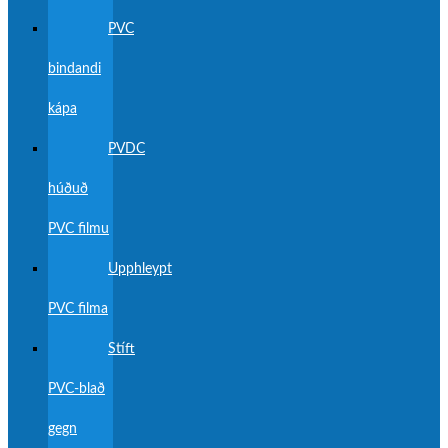
PVC
bindandi
kápa
PVDC
húðuð
PVC filmu
Upphleypt
PVC filma
Stíft
PVC-blað
gegn