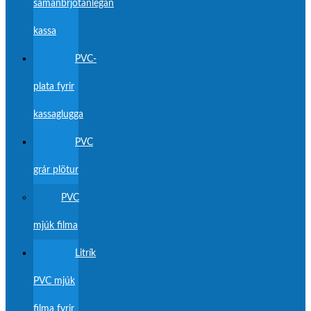
samanbrjótanlegan
kassa
PVC-
plata fyrir
kassaglugga
PVC
grár plötur
PVC
mjúk filma
Litrík
PVC mjúk
filma fyrir