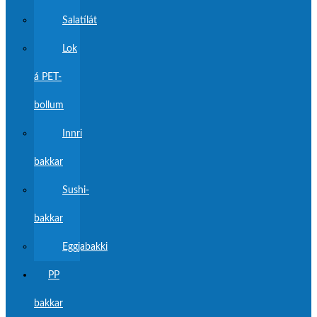
Salatílát
Lok
á PET-
bollum
Innri
bakkar
Sushi-
bakkar
Eggjabakki
PP
bakkar