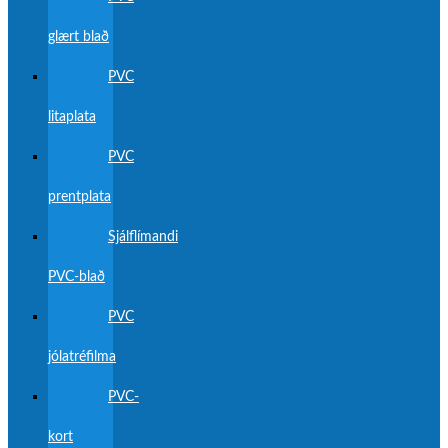
glært blað
PVC
litaplata
PVC
prentplata
Sjálflímandi
PVC-blað
PVC
jólatréfilma
PVC-
kort