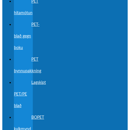
PET
hitamótun
PET-
blað gegn
þoku
PET
þynnupakkning
Lagskipt
PET/PE
blað
BOPET
kvikmynd