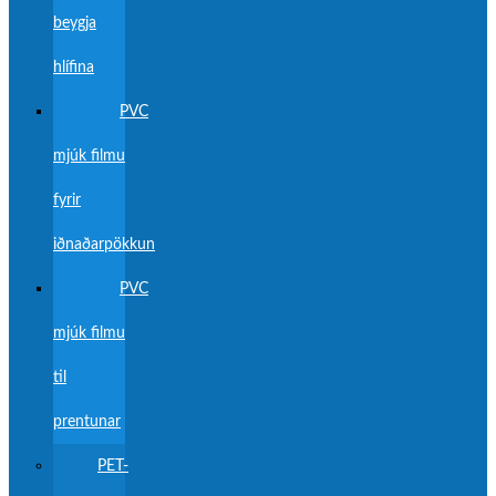
beygja
hlífina
PVC
mjúk filmu
fyrir
iðnaðarpökkun
PVC
mjúk filmu
til
prentunar
PET-