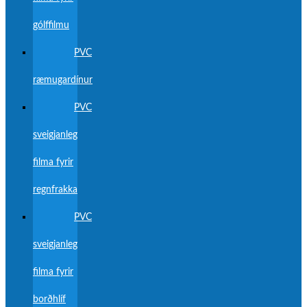
gólffilmu
PVC
ræmugardínur
PVC
sveigjanleg
filma fyrir
regnfrakka
PVC
sveigjanleg
filma fyrir
borðhlíf