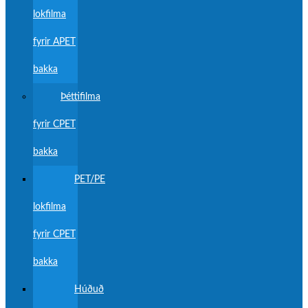
lokfilma
fyrir APET
bakka
Þéttifilma
fyrir CPET
bakka
PET/PE
lokfilma
fyrir CPET
bakka
Húðuð