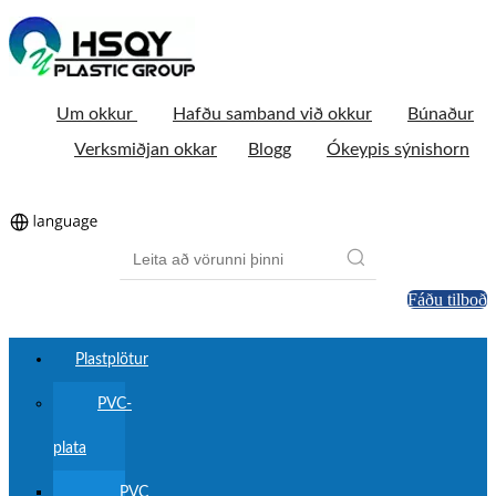
Um okkur
Hafðu samband við okkur
Búnaður
Verksmiðjan okkar
Blogg
Ókeypis sýnishorn
Fáðu tilboð
Plastplötur
PVC-
plata
PVC