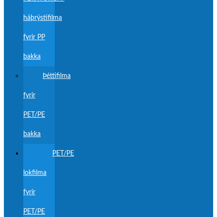
háþrýstifilma
fyrir PP
bakka
Þéttifilma
fyrir
PET/PE
bakka
PET/PE
lokfilma
fyrir
PET/PE