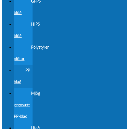
GPPS
blöð
HIPS
blöð
Pólýstýren
plötur
PP
blað
Mjög
gegnsætt
PP-blað
Litað