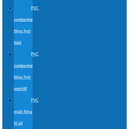
PVC
sveigjanleg
filma fyrir
tjald
PVC
sveigjanleg
filma fyrir
regnhlíf
PVC
mjúk filma
til að