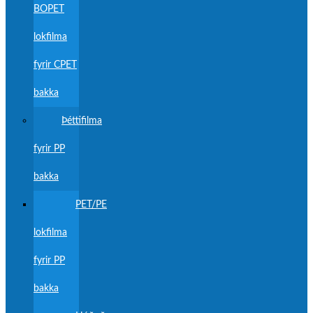
BOPET
lokfilma
fyrir CPET
bakka
Þéttifilma
fyrir PP
bakka
PET/PE
lokfilma
fyrir PP
bakka