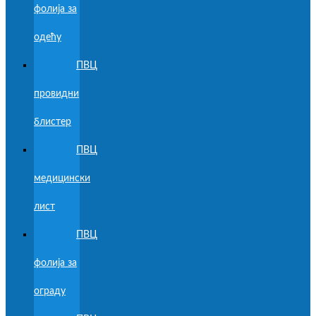
фолија за
одећу
ПВЦ
провидни
блистер
ПВЦ
медицински
лист
ПВЦ
фолија за
ограду