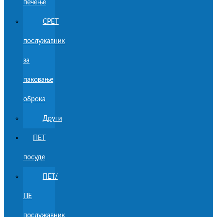
печење
CPET
послужавник
за
паковање
оброка
Други
ПЕТ
посуде
ПЕТ/
ПЕ
послужавник