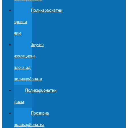
Поликарбонатни
кровни
лим
Звучно
изолациона
плоча од
поликарбоната
Поликарбонатни
филм
Прозирна
поликарбонатна