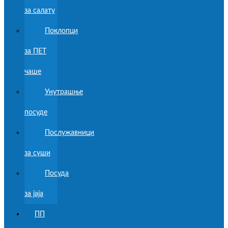
за салату
Поклопци
за ПЕТ
чаше
Унутрашње
посуде
Послужавници
за суши
Посуда
за јаја
ПП