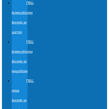
ПВЦ
флексибилна
фолија за
шатор
ПВЦ
флексибилна
фолија за
кишобран
ПВЦ
мека
фолија за