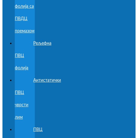
фолија са
ПВДЦ
премазом
Рељефна
ПВЦ
фолија
Антистатички
ПВЦ
чврсти
лим
ПВЦ