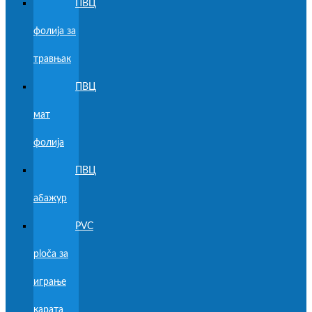
ПВЦ
фолија за
травњак
ПВЦ
мат
фолија
ПВЦ
абажур
PVC
ploča за
играње
карата