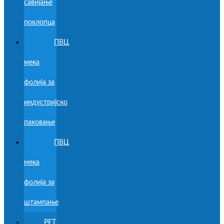
савијање
поклопца
ПВЦ
мека
фолија за
индустријско
паковање
ПВЦ
мека
фолија за
штампање
PET