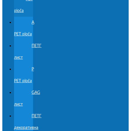
ploča
А
PET ploča
ПЕТГ
лист
Р
PET ploča
GAG
лист
ПЕТГ
декоративна