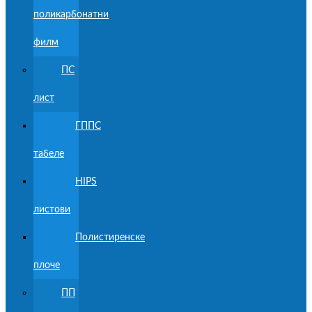
поликарбонатни
филм
ПС
лист
ГППС
табеле
HIPS
листови
Полистиренске
плоче
ПП