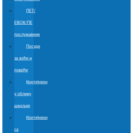
ПЕТ/
ЕВОХ/ПЕ
послужавник
Посуде
за воће и
поврће
Контејнери
у облику
шкољке
Контејнери
са