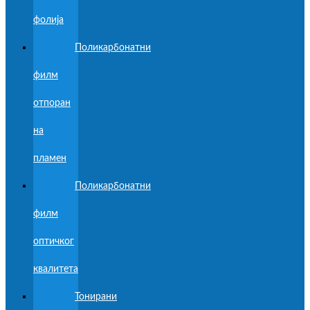
фолија
Поликарбонатни
филм
отпоран
на
пламен
Поликарбонатни
филм
оптичког
квалитета
Тонирани