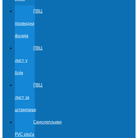
ПВЦ
провидна
фолија
ПВЦ
лист у
боји
ПВЦ
лист за
штампање
Самолепљиви
PVC ploča