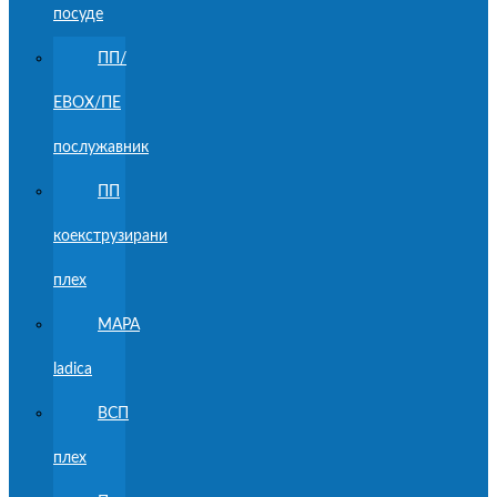
посуде
ПП/
ЕВОХ/ПЕ
послужавник
ПП
коекструзирани
плех
MAPA
ladica
ВСП
плех