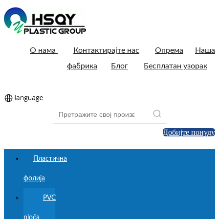
О нама
Контактирајте нас
Опрема
Наша
фабрика
Блог
Бесплатан узорак
Добијте понуду
Пластична
фолија
PVC
ploča