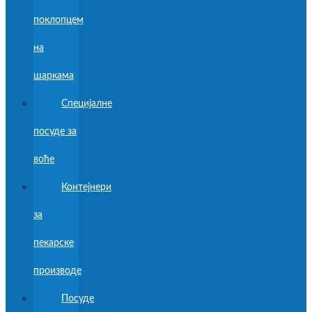
поклопцем
на
шаркама
Специјалне
посуде за
воће
Контејнери
за
пекарске
производе
Посуде