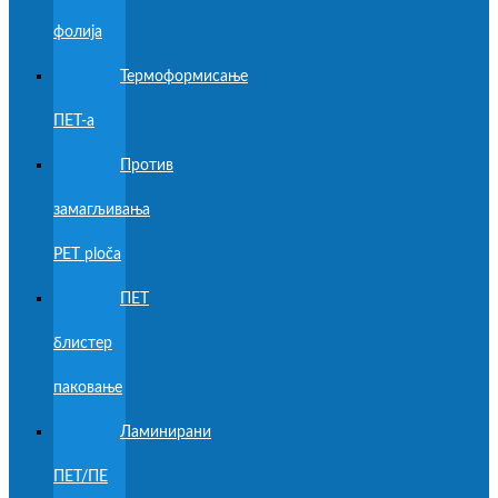
фолија
Термоформисање
ПЕТ-а
Против
замагљивања
PET ploča
ПЕТ
блистер
паковање
Ламинирани
ПЕТ/ПЕ