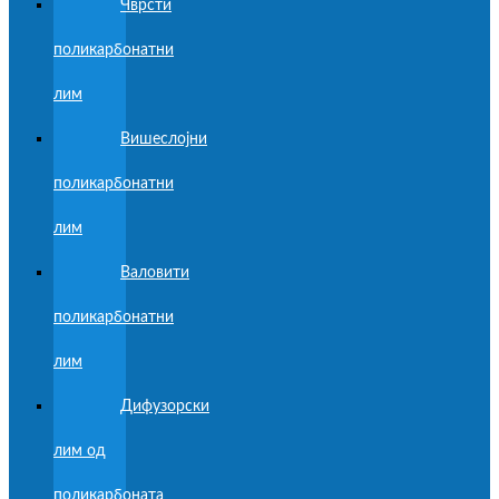
Чврсти
поликарбонатни
лим
Вишеслојни
поликарбонатни
лим
Валовити
поликарбонатни
лим
Дифузорски
лим од
поликарбоната