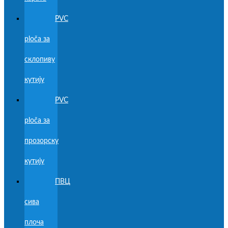
PVC
ploča за
склопиву
кутију
PVC
ploča за
прозорску
кутију
ПВЦ
сива
плоча