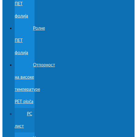
ПЕТ
фолија
Ролне
ПЕТ
фолија
Отпорност
на високе
температуре
PET ploča
PC
лист