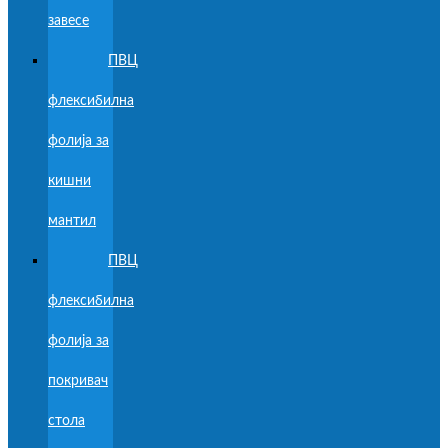
завесе
ПВЦ
флексибилна
фолија за
кишни
мантил
ПВЦ
флексибилна
фолија за
покривач
стола