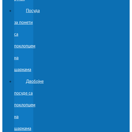
Посуда
за понети
са
поклопцем
на
шаркама
Двобојне
посуде са
поклопцем
на
шаркама