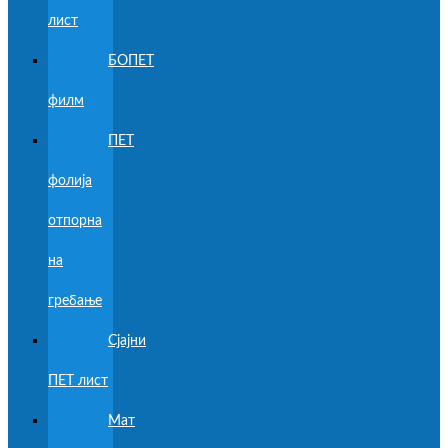
лист
БОПЕТ
филм
ПЕТ
фолија
отпорна
на
гребање
Сјајни
ПЕТ лист
Мат