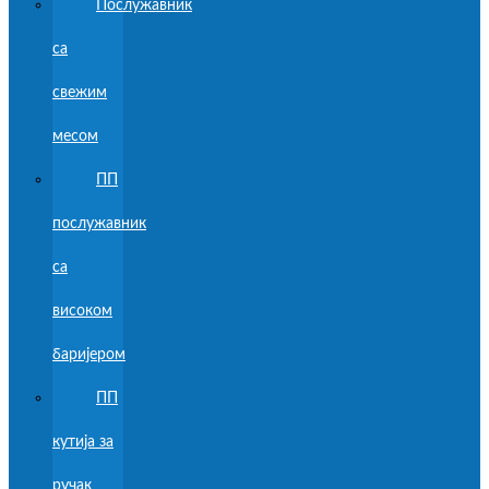
Послужавник
са
свежим
месом
ПП
послужавник
са
високом
баријером
ПП
кутија за
ручак