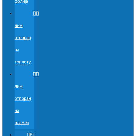
фолија
ПП
лим
отпоран
на
топлоту
ПП
лим
отпоран
на
пламен
ПВЦ