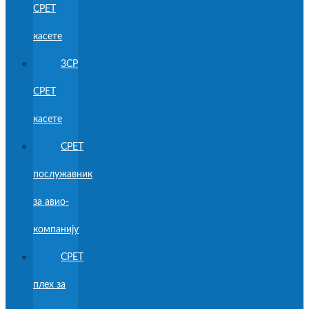
CPET
касете
3CP
CPET
касете
CPET
послужавник
за авио-
компанију
CPET
плех за