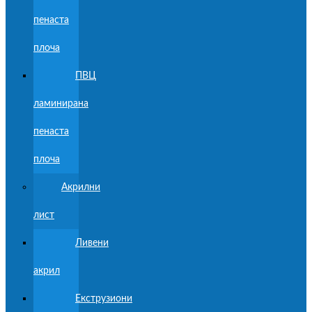
пенаста
плоча
ПВЦ
ламинирана
пенаста
плоча
Акрилни
лист
Ливени
акрил
Екструзиони