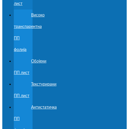
лист
Високо
транспарентна
ПП
фолија
Обојени
ПП лист
Текстурирани
ПП лист
Антистатичка
ПП