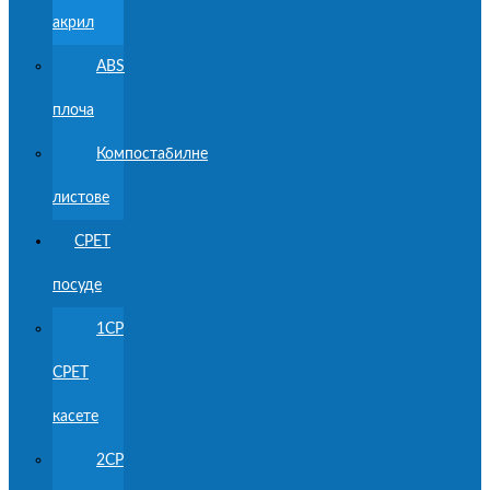
акрил
ABS
плоча
Компостабилне
листове
CPET
посуде
1CP
CPET
касете
2CP