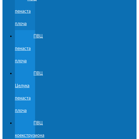
пенаста
плоча
ПВЦ
пенаста
плоча
ПВЦ
Целука
пенаста
плоча
ПВЦ
коекструзиона