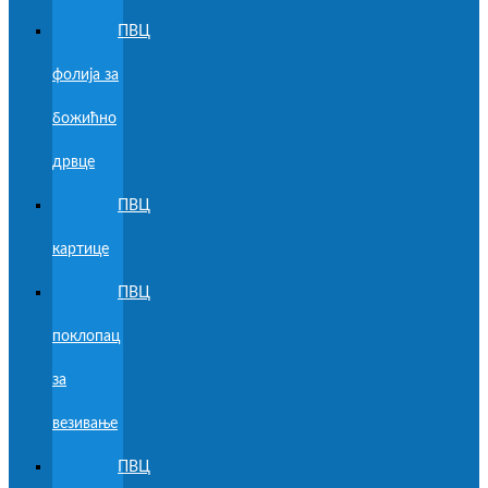
ПВЦ
фолија за
божићно
дрвце
ПВЦ
картице
ПВЦ
поклопац
за
везивање
ПВЦ