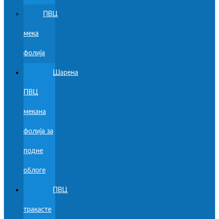
ПВЦ
мека
фолија
Шарена
ПВЦ
мекана
фолија за
подне
облоге
ПВЦ
тракасте