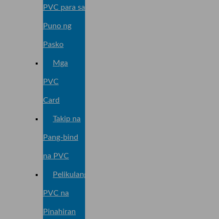
PVC para sa
Puno ng
Pasko
Mga
PVC
Card
Takip na
Pang-bind
na PVC
Pelikulang
PVC na
Pinahiran