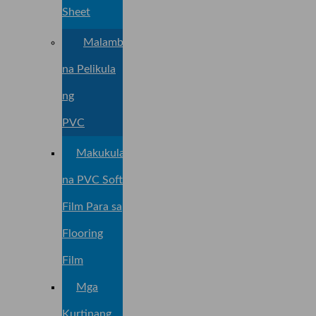
Sheet
Malambot
na Pelikula
ng
PVC
Makukulay
na PVC Soft
Film Para sa
Flooring
Film
Mga
Kurtinang