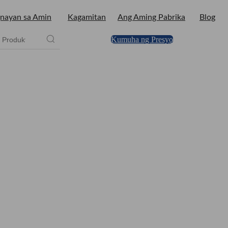
nayan sa Amin
Kagamitan
Ang Aming Pabrika
Blog
Kumuha ng Presyo