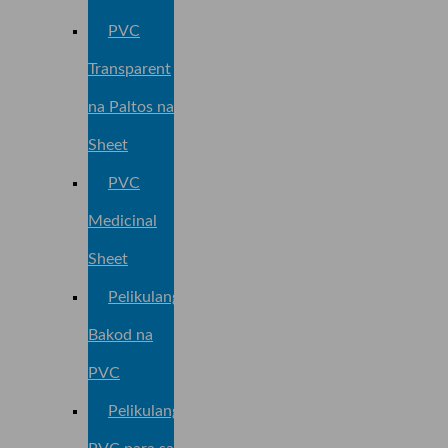
PVC
Transparent
na Paltos na
Sheet
PVC
Medicinal
Sheet
Pelikulang
Bakod na
PVC
Pelikulang