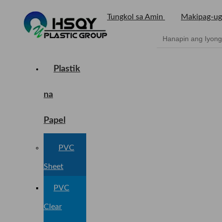
Tungkol sa Amin
Makipag-ug
Plastik
na
Papel
PVC
Sheet
PVC
Clear