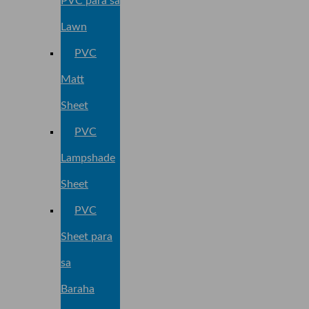
PVC para sa
Lawn
PVC
Matt
Sheet
PVC
Lampshade
Sheet
PVC
Sheet para
sa
Baraha