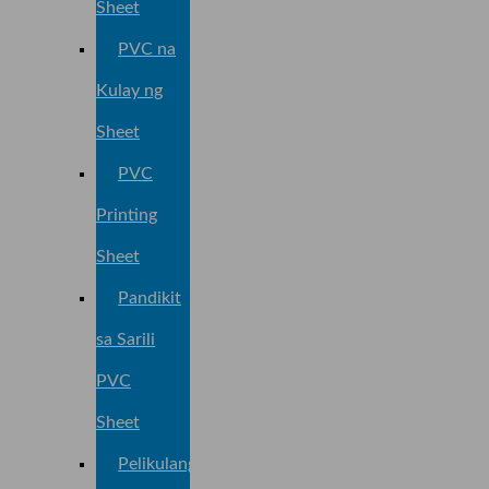
Sheet
PVC na
Kulay ng
Sheet
PVC
Printing
Sheet
Pandikit
sa Sarili
PVC
Sheet
Pelikulang