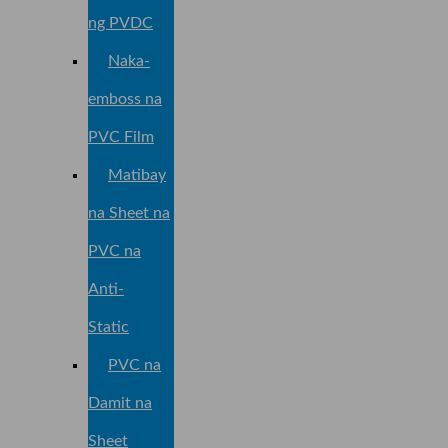
ng PVDC
Naka-
emboss na
PVC Film
Matibay
na Sheet na
PVC na
Anti-
Static
PVC na
Damit na
Sheet