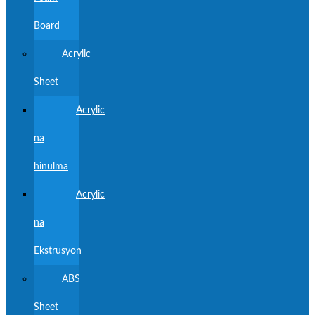
Board
Acrylic
Sheet
Acrylic
na
hinulma
Acrylic
na
Ekstrusyon
ABS
Sheet