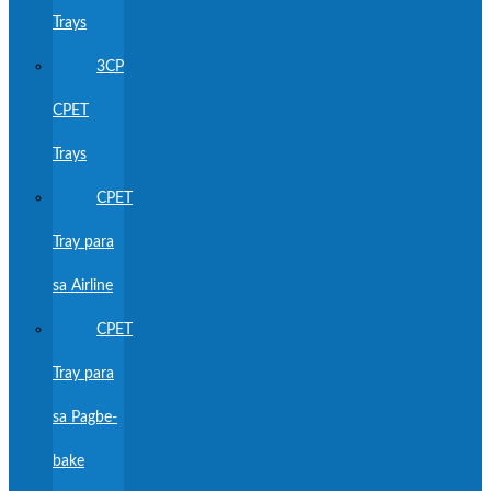
Trays
3CP
CPET
Trays
CPET
Tray para
sa Airline
CPET
Tray para
sa Pagbe-
bake