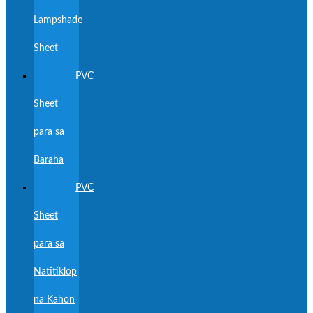
Lampshade
Sheet
PVC
Sheet
para sa
Baraha
PVC
Sheet
para sa
Natitiklop
na Kahon