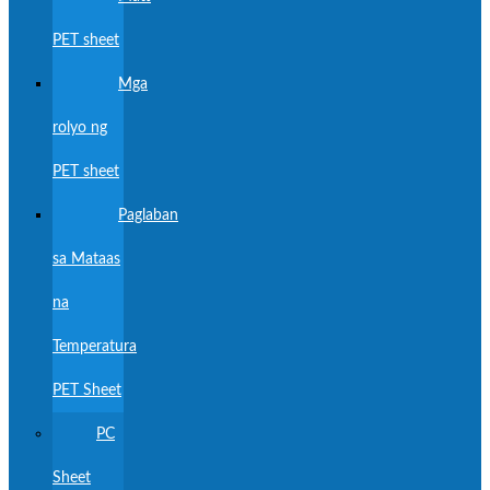
PET sheet
Mga
rolyo ng
PET sheet
Paglaban
sa Mataas
na
Temperatura
PET Sheet
PC
Sheet