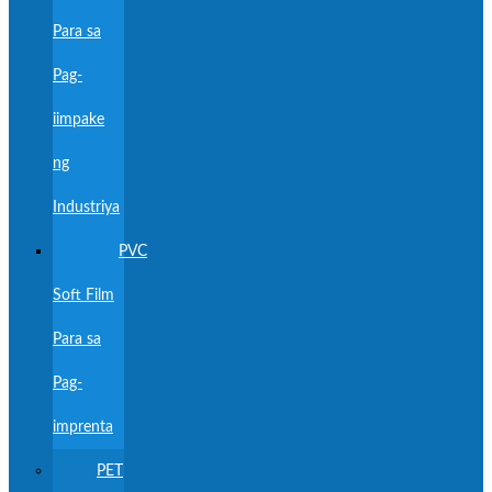
Para sa
Pag-
iimpake
ng
Industriya
PVC
Soft Film
Para sa
Pag-
imprenta
PET