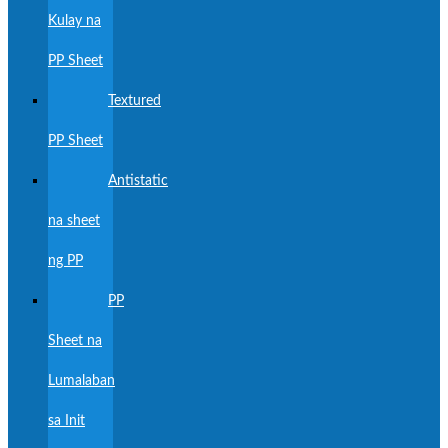
Kulay na
PP Sheet
Textured
PP Sheet
Antistatic
na sheet
ng PP
PP
Sheet na
Lumalaban
sa Init