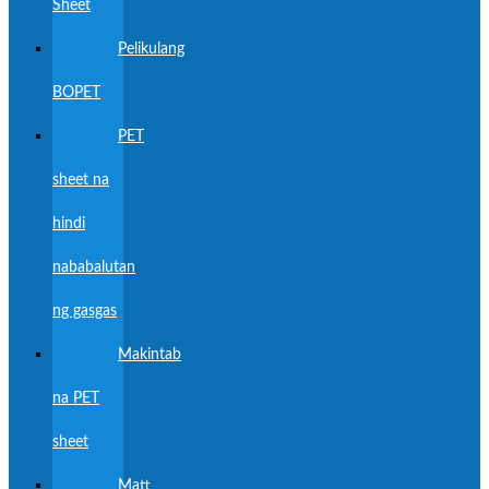
Sheet
Pelikulang
BOPET
PET
sheet na
hindi
nababalutan
ng gasgas
Makintab
na PET
sheet
Matt