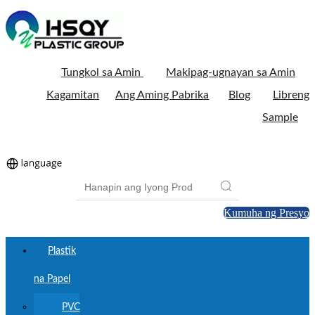
Tungkol sa Amin
Makipag-ugnayan sa Amin
Kagamitan
Ang Aming Pabrika
Blog
Libreng
Sample
Kumuha ng Presyo
Plastik
na Papel
PVC