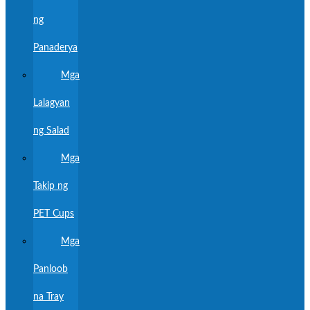
ng
Panaderya
Mga
Lalagyan
ng Salad
Mga
Takip ng
PET Cups
Mga
Panloob
na Tray