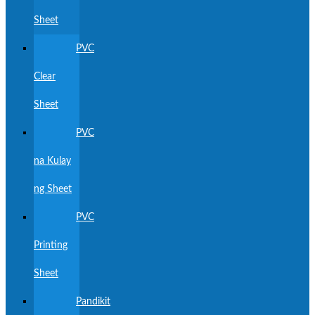
Sheet
PVC
Clear
Sheet
PVC
na Kulay
ng Sheet
PVC
Printing
Sheet
Pandikit