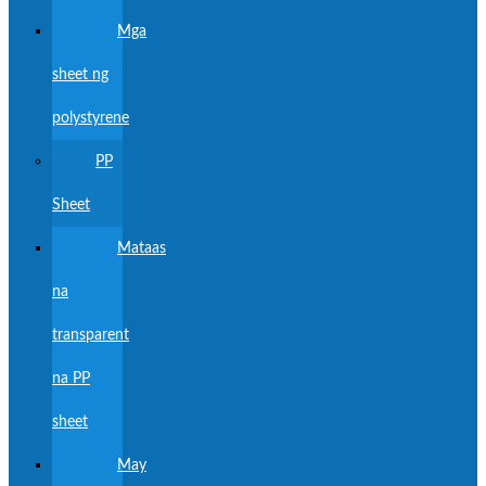
Mga
sheet ng
polystyrene
PP
Sheet
Mataas
na
transparent
na PP
sheet
May