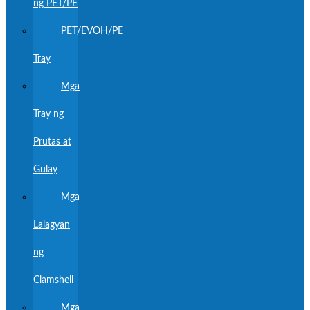
ng PET/PE
PET/EVOH/PE
Tray
Mga
Tray ng
Prutas at
Gulay
Mga
Lalagyan
ng
Clamshell
Mga