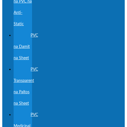
na PVC na
Anti-
Static
PVC
na Damit
na Sheet
PVC
Transparent
na Paltos
na Sheet
PVC
Medicinal