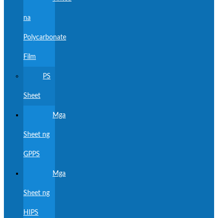
na
Polycarbonate
Film
PS
Sheet
Mga
Sheet ng
GPPS
Mga
Sheet ng
HIPS