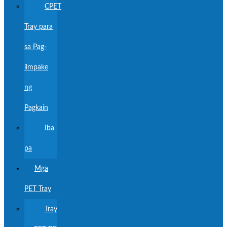
CPET
Tray para
sa Pag-
iimpake
ng
Pagkain
Iba
pa
Mga
PET Tray
Tray