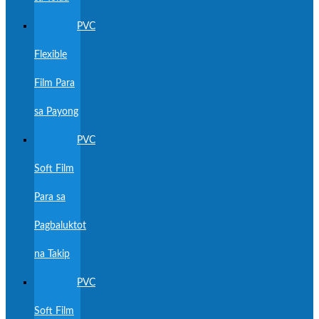
PVC
Flexible
Film Para
sa Payong
PVC
Soft Film
Para sa
Pagbaluktot
na Takip
PVC
Soft Film