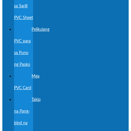
sa Sarili
PVC Sheet
Pelikulang
PVC para
sa Puno
ng Pasko
Mga
PVC Card
Takip
na Pang-
bind na