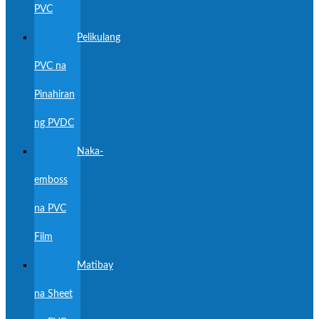
PVC
Pelikulang
PVC na
Pinahiran
ng PVDC
Naka-
emboss
na PVC
Film
Matibay
na Sheet