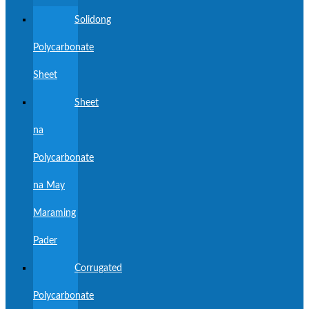
Solidong
Polycarbonate
Sheet
Sheet
na
Polycarbonate
na May
Maraming
Pader
Corrugated
Polycarbonate