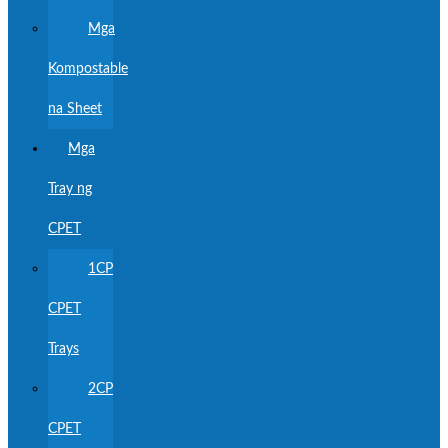
Mga
Kompostable
na Sheet
Mga
Tray ng
CPET
1CP
CPET
Trays
2CP
CPET