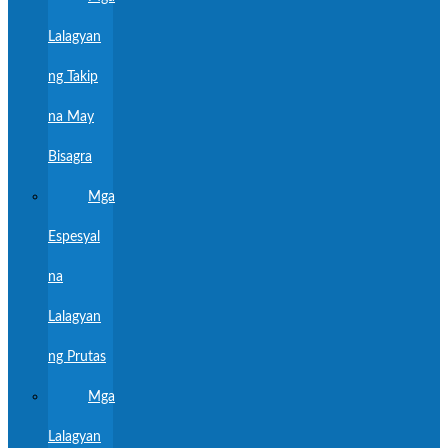
Lalagyan
ng Takip
na May
Bisagra
Mga
Espesyal
na
Lalagyan
ng Prutas
Mga
Lalagyan