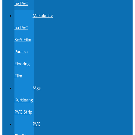
ng PVC
Makukulay
na PVC
Soft Film
Para sa
Flooring
Film
Mga
Kurtinang
PVC Strip
PVC