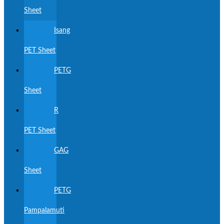
Sheet
Isang
PET Sheet
PETG
Sheet
R
PET Sheet
GAG
Sheet
PETG
Pampalamuti