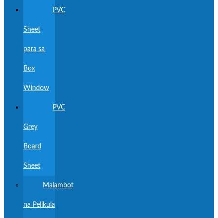
PVC
Sheet
para sa
Box
Window
PVC
Grey
Board
Sheet
Malambot
na Pelikula