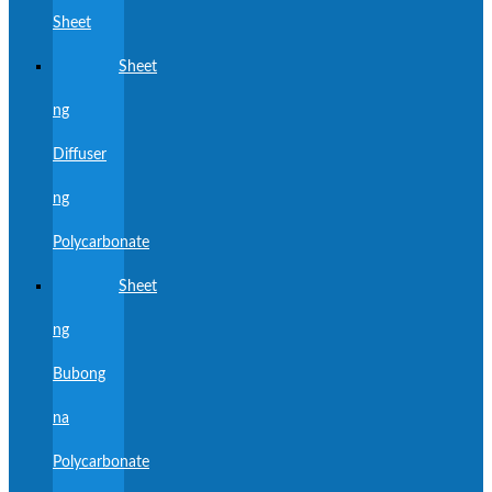
Sheet
Sheet
ng
Diffuser
ng
Polycarbonate
Sheet
ng
Bubong
na
Polycarbonate