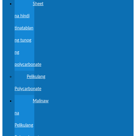
Sheet
na hindi
tinatablan
ng tunog
ng
polycarbonate
Pelikulang
Polycarbonate
Malinaw
na
Pelikulang