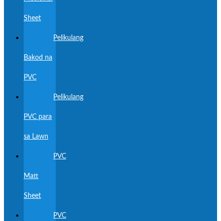
Sheet
Pelikulang
Bakod na
PVC
Pelikulang
PVC para
sa Lawn
PVC
Matt
Sheet
PVC