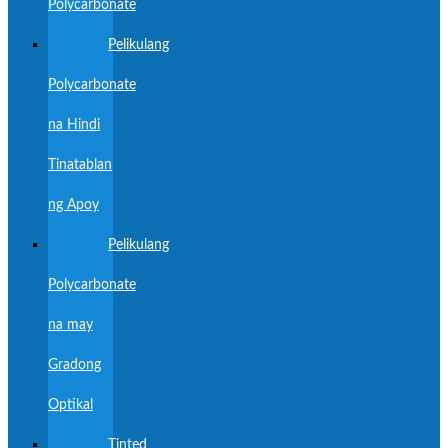
Polycarbonate
Pelikulang
Polycarbonate
na Hindi
Tinatablan
ng Apoy
Pelikulang
Polycarbonate
na may
Gradong
Optikal
Tinted