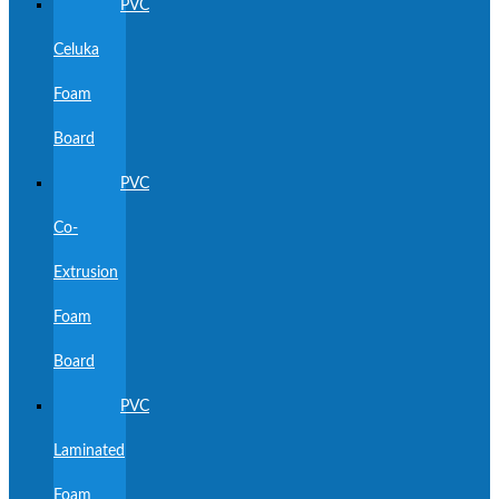
PVC
Celuka
Foam
Board
PVC
Co-
Extrusion
Foam
Board
PVC
Laminated
Foam