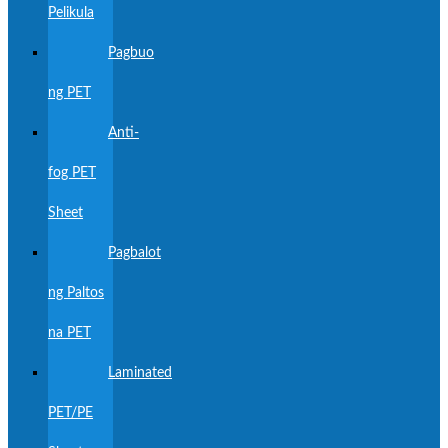
Pelikula
Pagbuo
ng PET
Anti-
fog PET
Sheet
Pagbalot
ng Paltos
na PET
Laminated
PET/PE