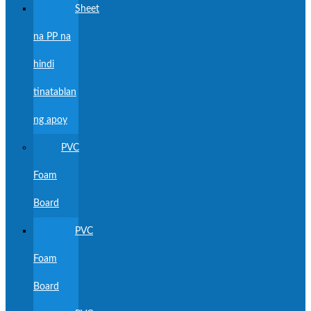
Sheet
na PP na
hindi
tinatablan
ng apoy
PVC
Foam
Board
PVC
Foam
Board