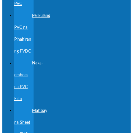
PVC
Pelikulang
PVC na
Pinahiran
ng PVDC
Naka-
emboss
na PVC
Film
Matibay
na Sheet