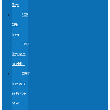
Trays
3CP
CPET
Trays
CPET
Tray para
sa Airline
CPET
Tray para
sa Pagbe-
bake