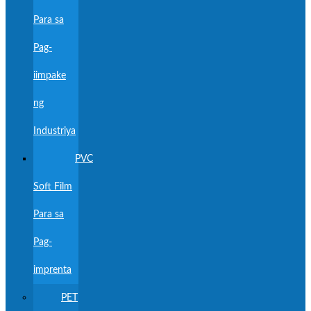
Para sa
Pag-
iimpake
ng
Industriya
PVC
Soft Film
Para sa
Pag-
imprenta
PET