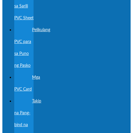
sa Sarili
PVC Sheet
Pelikulang
PVC para
sa Puno
ng Pasko
Mga
PVC Card
Takip
na Pang-
bind na