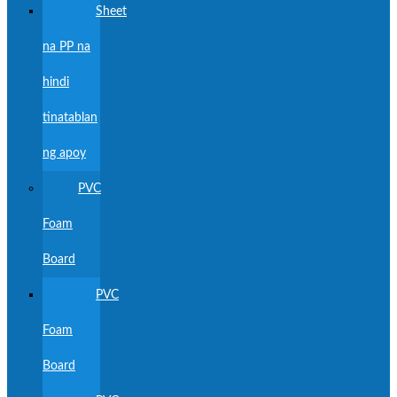
Sheet
na PP na
hindi
tinatablan
ng apoy
PVC
Foam
Board
PVC
Foam
Board