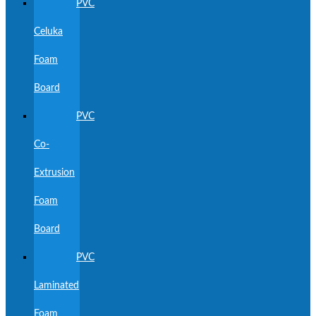
PVC
Celuka
Foam
Board
PVC
Co-
Extrusion
Foam
Board
PVC
Laminated
Foam