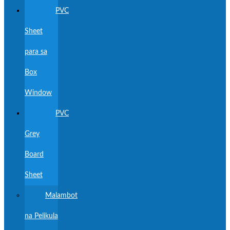
PVC
Sheet
para sa
Box
Window
PVC
Grey
Board
Sheet
Malambot
na Pelikula