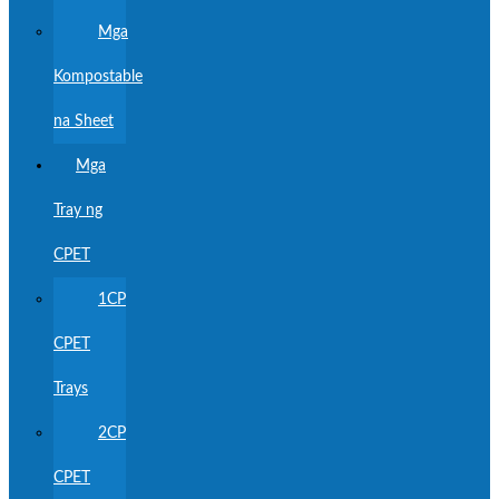
Mga
Kompostable
na Sheet
Mga
Tray ng
CPET
1CP
CPET
Trays
2CP
CPET