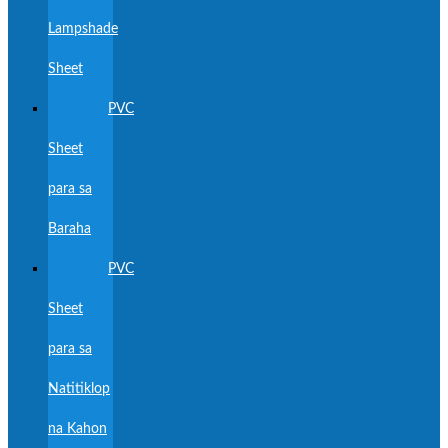
Lampshade
Sheet
PVC
Sheet
para sa
Baraha
PVC
Sheet
para sa
Natitiklop
na Kahon