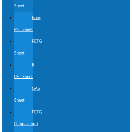
Sheet
Isang
PET Sheet
PETG
Sheet
R
PET Sheet
GAG
Sheet
PETG
Pampalamuti