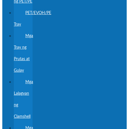
ng PET/PE
PET/EVOH/PE
Tray
Mga
Tray ng
Prutas at
Gulay
Mga
Lalagyan
ng
Clamshell
Mga