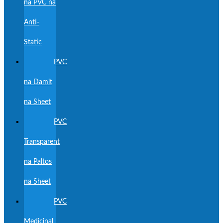
na PVC na
Anti-
Static
PVC
na Damit
na Sheet
PVC
Transparent
na Paltos
na Sheet
PVC
Medicinal