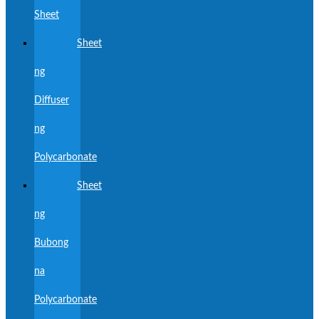
Sheet
Sheet
ng
Diffuser
ng
Polycarbonate
Sheet
ng
Bubong
na
Polycarbonate