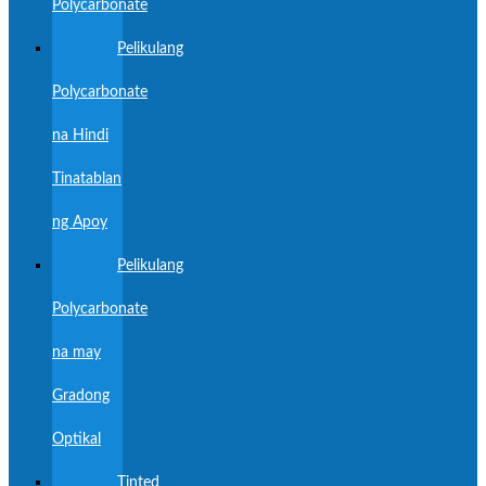
Polycarbonate
Pelikulang
Polycarbonate
na Hindi
Tinatablan
ng Apoy
Pelikulang
Polycarbonate
na may
Gradong
Optikal
Tinted