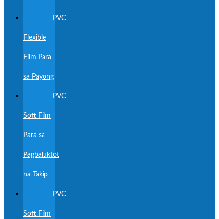
PVC
Flexible
Film Para
sa Payong
PVC
Soft Film
Para sa
Pagbaluktot
na Takip
PVC
Soft Film