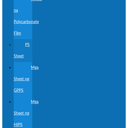
na
Polycarbonate
Film
PS
Sheet
Mga
Sheet ng
GPPS
Mga
Sheet ng
HIPS