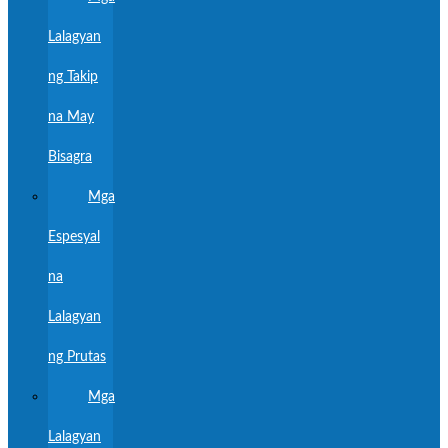
Lalagyan
ng Takip
na May
Bisagra
Mga
Espesyal
na
Lalagyan
ng Prutas
Mga
Lalagyan