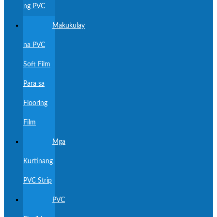
ng PVC
Makukulay
na PVC
Soft Film
Para sa
Flooring
Film
Mga
Kurtinang
PVC Strip
PVC