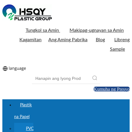
Tungkol sa Amin
Makipag-ugnayan sa Amin
Kagamitan
Ang Aming Pabrika
Blog
Libreng
Sample
Kumuha ng Presyo
Plastik
na Papel
PVC