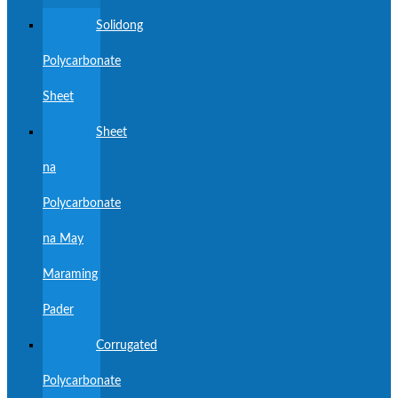
Solidong
Polycarbonate
Sheet
Sheet
na
Polycarbonate
na May
Maraming
Pader
Corrugated
Polycarbonate