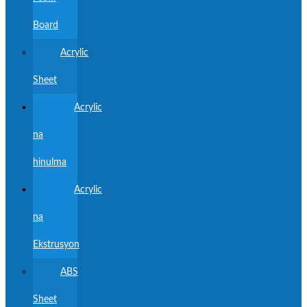
Board
Acrylic
Sheet
Acrylic
na
hinulma
Acrylic
na
Ekstrusyon
ABS
Sheet