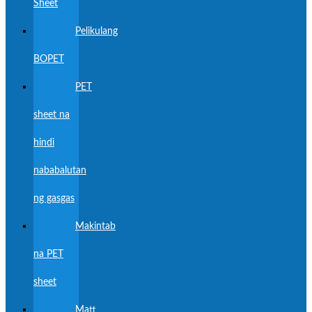
Sheet
Pelikulang
BOPET
PET
sheet na
hindi
nababalutan
ng gasgas
Makintab
na PET
sheet
Matt