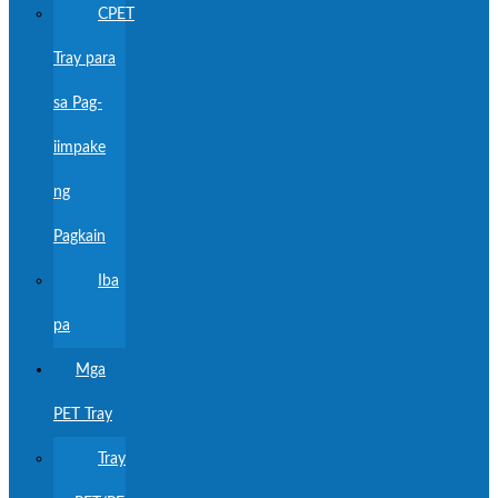
CPET
Tray para
sa Pag-
iimpake
ng
Pagkain
Iba
pa
Mga
PET Tray
Tray