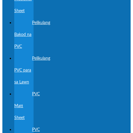
Sheet
Pelikulang
Bakod na
PVC
Pelikulang
PVC para
sa Lawn
PVC
Matt
Sheet
PVC