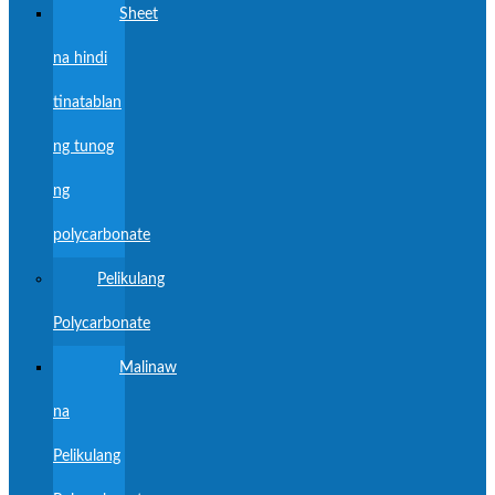
Sheet
na hindi
tinatablan
ng tunog
ng
polycarbonate
Pelikulang
Polycarbonate
Malinaw
na
Pelikulang