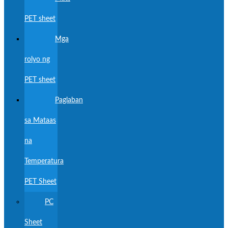
PET sheet
Mga
rolyo ng
PET sheet
Paglaban
sa Mataas
na
Temperatura
PET Sheet
PC
Sheet