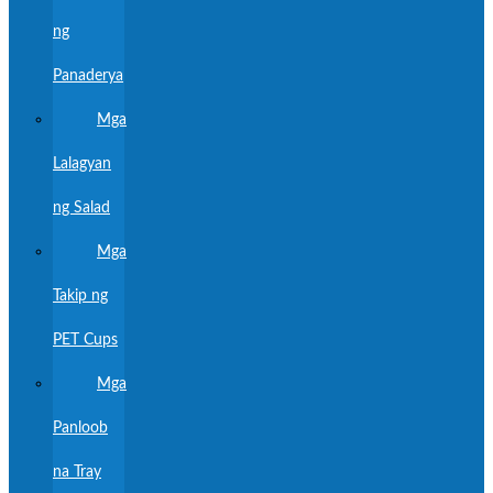
ng
Panaderya
Mga
Lalagyan
ng Salad
Mga
Takip ng
PET Cups
Mga
Panloob
na Tray