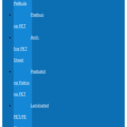
Pelikula
Pagbuo
ng PET
Anti-
fog PET
Sheet
Pagbalot
ng Paltos
na PET
Laminated
PET/PE