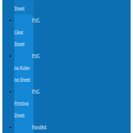
Sheet
PVC
Clear
Sheet
PVC
na Kulay
ng Sheet
PVC
Printing
Sheet
Pandikit