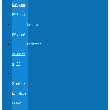
Kulay na
PP Sheet
Textured
PP Sheet
Antistatic
na sheet
ng PP
PP
Sheet na
Lumalaban
sa Init