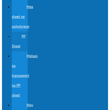
Mga
sheet ng
polystyrene
PP
Sheet
Mataas
na
transparent
na PP
sheet
May