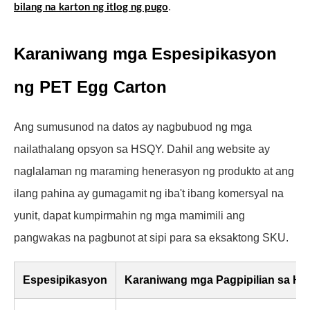
.
bilang na karton ng itlog ng pugo
Karaniwang mga Espesipikasyon
ng PET Egg Carton
Ang sumusunod na datos ay nagbubuod ng mga
nailathalang opsyon sa HSQY. Dahil ang website ay
naglalaman ng maraming henerasyon ng produkto at ang
ilang pahina ay gumagamit ng iba't ibang komersyal na
yunit, dapat kumpirmahin ng mga mamimili ang
pangwakas na pagbunot at sipi para sa eksaktong SKU.
Espesipikasyon
Karaniwang mga Pagpipilian sa H