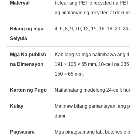
Materyal
I-clear ang PET o recycled na PET p
ng nilalaman ng recycled at dokumen
Bilang ng mga
4, 6, 8, 9, 10, 12, 15, 16, 18, 20, 24
Selyula
Mga Na-publish
Kabilang sa mga halimbawa ang 4-cell
na Dimensyon
191 × 105 × 65 mm, 10-cell na 235 × 
150 × 65 mm.
Karton ng Pugo
Nailathalang modelong 24-cell: humi
Kulay
Malinaw bilang pamantayan; ang pasad
dami
Pagsasara
Mga pinagsamang tab, butones o pag