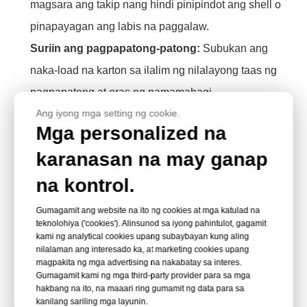
magsara ang takip nang hindi pinipindot ang shell o
pinapayagan ang labis na paggalaw.
Suriin ang pagpapatong-patong:
Subukan ang
naka-load na karton sa ilalim ng nilalayong taas ng
pagpapatong at oras ng pamamahagi.
Ang iyong mga setting ng cookie.
Magsagawa ng mga pagsubok sa transportasyon:
Mga personalized na
Gamitin ang totoong panlabas na karton, disenyo ng
karanasan na may ganap
pallet, kondisyon ng kalsada at cold-chain cycle.
Aprubahan ang mga sample ng produksyon:
I-
na kontrol.
freeze ang drawing, PET grade, bigat ng materyal,
Gumagamit ang website na ito ng cookies at mga katulad na
pagsasara at detalye ng pag-iimpake.
teknolohiya ('cookies'). Alinsunod sa iyong pahintulot, gagamit
kami ng analytical cookies upang subaybayan kung aling
nilalaman ang interesado ka, at marketing cookies upang
magpakita ng mga advertising na nakabatay sa interes.
Laki ng Itlog at Heometriya ng
Gumagamit kami ng mga third-party provider para sa mga
hakbang na ito, na maaari ring gumamit ng data para sa
Selula
kanilang sariling mga layunin.