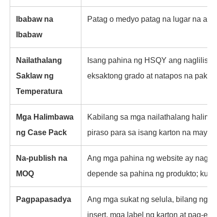
Ibabaw na
Patag o medyo patag na lugar na angk
Ibabaw
Nailathalang
Isang pahina ng HSQY ang naglilist
Saklaw ng
eksaktong grado at natapos na paket
Temperatura
Mga Halimbawa
Kabilang sa mga nailathalang halimba
ng Case Pack
piraso para sa isang karton na may 18
Na-publish na
Ang mga pahina ng website ay nagpapa
MOQ
depende sa pahina ng produkto; kump
Pagpapasadya
Ang mga sukat ng selula, bilang ng s
insert, mga label ng karton at pag-exp