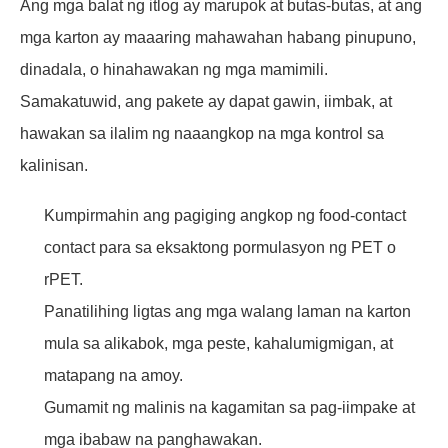
Ang mga balat ng itlog ay marupok at butas-butas, at ang
mga karton ay maaaring mahawahan habang pinupuno,
dinadala, o hinahawakan ng mga mamimili.
Samakatuwid, ang pakete ay dapat gawin, iimbak, at
hawakan sa ilalim ng naaangkop na mga kontrol sa
kalinisan.
Kumpirmahin ang pagiging angkop ng food-contact
contact para sa eksaktong pormulasyon ng PET o
rPET.
Panatilihing ligtas ang mga walang laman na karton
mula sa alikabok, mga peste, kahalumigmigan, at
matapang na amoy.
Gumamit ng malinis na kagamitan sa pag-iimpake at
mga ibabaw na panghawakan.