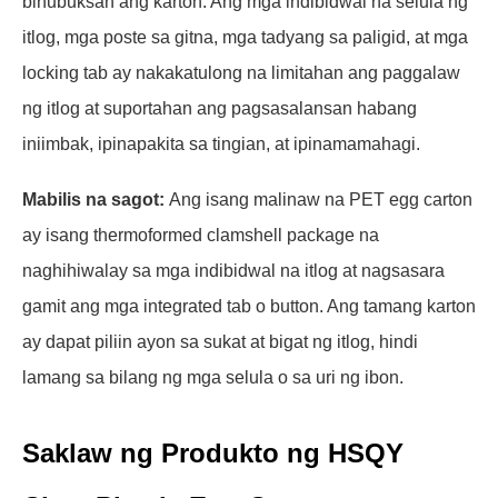
binubuksan ang karton. Ang mga indibidwal na selula ng
itlog, mga poste sa gitna, mga tadyang sa paligid, at mga
locking tab ay nakakatulong na limitahan ang paggalaw
ng itlog at suportahan ang pagsasalansan habang
iniimbak, ipinapakita sa tingian, at ipinamamahagi.
Mabilis na sagot:
Ang isang malinaw na PET egg carton
ay isang thermoformed clamshell package na
naghihiwalay sa mga indibidwal na itlog at nagsasara
gamit ang mga integrated tab o button. Ang tamang karton
ay dapat piliin ayon sa sukat at bigat ng itlog, hindi
lamang sa bilang ng mga selula o sa uri ng ibon.
Saklaw ng Produkto ng HSQY