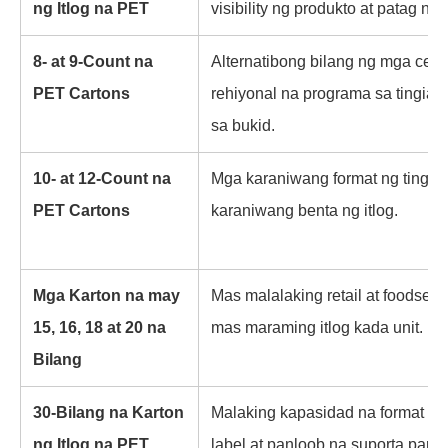
ng Itlog na PET
visibility ng produkto at patag na
8- at 9-Count na
Alternatibong bilang ng mga cell
PET Cartons
rehiyonal na programa sa tingian
sa bukid.
10- at 12-Count na
Mga karaniwang format ng tingia
PET Cartons
karaniwang benta ng itlog.
Mga Karton na may
Mas malalaking retail at foodser
15, 16, 18 at 20 na
mas maraming itlog kada unit.
Bilang
30-Bilang na Karton
Malaking kapasidad na format na 
ng Itlog na PET
label at panloob na suporta para s