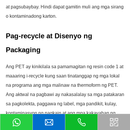
at pagsubaybay. Hindi dapat gamitin muli ang mga sirang
o kontaminadong karton.
Pag-recycle at Disenyo ng
Packaging
Ang PET ay kinikilala sa pamamagitan ng resin code 1 at
maaaring i-recycle kung saan tinatanggap ng mga lokal
na programa ang mga malinaw na thermoform ng PET.
Ang aktwal na pagbawi ay nakasalalay sa mga patakaran
sa pagkolekta, paggawa ng label, mga pandikit, kulay,
kontaminasyon ng pagkain at ang mga kakayahan ng
mga lokal na pasilidad sa pag-uuri at pag-recycle.