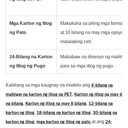
Mga Karton ng Itlog
Makukuha sa piling mga format na
ng Pato
at 10 bilang na may mga opsyon
malalaking cell.
24-Bilang na Karton
Mababaw na disenyo ng maliit na
ng Itlog ng Pugo
para sa mga itlog ng pugo.
Kabilang sa mga kaugnay na modelo ang
4-bilang na
,
malinaw na karton ng itlog na PET
Karton ng itlog na may 6
,
,
na bilang
Karton ng itlog na may 8 bilang
12-bilang na
,
,
karton ng itlog
18-bilang na karton ng itlog
30-bilang na
,
at ang
karton ng itlog
mga karton ng itlog ng pato
24-