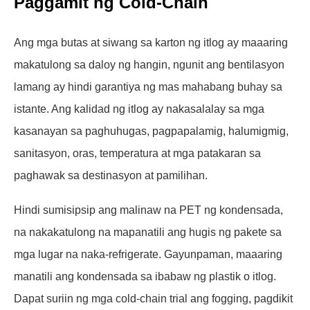
Paggamit ng Cold-Chain
Ang mga butas at siwang sa karton ng itlog ay maaaring
makatulong sa daloy ng hangin, ngunit ang bentilasyon
lamang ay hindi garantiya ng mas mahabang buhay sa
istante. Ang kalidad ng itlog ay nakasalalay sa mga
kasanayan sa paghuhugas, pagpapalamig, halumigmig,
sanitasyon, oras, temperatura at mga patakaran sa
paghawak sa destinasyon at pamilihan.
Hindi sumisipsip ang malinaw na PET ng kondensada,
na nakakatulong na mapanatili ang hugis ng pakete sa
mga lugar na naka-refrigerate. Gayunpaman, maaaring
manatili ang kondensada sa ibabaw ng plastik o itlog.
Dapat suriin ng mga cold-chain trial ang fogging, pagdikit