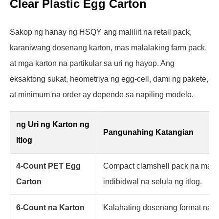
Clear Plastic Egg Carton
Sakop ng hanay ng HSQY ang maliliit na retail pack,
karaniwang dosenang karton, mas malalaking farm pack,
at mga karton na partikular sa uri ng hayop. Ang
eksaktong sukat, heometriya ng egg-cell, dami ng pakete,
at minimum na order ay depende sa napiling modelo.
ng Uri ng Karton ng
Pangunahing Katangian
Itlog
4-Count PET Egg
Compact clamshell pack na may 
Carton
indibidwal na selula ng itlog.
6-Count na Karton
Kalahating dosenang format na 