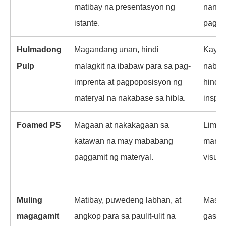
matibay na presentasyon ng
nanga
istante.
pagka
Hulmadong
Magandang unan, hindi
Kayan
Pulp
malagkit na ibabaw para sa pag-
nabab
imprenta at pagpoposisyon ng
hindi
materyal na nakabase sa hibla.
inspe
Foamed PS
Magaan at nakakagaan sa
Limita
katawan na may mababang
maram
paggamit ng materyal.
visua
Muling
Matibay, puwedeng labhan, at
Mas m
magagamit
angkop para sa paulit-ulit na
gastos