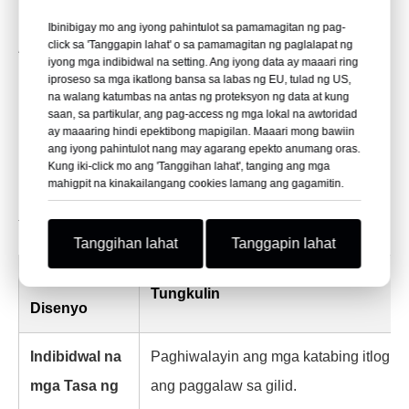
Ibinibigay mo ang iyong pahintulot sa pamamagitan ng pag-
click sa 'Tanggapin lahat' o sa pamamagitan ng paglalapat ng
Ang proteksiyon na pagganap ng isang karton ng itlog ay
iyong mga indibidwal na setting. Ang iyong data ay maaari ring
nakasalalay sa ugnayan sa pagitan ng itlog at ng selula.
iproseso sa mga ikatlong bansa sa labas ng EU, tulad ng US,
na walang katumbas na antas ng proteksyon ng data at kung
Kung ang selula ay masyadong maliit, ang balat ay
saan, sa partikular, ang pag-access ng mga lokal na awtoridad
ay maaaring hindi epektibong mapigilan. Maaari mong bawiin
maaaring dumampi sa takip o makaranas ng presyon sa
ang iyong pahintulot nang may agarang epekto anumang oras.
pinakamalapad na bahagi. Kung ang selula ay
Kung iki-click mo ang 'Tanggihan lahat', tanging ang mga
mahigpit na kinakailangang cookies lamang ang gagamitin.
masyadong malaki, ang itlog ay maaaring umikot at
tumama sa mga dingding habang hinahawakan.
Tanggihan lahat
Tanggapin lahat
Tampok ng
Tungkulin
Disenyo
Indibidwal na
Paghiwalayin ang mga katabing itlog at 
mga Tasa ng
ang paggalaw sa gilid.