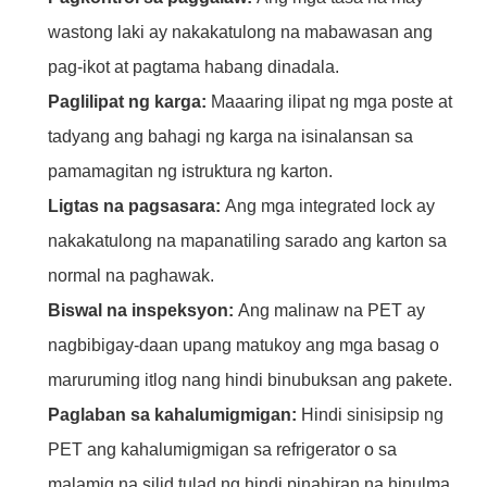
wastong laki ay nakakatulong na mabawasan ang
pag-ikot at pagtama habang dinadala.
Paglilipat ng karga:
Maaaring ilipat ng mga poste at
tadyang ang bahagi ng karga na isinalansan sa
pamamagitan ng istruktura ng karton.
Ligtas na pagsasara:
Ang mga integrated lock ay
nakakatulong na mapanatiling sarado ang karton sa
normal na paghawak.
Biswal na inspeksyon:
Ang malinaw na PET ay
nagbibigay-daan upang matukoy ang mga basag o
maruruming itlog nang hindi binubuksan ang pakete.
Paglaban sa kahalumigmigan:
Hindi sinisipsip ng
PET ang kahalumigmigan sa refrigerator o sa
malamig na silid tulad ng hindi pinahiran na hinulma