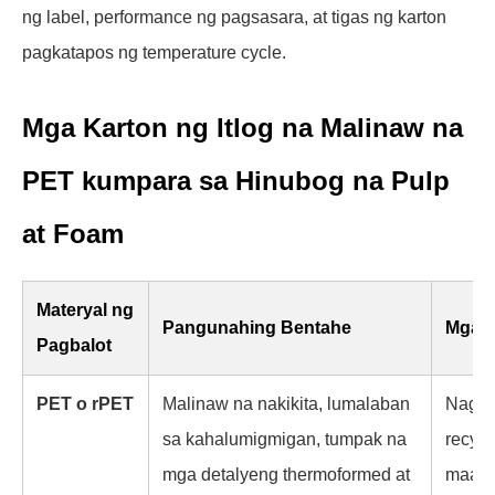
ng label, performance ng pagsasara, at tigas ng karton
pagkatapos ng temperature cycle.
Mga Karton ng Itlog na Malinaw na
PET kumpara sa Hinubog na Pulp
at Foam
Materyal ng
Pangunahing Bentahe
Mga L
Pagbalot
PET o rPET
Malinaw na nakikita, lumalaban
Nag-i
sa kahalumigmigan, tumpak na
recycl
mga detalyeng thermoformed at
maaar