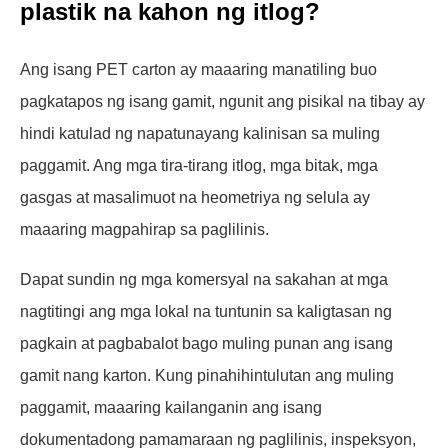
plastik na kahon ng itlog?
Ang isang PET carton ay maaaring manatiling buo
pagkatapos ng isang gamit, ngunit ang pisikal na tibay ay
hindi katulad ng napatunayang kalinisan sa muling
paggamit. Ang mga tira-tirang itlog, mga bitak, mga
gasgas at masalimuot na heometriya ng selula ay
maaaring magpahirap sa paglilinis.
Dapat sundin ng mga komersyal na sakahan at mga
nagtitingi ang mga lokal na tuntunin sa kaligtasan ng
pagkain at pagbabalot bago muling punan ang isang
gamit nang karton. Kung pinahihintulutan ang muling
paggamit, maaaring kailanganin ang isang
dokumentadong pamamaraan ng paglilinis, inspeksyon,