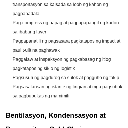
transportasyon sa kalsada sa loob ng kahon ng
pagpapadala
Pag-compress ng papag at pagpapapangit ng karton
sa ibabang layer
Pagpapanatili ng pagsasara pagkatapos ng impact at
paulit-ulit na paghawak
Paggalaw at inspeksyon ng pagkabasag ng itlog
pagkatapos ng siklo ng logistik
Pagsusuri ng pagdurog sa sulok at pagguho ng takip
Pagsasalansan ng istante ng tingian at mga pagsubok
sa pagbubukas ng mamimili
Bentilasyon, Kondensasyon at