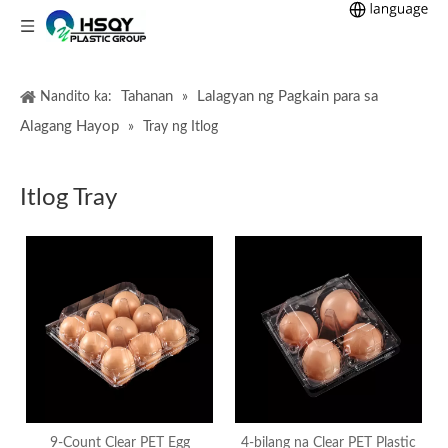
Tahanan
Lalagyan ng Pagkain para sa
Nandito ka:
»
Alagang Hayop
»
Tray ng Itlog
Itlog Tray
9-Count Clear PET Egg
4-bilang na Clear PET Plastic