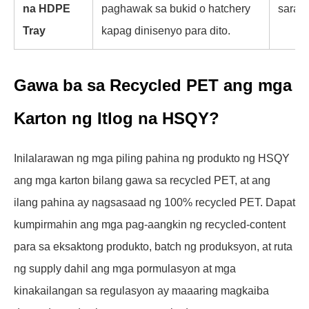
na HDPE
paghawak sa bukid o hatchery
sarado
Tray
kapag dinisenyo para dito.
Gawa ba sa Recycled PET ang mga
Karton ng Itlog na HSQY?
Inilalarawan ng mga piling pahina ng produkto ng HSQY
ang mga karton bilang gawa sa recycled PET, at ang
ilang pahina ay nagsasaad ng 100% recycled PET. Dapat
kumpirmahin ang mga pag-aangkin ng recycled-content
para sa eksaktong produkto, batch ng produksyon, at ruta
ng supply dahil ang mga pormulasyon at mga
kinakailangan sa regulasyon ay maaaring magkaiba