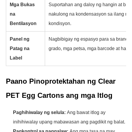
Mga Bukas
Suportahan ang daloy ng hangin at ba
na
nakulong na kondensasyon sa ilang m
Bentilasyon
kondisyon.
Panel ng
Nagbibigay ng espasyo para sa brandi
Patag na
grado, mga petsa, mga barcode at handli
Label
Paano Pinoprotektahan ng Clear
PET Egg Cartons ang mga Itlog
Paghihiwalay ng selula:
Ang bawat itlog ay
inihihiwalay upang mabawasan ang pagdikit ng balat.
Pagkontrol sa paggalaw:
Ang mga tasa na may