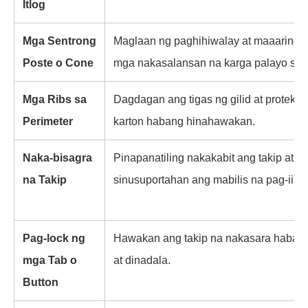
Itlog
Mga Sentrong
Maglaan ng paghihiwalay at maaaring il
Poste o Cone
mga nakasalansan na karga palayo sa m
Mga Ribs sa
Dagdagan ang tigas ng gilid at protekt
Perimeter
karton habang hinahawakan.
Naka-bisagra
Pinapanatiling nakakabit ang takip at
na Takip
sinusuportahan ang mabilis na pag-iim
Pag-lock ng
Hawakan ang takip na nakasara habang
mga Tab o
at dinadala.
Button