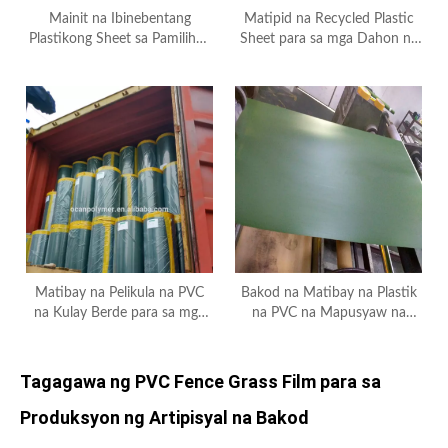
Mainit na Ibinebentang
Matipid na Recycled Plastic
Plastikong Sheet sa Pamilihan
Sheet para sa mga Dahon ng
ng Turkey para sa Berdeng
Christmas Tree at Berdeng
Artipisyal na Damo na Turf
Damo
Lawn Carpets
Matibay na Pelikula na PVC
Bakod na Matibay na Plastik
na Kulay Berde para sa mga
na PVC na Mapusyaw na
Dahon ng Puno ng Pasko
Berde/Pelikula para sa
Artipisyal na Damo
Tagagawa ng PVC Fence Grass Film para sa
Produksyon ng Artipisyal na Bakod