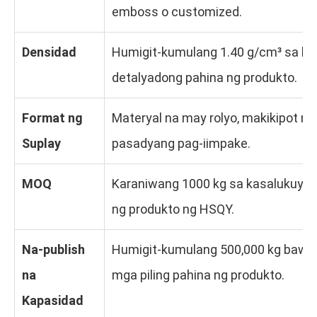
emboss o customized.
Densidad
Humigit-kumulang 1.40 g/cm³ sa k
detalyadong pahina ng produkto.
Format ng
Materyal na may rolyo, makikipot na 
Suplay
pasadyang pag-iimpake.
MOQ
Karaniwang 1000 kg sa kasalukuya
ng produkto ng HSQY.
Na-publish
Humigit-kumulang 500,000 kg bawa
na
mga piling pahina ng produkto.
Kapasidad