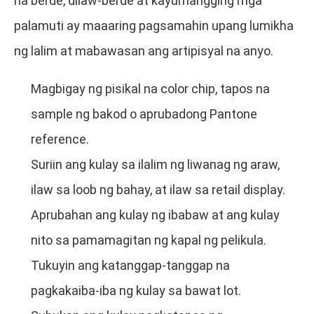
na berde, dilaw-berde at kayumangging mga
palamuti ay maaaring pagsamahin upang lumikha
ng lalim at mabawasan ang artipisyal na anyo.
Magbigay ng pisikal na color chip, tapos na
sample ng bakod o aprubadong Pantone
reference.
Suriin ang kulay sa ilalim ng liwanag ng araw,
ilaw sa loob ng bahay, at ilaw sa retail display.
Aprubahan ang kulay ng ibabaw at ang kulay
nito sa pamamagitan ng kapal ng pelikula.
Tukuyin ang katanggap-tanggap na
pagkakaiba-iba ng kulay sa bawat lot.