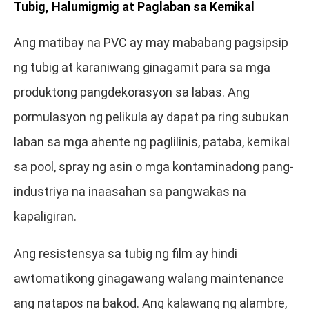
Tubig, Halumigmig at Paglaban sa Kemikal
Ang matibay na PVC ay may mababang pagsipsip
ng tubig at karaniwang ginagamit para sa mga
produktong pangdekorasyon sa labas. Ang
pormulasyon ng pelikula ay dapat pa ring subukan
laban sa mga ahente ng paglilinis, pataba, kemikal
sa pool, spray ng asin o mga kontaminadong pang-
industriya na inaasahan sa pangwakas na
kapaligiran.
Ang resistensya sa tubig ng film ay hindi
awtomatikong ginagawang walang maintenance
ang natapos na bakod. Ang kalawang ng alambre,