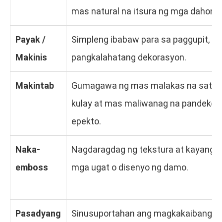
mas natural na itsura ng mga dahon.
Payak /
Simpleng ibabaw para sa paggupit, pagp
Makinis
pangkalahatang dekorasyon.
Makintab
Gumagawa ng mas malakas na satura
kulay at mas maliwanag na pandekor
epekto.
Naka-
Nagdaragdag ng tekstura at kayang g
emboss
mga ugat o disenyo ng damo.
Pasadyang
Sinusuportahan ang magkakaibang di