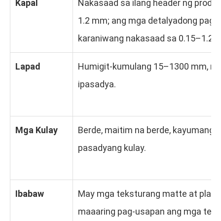
Kapal
Nakasaad sa ilang header ng produk
1.2 mm; ang mga detalyadong pagla
karaniwang nakasaad sa 0.15–1.2 
Lapad
Humigit-kumulang 15–1300 mm, ma
ipasadya.
Mga Kulay
Berde, maitim na berde, kayumangg
pasadyang kulay.
Ibabaw
May mga teksturang matte at plain n
maaaring pag-usapan ang mga teks