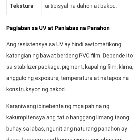
Tekstura
artipisyal na dahon at bakod.
Paglaban sa UV at Panlabas na Panahon
Ang resistensya sa UV ay hindi awtomatikong
katangian ng bawat berdeng PVC film. Depende ito
sa stabilizer package, pigment, kapal ng film, klima,
anggulo ng exposure, temperatura at natapos na
konstruksyon ng bakod.
Karaniwang ibinebenta ng mga pahina ng
kakumpitensya ang tatlo hanggang limang taong
buhay sa labas, ngunit ang naturang panahon ay
dapat lamang isaad kapag sinusuportahan ng