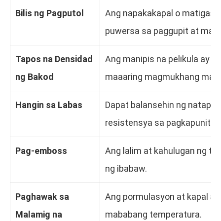
Bilis ng Pagputol
Ang napakakapal o matigas 
puwersa sa paggupit at maaa
Tapos na Densidad
Ang manipis na pelikula ay 
ng Bakod
maaaring magmukhang mas m
Hangin sa Labas
Dapat balansehin ng natapos
resistensya sa pagkapunit at
Pag-emboss
Ang lalim at kahulugan ng t
ng ibabaw.
Paghawak sa
Ang pormulasyon at kapal a
Malamig na
mababang temperatura.