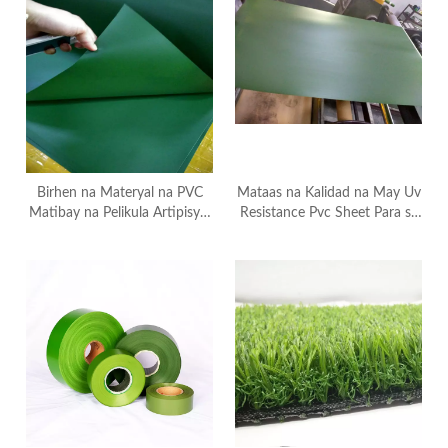
Birhen na Materyal na PVC
Mataas na Kalidad na May Uv
Matibay na Pelikula Artipisyal
Resistance Pvc Sheet Para sa
na Damo ng Bakod
Bakod ng Artipisyal na Damo