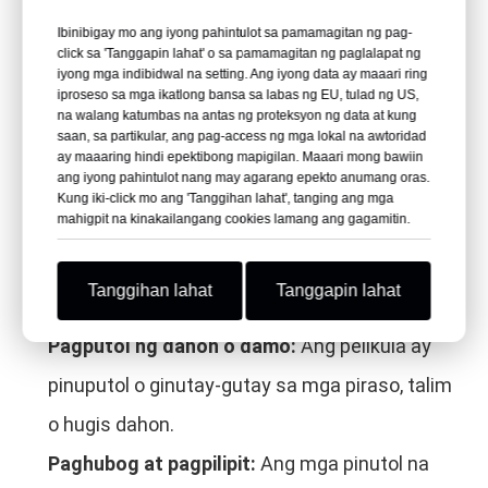
Paghiwa gamit ang roll:
Ang mga master roll ay
Ibinibigay mo ang iyong pahintulot sa pamamagitan ng pag-
click sa 'Tanggapin lahat' o sa pamamagitan ng paglalapat ng
hinihiwa sa mga lapad na tumutugma sa
iyong mga indibidwal na setting. Ang iyong data ay maaari ring
iproseso sa mga ikatlong bansa sa labas ng EU, tulad ng US,
kagamitan sa paggupit ng dahon o paggawa ng
na walang katumbas na antas ng proteksyon ng data at kung
saan, sa partikular, ang pag-access ng mga lokal na awtoridad
bakod.
ay maaaring hindi epektibong mapigilan. Maaari mong bawiin
ang iyong pahintulot nang may agarang epekto anumang oras.
Pag-emboss o pag-texture:
Ang isang matte o
Kung iki-click mo ang 'Tanggihan lahat', tanging ang mga
mahigpit na kinakailangang cookies lamang ang gagamitin.
embossed na ibabaw ay maaaring makabawas
sa mala-plastik na silaw at lumikha ng mas
Tanggihan lahat
Tanggapin lahat
natural na anyo.
Pagputol ng dahon o damo:
Ang pelikula ay
pinuputol o ginutay-gutay sa mga piraso, talim
o hugis dahon.
Paghubog at pagpilipit:
Ang mga pinutol na