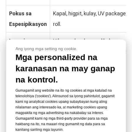
Pokus sa
Kapal, higpit, kulay, UV package, 
Espesipikasyon
roll.
Layunin ng
Hilaw na berdeng pelikula para sa
Ang iyong mga setting ng cookie.
Kategorya ng
damo at produksyon ng mga pan
Mga personalized na
HSQY
karanasan na may ganap
na kontrol.
Paano Pinoproseso ang Artipisyal na Damo na
Gumagamit ang website na ito ng cookies at mga katulad na
Bakod na Pelikula
teknolohiya ('cookies'). Alinsunod sa iyong pahintulot, gagamit
kami ng analytical cookies upang subaybayan kung aling
nilalaman ang interesado ka, at marketing cookies upang
Pagpili ng kulay at grado:
Pumipili ang
magpakita ng mga advertising na nakabatay sa interes.
tagagawa ng mga berdeng lilim, grado ng PVC,
Gumagamit kami ng mga third-party provider para sa mga
hakbang na ito, na maaari ring gumamit ng data para sa
pakete ng UV, tibay at ibabaw.
kanilang sariling mga layunin.