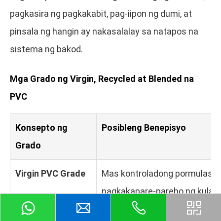
pagkasira ng pagkakabit, pag-iipon ng dumi, at
pinsala ng hangin ay nakasalalay sa natapos na
sistema ng bakod.
Mga Grado ng Virgin, Recycled at Blended na
PVC
Konsepto ng
Posibleng Benepisyo
Grado
Virgin PVC Grade
Mas kontroladong pormulasyo
pagkakapare-pareho ng kulay
masubaybayan.