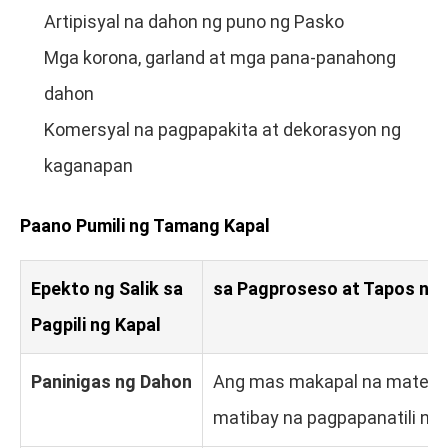
Artipisyal na dahon ng puno ng Pasko
Mga korona, garland at mga pana-panahong
dahon
Komersyal na pagpapakita at dekorasyon ng
kaganapan
Paano Pumili ng Tamang Kapal
Epekto ng Salik sa
sa Pagproseso at Tapos na
Pagpili ng Kapal
Paninigas ng Dahon
Ang mas makapal na materya
matibay na pagpapanatili ng 