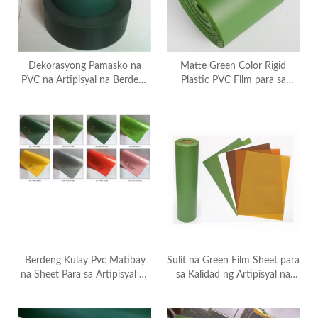
Dekorasyong Pamasko na
Matte Green Color Rigid
PVC na Artipisyal na Berdeng
Plastic PVC Film para sa
Karpet na Pelikula para sa
Paggawa ng Christmas Tree
Pasko
Berdeng Kulay Pvc Matibay
Sulit na Green Film Sheet para
na Sheet Para sa Artipisyal na
sa Kalidad ng Artipisyal na
Bakod
Turf ng FIFA