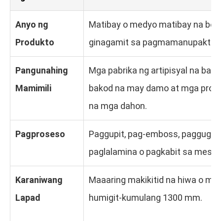
Anyo ng
Matibay o medyo matibay na berde
Produkto
ginagamit sa pagmamanupaktura
Pangunahing
Mga pabrika ng artipisyal na ba
Mamimili
bakod na may damo at mga prod
na mga dahon.
Pagproseso
Paggupit, pag-emboss, paggugupit,
paglalamina o pagkabit sa mesh.
Karaniwang
Maaaring makikitid na hiwa o mg
Lapad
humigit-kumulang 1300 mm.