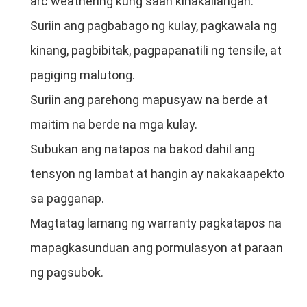
arc weathering kung saan kinakailangan.
Suriin ang pagbabago ng kulay, pagkawala ng
kinang, pagbibitak, pagpapanatili ng tensile, at
pagiging malutong.
Suriin ang parehong mapusyaw na berde at
maitim na berde na mga kulay.
Subukan ang natapos na bakod dahil ang
tensyon ng lambat at hangin ay nakakaapekto
sa pagganap.
Magtatag lamang ng warranty pagkatapos na
mapagkasunduan ang pormulasyon at paraan
ng pagsubok.