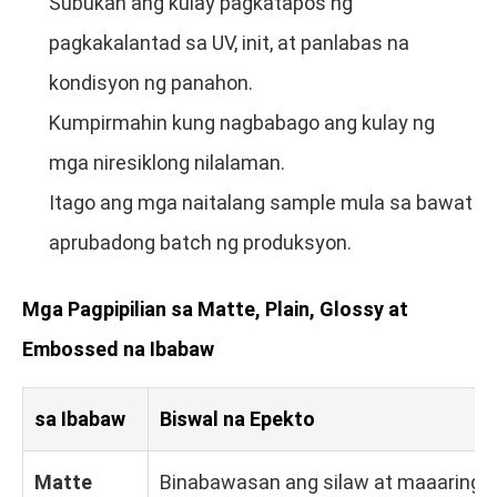
Subukan ang kulay pagkatapos ng
pagkakalantad sa UV, init, at panlabas na
kondisyon ng panahon.
Kumpirmahin kung nagbabago ang kulay ng
mga niresiklong nilalaman.
Itago ang mga naitalang sample mula sa bawat
aprubadong batch ng produksyon.
Mga Pagpipilian sa Matte, Plain, Glossy at
Embossed na Ibabaw
sa Ibabaw
Biswal na Epekto
Matte
Binabawasan ang silaw at maaaring l