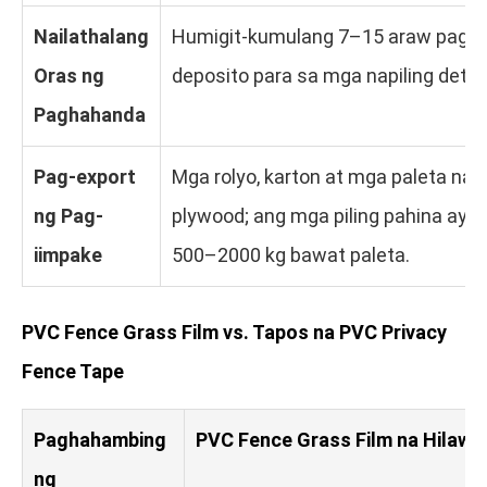
Nailathalang
Humigit-kumulang 7–15 araw pagk
Oras ng
deposito para sa mga napiling detal
Paghahanda
Pag-export
Mga rolyo, karton at mga paleta na
ng Pag-
plywood; ang mga piling pahina ay 
iimpake
500–2000 kg bawat paleta.
PVC Fence Grass Film vs. Tapos na PVC Privacy
Fence Tape
Paghahambing
PVC Fence Grass Film na Hilaw 
ng