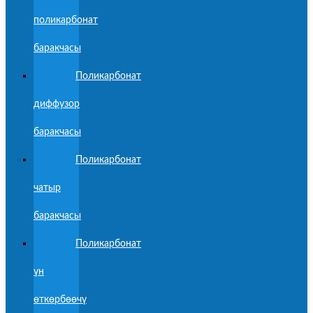
поликарбонат
баракчасы
Поликарбонат
диффузор
баракчасы
Поликарбонат
чатыр
баракчасы
Поликарбонат
үн
өткөрбөөчү