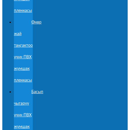
пленкасы
Өнөр
жай
таңгактоо
үчүн ПВХ
жумшак
пленкасы
Басып
чыгаруу
үчүн ПВХ
жумшак