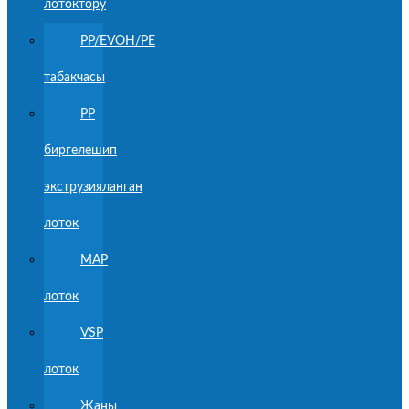
лотоктору
PP/EVOH/PE
табакчасы
PP
биргелешип
экструзияланган
лоток
MAP
лоток
VSP
лоток
Жаңы