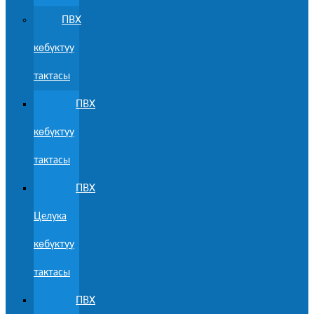
ПВХ
көбүктүү
тактасы
ПВХ
көбүктүү
тактасы
ПВХ
Целука
көбүктүү
тактасы
ПВХ