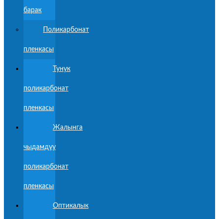
барак
Поликарбонат
пленкасы
Тунук
поликарбонат
пленкасы
Жалынга
чыдамдуу
поликарбонат
пленкасы
Оптикалык