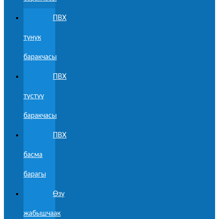
ПВХ
тунук
баракчасы
ПВХ
түстүү
баракчасы
ПВХ
басма
барагы
Өзү
жабышчаак