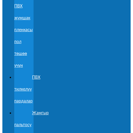
ПВХ
жумшак
пленкасы
пол
төшөө
үчүн
ПВХ
тилкелүү
пардалар
Жамгыр
пальтосу