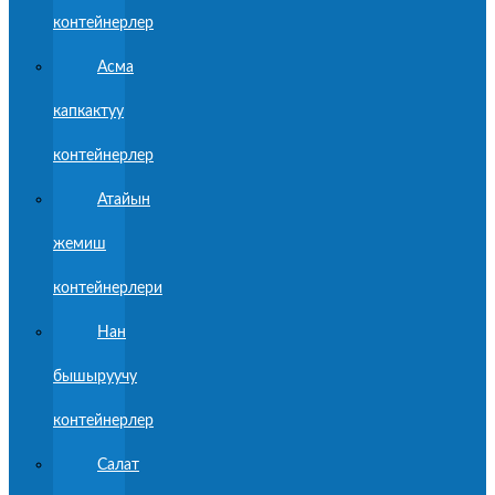
контейнерлер
Асма
капкактуу
контейнерлер
Атайын
жемиш
контейнерлери
Нан
бышыруучу
контейнерлер
Салат