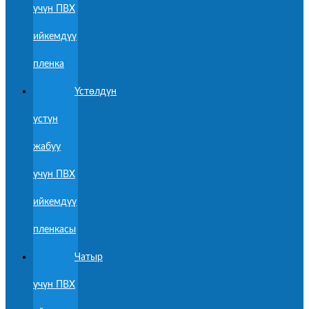
үчүн ПВХ
ийкемдүү
пленка
Үстөлдүн
үстүн
жабуу
үчүн ПВХ
ийкемдүү
пленкасы
Чатыр
үчүн ПВХ