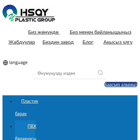
Биз жөнүндө
Биз менен байланышыңыз
Жабдуулар
Биздин завод
Блог
Акысыз үлгү
Баасын алыңыз
Пластик
барак
ПВХ
баракчасы