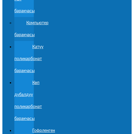
баракчасы
Компьютер
баракчасы
Катуу
поликарбонат
баракчасы
Көп
дубалдуу
поликарбонат
баракчасы
Гофрленген