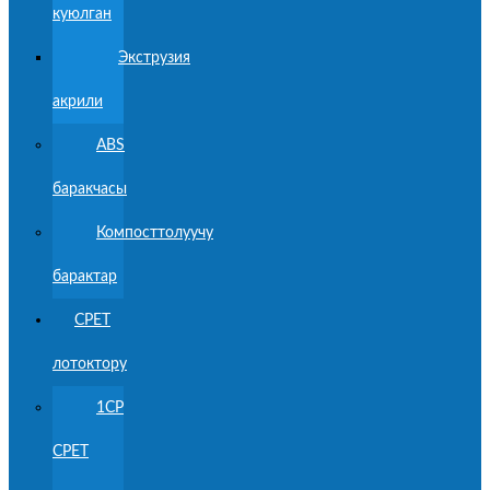
куюлган
Экструзия
акрили
ABS
баракчасы
Компосттолуучу
барактар
CPET
лотоктору
1CP
CPET