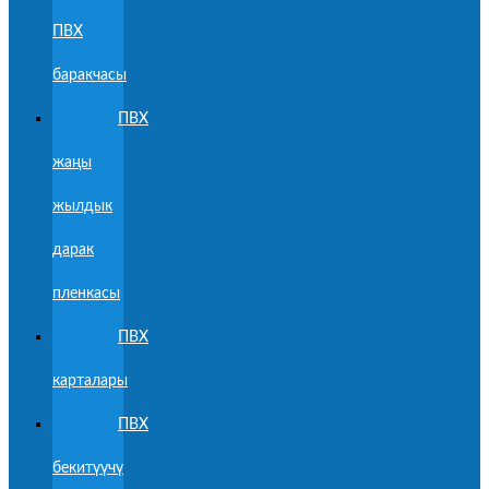
ПВХ
баракчасы
ПВХ
жаңы
жылдык
дарак
пленкасы
ПВХ
карталары
ПВХ
бекитүүчү