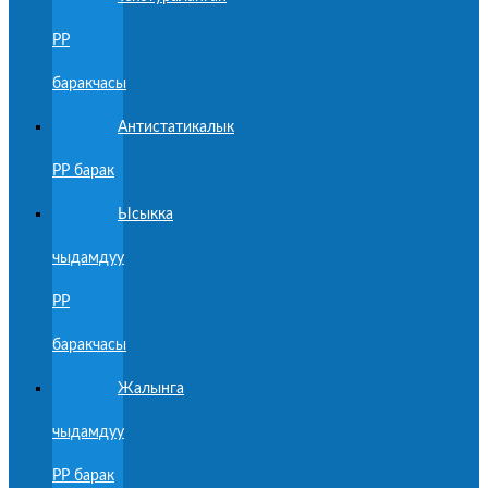
PP
баракчасы
Антистатикалык
PP барак
Ысыкка
чыдамдуу
PP
баракчасы
Жалынга
чыдамдуу
PP барак