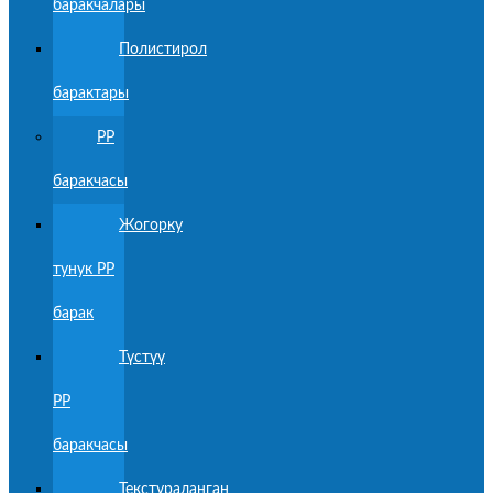
баракчалары
Полистирол
барактары
PP
баракчасы
Жогорку
тунук PP
барак
Түстүү
PP
баракчасы
Текстураланган