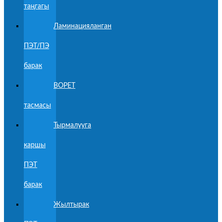
таңгагы
Ламинацияланган
ПЭТ/ПЭ
барак
BOPET
тасмасы
Тырмалууга
каршы
ПЭТ
барак
Жылтырак