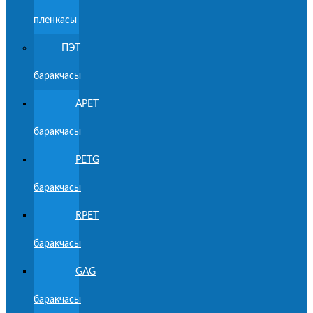
пленкасы
ПЭТ
баракчасы
APET
баракчасы
PETG
баракчасы
RPET
баракчасы
GAG
баракчасы