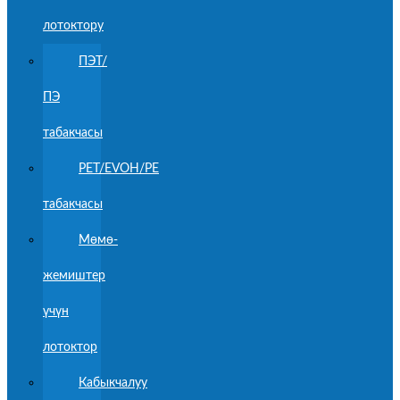
лотоктору
ПЭТ/
ПЭ
табакчасы
PET/EVOH/PE
табакчасы
Мөмө-
жемиштер
үчүн
лотоктор
Кабыкчалуу