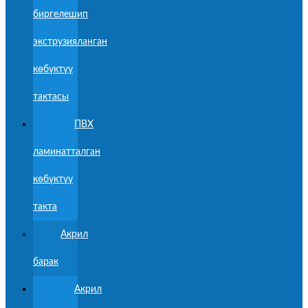
биргелешип
экструзияланган
көбүктүү
тактасы
ПВХ
ламинатталган
көбүктүү
такта
Акрил
барак
Акрил