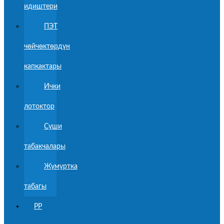
идиштери
ПЭТ
чөйчөктөрдүн
капкактары
Ички
лотоктор
Суши
табакчалары
Жумуртка
табагы
PP