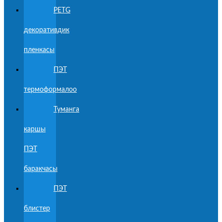
PETG
декоративдик
пленкасы
ПЭТ
термоформалоо
Туманга
каршы
ПЭТ
баракчасы
ПЭТ
блистер