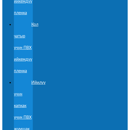
ийкемдүү
пленка
Кол
чатыр
үчүн ПВХ
ийкемдүү
пленка
Ийилүү
үчүн
капкак
үчүн ПВХ
жумшак