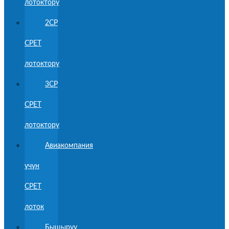
лотоктору
2CP
CPET
лотоктору
3CP
CPET
лотоктору
Авиакомпания
үчүн
CPET
лоток
Бышыруу