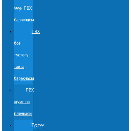
үчүн ПВХ
баракчасы
ПВХ
боз
түстөгү
такта
баракчасы
ПВХ
жумшак
пленкасы
Түстүү