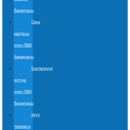
баракчасы
Оюн
картасы
үчүн ПВХ
баракчасы
Бүктөлүүчү
кутуча
үчүн ПВХ
баракчасы
Куту
терезеси