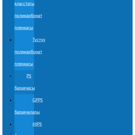
класстагы
поликарбонат
пленкасы
Түстүү
поликарбонат
пленкасы
PS
баракчасы
GPPS
баракчалары
HIPS