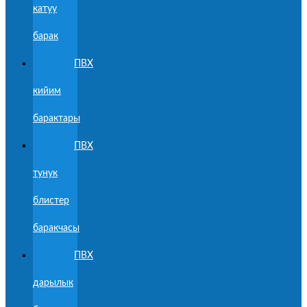
катуу
барак
ПВХ
кийим
барактары
ПВХ
тунук
блистер
баракчасы
ПВХ
дарылык