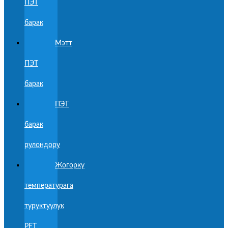
ПЭТ
барак
Мэтт
ПЭТ
барак
ПЭТ
барак
рулондору
Жогорку
температурага
туруктуулук
PET