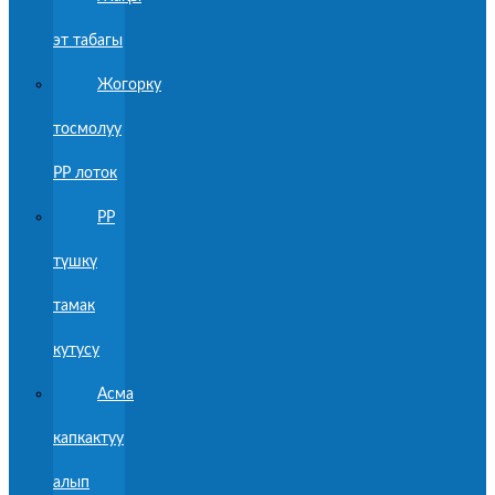
эт табагы
Жогорку
тосмолуу
PP лоток
PP
түшкү
тамак
кутусу
Асма
капкактуу
алып