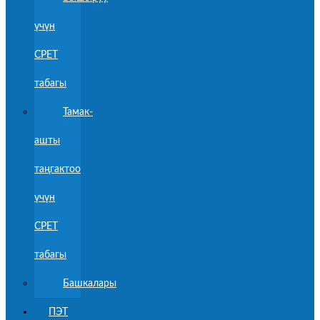
үчүн
CPET
табагы
Тамак-
ашты
таңгактоо
үчүн
CPET
табагы
Башкалары
ПЭТ