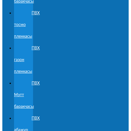
баракчасы
ПВХ
тосмо
пленкасы
ПВХ
газон
пленкасы
ПВХ
Мэтт
баракчасы
ПВХ
абажур