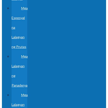
Mga
Espesyal
na
Lalagyan
ng Prutas
Mga
Lalagyan
ng
Panaderya
Mga
Lalagyan