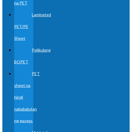
na PET
Laminated
PET/PE
Sheet
Pelikulang
BOPET
PET
sheet na
hindi
nababalutan
ng gasgas