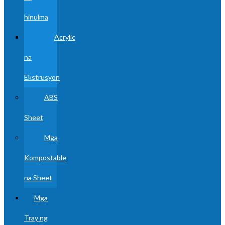
hinulma
Acrylic
na
Ekstrusyon
ABS
Sheet
Mga
Kompostable
na Sheet
Mga
Tray ng