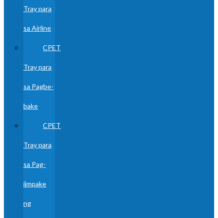
Tray para
sa Airline
CPET
Tray para
sa Pagbe-
bake
CPET
Tray para
sa Pag-
iimpake
ng