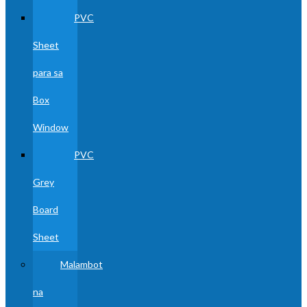
PVC
Sheet
para sa
Box
Window
PVC
Grey
Board
Sheet
Malambot
na