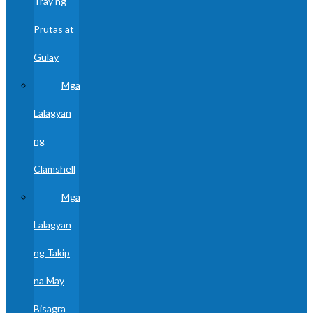
Tray ng
Prutas at
Gulay
Mga
Lalagyan
ng
Clamshell
Mga
Lalagyan
ng Takip
na May
Bisagra