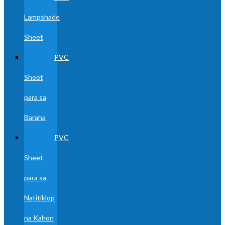
Lampshade
Sheet
PVC
Sheet
para sa
Baraha
PVC
Sheet
para sa
Natitiklop
na Kahon