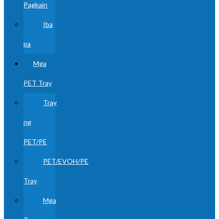
Pagkain
Iba
pa
Mga
PET Tray
Tray
ng
PET/PE
PET/EVOH/PE
Tray
Mga