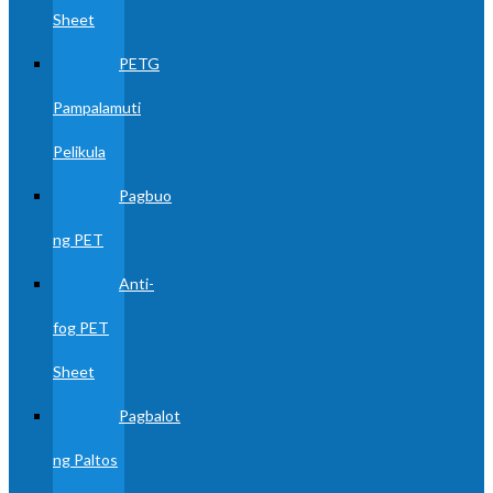
Sheet
PETG
Pampalamuti
Pelikula
Pagbuo
ng PET
Anti-
fog PET
Sheet
Pagbalot
ng Paltos