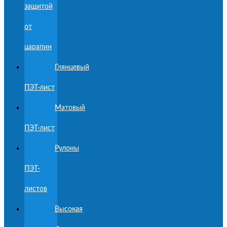
защитой
от
царапин
Глянцевый
ПЭТ-лист
Матовый
ПЭТ-лист
Рулоны
ПЭТ-
листов
Высокая