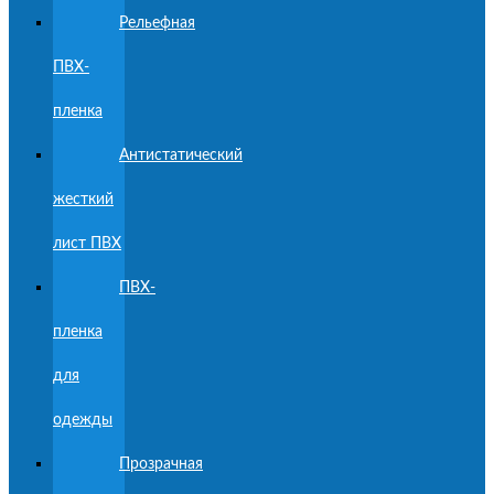
Рельефная
ПВХ-
пленка
Антистатический
жесткий
лист ПВХ
ПВХ-
пленка
для
одежды
Прозрачная