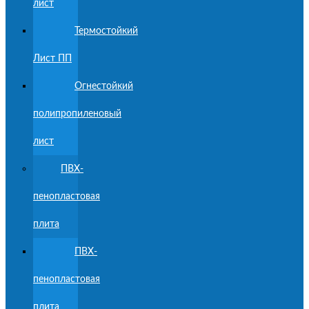
лист
Термостойкий
Лист ПП
Огнестойкий
полипропиленовый
лист
ПВХ-
пенопластовая
плита
ПВХ-
пенопластовая
плита