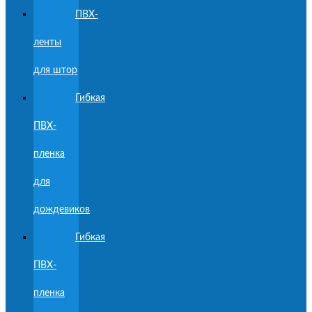
ПВХ-
ленты
для штор
Гибкая
ПВХ-
пленка
для
дождевиков
Гибкая
ПВХ-
пленка