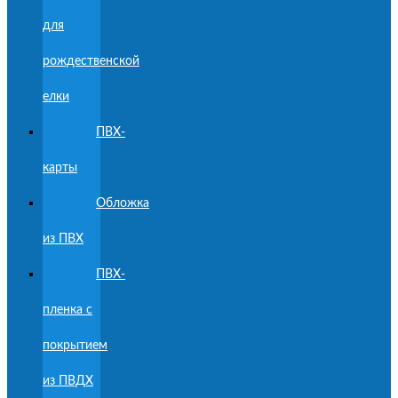
для
рождественской
елки
ПВХ-
карты
Обложка
из ПВХ
ПВХ-
пленка с
покрытием
из ПВДХ