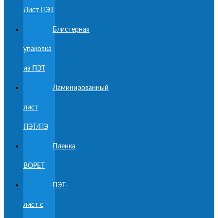
Лист ПЭТ
Блистерная
упаковка
из ПЭТ
Ламинированный
лист
ПЭТ/ПЭ
Пленка
BOPET
ПЭТ-
лист с