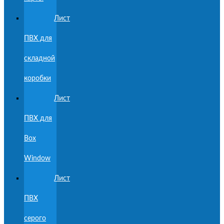
Лист
ПВХ для
складной
коробки
Лист
ПВХ для
Box
Window
Лист
ПВХ
серого