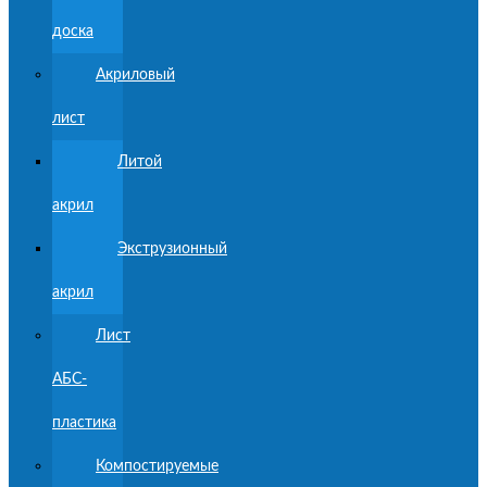
доска
Акриловый
лист
Литой
акрил
Экструзионный
акрил
Лист
АБС-
пластика
Компостируемые