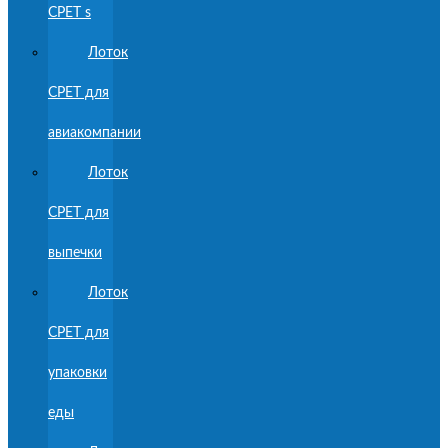
CPET s
Лоток
CPET для
авиакомпании
Лоток
CPET для
выпечки
Лоток
CPET для
упаковки
еды