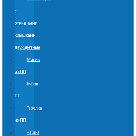
с
откидными
крышками,
двухцветные
Миски
из ПП
Кубок
ПП
Тарелка
из ПП
Чашка