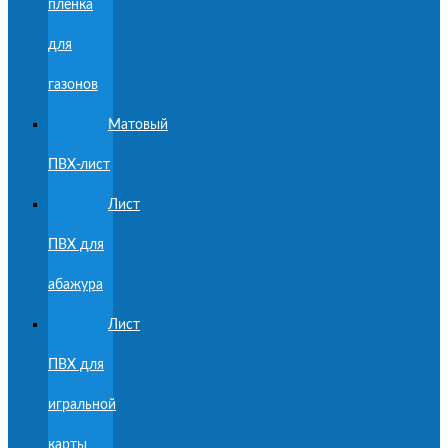
пленка
для
газонов
Матовый
ПВХ-лист
Лист
ПВХ для
абажура
Лист
ПВХ для
игральной
карты