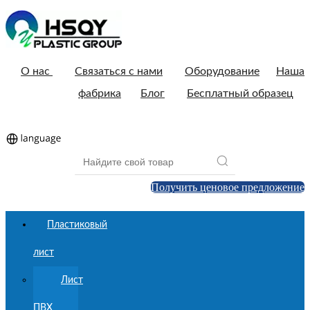
О нас
Связаться с нами
Оборудование
Наша
фабрика
Блог
Бесплатный образец
Получить ценовое предложение
Пластиковый
лист
Лист
ПВХ