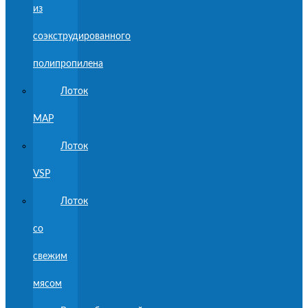
из
соэкструдированного
полипропилена
Лоток
MAP
Лоток
VSP
Лоток
со
свежим
мясом