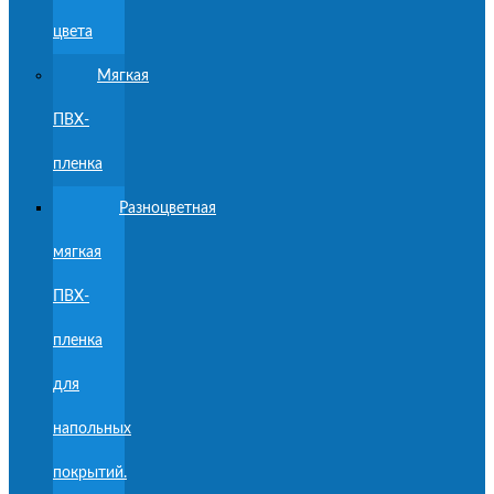
цвета
Мягкая
ПВХ-
пленка
Разноцветная
мягкая
ПВХ-
пленка
для
напольных
покрытий.