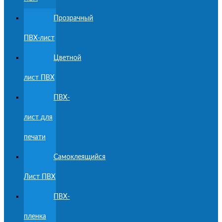
Прозрачный
ПВХ-лист
Цветной
лист ПВХ
ПВХ-
лист для
печати
Самоклеящийся
Лист ПВХ
ПВХ-
пленка