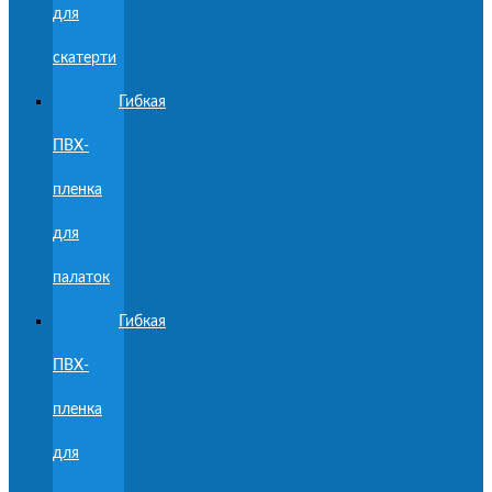
для
скатерти
Гибкая
ПВХ-
пленка
для
палаток
Гибкая
ПВХ-
пленка
для