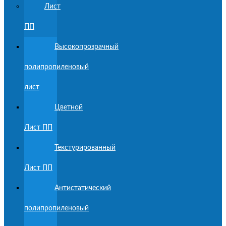
Лист
ПП
Высокопрозрачный
полипропиленовый
лист
Цветной
Лист ПП
Текстурированный
Лист ПП
Антистатический
полипропиленовый