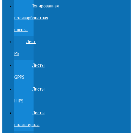
Тонированная
поликарбонатная
пленка
Лист
PS
Листы
GPPS
Листы
HIPS
Листы
полистирола