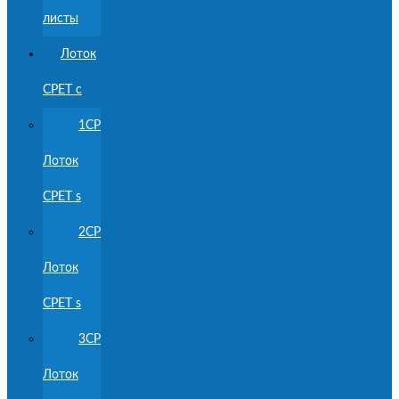
листы
Лоток
CPET с
1CP
Лоток
CPET s
2CP
Лоток
CPET s
3CP
Лоток