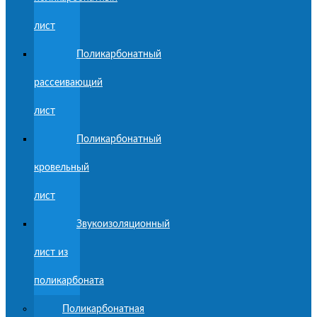
лист
Поликарбонатный
рассеивающий
лист
Поликарбонатный
кровельный
лист
Звукоизоляционный
лист из
поликарбоната
Поликарбонатная