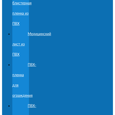
блистерная
пленка из
ПВХ
Медицинский
лист из
ПВХ
ПВХ-
пленка
для
ограждения
ПВХ-