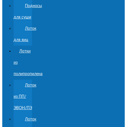
Подносы
для суши
Лоток
для яиц
Лотки
из
полипропилена
Лоток
из ПП/
ЭВОН/ПЭ
Лоток