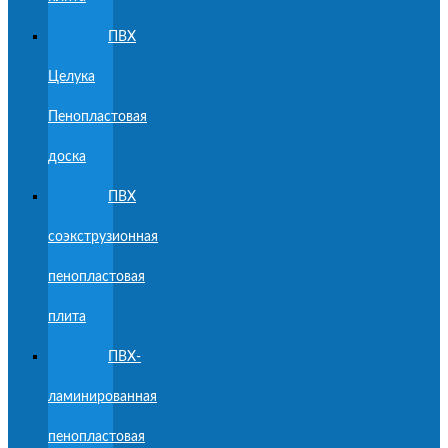
ПВХ
Целука
Пенопластовая
доска
ПВХ
соэкструзионная
пенопластовая
плита
ПВХ-
ламинированная
пенопластовая