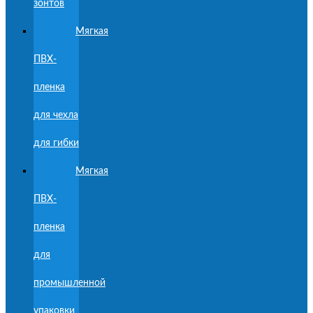
зонтов
Мягкая
ПВХ-
пленка
для чехла
для гибки
Мягкая
ПВХ-
пленка
для
промышленной
упаковки