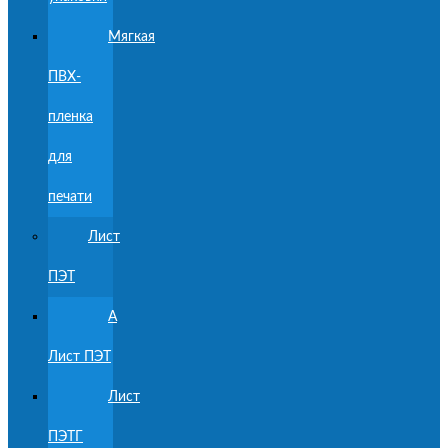
Мягкая
ПВХ-
пленка
для
печати
Лист
ПЭТ
A
Лист ПЭТ
Лист
ПЭТГ