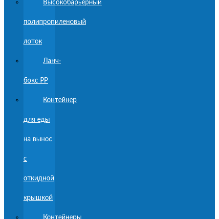
Высокобарьерный
полипропиленовый
лоток
Ланч-
бокс PP
Контейнер
для еды
на вынос
с
откидной
крышкой
Контейнеры