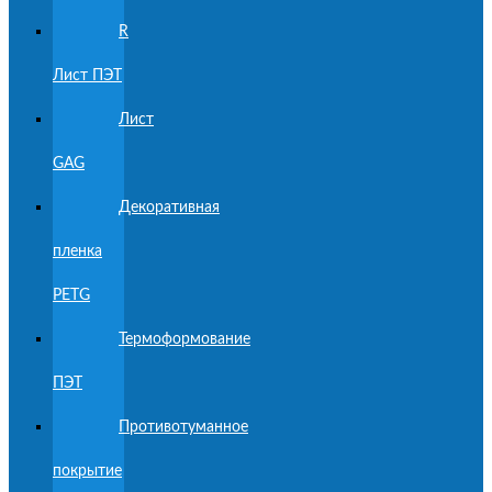
R
Лист ПЭТ
Лист
GAG
Декоративная
пленка
PETG
Термоформование
ПЭТ
Противотуманное
покрытие