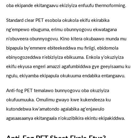
oba ekipande ekitangaavu ekiziyiza enfuufu thermoforming.
Standard clear PET esobola okukola ekifu ekirabika
ng’empewo ebuguma, erimu obunnyogovu ekwatagana
n’obuveera obunnyogovu. Kino kitera okubaawo munda mu
bipapula by’emmere ebiteekeddwa mu firiigi, ebidomola
ebinyogozeddwa n’ebiziyiza ebikuuma. Enkola y’okuziyiza
ekifu ekyusa engeri amazzi agafumbiddwa gye geeyisaamu ku
ngulu, ekiyamba ekipapula okukuuma endabika entangaavu.
Anti-fog PET temalawo bunnyogovu oba okuziyiza
okufuumuuka. Omulimu gwayo kwe kukendeeza ku
kutondebwa kw’amatondo agalabika ag’enjawulo
agasaasaanya ekitangaala n’okuzibikira ekintu ekipakiddwa.