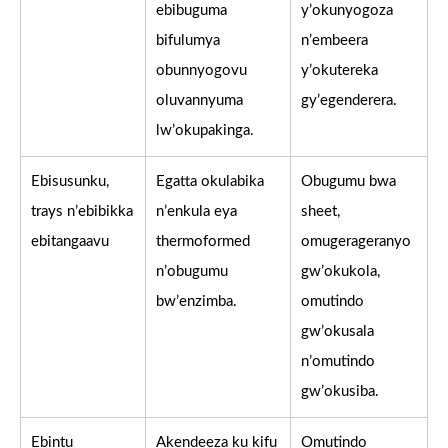
ebibuguma
y’okunyogoza
bifulumya
n’embeera
obunnyogovu
y’okutereka
oluvannyuma
gy’egenderera.
lw’okupakinga.
Ebisusunku,
Egatta okulabika
Obugumu bwa
trays n’ebibikka
n’enkula eya
sheet,
ebitangaavu
thermoformed
omugerageranyo
n’obugumu
gw’okukola,
bw’enzimba.
omutindo
gw’okusala
n’omutindo
gw’okusiba.
Ebintu
Akendeeza ku kifu
Omutindo