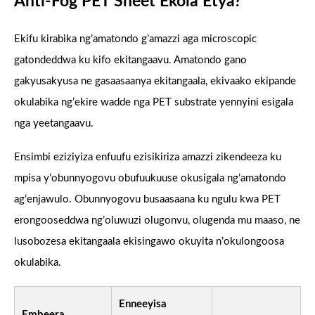
Anti-Fog PET Sheet Ekola Etya?
Ekifu kirabika ng’amatondo g’amazzi aga microscopic
gatondeddwa ku kifo ekitangaavu. Amatondo gano
gakyusakyusa ne gasaasaanya ekitangaala, ekivaako ekipande
okulabika ng’ekire wadde nga PET substrate yennyini esigala
nga yeetangaavu.
Ensimbi eziziyiza enfuufu ezisikiriza amazzi zikendeeza ku
mpisa y’obunnyogovu obufuukuuse okusigala ng’amatondo
ag’enjawulo. Obunnyogovu busaasaana ku ngulu kwa PET
erongooseddwa ng’oluwuzi olugonvu, olugenda mu maaso, ne
lusobozesa ekitangaala ekisingawo okuyita n’okulongoosa
okulabika.
Enneeyisa
Embeera