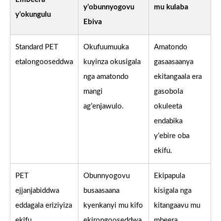
y’obunnyogovu
mu kulaba
y’okungulu
Ebiva
Standard PET
Okufuumuuka
Amatondo
etalongooseddwa
kuyinza okusigala
gasaasaanya
nga amatondo
ekitangaala era
mangi
gasobola
ag’enjawulo.
okuleeta
endabika
y’ebire oba
ekifu.
PET
Obunnyogovu
Ekipapula
ejjanjabiddwa
busaasaana
kisigala nga
eddagala eriziyiza
kyenkanyi mu kifo
kitangaavu mu
ekifu
ekirongooseddwa.
mbeera