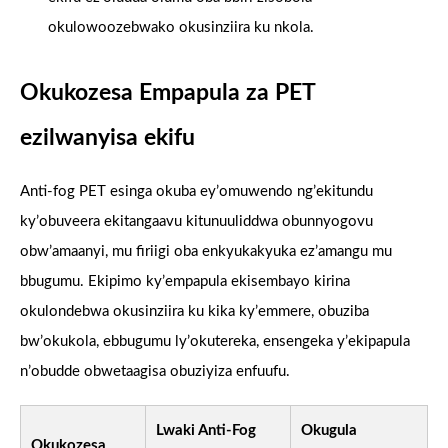
okulowoozebwako okusinziira ku nkola.
Okukozesa Empapula za PET
ezilwanyisa ekifu
Anti-fog PET esinga okuba ey’omuwendo ng’ekitundu
ky’obuveera ekitangaavu kitunuuliddwa obunnyogovu
obw’amaanyi, mu firiigi oba enkyukakyuka ez’amangu mu
bbugumu. Ekipimo ky’empapula ekisembayo kirina
okulondebwa okusinziira ku kika ky’emmere, obuziba
bw’okukola, ebbugumu ly’okutereka, ensengeka y’ekipapula
n’obudde obwetaagisa obuziyiza enfuufu.
Lwaki Anti-Fog
Okugula
Okukozesa