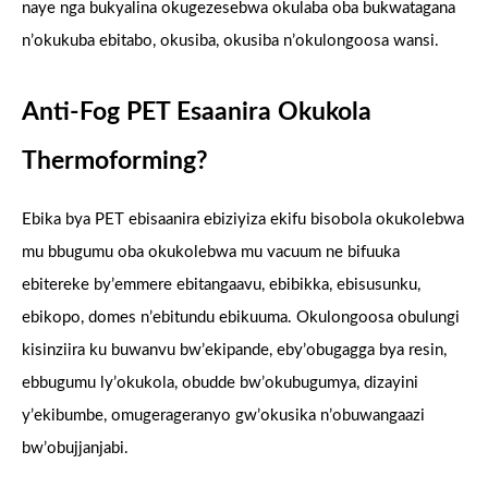
naye nga bukyalina okugezesebwa okulaba oba bukwatagana
n’okukuba ebitabo, okusiba, okusiba n’okulongoosa wansi.
Anti-Fog PET Esaanira Okukola
Thermoforming?
Ebika bya PET ebisaanira ebiziyiza ekifu bisobola okukolebwa
mu bbugumu oba okukolebwa mu vacuum ne bifuuka
ebitereke by’emmere ebitangaavu, ebibikka, ebisusunku,
ebikopo, domes n’ebitundu ebikuuma. Okulongoosa obulungi
kisinziira ku buwanvu bw’ekipande, eby’obugagga bya resin,
ebbugumu ly’okukola, obudde bw’okubugumya, dizayini
y’ekibumbe, omugerageranyo gw’okusika n’obuwangaazi
bw’obujjanjabi.