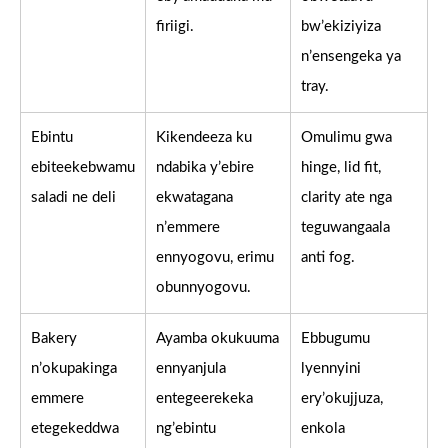
firiigi.
bw’ekiziyiza
n’ensengeka ya
tray.
Ebintu
Kikendeeza ku
Omulimu gwa
ebiteekebwamu
ndabika y’ebire
hinge, lid fit,
saladi ne deli
ekwatagana
clarity ate nga
n’emmere
teguwangaala
ennyogovu, erimu
anti fog.
obunnyogovu.
Bakery
Ayamba okukuuma
Ebbugumu
n’okupakinga
ennyanjula
lyennyini
emmere
entegeerekeka
ery’okujjuza,
etegekeddwa
ng’ebintu
enkola