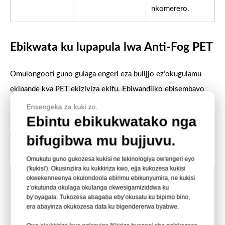
nkomerero.
Ebikwata ku lupapula lwa Anti-Fog PET
Omulongooti guno gulaga engeri eza bulijjo ez’okugulamu
ekipande kya PET ekiziyiza ekifu. Ebiwandiiko ebisembayo
birina okukakasibwa okuyita mu lupapula lw’eby’ekikugu,
Ensengeka za kuki zo.
Ebintu ebikukwatako nga
sampuli ekkiriziddwa n’okujuliza mu buwandiike kubanga
ebipimo ebiriwo n’enkola bisobola okwawukana okusinziira
bifugibwa mu bujjuvu.
ku ddaala ly’okufulumya.
Omukutu guno gukozesa kukisi ne tekinologiya ow'engeri eyo
('kukisi'). Okusinziira ku kukkiriza kwo, ejja kukozesa kukisi
okwekenneenya okulondoola ebirimu ebikunyumira, ne kukisi
Specification
Available oba Enkola eya bulijjo
z’okutunda okulaga okulanga okwesigamiziddwa ku
by’oyagala. Tukozesa abagaba eby’okusatu ku bipimo bino,
Ekikozesebwa
Clear PET oba APET substrate
era abayinza okukozesa data ku bigendererwa byabwe.