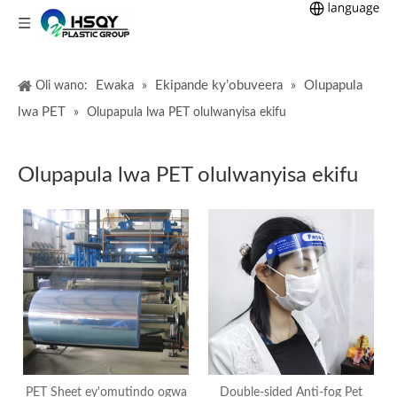
Ewaka
Ekipande ky’obuveera
Olupapula
Oli wano:
»
»
lwa PET
»
Olupapula lwa PET olulwanyisa ekifu
Olupapula lwa PET olulwanyisa ekifu
PET Sheet ey'omutindo ogwa
Double-sided Anti-fog Pet