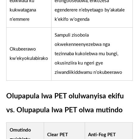
ebikwata ku
erongooseddwa, enkozesa
kukwatagana
egenderere n’ebyetaago by’akatale
n’emmere
k’ekifo w’ogenda
Sampuli zisobola
okwekenneenyezebwa nga
Okubeerawo
tezinnaba kukolebwa mu bungi,
kw’ekyokulabirako
okusinziira ku ngeri gye
ziwandiikiddwamu n’okubeerawo
Olupapula lwa PET olulwanyisa ekifu
vs. Olupapula lwa PET olwa mutindo
Omutindo
Clear PET
Anti-Fog PET