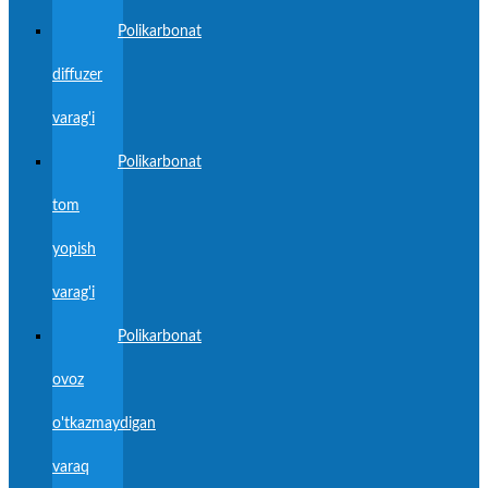
Polikarbonat
diffuzer
varag'i
Polikarbonat
tom
yopish
varag'i
Polikarbonat
ovoz
o'tkazmaydigan
varaq