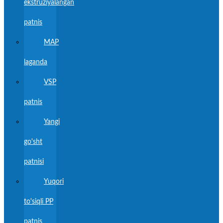
ekstruziyalangan
patnis
MAP
laganda
VSP
patnis
Yangi
go'sht
patnisi
Yuqori
to'siqli PP
patnis