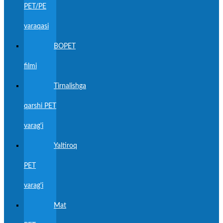
PET/PE
varaqasi
BOPET
filmi
Tirnalishga
qarshi PET
varag'i
Yaltiroq
PET
varag'i
Mat