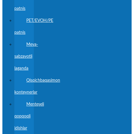
patnis
PET/EVOH/PE
patnis
Meva-
sabzavotli
laganda
Qisqichbaqasimon
konteynerlar
Menteşeli
qopqoqli
idishlar