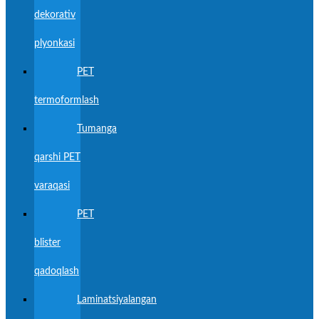
dekorativ
plyonkasi
PET
termoformlash
Tumanga
qarshi PET
varaqasi
PET
blister
qadoqlash
Laminatsiyalangan