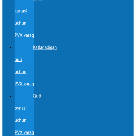
kartasi
uchun
PVX varaq
Katlanadigan
quti
uchun
PVX varaq
Quti
oynasi
uchun
PVX varaq