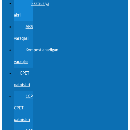
Ekstruziya
akril
ABS
varaqasi
Kompostlanadigan
varaqlar
CPET
patnislari
1CP
CPET
patnislari