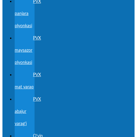
PVX
panjara
plyonkasi
PVX
maysazor
plyonkasi
PVX
mat varaq
PVX
abajur
varag'i
O'yin