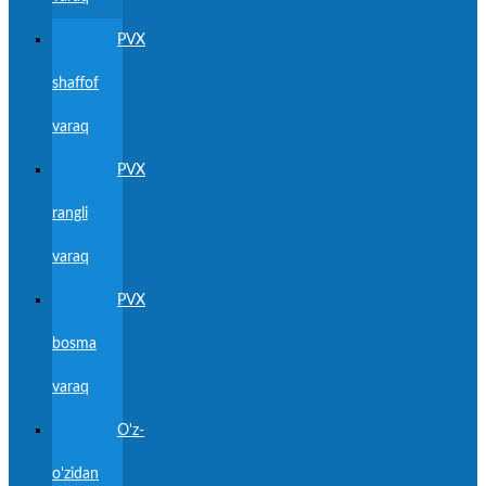
PVX
shaffof
varaq
PVX
rangli
varaq
PVX
bosma
varaq
O'z-
o'zidan