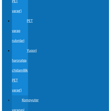
PET
varag'i
PET
varaq
rulonlari
Yuqori
haroratga
chidamlilik
PET
varag'i
Kompyuter
varaqasi