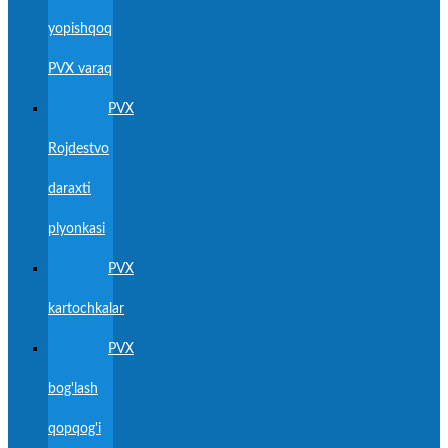
yopishqoq
PVX varaq
PVX
Rojdestvo
daraxti
plyonkasi
PVX
kartochkalar
PVX
bog'lash
qopqog'i