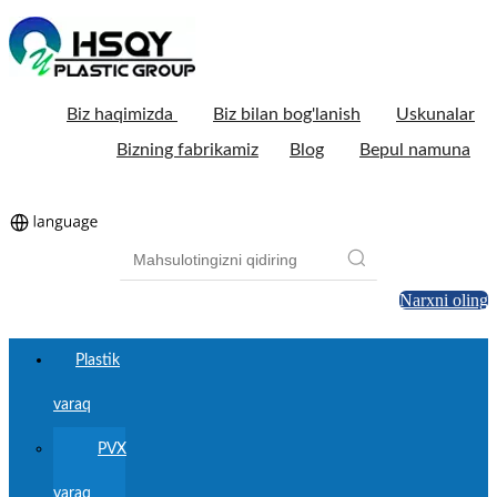
Biz haqimizda
Biz bilan bog'lanish
Uskunalar
Bizning fabrikamiz
Blog
Bepul namuna
Narxni oling
Plastik
varaq
PVX
varaq