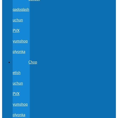
qadoqlash
uchun
PVX
yumshoq
plyonka
Chop
etish
uchun
PVX
yumshoq
plyonka