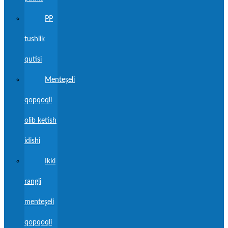
PP
tushlik
qutisi
Menteşeli
qopqoqli
olib ketish
idishi
Ikki
rangli
menteşeli
qopqoqli