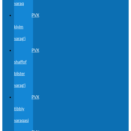
varaq
PVX
kiyim
varag'i
PVX
shaffof
blister
varag'i
PVX
tibbiy
varaqasi