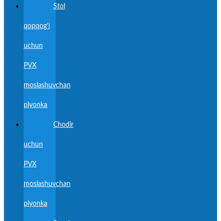
Stol
qopqog'i
uchun
PVX
moslashuvchan
plyonka
Chodir
uchun
PVX
moslashuvchan
plyonka