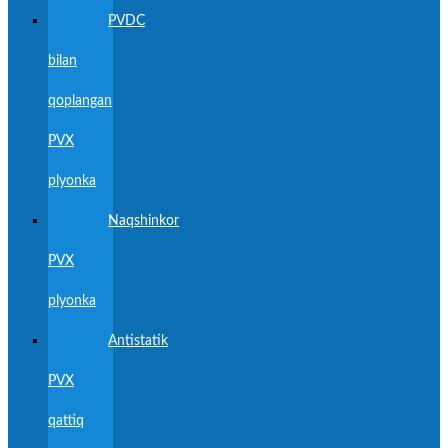
PVDC
bilan
qoplangan
PVX
plyonka
Naqshinkor
PVX
plyonka
Antistatik
PVX
qattiq