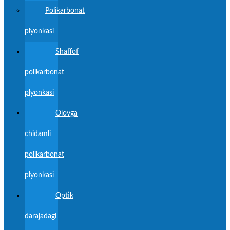
Polikarbonat
plyonkasi
Shaffof
polikarbonat
plyonkasi
Olovga
chidamli
polikarbonat
plyonkasi
Optik
darajadagi