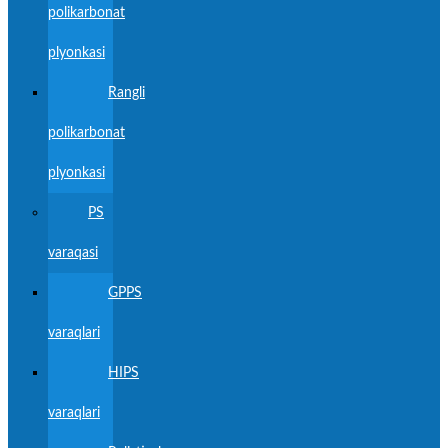
polikarbonat
plyonkasi
Rangli
polikarbonat
plyonkasi
PS
varaqasi
GPPS
varaqlari
HIPS
varaqlari