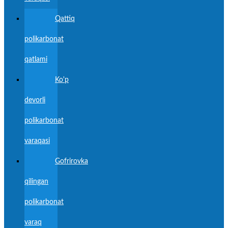
Qattiq
polikarbonat
qatlami
Ko'p
devorli
polikarbonat
varaqasi
Gofrirovka
qilingan
polikarbonat
varaq