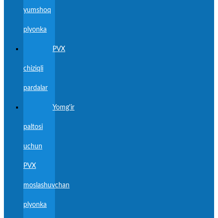
yumshoq
plyonka
PVX
chiziqli
pardalar
Yomg'ir
paltosi
uchun
PVX
moslashuvchan
plyonka