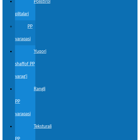
Polistirol
plitalari
PP
varaqasi
Yuqori
shaffof PP
varag'i
Rangli
PP
varaqasi
Teksturali
PP