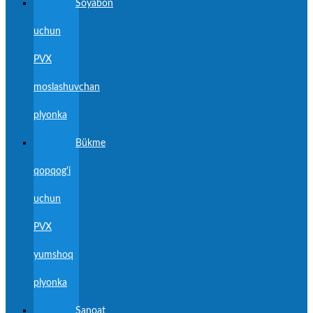
Soyabon
uchun
PVX
moslashuvchan
plyonka
Bükme
qopqog'i
uchun
PVX
yumshoq
plyonka
Sanoat