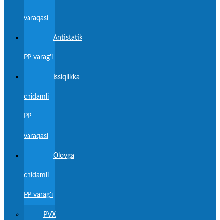
varaqasi
Antistatik
PP varag'i
Issiqlikka
chidamli
PP
varaqasi
Olovga
chidamli
PP varag'i
PVX