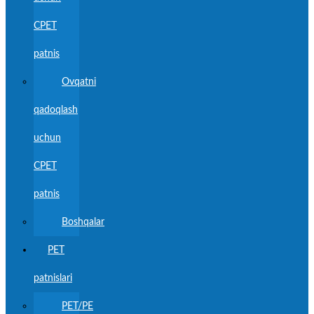
CPET
patnis
Ovqatni
qadoqlash
uchun
CPET
patnis
Boshqalar
PET
patnislari
PET/PE