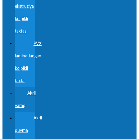
ekstruziya
ko'pikli
taxtasi
PVX
laminatlangan
ko'pikli
taxta
Akril
varaq
Akril
quyma