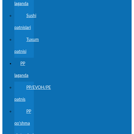
laganda
Sushi
patnislari
Tuxum
patnisi
PP
laganda
PP/EVOH/PE
patnis
PP
qo'shma