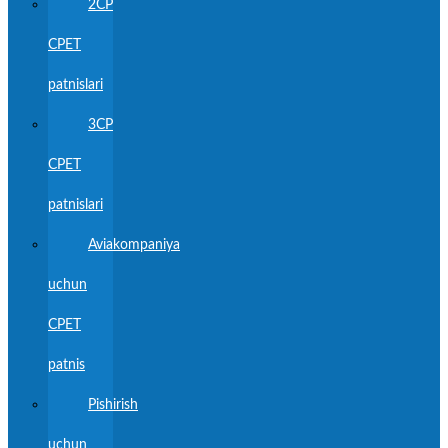
2CP
CPET
patnislari
3CP
CPET
patnislari
Aviakompaniya
uchun
CPET
patnis
Pishirish
uchun