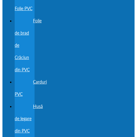
Folie PVC
Folie
de brad
de
Crăciun
din PVC
Carduri
PVC
Husă
de legare
din PVC