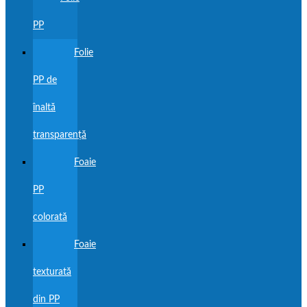
PP
Folie
PP de
înaltă
transparență
Foaie
PP
colorată
Foaie
texturată
din PP