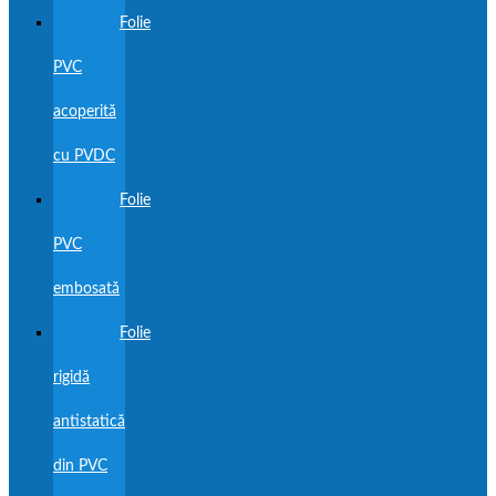
Folie
PVC
acoperită
cu PVDC
Folie
PVC
embosată
Folie
rigidă
antistatică
din PVC