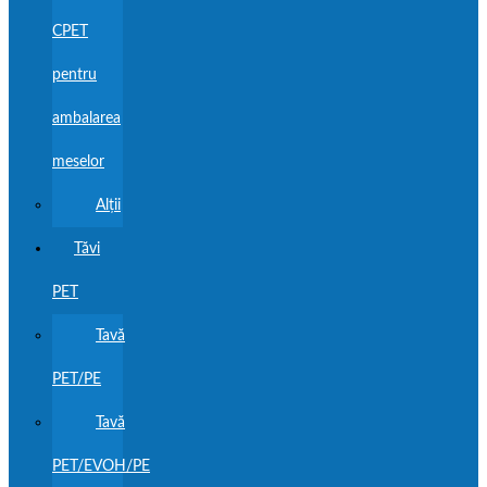
CPET
pentru
ambalarea
meselor
Alţii
Tăvi
PET
Tavă
PET/PE
Tavă
PET/EVOH/PE