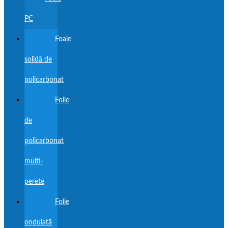
PC
Foaie
solidă de
policarbonat
Folie
de
policarbonat
multi-
perete
Folie
ondulată