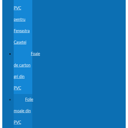
PVC
pentru
Fereastra
Casetei
Foaie
de carton
gri din
PVC
Folie
moale din
PVC