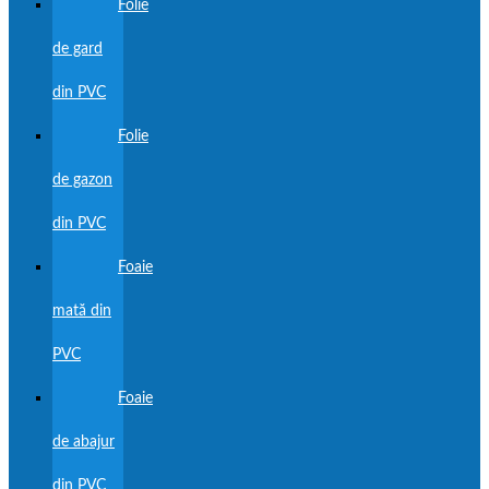
Folie
de gard
din PVC
Folie
de gazon
din PVC
Foaie
mată din
PVC
Foaie
de abajur
din PVC