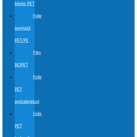
blister PET
Folie
laminată
PET/PE
Film
BOPET
Folie
PET
antizgârieturi
Folie
PET