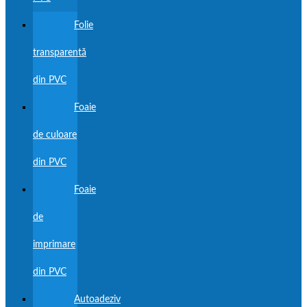
Folie
transparentă
din PVC
Foaie
de culoare
din PVC
Foaie
de
imprimare
din PVC
Autoadeziv