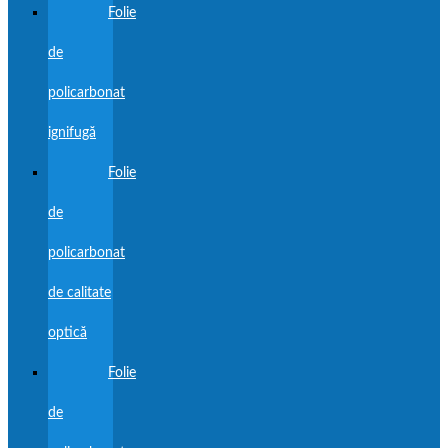
Folie
de
policarbonat
ignifugă
Folie
de
policarbonat
de calitate
optică
Folie
de