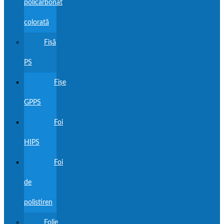
policarbonat
colorată
Fișă
PS
Fișe
GPPS
Foi
HIPS
Foi
de
polistiren
Folie