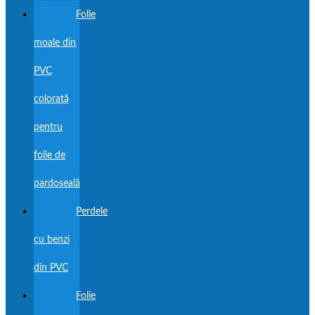
Folie
moale din
PVC
colorată
pentru
folie de
pardoseală
Perdele
cu benzi
din PVC
Folie