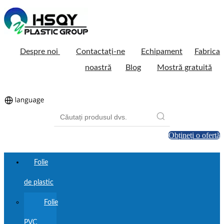
Despre noi
Contactaţi-ne
Echipament
Fabrica
noastră
Blog
Mostră gratuită
Obțineți o ofertă
Folie
de plastic
Folie
PVC