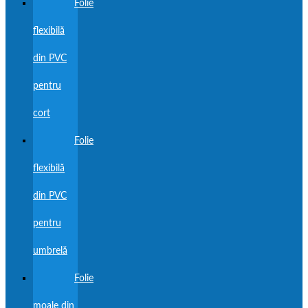
Folie
flexibilă
din PVC
pentru
cort
Folie
flexibilă
din PVC
pentru
umbrelă
Folie
moale din