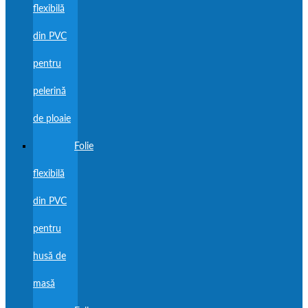
flexibilă
din PVC
pentru
pelerină
de ploaie
Folie
flexibilă
din PVC
pentru
husă de
masă