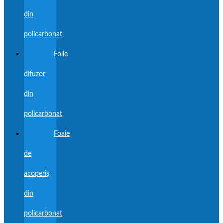
din
policarbonat
Folie
difuzor
din
policarbonat
Foaie
de
acoperiș
din
policarbonat