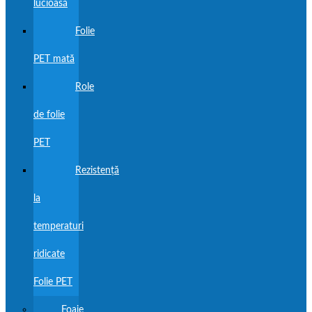
lucioasă
Folie
PET mată
Role
de folie
PET
Rezistență
la
temperaturi
ridicate
Folie PET
Foaie