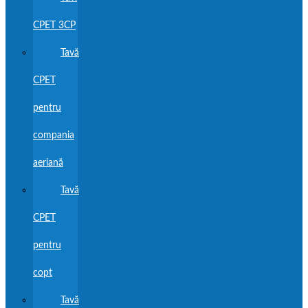
CPET 3CP
Tavă
CPET
pentru
compania
aeriană
Tavă
CPET
pentru
copt
Tavă