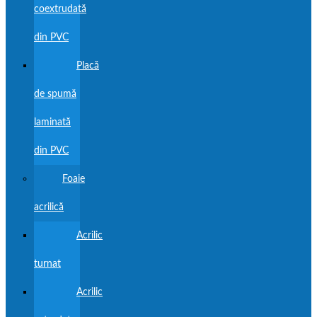
coextrudată
din PVC
Placă
de spumă
laminată
din PVC
Foaie
acrilică
Acrilic
turnat
Acrilic