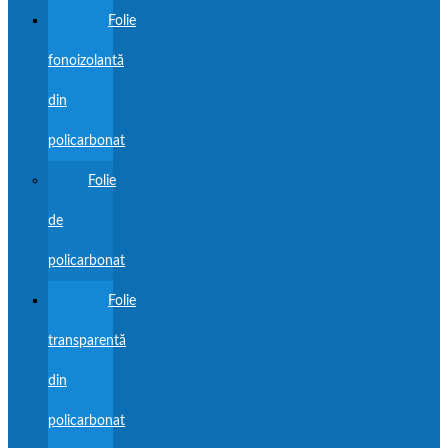
Folie
fonoizolantă
din
policarbonat
Folie
de
policarbonat
Folie
transparentă
din
policarbonat