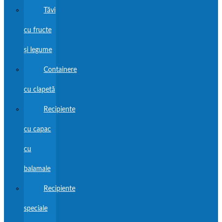
Tăvi
cu fructe
și legume
Containere
cu clapetă
Recipiente
cu capac
cu
balamale
Recipiente
speciale