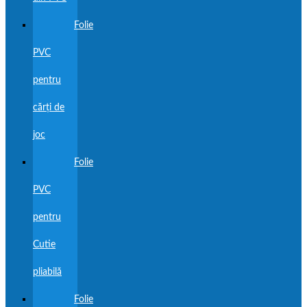
Folie
PVC
pentru
cărți de
joc
Folie
PVC
pentru
Cutie
pliabilă
Folie