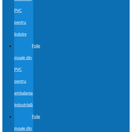
PVC
pentru
îndoire
Folie
moale din
PVC
pentru
ambalarea
industrială
Folie
moale din