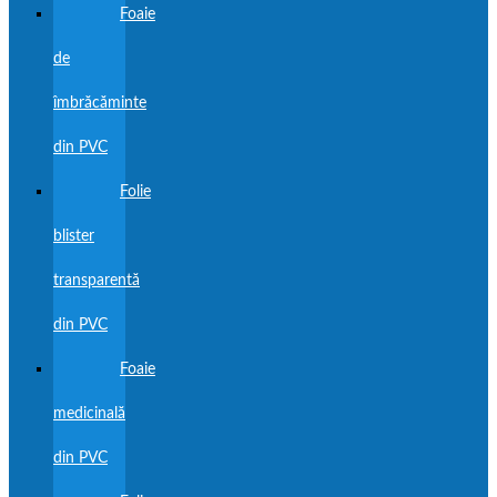
Foaie
de
îmbrăcăminte
din PVC
Folie
blister
transparentă
din PVC
Foaie
medicinală
din PVC