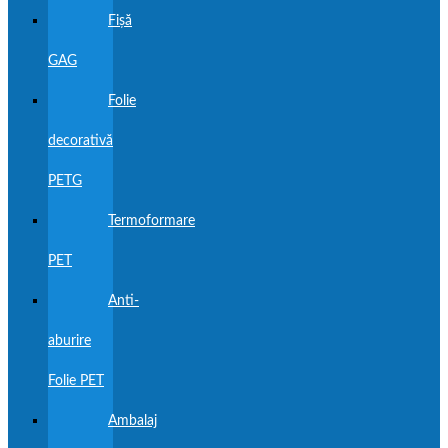
Fișă
GAG
Folie
decorativă
PETG
Termoformare
PET
Anti-
aburire
Folie PET
Ambalaj