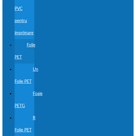
PVC
pentru
imprimare
Folie
PET
Un
Folie PET
Foaie
PETG
R
Folie PET