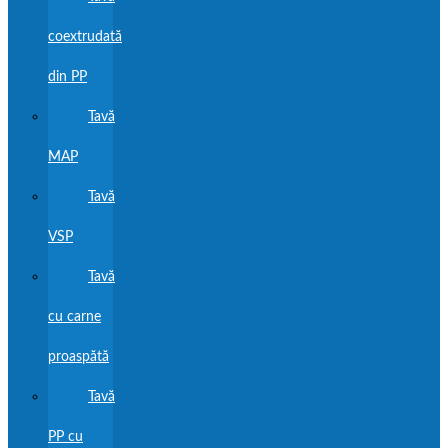
coextrudată
din PP
Tavă
MAP
Tavă
VSP
Tavă
cu carne
proaspătă
Tavă
PP cu