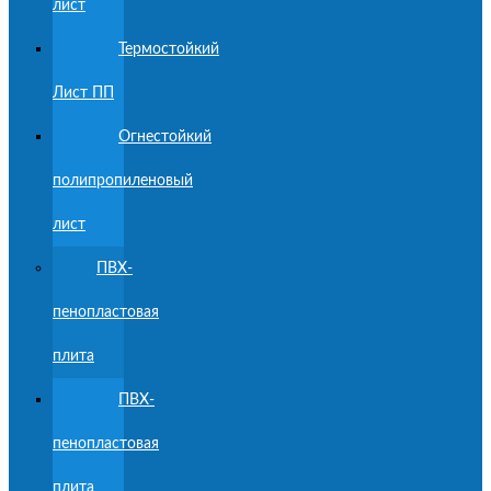
лист
Термостойкий
Лист ПП
Огнестойкий
полипропиленовый
лист
ПВХ-
пенопластовая
плита
ПВХ-
пенопластовая
плита