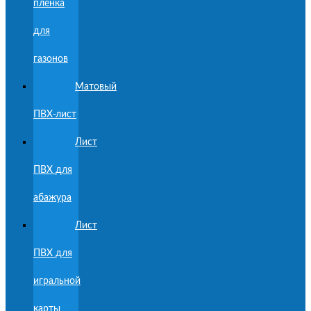
пленка
для
газонов
Матовый
ПВХ-лист
Лист
ПВХ для
абажура
Лист
ПВХ для
игральной
карты