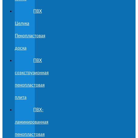
ПВХ
Целука
Пенопластовая
доска
ПВХ
соэкструзионная
пенопластовая
плита
ПВХ-
ламинированная
пенопластовая