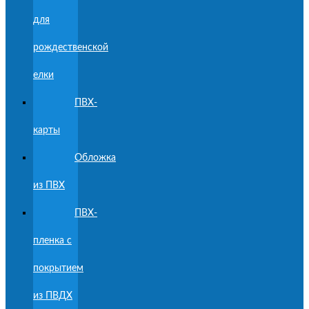
для
рождественской
елки
ПВХ-
карты
Обложка
из ПВХ
ПВХ-
пленка с
покрытием
из ПВДХ