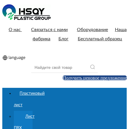
О нас
Связаться с нами
Оборудование
Наша
фабрика
Блог
Бесплатный образец
Получить ценовое предложение
Пластиковый
лист
Лист
ПВХ