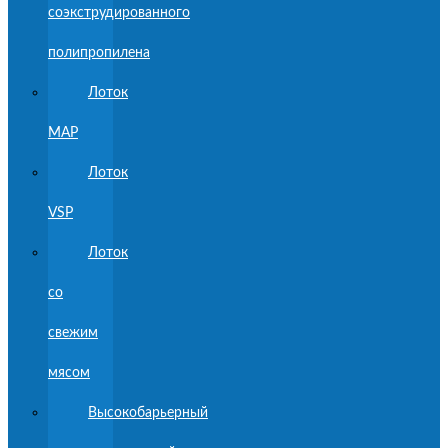
соэкструдированного
полипропилена
Лоток
MAP
Лоток
VSP
Лоток
со
свежим
мясом
Высокобарьерный