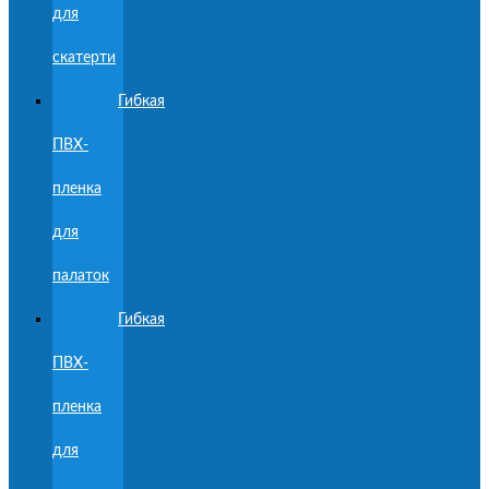
для
скатерти
Гибкая
ПВХ-
пленка
для
палаток
Гибкая
ПВХ-
пленка
для