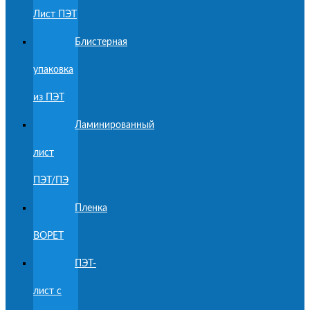
Лист ПЭТ
Блистерная
упаковка
из ПЭТ
Ламинированный
лист
ПЭТ/ПЭ
Пленка
BOPET
ПЭТ-
лист с