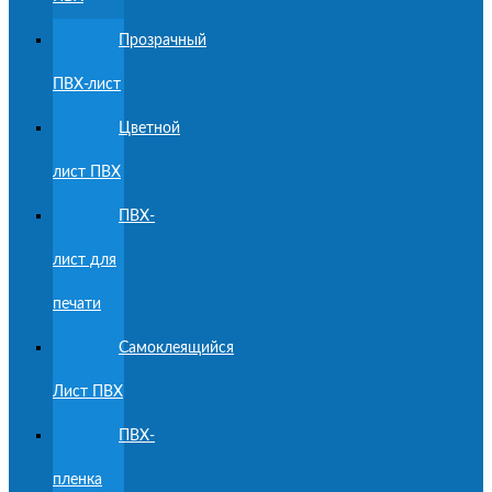
Прозрачный
ПВХ-лист
Цветной
лист ПВХ
ПВХ-
лист для
печати
Самоклеящийся
Лист ПВХ
ПВХ-
пленка