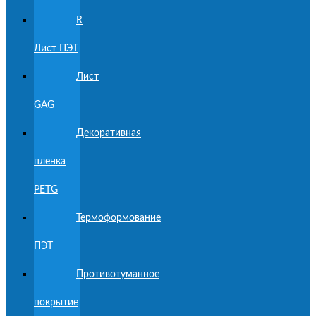
R
Лист ПЭТ
Лист
GAG
Декоративная
пленка
PETG
Термоформование
ПЭТ
Противотуманное
покрытие