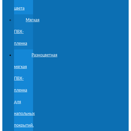
цвета
Мягкая
ПВХ-
пленка
Разноцветная
мягкая
ПВХ-
пленка
для
напольных
покрытий.