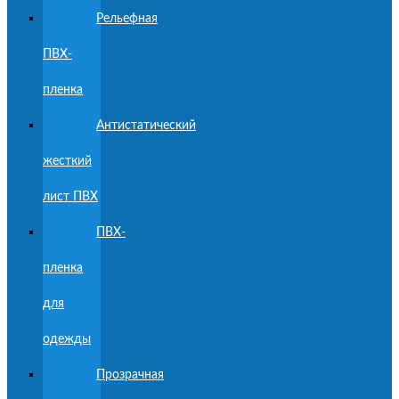
Рельефная
ПВХ-
пленка
Антистатический
жесткий
лист ПВХ
ПВХ-
пленка
для
одежды
Прозрачная