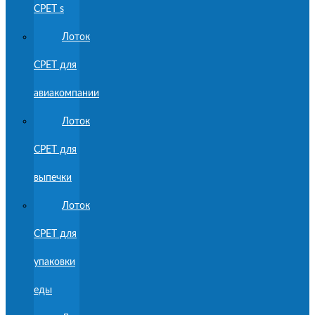
CPET s
Лоток
CPET для
авиакомпании
Лоток
CPET для
выпечки
Лоток
CPET для
упаковки
еды