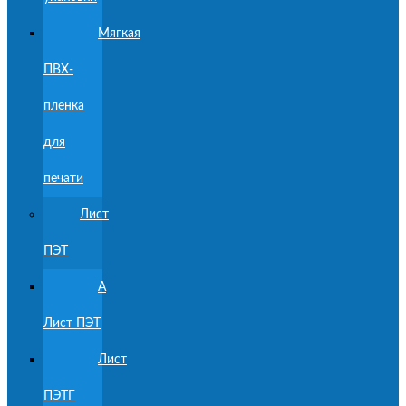
Мягкая
ПВХ-
пленка
для
печати
Лист
ПЭТ
A
Лист ПЭТ
Лист
ПЭТГ