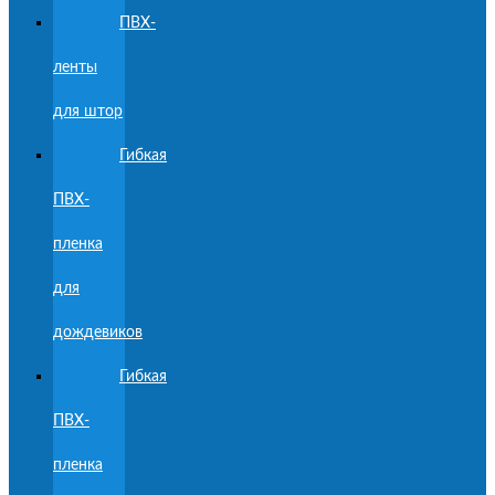
ПВХ-
ленты
для штор
Гибкая
ПВХ-
пленка
для
дождевиков
Гибкая
ПВХ-
пленка