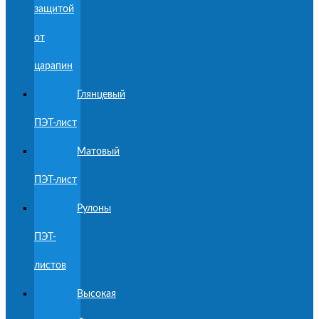
защитой
от
царапин
Глянцевый
ПЭТ-лист
Матовый
ПЭТ-лист
Рулоны
ПЭТ-
листов
Высокая