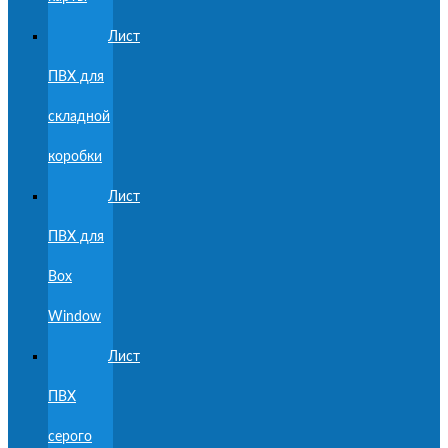
Лист
ПВХ для
складной
коробки
Лист
ПВХ для
Box
Window
Лист
ПВХ
серого