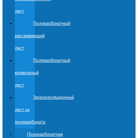
лист
Поликарбонатный
рассеивающий
лист
Поликарбонатный
кровельный
лист
Звукоизоляционный
лист из
поликарбоната
Поликарбонатная