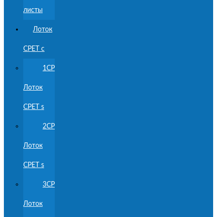
листы
Лоток
CPET с
1CP
Лоток
CPET s
2CP
Лоток
CPET s
3CP
Лоток