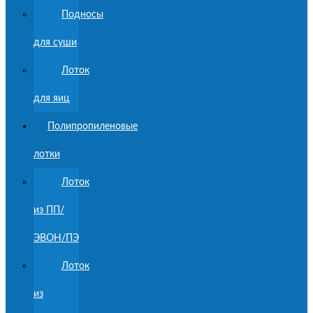
Подносы
для суши
Лоток
для яиц
Полипропиленовые
лотки
Лоток
из ПП/
ЭВОН/ПЭ
Лоток
из