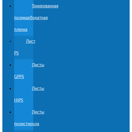
Тонированная
поликарбонатная
пленка
Лист
PS
Листы
GPPS
Листы
HIPS
Листы
полистирола