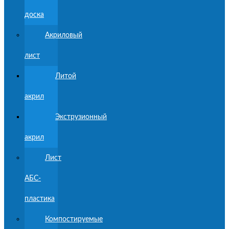
доска
Акриловый
лист
Литой
акрил
Экструзионный
акрил
Лист
АБС-
пластика
Компостируемые