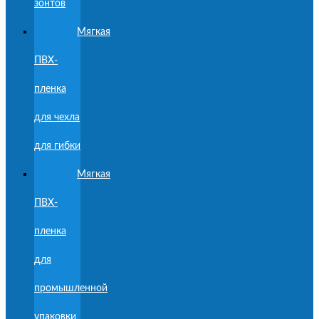
зонтов
Мягкая
ПВХ-
пленка
для чехла
для гибки
Мягкая
ПВХ-
пленка
для
промышленной
упаковки