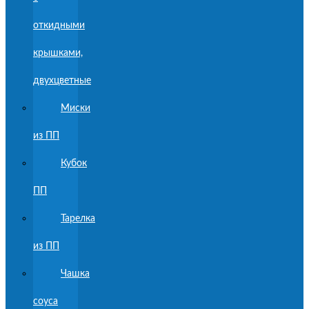
откидными
крышками,
двухцветные
Миски
из ПП
Кубок
ПП
Тарелка
из ПП
Чашка
соуса