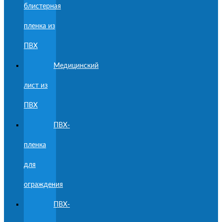
блистерная
пленка из
ПВХ
Медицинский
лист из
ПВХ
ПВХ-
пленка
для
ограждения
ПВХ-