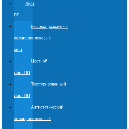
Лист
ПП
Высокопрозрачный
полипропиленовый
лист
Цветной
Лист ПП
Текстурированный
Лист ПП
Антистатический
полипропиленовый