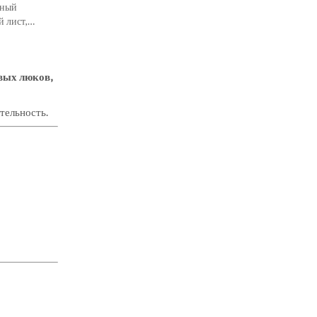
чный
 лист,
 теплиц
вых люков,
ательность.