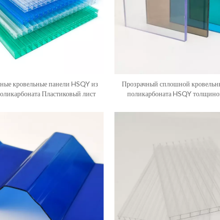
ные кровельные панели HSQY из
Прозрачный сплошной кровельны
поликарбоната Пластиковый лист
поликарбоната HSQY толщино
устойчивый к УФ-излуче