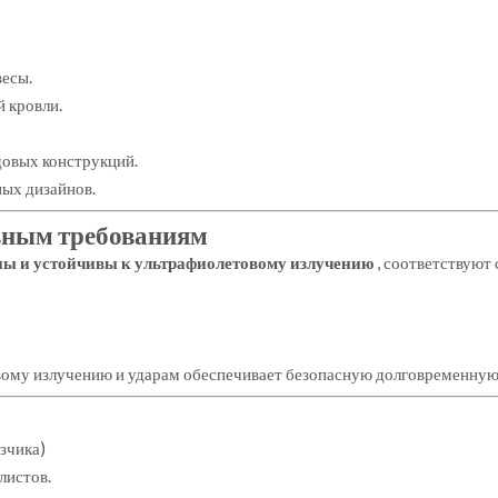
весы.
 кровли.
довых конструкций.
ых дизайнов.
ивным требованиям
ны и устойчивы к ультрафиолетовому излучению
, соответствую
вому излучению и ударам обеспечивает безопасную долговременную
зчика)
листов.