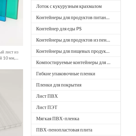
Лоток с кукурузным крахмалом
Контейнеры для продуктов питания из PLA
Контейнер для еды PS
Контейнеры для продуктов из пенополистирола XPS
Контейнеры для пищевых продуктов из пенополистирола XPP
й лист из
й 10 мм,
Компостируемые контейнеры для пищевых продуктов
нию.
Гибкие упаковочные пленки
Пленки для покрытия
Лист ПВХ
Лист ПЭТ
Мягкая ПВХ-пленка
ПВХ-пенопластовая плита