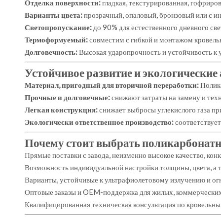
Отделка поверхности:
гладкая, текстурированная, гофриро
Варианты цвета:
прозрачный, опаловый, бронзовый или с 
Светопропускание:
до 90% для естественного дневного све
Термоформуемый:
совместим с гибкой и монтажом кровель
Долговечность:
Высокая ударопрочность и устойчивость к 
Устойчивое развитие и экологические
Материал, пригодный для вторичной переработки:
Полик
Прочные и долговечные:
снижают затраты на замену и тех
Легкая конструкция:
снижает выбросы углекислого газа пр
Экологически ответственное производство:
соответствуе
Почему стоит выбрать поликарбонат
Прямые поставки с завода, неизменно высокое качество, ко
Возможность индивидуальной настройки толщины, цвета, а 
Варианты, устойчивые к ультрафиолетовому излучению и огн
Оптовые заказы и OEM-поддержка для жилых, коммерчески
Квалифицированная техническая консультация по кровельн