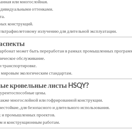
ванная или многослойная.
индивидуальными оттенками.
та.
ных конструкций.
ультрафиолетовому излучению для длительной эксплуатации.
 аспекты
арбонат может быть переработан в рамках промышленных програм
ническое обслуживание.
и транспортировке.
т мировым экологическим стандартам.
ные кровельные листы HSQY?
нкурентоспособные цены.
также многослойной или гофрированной конструкции.
естойкие, для безопасного и длительного использования.
х и промышленных проектов.
ым и конструкционным работам.