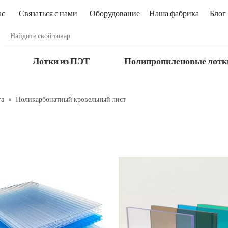
ас
Связаться с нами
Оборудование
Наша фабрика
Блог
Лотки из ПЭТ
Полипропиленовые лотк
та
»
Поликарбонатный кровельный лист