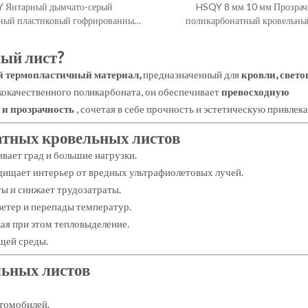
 Янтарный дымчато-серый
HSQY 8 мм 10 мм Прозра
ный пластиковый гофрированный
поликарбонатный кровельный
арбонатный кровельный лист
поликарбонатные панели для
ый лист?
й термопластичный материал,
предназначенный для
кровли, свето
кокачественного поликарбоната, он обеспечивает
превосходную
 и прозрачность
, сочетая в себе прочность и эстетическую привлек
тных кровельных листов
ает град и большие нагрузки.
щищает интерьер от вредных ультрафиолетовых лучей.
ы и снижает трудозатраты.
ветер и перепады температур.
ая при этом тепловыделение.
щей среды.
ьных листов
втомобилей.