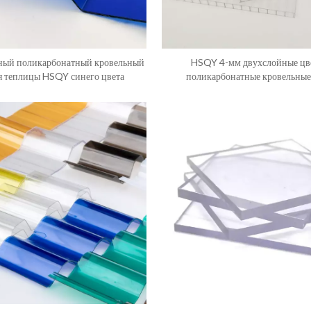
ный поликарбонатный кровельный
HSQY 4-мм двухслойные цв
я теплицы HSQY синего цвета
поликарбонатные кровельные
пустотелые поликарбонатные