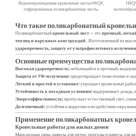
Водонепроницаемые кровельные листы HSQY,
HSQY
гофрированные поликарбонатные листы.
волнообраз
полик
Что такое поликарбонатный кровельн
Поликарбонатный
кровельный лист
— это
прочный, легки
теплиц и наружных конструкций
. Изготовленный из высо
ударопрочность, защиту от ультрафиолетового излучения
Основные преимущества поликарбона
Высокая ударопрочность:
небьющийся и прочный, выдержив
Защита от УФ-излучения:
предотвращает пожелтение и за
Легкий и простой в установке:
упрощает кровельные работ
Устойчивость к погодным условиям:
выдерживает дождь, 
Энергоэффективность:
пропускает естественный свет, сниж
Долговечный:
устойчив к коррозии и воздействию окружаю
Применение поликарбонатных кровел
Кровельные работы для жилых домов
Мансардные окна, навесы для патио, перголы и навесы для а