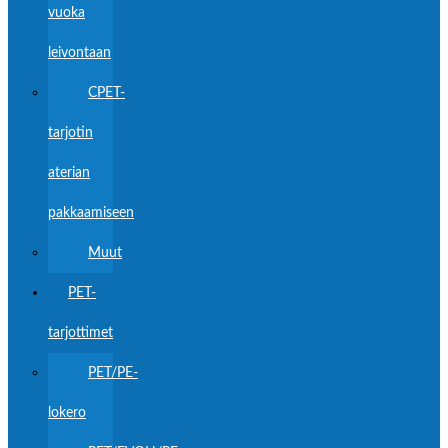
vuoka
leivontaan
CPET-
tarjotin
aterian
pakkaamiseen
Muut
PET-
tarjottimet
PET/PE-
lokero