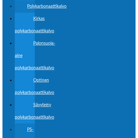
Polykarbonaattikalvo
Kirkas
polykarbonaattikalvo
Palonsuoja-
aine
polykarbonaattikalvo
Optinen
polykarbonaattikalvo
Sävytetty
polykarbonaattikalvo
PS-