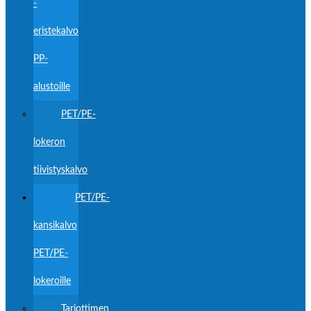
-
eristekalvo
PP-
alustoille
PET/PE-
lokeron
tiivistyskalvo
PET/PE-
kansikalvo
PET/PE-
lokeroille
Tarjottimen