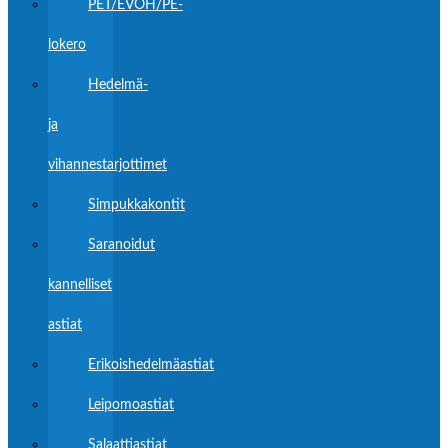
PET/EVOH/PE-
lokero
Hedelmä-
ja
vihannestarjottimet
Simpukkakontit
Saranoidut
kannelliset
astiat
Erikoishedelmäastiat
Leipomoastiat
Salaattiastiat