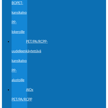
BOPET-
kansikalvo
PP-
lokeroille
PET/PA/RCPP-
uudelleenkäytettävä
kansikalvo
PP-
alustoille
AlOx
PET/PA/RCPP