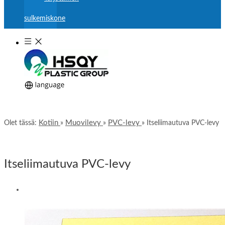
sulkemiskone
Kotiin
Muovilevy
PVC-levy
Olet tässä:
»
»
»
Itseliimautuva PVC-levy
Itseliimautuva PVC-levy