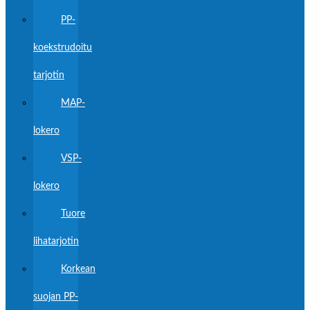
PP-
koekstrudoitu
tarjotin
MAP-
lokero
VSP-
lokero
Tuore
lihatarjotin
Korkean
suojan PP-