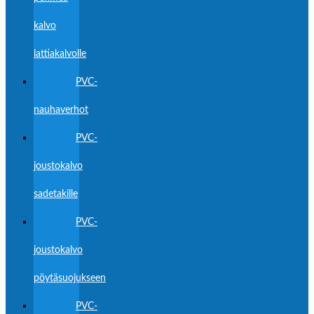
kalvo
lattiakalvolle
PVC-
nauhaverhot
PVC-
joustokalvo
sadetakille
PVC-
joustokalvo
pöytäsuojukseen
PVC-