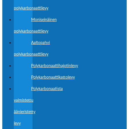
polykarbonaattilevy
Moniseinäinen
polykarbonaattilevy
Aaltopahvi
polykarbonaattilevy
Polykarbonaattihajotinlevy
Polykarbonaattikattolevy
Polykarbonaatista
valmistettu
äänieristetty
levy