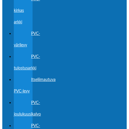
kirkas
arkki
PVC-
värilevy
PVC-
tulostusarkki
Itseliimautuva
PVC-levy
PVC-
joulukuusikalvo
PVC-