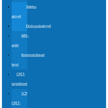
Valettu
akryyli
Ekstruusioakryyli
ABS-
arkki
Kompostoitavat
levyt
CPET-
tarjottimet
1CP
CPET-