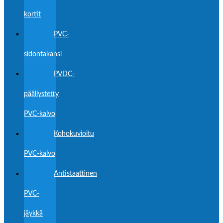
kortit
PVC-
sidontakansi
PVDC-
päällystetty
PVC-kalvo
Kohokuvioitu
PVC-kalvo
Antistaattinen
PVC-
jäykkä