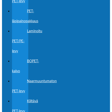
PET-levy
PET-
läpipainopakkaus
Laminoitu
PET/PE-
levy
BOPET-
kalvo
Naarmuuntumaton
PET-levy
Kiiltävä
PET-levy