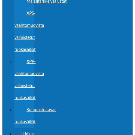
Maissitärkkelysalustat
XPS-
vaahtomuovista
valmistetut
ruokasäiliöt
XPP-
vaahtomuovista
valmistetut
ruokasäiliöt
Kompostoitavat
ruokasäiliöt
Lidding