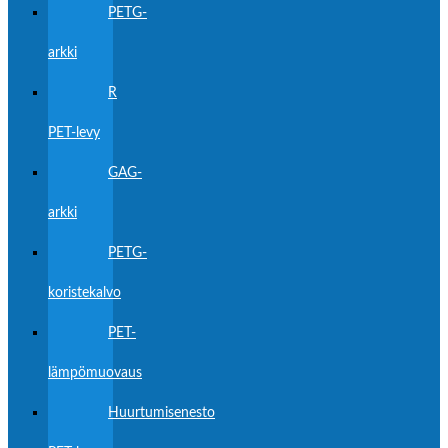
PETG-
arkki
R
PET-levy
GAG-
arkki
PETG-
koristekalvo
PET-
lämpömuovaus
Huurtumisenesto