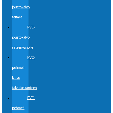
joustokalvo
teltalle
PVC-
joustokalvo
sateenvarjolle
PVC-
pehmeä
kalvo
taivutuskanteen
PVC-
pehmeä