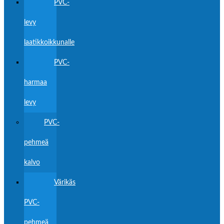
PVC-
levy
laatikkoikkunalle
PVC-
harmaa
levy
PVC-
pehmeä
kalvo
Värikäs
PVC-
pehmeä