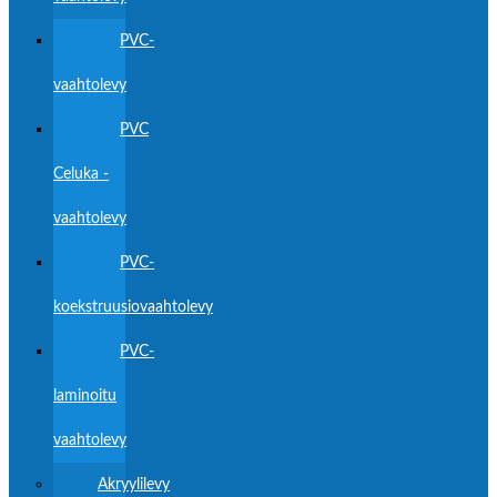
PVC-
vaahtolevy
PVC
Celuka -
vaahtolevy
PVC-
koekstruusiovaahtolevy
PVC-
laminoitu
vaahtolevy
Akryylilevy