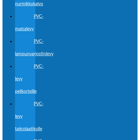
nurmikkokalvo
PVC-
mattalevy
PVC-
lampunvarjostinlevy
PVC-
levy
pelikorteille
PVC-
levy
taittolaatikolle