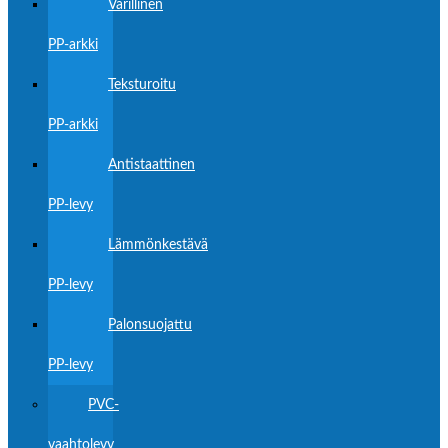
Värillinen
PP-arkki
Teksturoitu
PP-arkki
Antistaattinen
PP-levy
Lämmönkestävä
PP-levy
Palonsuojattu
PP-levy
PVC-
vaahtolevy