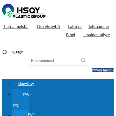
Tietoa meistä
Ota yhteyttä
Laitteet
Tehtaamme
Blogi
Ilmainen näyte
Pyydä tarjous
Muovilevy
PVC-
levy
PVC-