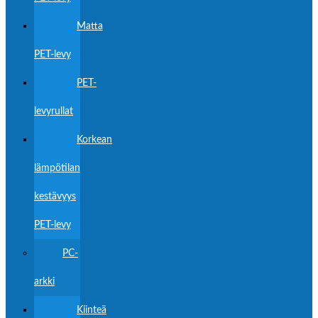
Matta
PET-levy
PET-
levyrullat
Korkean
lämpötilan
kestävyys
PET-levy
PC-
arkki
Kiinteä