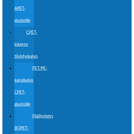
APET-
alustoille
CPET-
lokeron
tiivistyskalvo
PET/PE-
kansikalvo
CPET-
alustoille
Päällystetty
BOPET-