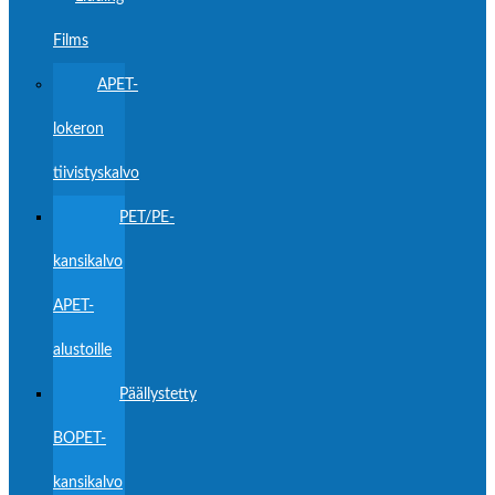
Films
APET-
lokeron
tiivistyskalvo
PET/PE-
kansikalvo
APET-
alustoille
Päällystetty
BOPET-
kansikalvo