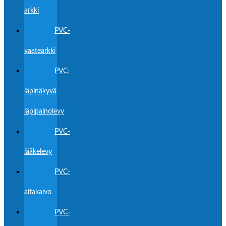
arkki
PVC-
vaatearkki
PVC-
läpinäkyvä
läpipainolevy
PVC-
lääkelevy
PVC-
aitakalvo
PVC-