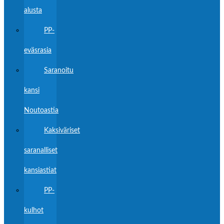
alusta
PP-
eväsrasia
Saranoitu
kansi
Noutoastia
Kaksiväriset
saranalliset
kansiastiat
PP-
kulhot