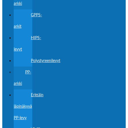
arkki
GPPS-
arkit
HIPS-
levyt
Polystyreenilevyt
PP-
arkki
Erittäin
läpinäkyvä
PP-levy