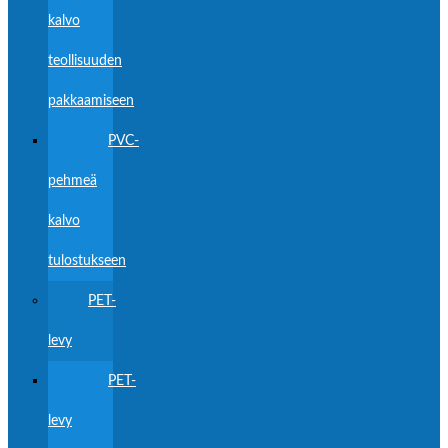
kalvo
teollisuuden
pakkaamiseen
PVC-
pehmeä
kalvo
tulostukseen
PET-
levy
PET-
levy