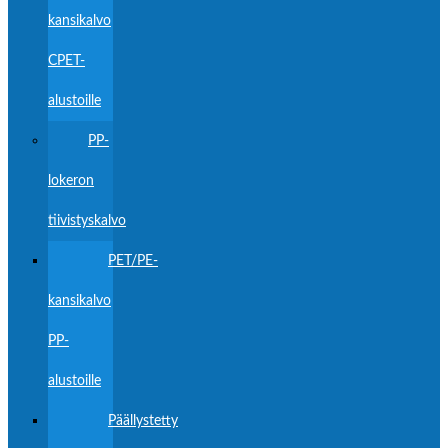
kansikalvo
CPET-
alustoille
PP-
lokeron
tiivistyskalvo
PET/PE-
kansikalvo
PP-
alustoille
Päällystetty