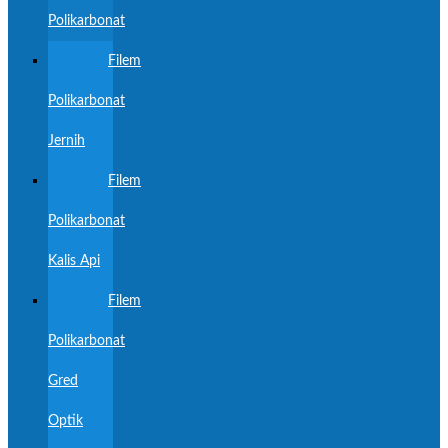
Polikarbonat
Filem
Polikarbonat
Jernih
Filem
Polikarbonat
Kalis Api
Filem
Polikarbonat
Gred
Optik