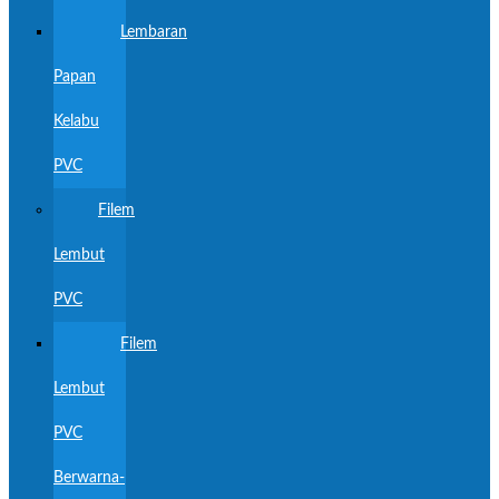
Lembaran
Papan
Kelabu
PVC
Filem
Lembut
PVC
Filem
Lembut
PVC
Berwarna-