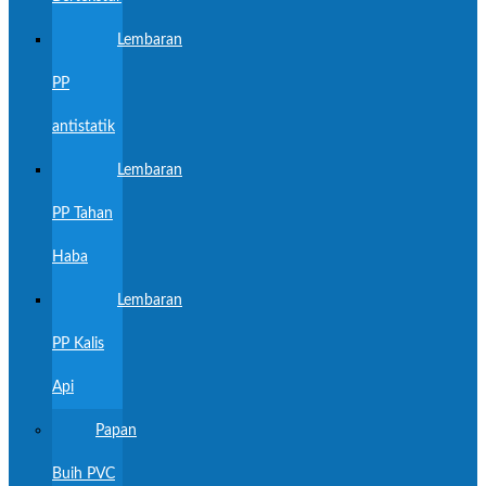
Lembaran
PP
antistatik
Lembaran
PP Tahan
Haba
Lembaran
PP Kalis
Api
Papan
Buih PVC