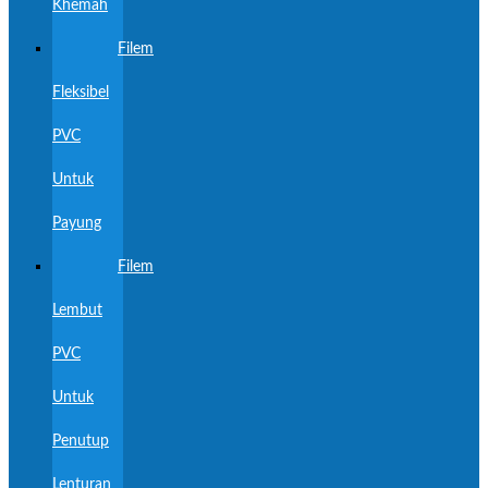
Khemah
Filem
Fleksibel
PVC
Untuk
Payung
Filem
Lembut
PVC
Untuk
Penutup
Lenturan