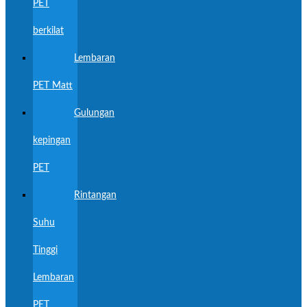
PET
berkilat
Lembaran
PET Matt
Gulungan
kepingan
PET
Rintangan
Suhu
Tinggi
Lembaran
PET