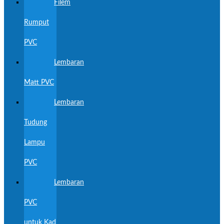
Filem
Rumput
PVC
Lembaran
Matt PVC
Lembaran
Tudung
Lampu
PVC
Lembaran
PVC
untuk Kad