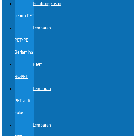
Pembungkusan
Lepuh PET
Lembaran
PET/PE
Berlamina
Filem
BOPET
Lembaran
PET anti-
calar
Lembaran