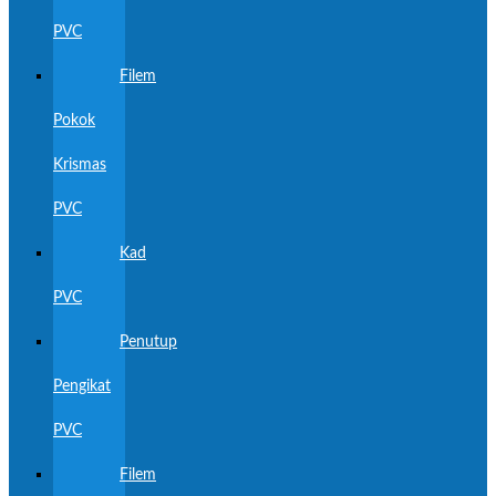
PVC
Filem
Pokok
Krismas
PVC
Kad
PVC
Penutup
Pengikat
PVC
Filem