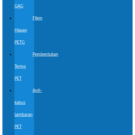
GAG
Filem
Hiasan
PETG
Pembentukan
Termo
PET
Anti-
kabus
Lembaran
PET