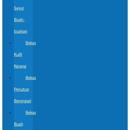
Sayur
Buah-
buahan
Bekas
Kulit
Kerang
Bekas
Penutup
Berengsel
Bekas
Buah