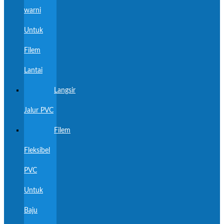
warni
Untuk
Filem
Lantai
Langsir
Jalur PVC
Filem
Fleksibel
PVC
Untuk
Baju