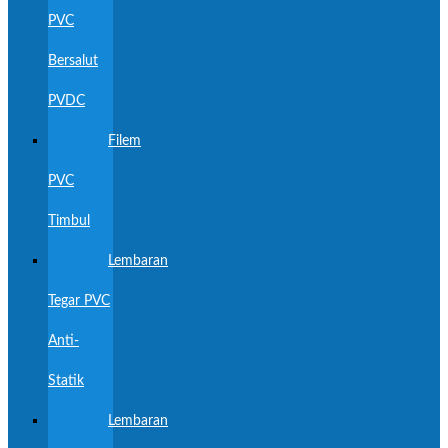
PVC
Bersalut
PVDC
Filem
PVC
Timbul
Lembaran
Tegar PVC
Anti-
Statik
Lembaran