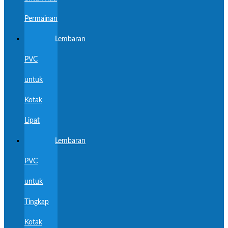
Permainan
Lembaran
PVC
untuk
Kotak
Lipat
Lembaran
PVC
untuk
Tingkap
Kotak