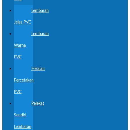
Lembaran
Jelas PVC
Lembaran
Warna
PVC
Helaian
Percetakan
PVC
Pelekat
Sendiri
Lembaran