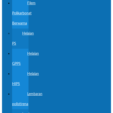
Filem
Polikarbonat
Berwarna
Helaian
PS
Helaian
GPPS
Helaian
HIPS
Lembaran
polistirena