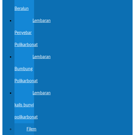
Beralun
Lembaran
Penyebar
Polikarbonat
Lembaran
Bumbung
Polikarbonat
Lembaran
kalis bunyi
polikarbonat
Filem