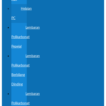
Helaian
PC
Lembaran
Polikarbonat
Pepejal
Lembaran
Polikarbonat
Berbilang
Dinding
Lembaran
Polikarbonat