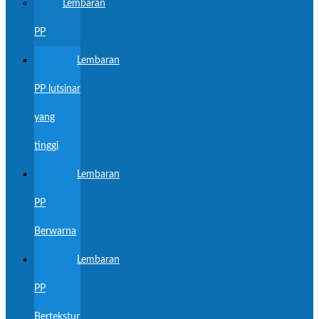
Lembaran
PP
Lembaran
PP lutsinar
yang
tinggi
Lembaran
PP
Berwarna
Lembaran
PP
Bertekstur