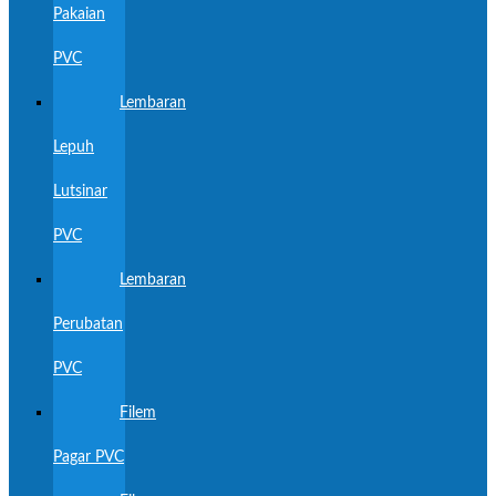
Pakaian
PVC
Lembaran
Lepuh
Lutsinar
PVC
Lembaran
Perubatan
PVC
Filem
Pagar PVC