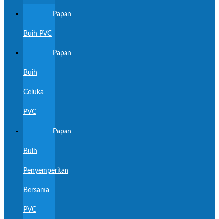
Papan
Buih PVC
Papan
Buih
Celuka
PVC
Papan
Buih
Penyemperitan
Bersama
PVC