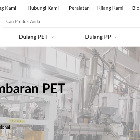
ng Kami
Hubungi Kami
Peralatan
Kilang Kami
Blo
Dulang PET
Dulang PP
embaran PET
ional