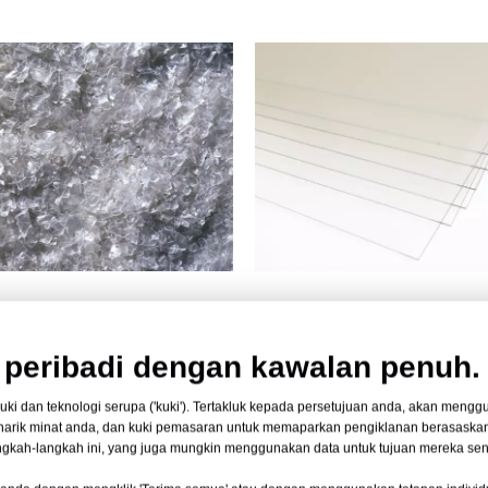
peribadi dengan kawalan penuh.
Hubungi Pasukan Sokongan Kami
 dan teknologi serupa ('kuki'). Tertakluk kepada persetujuan anda, akan menggun
arik minat anda, dan kuki pemasaran untuk memaparkan pengiklanan berasask
angkah-langkah ini, yang juga mungkin menggunakan data untuk tujuan mereka send