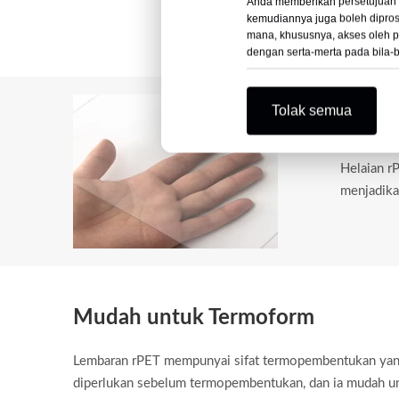
Anda memberikan persetujuan 
kemudiannya juga boleh diprose
mana, khususnya, akses oleh p
dengan serta-merta pada bila-b
Tolak semua
Ketel
Helaian r
menjadika
Mudah untuk Termoform
Lembaran rPET mempunyai sifat termopembentukan yang s
diperlukan sebelum termopembentukan, dan ia mudah u