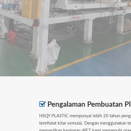

Pengalaman Pembuatan Pla
HSQY PLASTIC mempunyai lebih 20 tahun pengal
tereftalat kitar semula). Dengan menggunakan te
memastikan kepingan rPET kami memenuhi piawai