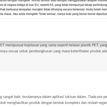
anda dengan mengklik 'Terima semua' atau dengan menggunakan tetapan individ
Kelebihan rPET Shhet
s di negara ketiga di luar EU, seperti AS, yang tidak mempunyai tahap perlindun
ihak berkuasa tempatan mungkin tidak dihalang secara berkesan. Anda boleh me
ila masa. Jika anda mengklik 'Tolak semua', hanya kuki yang benar-benar diperlu
usan Tinggi yang Cemerlang
PET mempunyai kejelasan yang sama seperti helaian plastik PET, yan
nnya sesuai untuk pembungkusan yang mana keterlihatan produk ada
angat baik, terutamanya dalam aplikasi lukisan dalam. Tiada pra-p
ntuk menghasilkan produk dengan bentuk kompleks dan nisbah rega