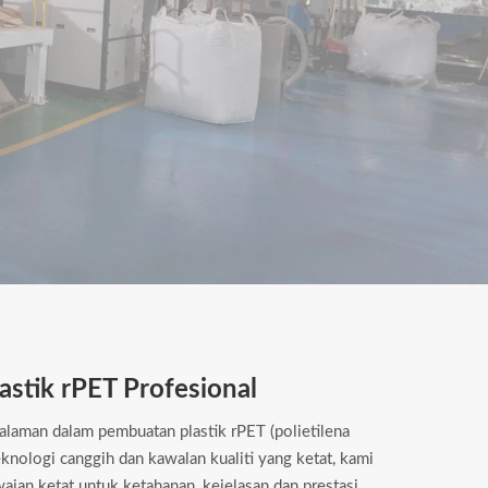
stik rPET Profesional
aman dalam pembuatan plastik rPET (polietilena
knologi canggih dan kawalan kualiti yang ketat, kami
an ketat untuk ketahanan, kejelasan dan prestasi