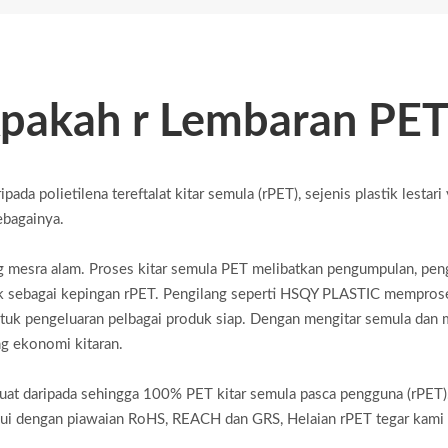
pakah r Lembaran PET
ipada polietilena tereftalat kitar semula (rPET), sejenis plastik lest
ebagainya.
aling mesra alam. Proses kitar semula PET melibatkan pengumpulan, 
juk sebagai kepingan rPET. Pengilang seperti HSQY PLASTIC memprose
 untuk pengeluaran pelbagai produk siap. Dengan mengitar semula da
g ekonomi kitaran.
 daripada sehingga 100% PET kitar semula pasca pengguna (rPET). H
akui dengan piawaian RoHS, REACH dan GRS, Helaian rPET tegar kami 