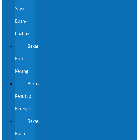
Sayur
Buah-
buahan
Bekas
Kulit
Kerang
Bekas
Penutup
Berengsel
Bekas
Buah