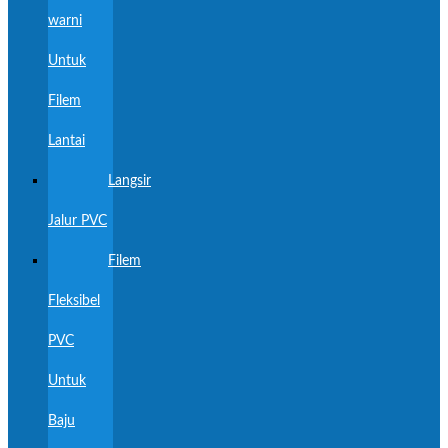
warni
Untuk
Filem
Lantai
Langsir
Jalur PVC
Filem
Fleksibel
PVC
Untuk
Baju