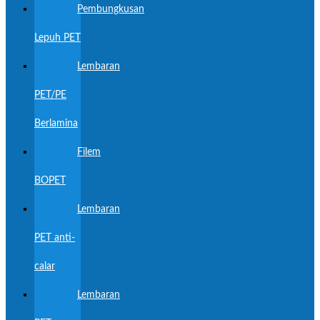
Pembungkusan
Lepuh PET
Lembaran
PET/PE
Berlamina
Filem
BOPET
Lembaran
PET anti-
calar
Lembaran