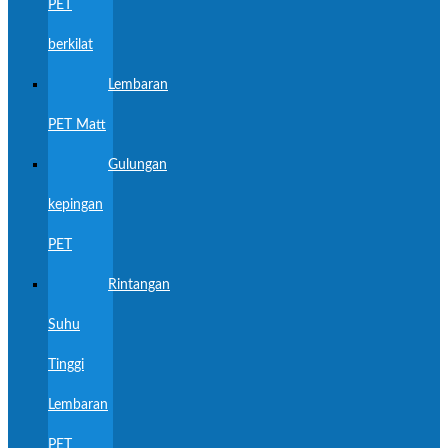
PET
berkilat
Lembaran
PET Matt
Gulungan
kepingan
PET
Rintangan
Suhu
Tinggi
Lembaran
PET