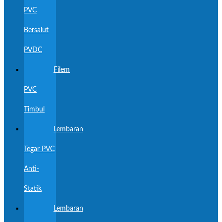
PVC
Bersalut
PVDC
Filem
PVC
Timbul
Lembaran
Tegar PVC
Anti-
Statik
Lembaran