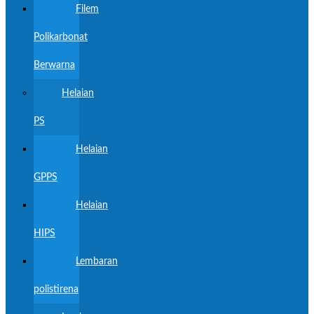
Filem
Polikarbonat
Berwarna
Helaian
PS
Helaian
GPPS
Helaian
HIPS
Lembaran
polistirena