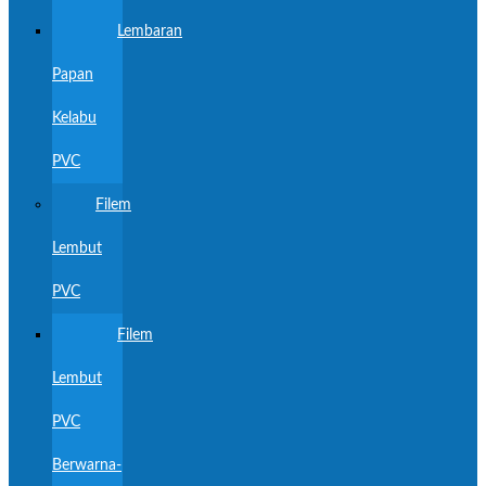
Lembaran
Papan
Kelabu
PVC
Filem
Lembut
PVC
Filem
Lembut
PVC
Berwarna-