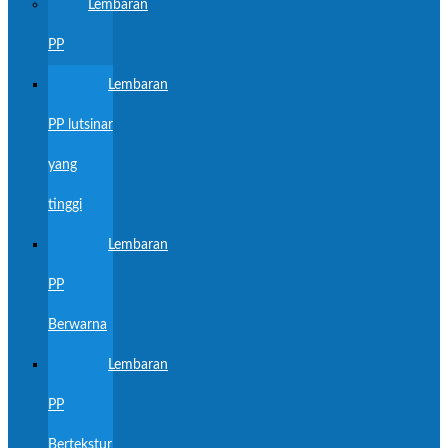
Lembaran
PP
Lembaran
PP lutsinar
yang
tinggi
Lembaran
PP
Berwarna
Lembaran
PP
Bertekstur