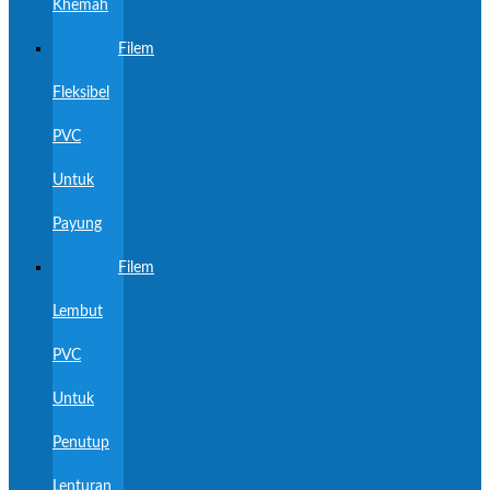
Khemah
Filem
Fleksibel
PVC
Untuk
Payung
Filem
Lembut
PVC
Untuk
Penutup
Lenturan