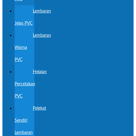
Lembaran
Jelas PVC
Lembaran
Warna
PVC
Helaian
Percetakan
PVC
Pelekat
Sendiri
Lembaran