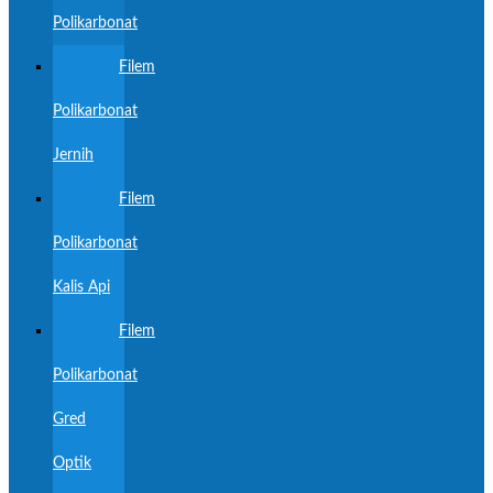
Polikarbonat
Filem
Polikarbonat
Jernih
Filem
Polikarbonat
Kalis Api
Filem
Polikarbonat
Gred
Optik