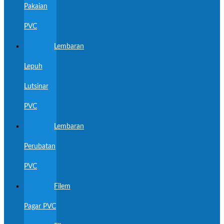
Pakaian
PVC
Lembaran
Lepuh
Lutsinar
PVC
Lembaran
Perubatan
PVC
Filem
Pagar PVC