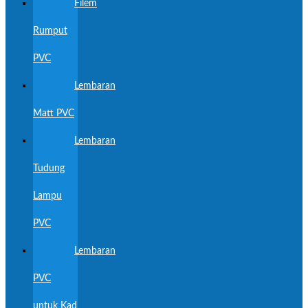
Filem
Rumput
PVC
Lembaran
Matt PVC
Lembaran
Tudung
Lampu
PVC
Lembaran
PVC
untuk Kad