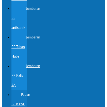
Lembaran
PP
antistatik
Lembaran
PP Tahan
Haba
Lembaran
PP Kalis
Api
Papan
Buih PVC