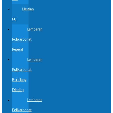
Helaian
PC
Lembaran
Polikarbonat
Pepejal
Lembaran
Polikarbonat
Berbilang
Dinding
Lembaran
Polikarbonat