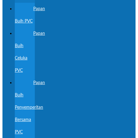
Papan
Buih PVC
Papan
Buih
Celuka
PVC
Papan
Buih
Penyemperitan
Bersama
PVC