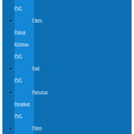
PVC
Filem
Pokok
Krismas
PVC
Kad
PVC
Penutup
Pengikat
PVC
Filem