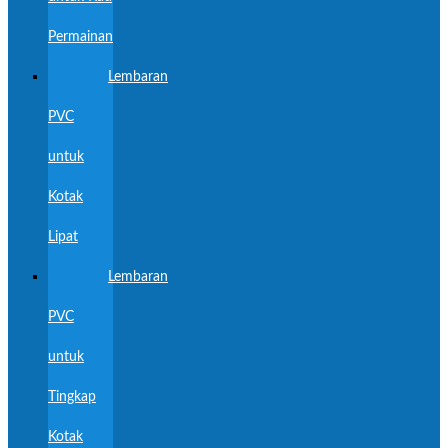
Permainan
Lembaran
PVC
untuk
Kotak
Lipat
Lembaran
PVC
untuk
Tingkap
Kotak