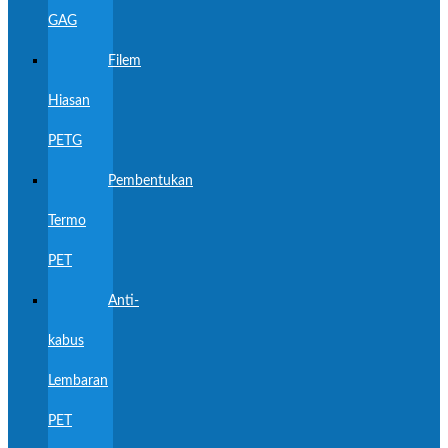
GAG
Filem
Hiasan
PETG
Pembentukan
Termo
PET
Anti-
kabus
Lembaran
PET