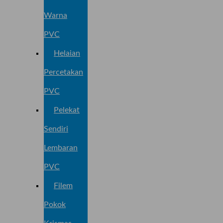
Warna
PVC
Helaian
Percetakan
PVC
Pelekat
Sendiri
Lembaran
PVC
Filem
Pokok