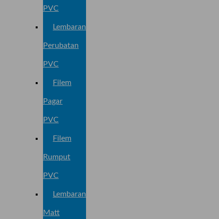
PVC
Lembaran
Perubatan
PVC
Filem
Pagar
PVC
Filem
Rumput
PVC
Lembaran
Matt