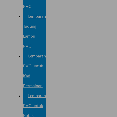
PVC
Lembaran
Tudung
Lampu
PVC
Lembaran
PVC untuk
Kad
Permainan
Lembaran
PVC untuk
Kotak