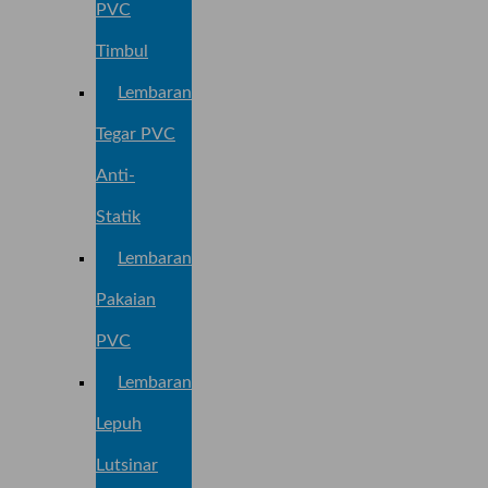
PVC
Timbul
Lembaran
Tegar PVC
Anti-
Statik
Lembaran
Pakaian
PVC
Lembaran
Lepuh
Lutsinar