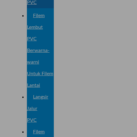
PVC
Filem
Lembut
PVC
Berwarna-
warni
Untuk Filem
Lantai
Langsir
Jalur
PVC
Filem