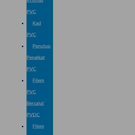
Krismas
PVC
Kad
PVC
Penutup
Pengikat
PVC
Filem
PVC
Bersalut
PVDC
Filem