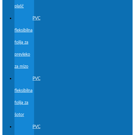
plašč
PVC
fleksibilna
folija za
prevleko
za mizo
PVC
fleksibilna
folija za
šotor
PVC