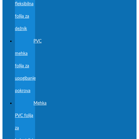
fleksibilna
folija za
dežnik
PVC
mehka
folija za
upogibanje
pokrova
Mehka
PVC folija
za