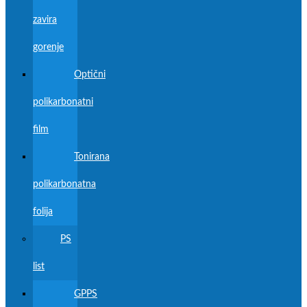
zavira
gorenje
Optični
polikarbonatni
film
Tonirana
polikarbonatna
folija
PS
list
GPPS