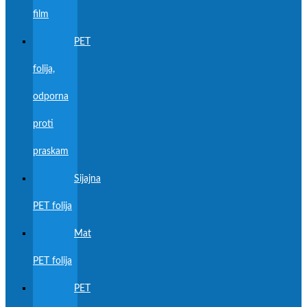
film
PET
folija,
odporna
proti
praskam
Sijajna
PET folija
Mat
PET folija
PET