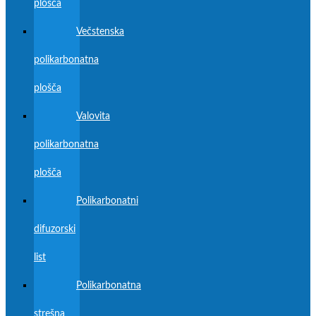
plošča
Večstenska
polikarbonatna
plošča
Valovita
polikarbonatna
plošča
Polikarbonatni
difuzorski
list
Polikarbonatna
strešna