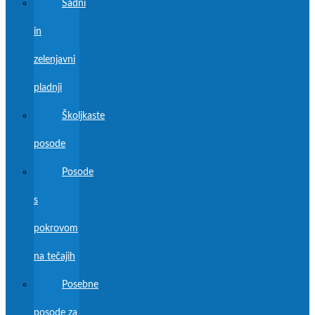
Sadni
in
zelenjavni
pladnji
Školjkaste
posode
Posode
s
pokrovom
na tečajih
Posebne
posode za