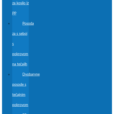
za kosilo iz
PP
Posoda
za s seboj
s
pokrovom
na tečajih
Dvobarvne
posode s
tečajnim
pokrovom