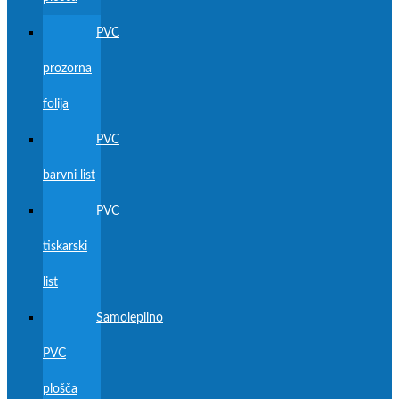
PVC
prozorna
folija
PVC
barvni list
PVC
tiskarski
list
Samolepilno
PVC
plošča