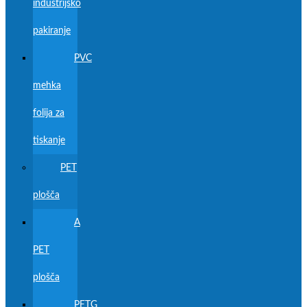
industrijsko
pakiranje
PVC
mehka
folija za
tiskanje
PET
plošča
A
PET
plošča
PETG