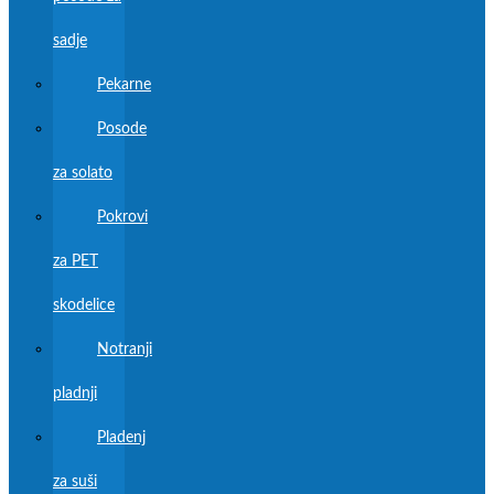
sadje
Pekarne
Posode
za solato
Pokrovi
za PET
skodelice
Notranji
pladnji
Pladenj
za suši