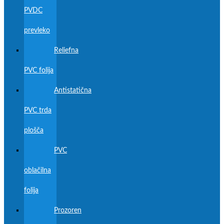
PVDC
prevleko
Reliefna
PVC folija
Antistatična
PVC trda
plošča
PVC
oblačilna
folija
Prozoren