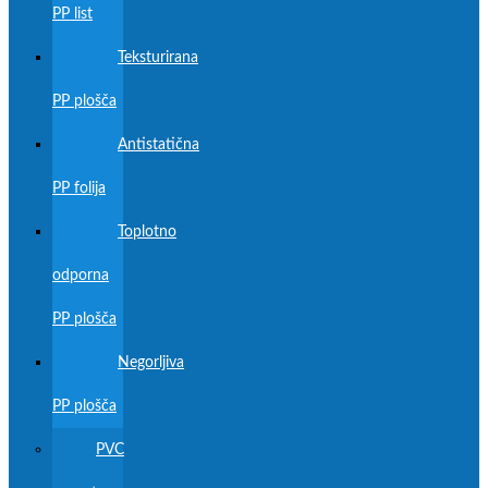
PP list
Teksturirana
PP plošča
Antistatična
PP folija
Toplotno
odporna
PP plošča
Negorljiva
PP plošča
PVC