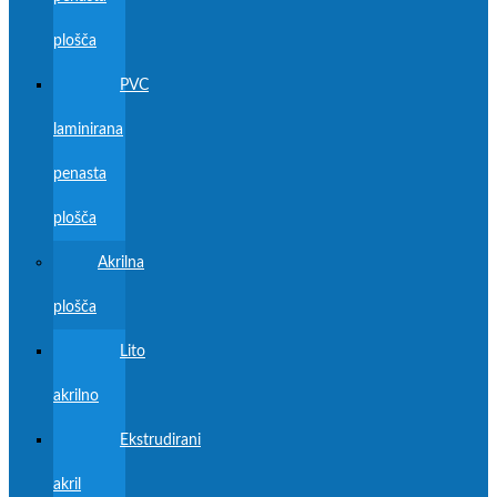
plošča
PVC
laminirana
penasta
plošča
Akrilna
plošča
Lito
akrilno
Ekstrudirani
akril