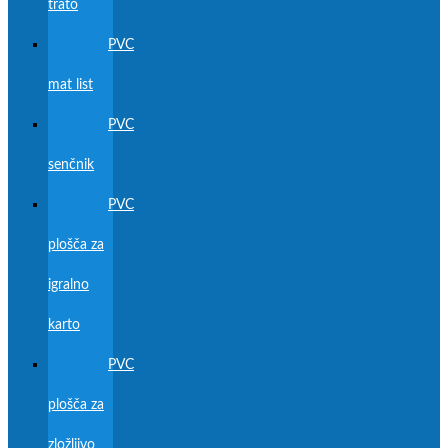
trato
PVC
mat list
PVC
senčnik
PVC
plošča za
igralno
karto
PVC
plošča za
zložljivo