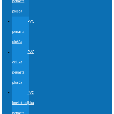
penasta
plošča
PVC
penasta
plošča
PVC
celuka
penasta
plošča
PVC
koekstruzijska
penasta