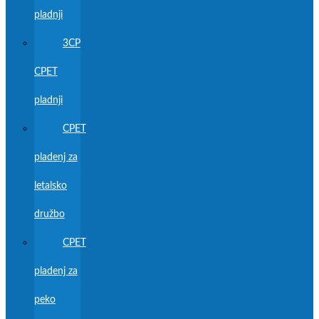
pladnji
3CP
CPET
pladnji
CPET
pladenj za
letalsko
družbo
CPET
pladenj za
peko