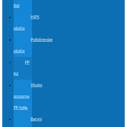
listi
HIPS
plošče
Polistirenske
plošče
PP
list
Visoko
prozorna
PP folija
Barvni