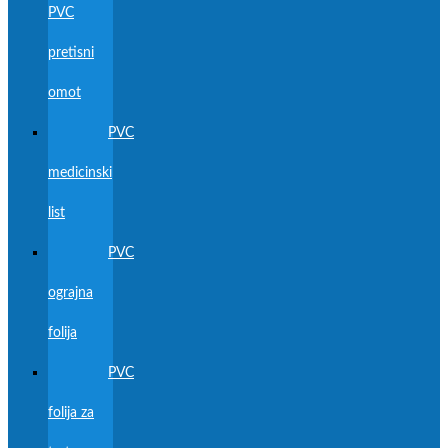
PVC
pretisni
omot
PVC
medicinski
list
PVC
ograjna
folija
PVC
folija za