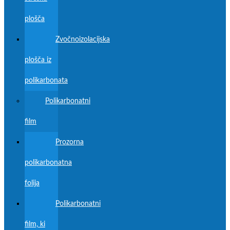
plošča
Zvočnoizolacijska
plošča iz
polikarbonata
Polikarbonatni
film
Prozorna
polikarbonatna
folija
Polikarbonatni
film, ki