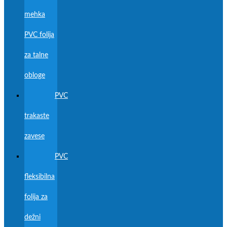
mehka
PVC folija
za talne
obloge
PVC
trakaste
zavese
PVC
fleksibilna
folija za
dežni