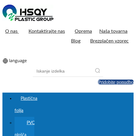
O nas
Kontaktirajte nas
Oprema
Naša tovarna
Blog
Brezplačen vzorec
Pridobite ponudbo
Plastična
folija
PVC
plošča