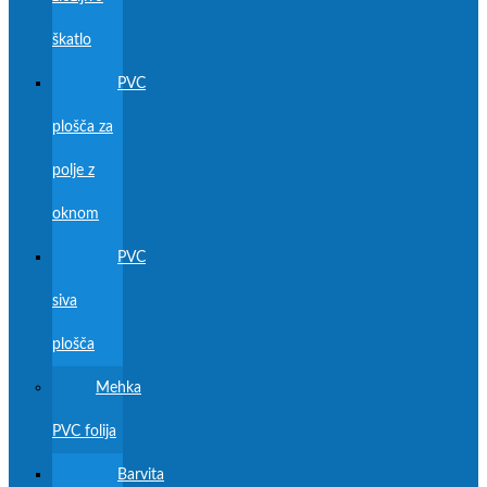
škatlo
PVC
plošča za
polje z
oknom
PVC
siva
plošča
Mehka
PVC folija
Barvita