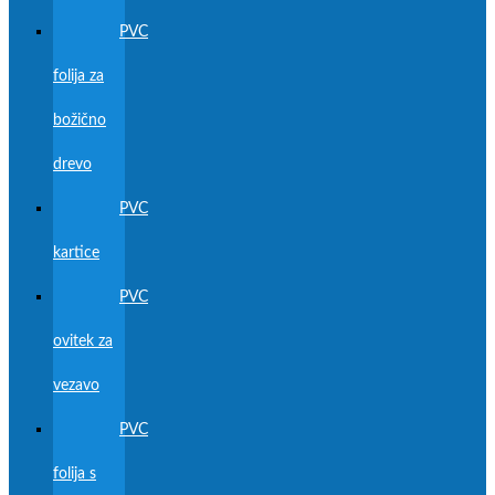
PVC
folija za
božično
drevo
PVC
kartice
PVC
ovitek za
vezavo
PVC
folija s