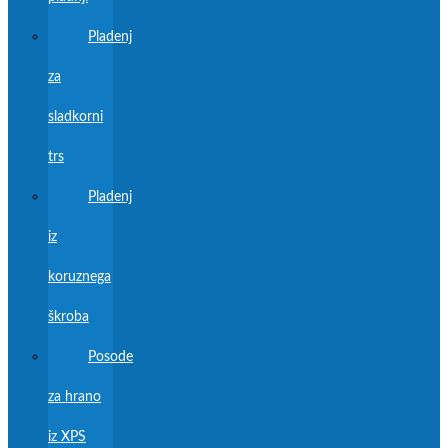
Pladenj
za
sladkorni
trs
Pladenj
iz
koruznega
škroba
Posode
za hrano
iz XPS