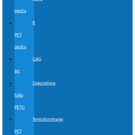
plošča
R
PET
plošča
GAG
list
Dekorativna
folija
PETG
Termoformiranje
PET