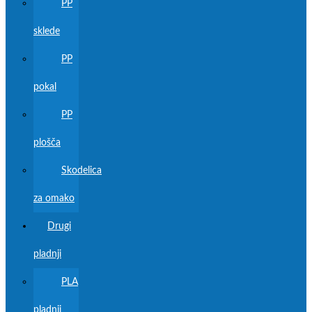
PP
sklede
PP
pokal
PP
plošča
Skodelica
za omako
Drugi
pladnji
PLA
pladnji