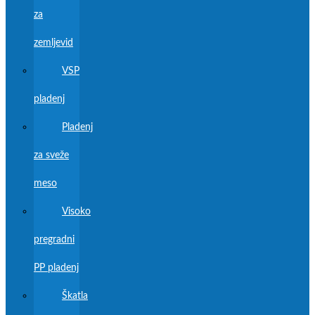
za
zemljevid
VSP
pladenj
Pladenj
za sveže
meso
Visoko
pregradni
PP pladenj
Škatla