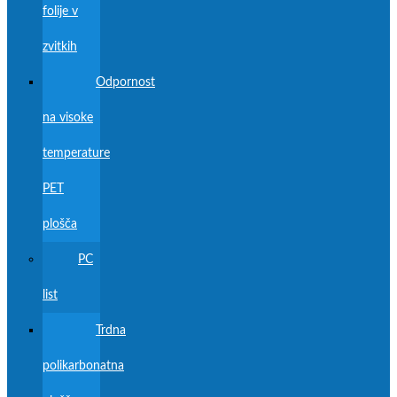
folije v
zvitkih
Odpornost
na visoke
temperature
PET
plošča
PC
list
Trdna
polikarbonatna