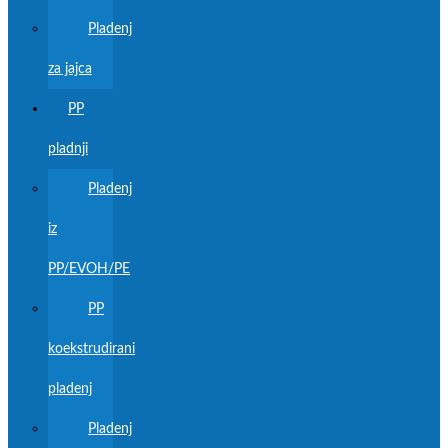
Pladenj
za jajca
PP
pladnji
Pladenj
iz
PP/EVOH/PE
PP
koekstrudirani
pladenj
Pladenj