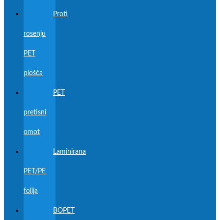
Proti
rosenju
PET
plošča
PET
pretisni
omot
Laminirana
PET/PE
folija
BOPET