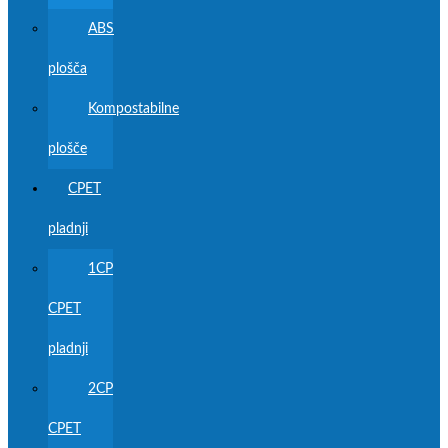
ABS
plošča
Kompostabilne
plošče
CPET
pladnji
1CP
CPET
pladnji
2CP
CPET