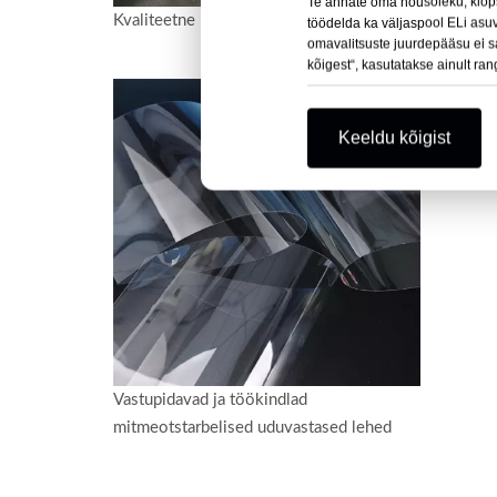
Te annate oma nõusoleku, klõp
Kvaliteetne PET-leht 10-st, mis ei udustu
Kahepo
töödelda ka väljaspool ELi asu
omavalitsuste juurdepääsu ei saa
kile näo
kõigest“, kasutatakse ainult ran
Keeldu kõigist
Vastupidavad ja töökindlad
mitmeotstarbelised uduvastased lehed