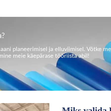
a?
ani planeerimisel ja elluviimisel. Võtke m
ine meie käepärase tööriista abil!
Miks valida