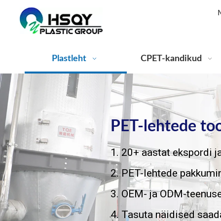
Plastleht
CPET-kandikud
PET-lehtede toot
1. 20+ aastat ekspordi 
2. PET-lehtede pakkumin
3. OEM- ja ODM-teenus
4. Tasuta näidised saad