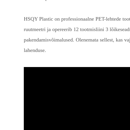
HSQY Plastic on professionaalne PET-lehtede tootj
ruutmeetri ja opereerib 12 tootmisliini 3 lõike
pakendamisvõimalused. Olenemata sellest, kas vaja
lahenduse.