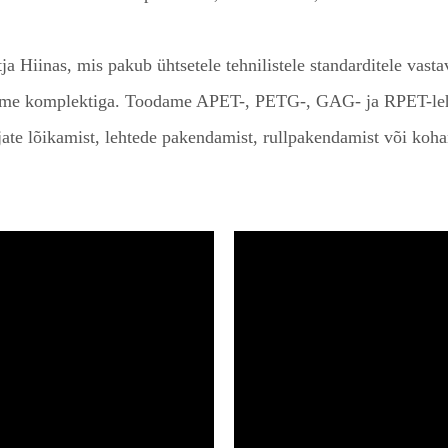
a Hiinas, mis pakub ühtsetele tehnilistele standarditele vast
seadme komplektiga. Toodame APET-, PETG-, GAG- ja RPET-leht
te lõikamist, lehtede pakendamist, rullpakendamist või kohan