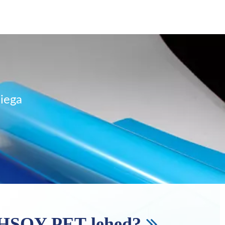
eiega
 HSQY PET-lehed?