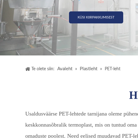
KÜSI KIIRPAKKUMISEST
Avaleht
Plastleht
Te olete siin:
»
»
PET-leht
H
Usaldusväärse PET-lehtede tarnijana oleme pühendu
keskkonnasõbralik termoplast, mis on tuntud oma m
omaduste poolest. Need eelised muudavad PET-lehe