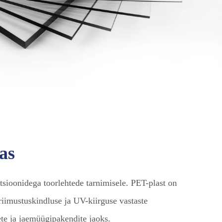
as
tsioonidega toorlehtede tarnimisele. PET-plast on
iimustuskindluse ja UV-kiirguse vastaste
te ja jaemüügipakendite jaoks.