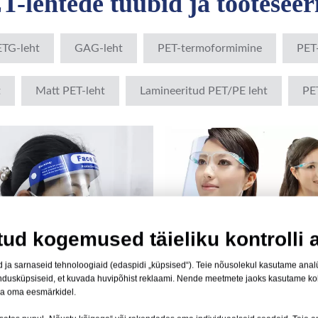
T-lehtede tüübid ja tooteseer
TG-leht
GAG-leht
PET-termoformimine
PET-
t
Matt PET-leht
Lamineeritud PET/PE leht
PET
tud kogemused täieliku kontrolli a
 ja sarnaseid tehnoloogiaid (edaspidi „küpsised“). Teie nõusolekul kasutame analüüt
turundusküpsiseid, et kuvada huvipõhist reklaami. Nende meetmete jaoks kasutame k
ka oma eesmärkidel.