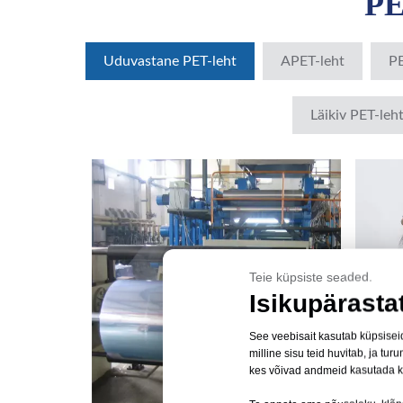
PE
Uduvastane PET-leht
APET-leht
PE
Läikiv PET-leh
Teie küpsiste seaded.
Isikupärasta
See veebisait kasutab küpsiseid
milline sisu teid huvitab, ja 
kes võivad andmeid kasutada 