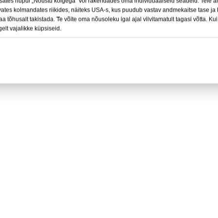
sates nupul „Nõustu kõigega“ või rakendades oma individuaalseid seadeid. Teie a
olne uduvastane lemmikloomade
Kvaliteetne läbipaistev plastist
vates kolmandates riikides, näiteks USA-s, kus puudub vastav andmekaitse tase ja 
 tõhusalt takistada. Te võite oma nõusoleku igal ajal viivitamatult tagasi võtta. Ku
kaitseks
uduvastane PET-leht 0,25 mm
gelt vajalikke küpsiseid.
pritsmekindel läbipaistva näokait