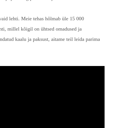
avaid lehti. Meie tehas hõlmab üle 15 000
i, millel kõigil on ühtsed omadused ja
datud kaalu ja paksust, aitame teil leida parima