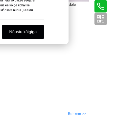
ndmeid võidakse seejärel
PET-uduvastane leht näovisiiridele
kus eelkõige kohalike
i klõpsate nupul „Keeldu
se jaoks
Nõustu kõigiga
Rohkem >>