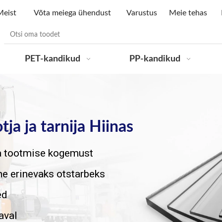
Meist
Võta meiega ühendust
Varustus
Meie tehas
PET-kandikud
PP-kandikud
ja ja tarnija Hiinas
ja tootmise kogemust
e erinevaks otstarbeks
ed
aval