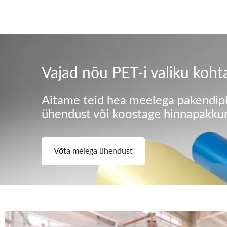
Vajad nõu PET-i valiku koht
Aitame teid hea meelega pakendipla
ühendust või koostage hinnapakkum
Võta meiega ühendust