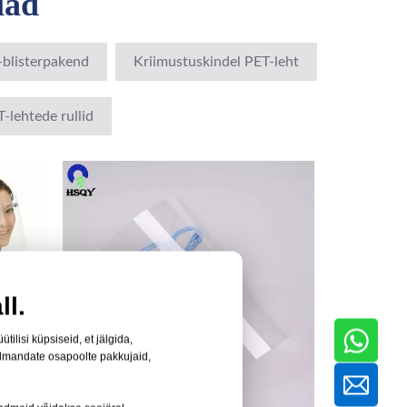
iad
blisterpakend
Kriimustuskindel PET-leht
-lehtede rullid
ll.
ilisi küpsiseid, et jälgida,
olmandate osapoolte pakkujaid,