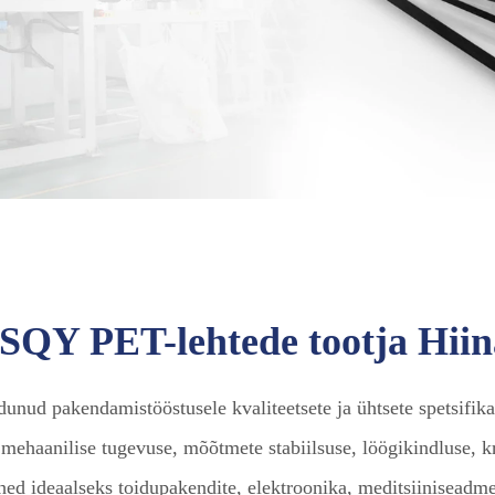
SQY PET-lehtede tootja Hiin
nud pakendamistööstusele kvaliteetsete ja ühtsete spetsifika
ehaanilise tugevuse, mõõtmete stabiilsuse, löögikindluse, kr
d ideaalseks toidupakendite, elektroonika, meditsiiniseadme