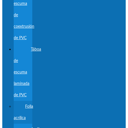
escuma
de
coextrusión
de PVC
Táboa
de
escuma
laminada
de PVC
Folla
acrílica