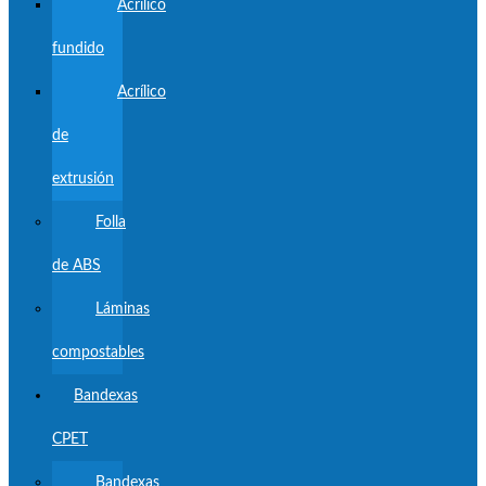
Acrílico
fundido
Acrílico
de
extrusión
Folla
de ABS
Láminas
compostables
Bandexas
CPET
Bandexas