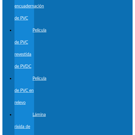
encuadernación
de PVC
Película
de PVC
revestida
de PVDC
Película
de PVC en
relevo
Lámina
ríxida de