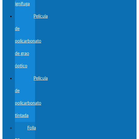
ignífuga
Película
de
policarbonato
de grao
óptico
Película
de
policarbonato
tintada
Folla