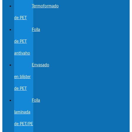
Termoformado
de PET
Folla
de PET
antivaho
Envasado
en blíster
de PET
Folla
laminada
de PET/PE