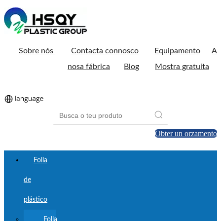
Sobre nós
Contacta connosco
Equipamento
A
nosa fábrica
Blog
Mostra gratuíta
Obter un orzamento
Folla
de
plástico
Folla