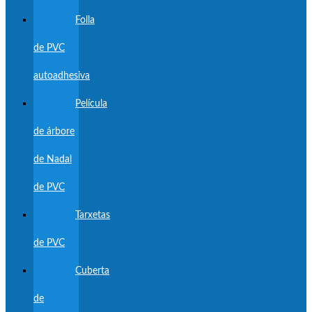
Folla
de PVC
autoadhesiva
Película
de árbore
de Nadal
de PVC
Tarxetas
de PVC
Cuberta
de