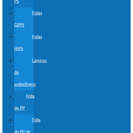
PS
Follas
GPPS
Follas
HIPS
Láminas
de
poliestireno
Folla
de PP
Folla
de PP de