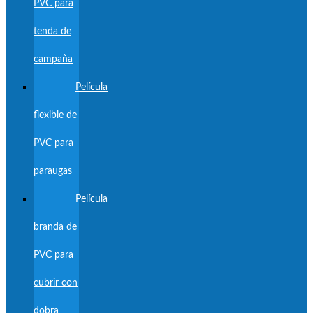
PVC para
tenda de
campaña
Película
flexible de
PVC para
paraugas
Película
branda de
PVC para
cubrir con
dobra