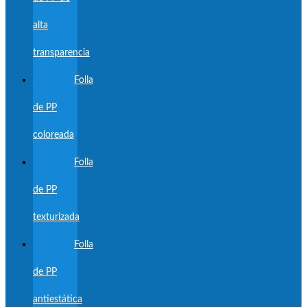
alta
transparencia
Folla
de PP
coloreada
Folla
de PP
texturizada
Folla
de PP
antiestática