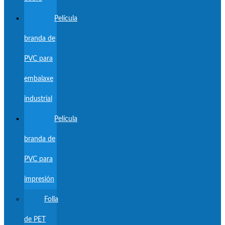
Película
branda de
PVC para
embalaxe
industrial
Película
branda de
PVC para
impresión
Folla
de PET