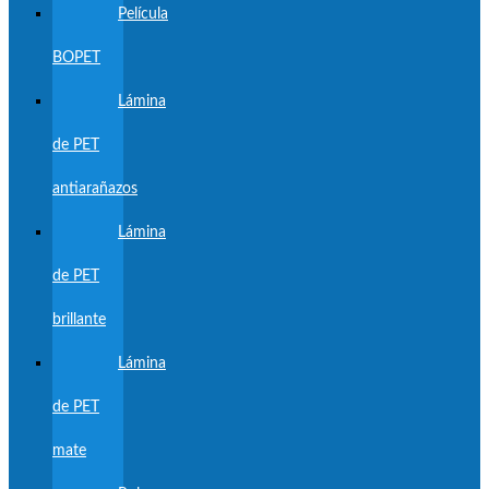
Película
BOPET
Lámina
de PET
antiarañazos
Lámina
de PET
brillante
Lámina
de PET
mate