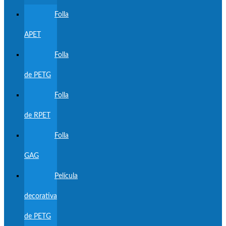
Folla
APET
Folla
de PETG
Folla
de RPET
Folla
GAG
Película
decorativa
de PETG