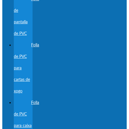
de
pantalla
de PVC
Folla
de PVC
para
cartas de
xogo
Folla
de PVC
para caixa