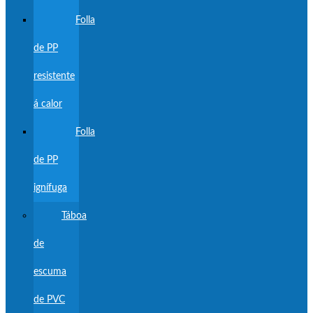
Folla
de PP
resistente
á calor
Folla
de PP
ignífuga
Táboa
de
escuma
de PVC