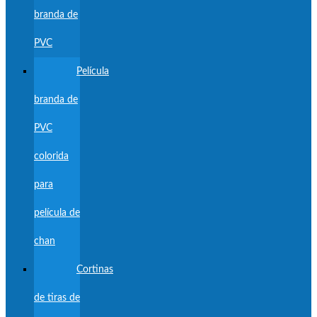
branda de
PVC
Película
branda de
PVC
colorida
para
película de
chan
Cortinas
de tiras de