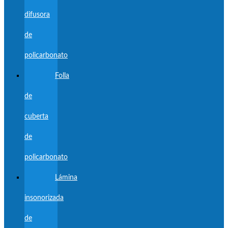
difusora
de
policarbonato
Folla
de
cuberta
de
policarbonato
Lámina
insonorizada
de