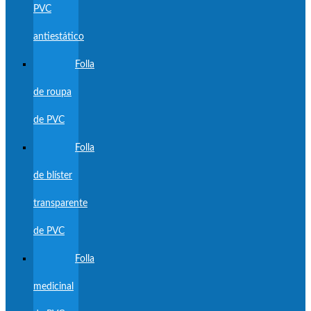
PVC
antiestático
Folla
de roupa
de PVC
Folla
de blíster
transparente
de PVC
Folla
medicinal