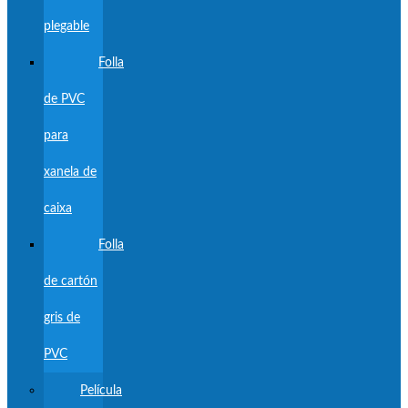
plegable
Folla
de PVC
para
xanela de
caixa
Folla
de cartón
gris de
PVC
Película