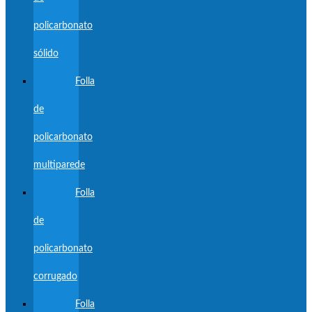
policarbonato
sólido
Folla
de
policarbonato
multiparede
Folla
de
policarbonato
corrugado
Folla