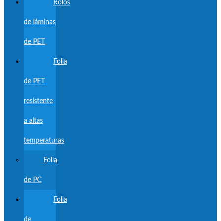
Rolos
de láminas
de PET
Folla
de PET
resistente
a altas
temperaturas
Folla
de PC
Folla
de