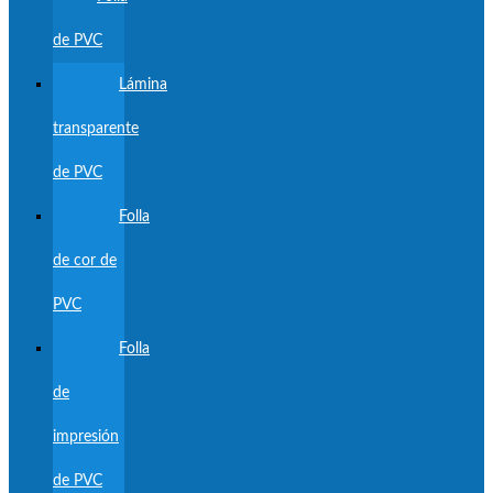
de PVC
Lámina
transparente
de PVC
Folla
de cor de
PVC
Folla
de
impresión
de PVC