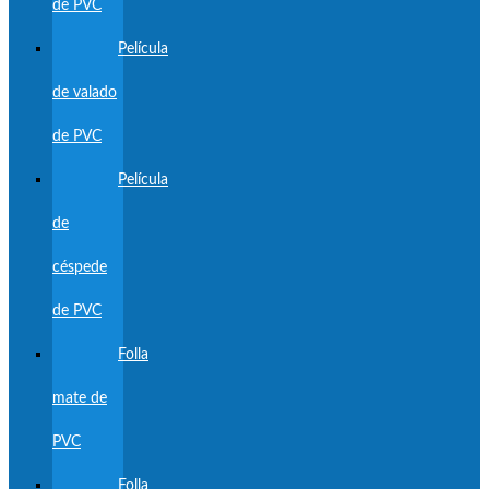
de PVC
Película
de valado
de PVC
Película
de
céspede
de PVC
Folla
mate de
PVC
Folla