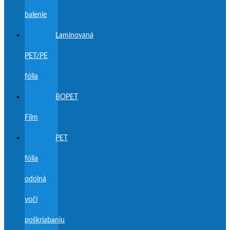
balenie
Laminovaná
PET/PE
fólia
BOPET
Film
PET
fólia
odolná
voči
poškriabaniu