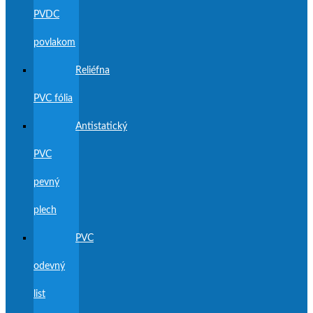
PVDC
povlakom
Reliéfna
PVC fólia
Antistatický
PVC
pevný
plech
PVC
odevný
list