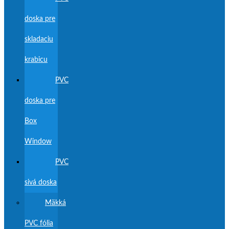
doska pre
skladaciu
krabicu
PVC
doska pre
Box
Window
PVC
sivá doska
Mäkká
PVC fólia