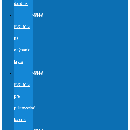
dáždnik
Mäkká
PVC fólia
na
ohýbanie
krytu
Mäkká
PVC fólia
pre
priemyselné
balenie