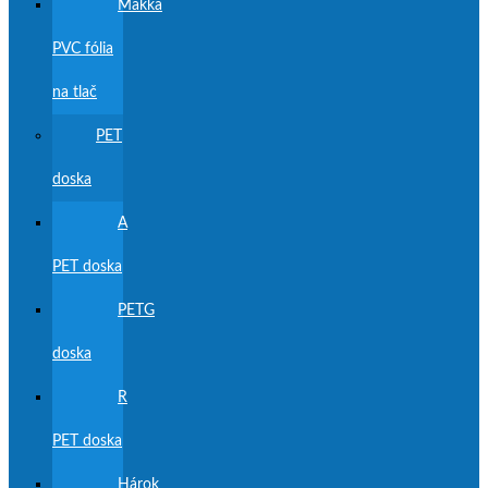
Mäkká
PVC fólia
na tlač
PET
doska
A
PET doska
PETG
doska
R
PET doska
Hárok