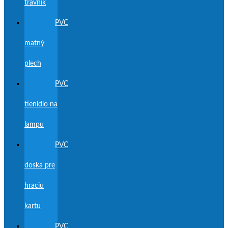
trávnik
PVC
matný
plech
PVC
tienidlo na
lampu
PVC
doska pre
hraciu
kartu
PVC