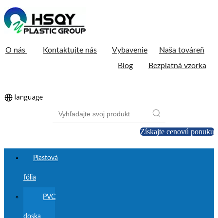
O nás
Kontaktujte nás
Vybavenie
Naša továreň
Blog
Bezplatná vzorka
Získajte cenovú ponuku
Plastová
fólia
PVC
doska