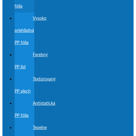
fólia
Vysoko
priehľadná
PP fólia
Farebný
PP list
Textúrovaný
PP plech
Antistatická
PP fólia
Tepelne