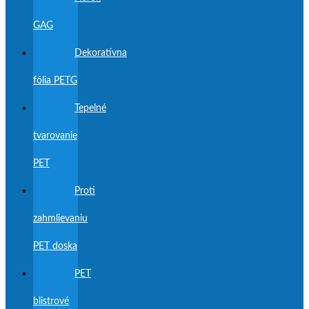
GAG
Dekoratívna
fólia PETG
Tepelné
tvarovanie
PET
Proti
zahmlievaniu
PET doska
PET
blistrové