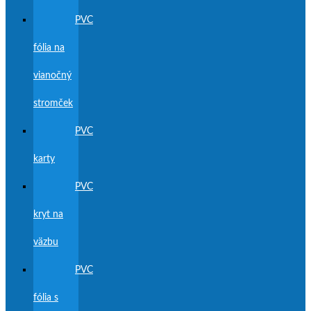
PVC
fólia na
vianočný
stromček
PVC
karty
PVC
kryt na
väzbu
PVC
fólia s