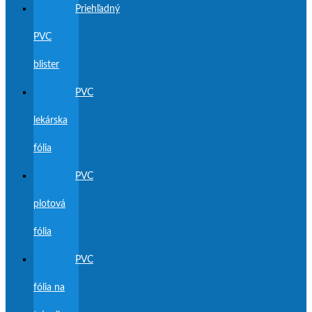
Priehľadný
PVC
blister
PVC
lekárska
fólia
PVC
plotová
fólia
PVC
fólia na