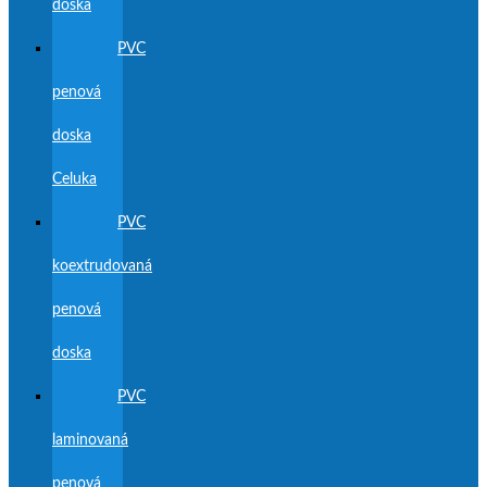
doska
PVC
penová
doska
Celuka
PVC
koextrudovaná
penová
doska
PVC
laminovaná
penová