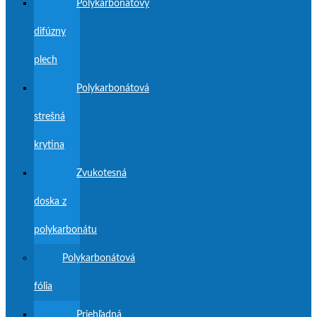
Polykarbonátový
difúzny
plech
Polykarbonátová
strešná
krytina
Zvukotesná
doska z
polykarbonátu
Polykarbonátová
fólia
Priehľadná