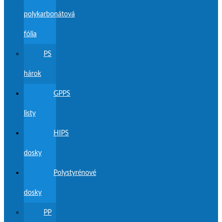
polykarbonátová
fólia
PS
hárok
GPPS
listy
HIPS
dosky
Polystyrénové
dosky
PP