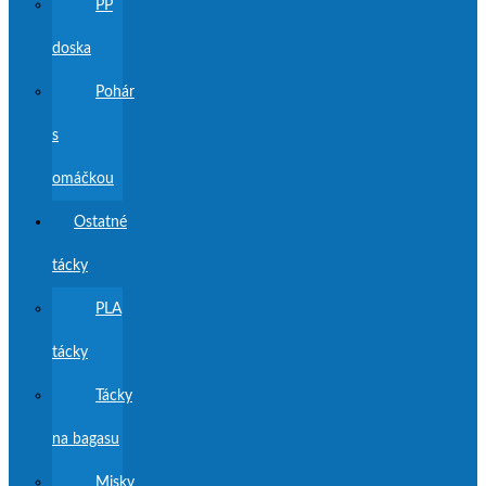
PP
doska
Pohár
s
omáčkou
Ostatné
tácky
PLA
tácky
Tácky
na bagasu
Misky