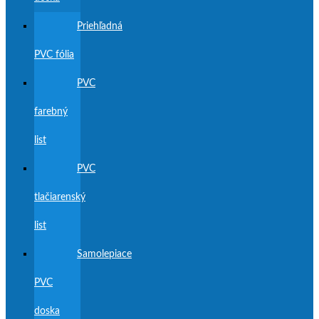
Priehľadná
PVC fólia
PVC
farebný
list
PVC
tlačiarenský
list
Samolepiace
PVC
doska