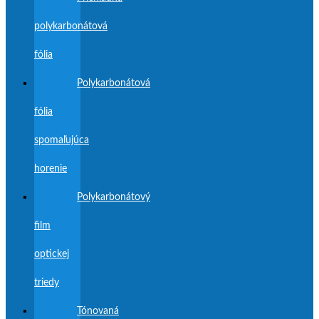
polykarbonátová
fólia
Polykarbonátová
fólia
spomaľujúca
horenie
Polykarbonátový
film
optickej
triedy
Tónovaná