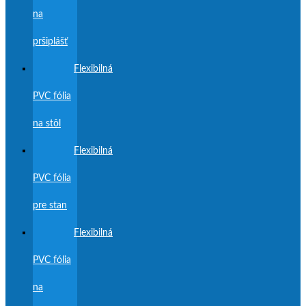
na
pršiplášť
Flexibilná
PVC fólia
na stôl
Flexibilná
PVC fólia
pre stan
Flexibilná
PVC fólia
na