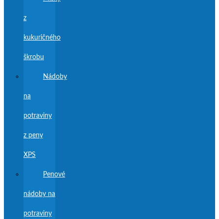
z
kukuričného
škrobu
Nádoby
na
potraviny
z peny
XPS
Penové
nádoby na
potraviny