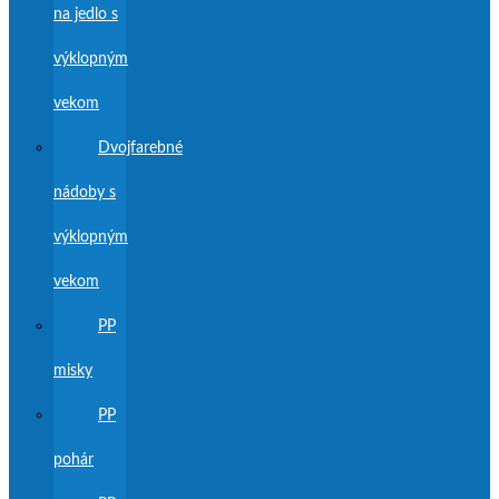
na jedlo s
výklopným
vekom
Dvojfarebné
nádoby s
výklopným
vekom
PP
misky
PP
pohár