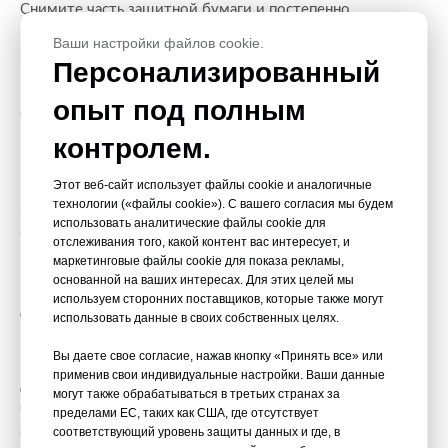
Снимите часть защитной бумаги и постепенно
приклейте лист, разглаживая пузырьки воздуха с
Ваши настройки файлов cookie.
помощью ракеля.
Персонализированный
Продолжайте отклеивать и прижимать пленку, пока весь
опыт под полным
лист не будет равномерно приклеен, обеспечивая
надежное и профессиональное покрытие.
контролем.
Можно ли снять или переклеить
Этот веб-сайт использует файлы cookie и аналогичные
технологии («файлы cookie»). С вашего согласия мы будем
самоклеящиеся ПВХ-листы?
использовать аналитические файлы cookie для
Самоклеящиеся ПВХ-листы можно снять, не повредив
отслеживания того, какой контент вас интересует, и
поверхность, что делает их отличным вариантом для
маркетинговые файлы cookie для показа рекламы,
основанной на ваших интересах. Для этих целей мы
временных работ.
используем сторонних поставщиков, которые также могут
Для изменения положения некоторые листы имеют
использовать данные в своих собственных целях.
клей с низкой адгезией, что позволяет внести
Вы даете свое согласие, нажав кнопку «Принять все» или
корректировки перед окончательным приклеиванием.
применив свои индивидуальные настройки. Ваши данные
Для удаления остатков клея можно использовать мягкие
могут также обрабатываться в третьих странах за
чистящие средства или средства для удаления клея,
пределами ЕС, таких как США, где отсутствует
соответствующий уровень защиты данных и где, в
чтобы получить чистую поверхность.