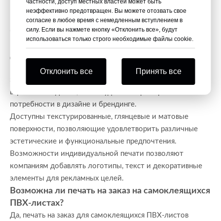
частности, доступ местных властей может быть
неэффективно предотвращен. Вы можете отозвать свое
Можно ли изготовить
согласие в любое время с немедленным вступлением в
самоклеящиеся ПВХ-листы на заказ?
силу. Если вы нажмете кнопку «Отклонить все», будут
использоваться только строго необходимые файлы cookie.
Какие варианты индивидуализации доступны
для самоклеящихся ПВХ-листов?
Производители предлагают изготовление продукции на
Отклонить все
Принять все
заказ по индивидуальным размерам, цветам, узорам и
вариантам отделки, чтобы удовлетворить различные
потребности в дизайне и брендинге.
Доступны текстурированные, глянцевые и матовые
поверхности, позволяющие удовлетворить различные
эстетические и функциональные предпочтения.
Возможности индивидуальной печати позволяют
компаниям добавлять логотипы, текст и декоративные
элементы для рекламных целей.
Возможна ли печать на заказ на самоклеящихся
ПВХ-листах?
Да, печать на заказ для самоклеящихся ПВХ-листов