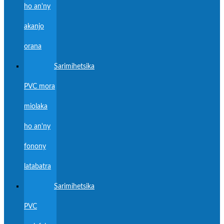
ho an'ny
akanjo
orana
Sarimihetsika
PVC mora
miolaka
ho an'ny
fonony
latabatra
Sarimihetsika
PVC