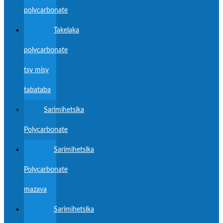
polycarbonate
Takelaka
polycarbonate
tsy misy
tabataba
Sarimihetsika
Polycarbonate
Sarimihetsika
Polycarbonate
mazava
Sarimihetsika