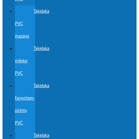
Takelaka
PVC
mazava
Takelaka
miloko
PVC
Takelaka
fanontam-
pirinty
PVC
Takelaka