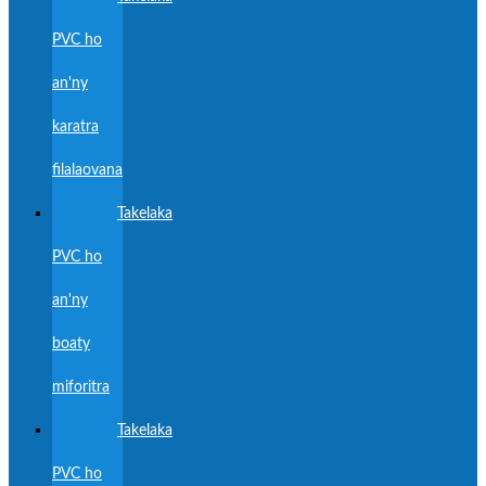
PVC ho
an'ny
karatra
filalaovana
Takelaka
PVC ho
an'ny
boaty
miforitra
Takelaka
PVC ho