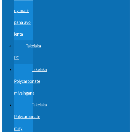
ny mari-
pana avo
lenta
Takelaka
PC
Takelaka
Polycarbonate
mivaingana
Takelaka
Polycarbonate
misy