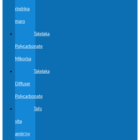
rindrina
maro
Takelaka
Polycarbonate
Mikorisa
Takelaka
Diffuser
Polycarbonate
Tafo
vita
amin'ny