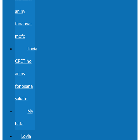
an'ny
fanaova-
mofo
Lovia
CPET ho
an'ny
fonosana
sakafo
Ny
hafa
Lovia