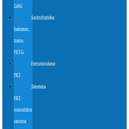
GAG
Sarimihetsika
haingon-
trano
PETG
Famolavolana
PET
Takelaka
PET
manohitra
zavona