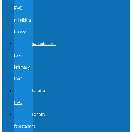
PVC
miraikitra
ho azy
Sarimihetsika
hazo
krismasy
PVC
Karatra
PVC
Fonony
fametahana