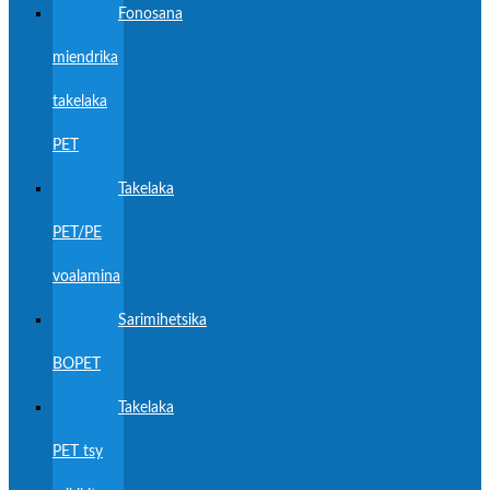
Fonosana
miendrika
takelaka
PET
Takelaka
PET/PE
voalamina
Sarimihetsika
BOPET
Takelaka
PET tsy