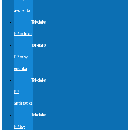
avo lenta
Takelaka
PP miloko
Takelaka
PP misy
endrika
Takelaka
PP
antistatika
Takelaka
PP tsy