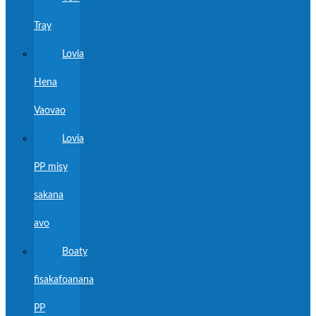
Tray
Lovia
Hena
Vaovao
Lovia
PP misy
sakana
avo
Boaty
fisakafoanana
PP