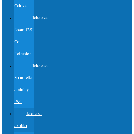
Celuka
Takelaka
Foam PVC
Co-
Extrusion
Takelaka
Foam vita
amin'ny
PVC
Takelaka
akrilika