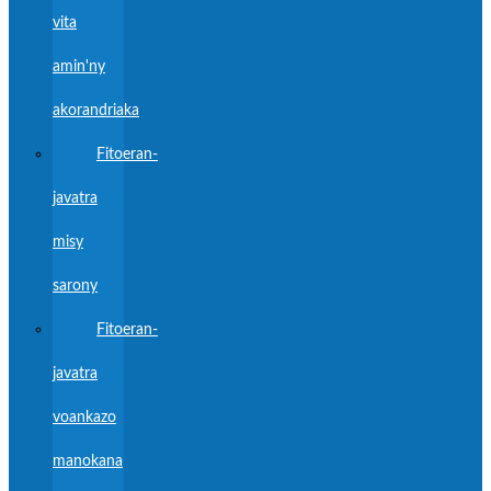
vita
amin'ny
akorandriaka
Fitoeran-
javatra
misy
sarony
Fitoeran-
javatra
voankazo
manokana