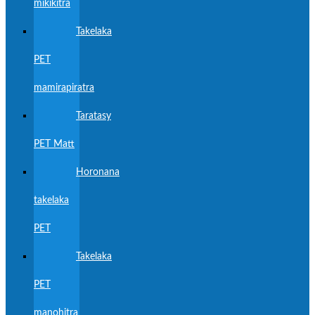
mikikitra
Takelaka
PET
mamirapiratra
Taratasy
PET Matt
Horonana
takelaka
PET
Takelaka
PET
manohitra