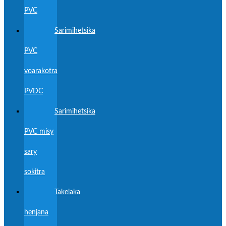
PVC
Sarimihetsika
PVC
voarakotra
PVDC
Sarimihetsika
PVC misy
sary
sokitra
Takelaka
henjana