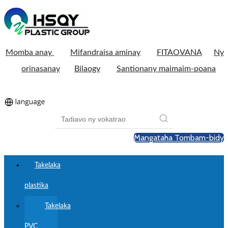
Momba anay
Mifandraisa aminay
FITAOVANA
Ny
orinasanay
Bilaogy
Santionany maimaim-poana
Mangataha Tombam-bidy
Takelaka
plastika
Takelaka
PVC