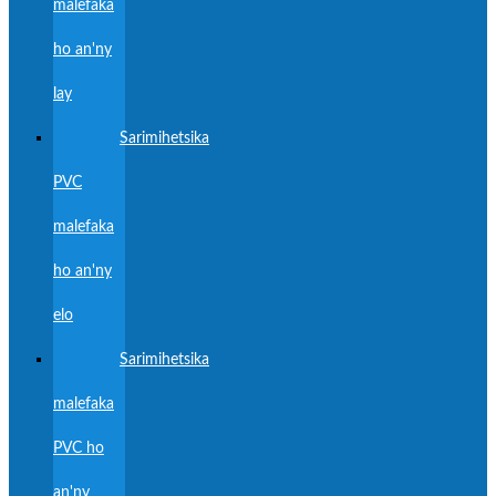
malefaka
ho an'ny
lay
Sarimihetsika
PVC
malefaka
ho an'ny
elo
Sarimihetsika
malefaka
PVC ho
an'ny