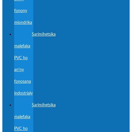
fonony
miondrika
Sarimihetsika
malefaka
PVC ho
an'ny
fonosana
indostrialy
Sarimihetsika
malefaka
PVC ho