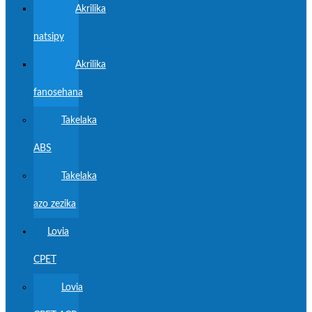
Akrilika
natsipy
Akrilika
fanosehana
Takelaka
ABS
Takelaka
azo zezika
Lovia
CPET
Lovia