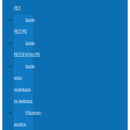
PET
Lovia
PET/PE
Lovia
PET/EVOH/PE
Lovia
misy
voankazo
sy legioma
Fitoeran-
javatra