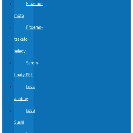
Fitoeran-
mofo
Fitoeran-
tsakafo
salady
Sarom-
boaty PET
Lovia
anatiny
Lovia
Sushi