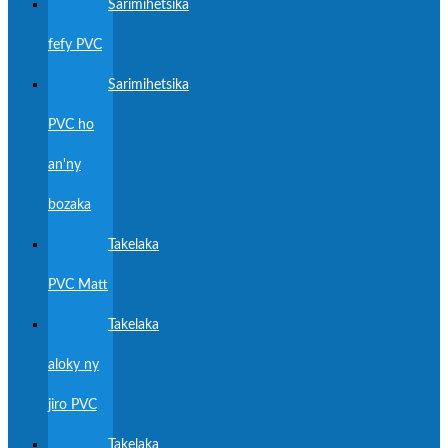
Sarimihetsika
fefy PVC
Sarimihetsika
PVC ho
an'ny
bozaka
Takelaka
PVC Matt
Takelaka
aloky ny
jiro PVC
Takelaka