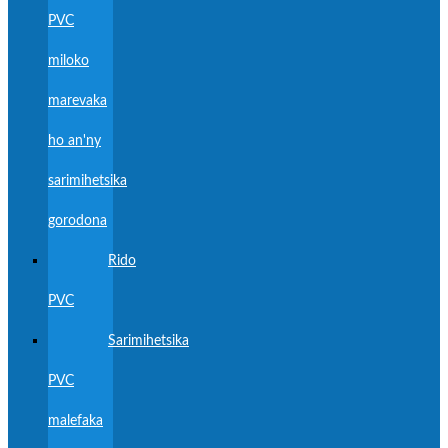
PVC
miloko
marevaka
ho an'ny
sarimihetsika
gorodona
Rido
PVC
Sarimihetsika
PVC
malefaka