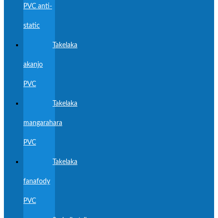
PVC anti-
static
Takelaka
akanjo
PVC
Takelaka
mangarahara
PVC
Takelaka
fanafody
PVC