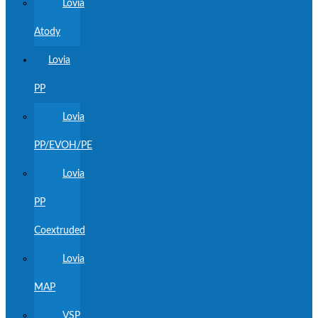
Lovia
Atody
Lovia
PP
Lovia
PP/EVOH/PE
Lovia
PP
Coextruded
Lovia
MAP
VSP