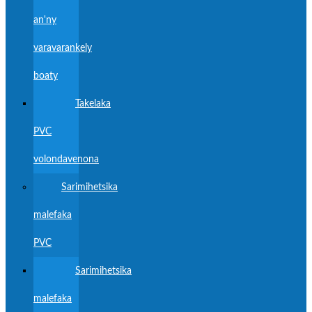
an'ny
varavarankely
boaty
Takelaka
PVC
volondavenona
Sarimihetsika
malefaka
PVC
Sarimihetsika
malefaka