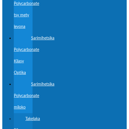
Polycarbonate
tsy mety
levona
Sarimihetsika
Polycarbonate
Kilasy
Optika
Sarimihetsika
Polycarbonate
miloko
Takelaka