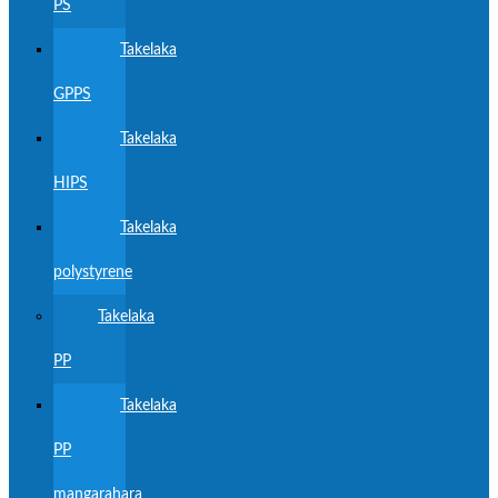
PS
Takelaka
GPPS
Takelaka
HIPS
Takelaka
polystyrene
Takelaka
PP
Takelaka
PP
mangarahara