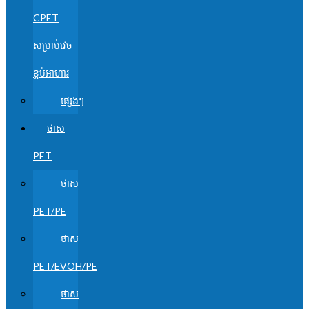
CPET
សម្រាប់វេច
ខ្ចប់អាហារ
ផ្សេងៗ
ថាស
PET
ថាស
PET/PE
ថាស
PET/EVOH/PE
ថាស