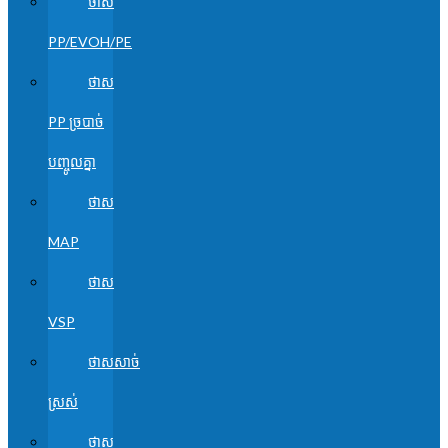
ថាស
PP/EVOH/PE
ថាស
PP ច្របាច់
បញ្ចូលគ្នា
ថាស
MAP
ថាស
VSP
ថាសសាច់
ស្រស់
ថាស