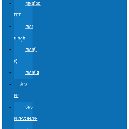
គម្របពែង
PET
ថាស
ខាងក្នុង
ថាសស៊ូ
ស៊ី
ថាសស៊ុត
ថាស
PP
ថាស
PP/EVOH/PE