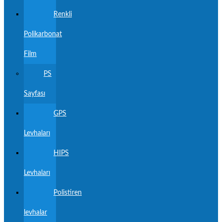
Renkli
Polikarbonat
Film
PS
Sayfası
GPS
Levhaları
HIPS
Levhaları
Polistiren
levhalar