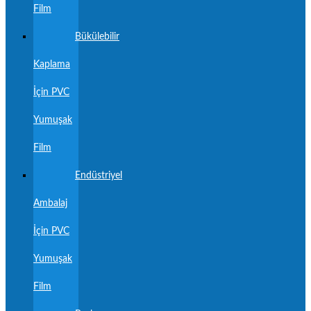
Film
Bükülebilir
Kaplama
İçin PVC
Yumuşak
Film
Endüstriyel
Ambalaj
İçin PVC
Yumuşak
Film