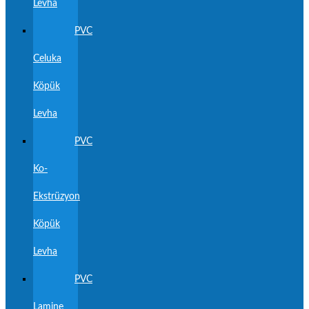
Levha
PVC
Celuka
Köpük
Levha
PVC
Ko-
Ekstrüzyon
Köpük
Levha
PVC
Lamine