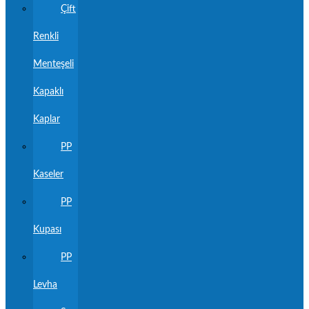
Çift
Renkli
Menteşeli
Kapaklı
Kaplar
PP
Kaseler
PP
Kupası
PP
Levha