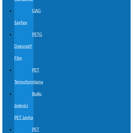
GAG
Sayfası
PETG
Dekoratif
Film
PET
Termoformlama
Buğu
önleyici
PET Levha
PET