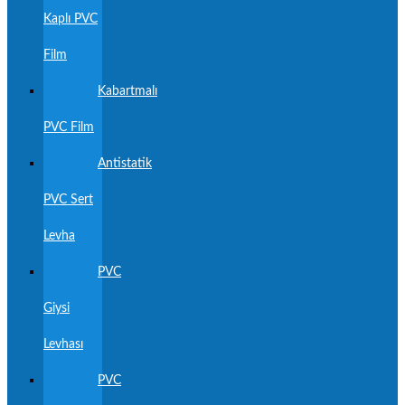
Kaplı PVC
Film
Kabartmalı
PVC Film
Antistatik
PVC Sert
Levha
PVC
Giysi
Levhası
PVC