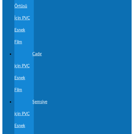
Örtüsü
İçin PVC
Esnek
Film
Çadır
için PVC
Esnek
Film
Şemsiye
için PVC
Esnek