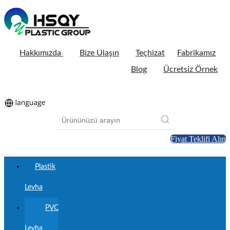
Hakkımızda
Bize Ulaşın
Teçhizat
Fabrikamız
Blog
Ücretsiz Örnek
Fiyat Teklifi Alın
Plastik
Levha
PVC
Levha