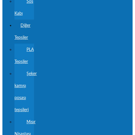
Sos
Kabı
Diğer
Tepsiler
PLA
Tepsiler
Şeker
kamışı
posası
tepsileri
Mısır
Nişastası