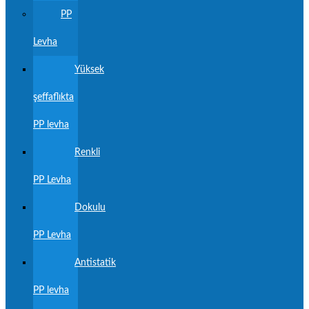
PP
Levha
Yüksek
şeffaflıkta
PP levha
Renkli
PP Levha
Dokulu
PP Levha
Antistatik
PP levha