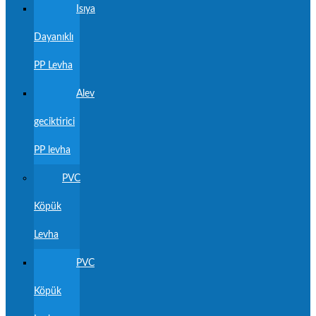
Isıya
Dayanıklı
PP Levha
Alev
geciktirici
PP levha
PVC
Köpük
Levha
PVC
Köpük