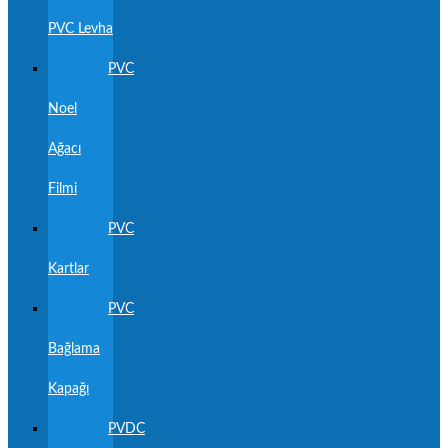
PVC Levha
PVC
Noel
Ağacı
Filmi
PVC
Kartlar
PVC
Bağlama
Kapağı
PVDC