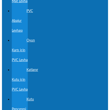
Mat Levha
PVC
Abajur
Levhası
Oyun
Kartı için
PVC Levha
Katlanır
Kutu için
PVC Levha
Kutu
Penceresi