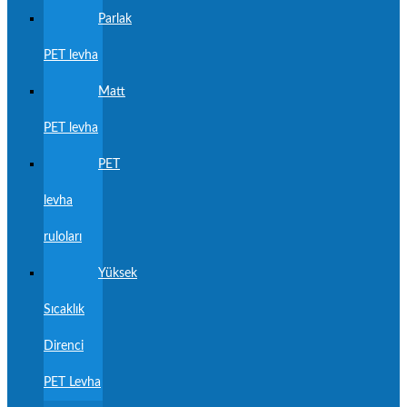
Parlak
PET levha
Matt
PET levha
PET
levha
ruloları
Yüksek
Sıcaklık
Direnci
PET Levha