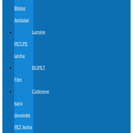
Blister
Ambalaj
Lamine
PET/PE
Levha
BOPET
Film
Çizilmeye
karşı
dayanıklı
PET levha