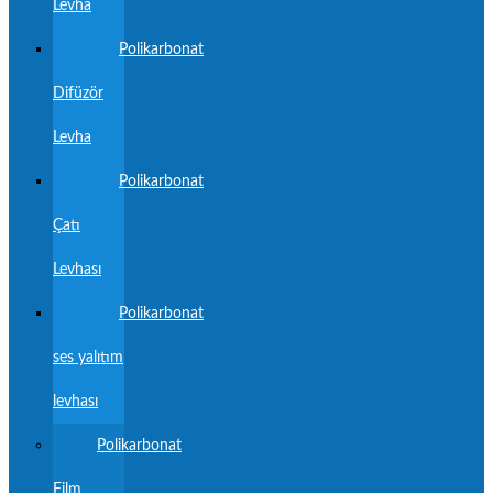
Levha
Polikarbonat
Difüzör
Levha
Polikarbonat
Çatı
Levhası
Polikarbonat
ses yalıtım
levhası
Polikarbonat
Film