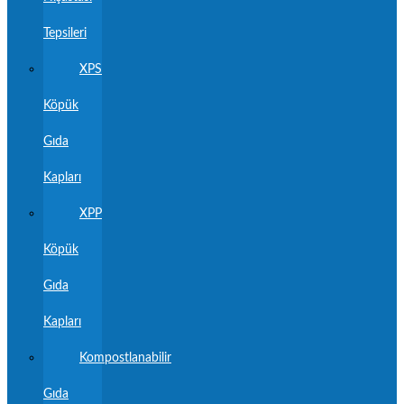
Tepsileri
XPS
Köpük
Gıda
Kapları
XPP
Köpük
Gıda
Kapları
Kompostlanabilir
Gıda