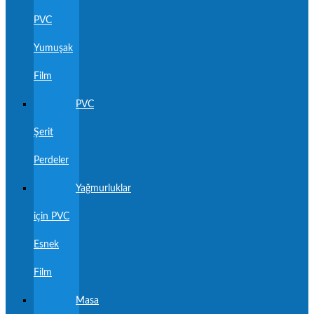
PVC
Yumuşak
Film
PVC
Şerit
Perdeler
Yağmurluklar
için PVC
Esnek
Film
Masa