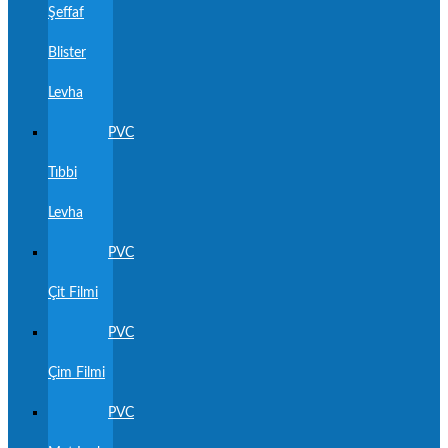
Şeffaf
Blister
Levha
PVC
Tıbbi
Levha
PVC
Çit Filmi
PVC
Çim Filmi
PVC