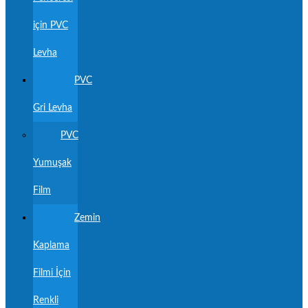
için PVC
Levha
PVC
Gri Levha
PVC
Yumuşak
Film
Zemin
Kaplama
Filmi İçin
Renkli