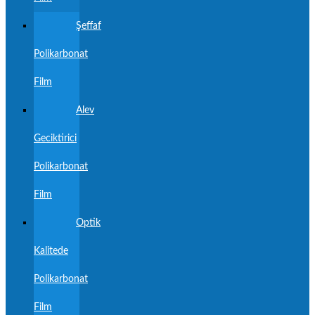
Şeffaf
Polikarbonat
Film
Alev
Geciktirici
Polikarbonat
Film
Optik
Kalitede
Polikarbonat
Film