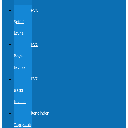
PVC
Şeffaf
Levha
PVC
Boya
Levhası
PVC
Baskı
Levhası
Kendinden
Yapışkanlı