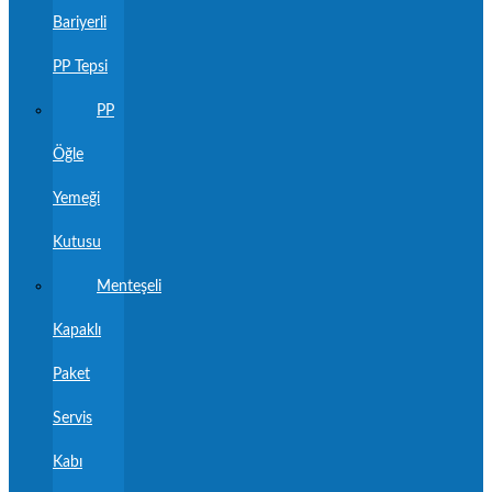
Bariyerli
PP Tepsi
PP
Öğle
Yemeği
Kutusu
Menteşeli
Kapaklı
Paket
Servis
Kabı