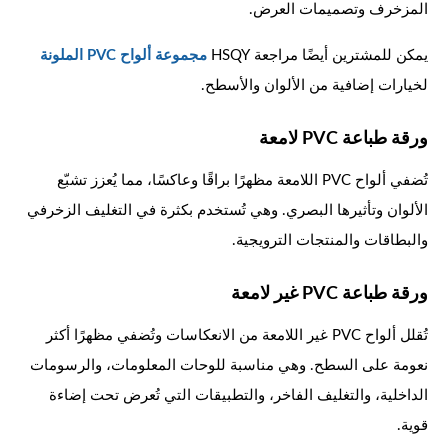
المزخرف وتصميمات العرض.
يمكن للمشترين أيضًا مراجعة HSQY
مجموعة ألواح PVC الملونة
لخيارات إضافية من الألوان والأسطح.
ورقة طباعة PVC لامعة
تُضفي ألواح PVC اللامعة مظهرًا براقًا وعاكسًا، مما يُعزز تشبّع
الألوان وتأثيرها البصري. وهي تُستخدم بكثرة في التغليف الزخرفي
والبطاقات والمنتجات الترويجية.
ورقة طباعة PVC غير لامعة
تُقلل ألواح PVC غير اللامعة من الانعكاسات وتُضفي مظهرًا أكثر
نعومة على السطح. وهي مناسبة للوحات المعلومات، والرسومات
الداخلية، والتغليف الفاخر، والتطبيقات التي تُعرض تحت إضاءة
قوية.