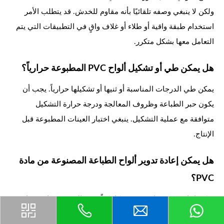
ولكن لا ينبغي وصفه تلقائيًا بأنه مقاوم للخدش. قد يتطلب الأمر
استخدام طبقة واقية أو طلاء أو غلاف واقٍ في التطبيقات التي يتم
التعامل معها بشكل متكرر.
هل يمكن طي أو تشكيل ألواح PVC المطبوعة حرارياً؟
يمكن طي الدرجات المناسبة أو ثنيها أو تشكيلها حرارياً. يجب أن
يكون حبر الطباعة وظروف المعالجة ودرجة حرارة التشكيل
متوافقة مع عملية التشكيل. ينبغي اختبار العينات المطبوعة قبل
الإنتاج.
هل يمكن إعادة تدوير ألواح الطباعة المصنوعة من مادة
PVC؟
يمكن إعادة تدوير مادة PVC ميكانيكياً في حال توفر مرافق مناسبة
لجمعها وتحديدها وإعادة تدويرها بشكل متخصص. قد تؤثر الأحبار