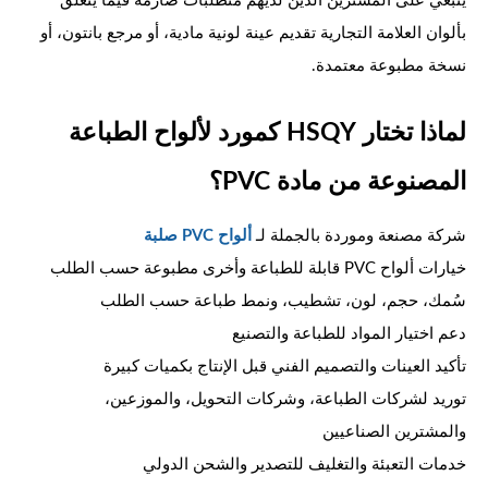
ينبغي على المشترين الذين لديهم متطلبات صارمة فيما يتعلق
بألوان العلامة التجارية تقديم عينة لونية مادية، أو مرجع بانتون، أو
نسخة مطبوعة معتمدة.
لماذا تختار HSQY كمورد لألواح الطباعة
المصنوعة من مادة PVC؟
شركة مصنعة وموردة بالجملة لـ
ألواح PVC صلبة
خيارات ألواح PVC قابلة للطباعة وأخرى مطبوعة حسب الطلب
سُمك، حجم، لون، تشطيب، ونمط طباعة حسب الطلب
دعم اختيار المواد للطباعة والتصنيع
تأكيد العينات والتصميم الفني قبل الإنتاج بكميات كبيرة
توريد لشركات الطباعة، وشركات التحويل، والموزعين،
والمشترين الصناعيين
خدمات التعبئة والتغليف للتصدير والشحن الدولي