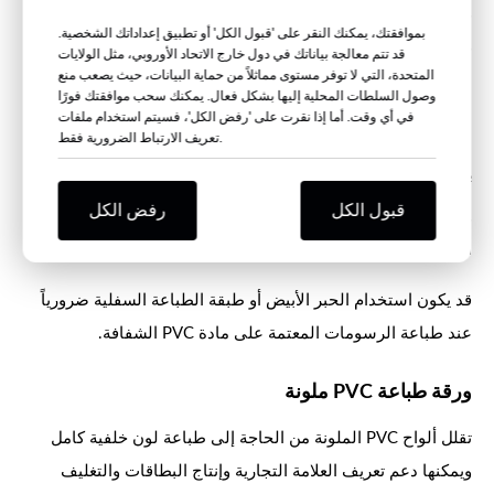
والنصوص والشعارات. وهي شائعة الاستخدام في اللافتات
بموافقتك، يمكنك النقر على 'قبول الكل' أو تطبيق إعداداتك الشخصية.
والبطاقات وشاشات العرض والتغليف المطبوع حيث يكون التباين
قد تتم معالجة بياناتك في دول خارج الاتحاد الأوروبي، مثل الولايات
المتحدة، التي لا توفر مستوى مماثلاً من حماية البيانات، حيث يصعب منع
اللوني العالي مطلوبًا.
وصول السلطات المحلية إليها بشكل فعال. يمكنك سحب موافقتك فورًا
في أي وقت. أما إذا نقرت على 'رفض الكل'، فسيتم استخدام ملفات
ورقة طباعة شفافة من مادة PVC
تعريف الارتباط الضرورية فقط.
تُعدّ ألواح PVC الشفافة مناسبة للتغليف الشفاف، ونوافذ الصناديق،
قبول الكل
رفض الكل
والأغطية، والمنتجات الترويجية، والتصاميم التي يجب أن تظل فيها
الخلفية أو المنتج المعبأ مرئيًا.
قد يكون استخدام الحبر الأبيض أو طبقة الطباعة السفلية ضرورياً
عند طباعة الرسومات المعتمة على مادة PVC الشفافة.
ورقة طباعة PVC ملونة
تقلل ألواح PVC الملونة من الحاجة إلى طباعة لون خلفية كامل
ويمكنها دعم تعريف العلامة التجارية وإنتاج البطاقات والتغليف