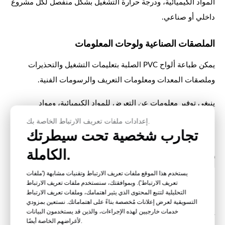
المواد الكيميائية، ودرجة حرارة التشغيل بشكل منفصل لكل مشروع
داخلي أو صناعي.
الملصقات الصناعية ولوحات المعلومات
يمكن طباعة ألواح PVC الصلبة بتعليمات التشغيل والتحذيرات
وملصقات المعدات ومعلومات التعريف والرسومات الفنية.
ينبغي توفير معلومات عن التعرض للمواد الكيميائية، ومواد
التنظيف، ودرجة الحرارة، وعمر الخدمة المطلوب حتى يمكن تقييم
إعدادات ملفات تعريف الارتباط الخاصة بك.
تجارب شخصية تحت سيطرتك
نظام الورق والحبر المناسب.
الكاملة.
أنواع ألواح الطباعة المصنوعة من مادة PVC
يستخدم هذا الموقع ملفات تعريف الارتباط وتقنيات مشابهة ('ملفات
تعريف الارتباط'). وبموافقتك، سنستخدم ملفات تعريف الارتباط
التحليلية لتتبع المحتوى الذي يثير اهتمامك، وملفات تعريف الارتباط
ورقة طباعة من مادة PVC بيضاء
التسويقية لعرض إعلانات مُخصصة بناءً على اهتماماتك. نستعين بمزودي
خدمات خارجيين لهذه الإجراءات، والذين قد يستخدمون البيانات
توفر ألواح PVC البيضاء خلفية معتمة للرسومات الملونة والصور
لأغراضهم الخاصة أيضًا.