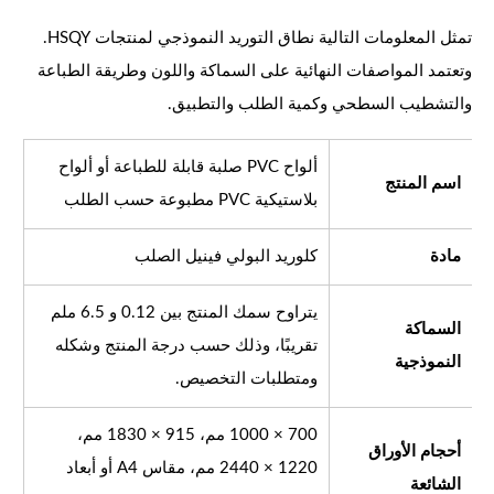
تمثل المعلومات التالية نطاق التوريد النموذجي لمنتجات HSQY.
وتعتمد المواصفات النهائية على السماكة واللون وطريقة الطباعة
والتشطيب السطحي وكمية الطلب والتطبيق.
ألواح PVC صلبة قابلة للطباعة أو ألواح
اسم المنتج
بلاستيكية PVC مطبوعة حسب الطلب
مادة
كلوريد البولي فينيل الصلب
يتراوح سمك المنتج بين 0.12 و 6.5 ملم
السماكة
تقريبًا، وذلك حسب درجة المنتج وشكله
النموذجية
ومتطلبات التخصيص.
700 × 1000 مم، 915 × 1830 مم،
أحجام الأوراق
1220 × 2440 مم، مقاس A4 أو أبعاد
الشائعة