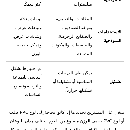
ملليمترات
أكثر سمكًا
البطاقات، والتغليف،
لوحات إعلانية،
ونوافذ الصناديق،
ولوحات عرض،
الاستخدامات
والصفائح الزخرفية،
وشاشات عرض،
النموذجية
والملصقات، والمكونات
وهياكل خفيفة
المصنعة
الوزن
تم اختيارها بشكل
يمكن طي الدرجات
أساسي للطباعة
تشكيل
المناسبة أو تشكيلها أو
والتوجيه وتصنيع
تشكيلها حرارياً.
الشاشات
ينبغي على المشترين تحديد ما إذا كانوا بحاجة إلى لوح PVC صلب
أو لوح PVC خفيف الوزن مصنوع من الفوم. يختلف هذان النوعان
من المواد في الكثافة، ونطاقات السماكة، وطرق التصنيع، وهياكل