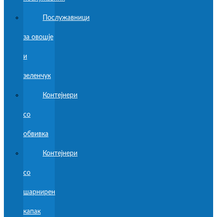
Послужавници
за овошје
и
зеленчук
Контејнери
со
обвивка
Контејнери
со
шарнирен
капак