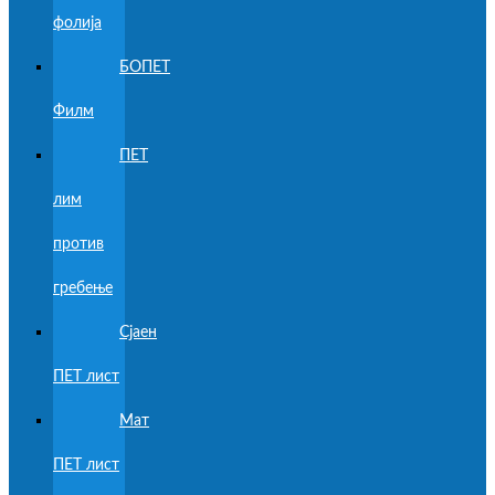
фолија
БОПЕТ
Филм
ПЕТ
лим
против
гребење
Сјаен
ПЕТ лист
Мат
ПЕТ лист