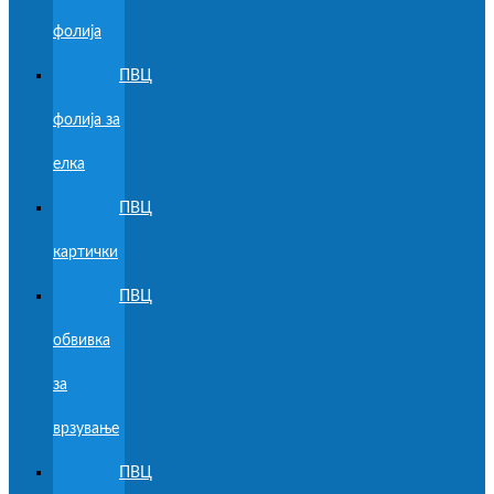
фолија
ПВЦ
фолија за
елка
ПВЦ
картички
ПВЦ
обвивка
за
врзување
ПВЦ