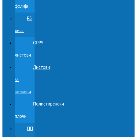
фолија
PS
лист
GPPS
листови
Листови
за
колкови
Полистиренски
плочи
ПП