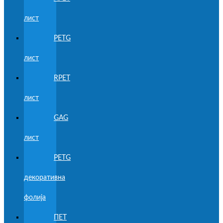
лист
PETG
лист
RPET
лист
GAG
лист
PETG
декоративна
фолија
ПЕТ