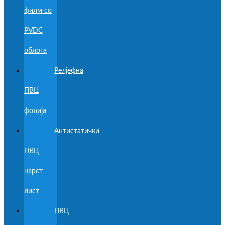
филм со
PVDC
облога
Релјефна
ПВЦ
фолија
Антистатички
ПВЦ
цврст
лист
ПВЦ