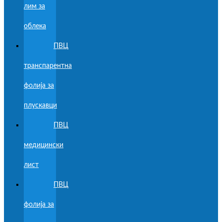
лим за
облека
ПВЦ
транспарентна
фолија за
плускавци
ПВЦ
медицински
лист
ПВЦ
фолија за