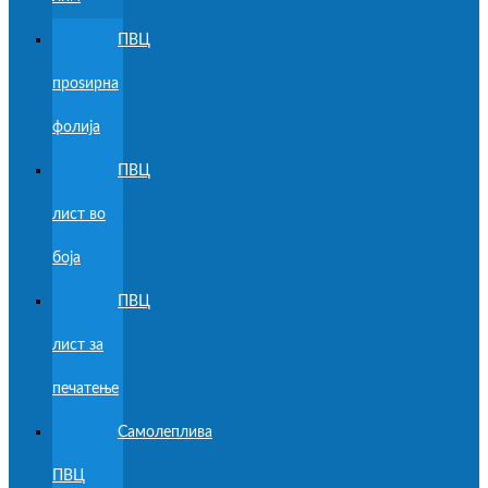
ПВЦ
проѕирна
фолија
ПВЦ
лист во
боја
ПВЦ
лист за
печатење
Самолеплива
ПВЦ