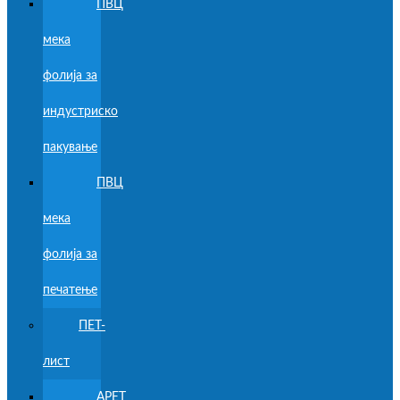
ПВЦ
мека
фолија за
индустриско
пакување
ПВЦ
мека
фолија за
печатење
ПЕТ-
лист
APET