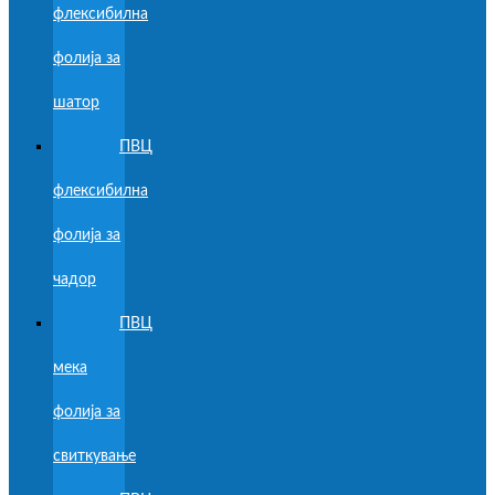
флексибилна
фолија за
шатор
ПВЦ
флексибилна
фолија за
чадор
ПВЦ
мека
фолија за
свиткување