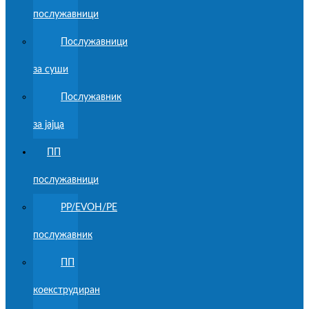
послужавници
Послужавници
за суши
Послужавник
за јајца
ПП
послужавници
PP/EVOH/PE
послужавник
ПП
коекструдиран