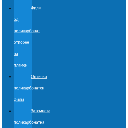
Филм
од
поликарбонат
отпорен
на
пламен
Оптички
поликарбонатен
филм
Затемнета
поликарбонатна