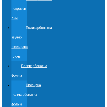
покривен
лим
Поликарбонатна
звучно
изолирана
плоча
Поликарбонатна
фолија
Проѕирна
поликарбонатна
фолија