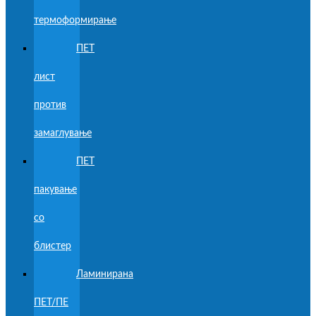
термоформирање
ПЕТ
лист
против
замаглување
ПЕТ
пакување
со
блистер
Ламинирана
ПЕТ/ПЕ