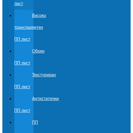
лист
Високо
транспарентен
ПП лист
Обоен
ПП лист
Текстуриран
ПП лист
Антистатички
ПП лист
ПП