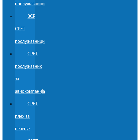
послужавници
3CP
CPET
послужавници
CPET
послужавник
за
авиокомпанија
CPET
плех за
печење