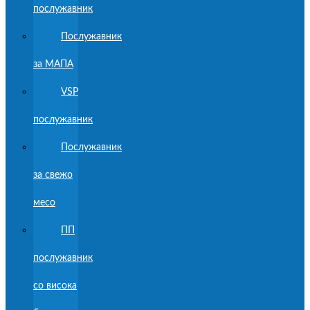
послужавник
Послужавник
за МАПА
VSP
послужавник
Послужавник
за свежо
месо
ПП
послужавник
со висока