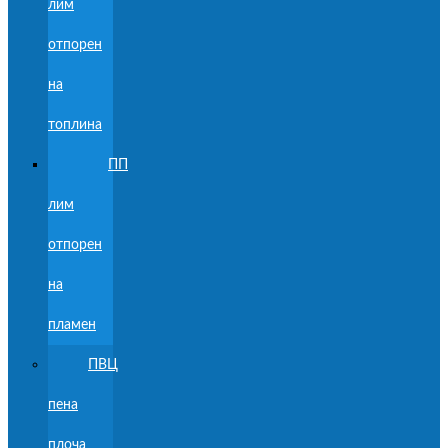
лим
отпорен
на
топлина
ПП
лим
отпорен
на
пламен
ПВЦ
пена
плоча