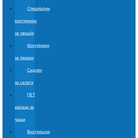
Специјални
контејнери
за овошје
Контејнери
за пекари
Садови
за салата
ПЕТ
капаци за
чаши
Внатрешни