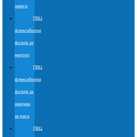
завеси
ПВЦ
флексибилна
фолија за
мантил
ПВЦ
флексибилна
фолија за
навлака
за маса
ПВЦ