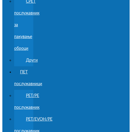
CPET
послужавник
за
пакување
оброци
Други
ПЕТ
послужавници
PET/PE
послужавник
PET/EVOH/PE
послужавник