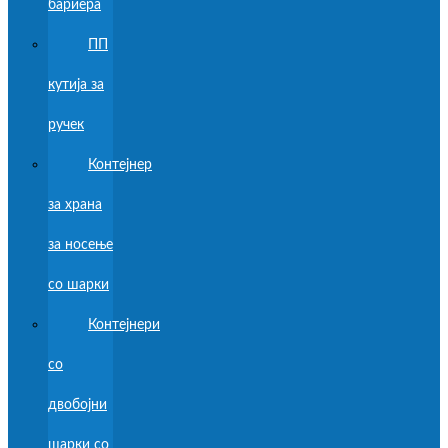
бариера
ПП
кутија за
ручек
Контејнер
за храна
за носење
со шарки
Контејнери
со
двобојни
шарки со