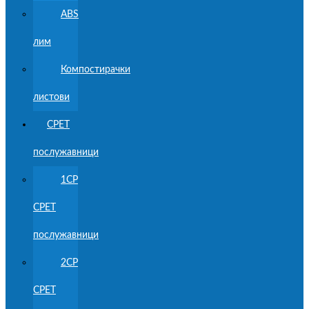
ABS
лим
Компостирачки
листови
CPET
послужавници
1CP
CPET
послужавници
2CP
CPET