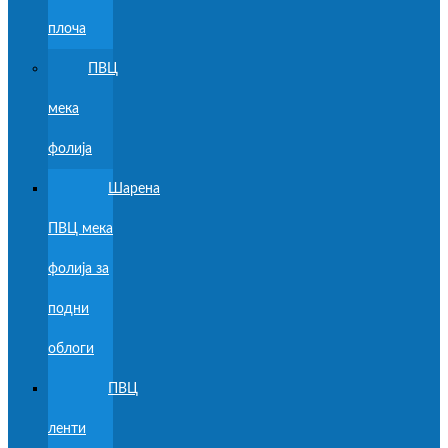
плоча
ПВЦ
мека
фолија
Шарена
ПВЦ мека
фолија за
подни
облоги
ПВЦ
ленти