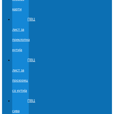
карти
ПВЦ
лист за
преклопна
кутија
ПВЦ
лист за
прозорец
со кутија
ПВЦ
сива