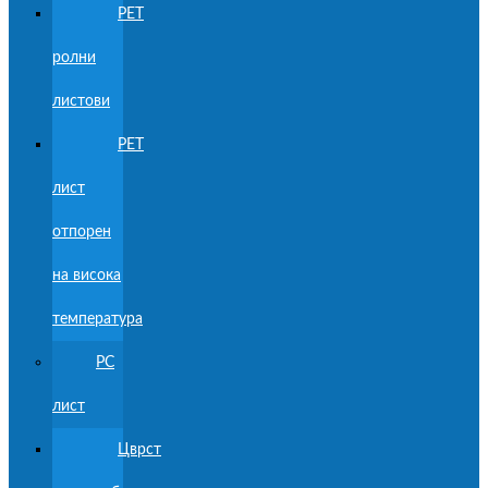
PET
ролни
листови
PET
лист
отпорен
на висока
температура
PC
лист
Цврст