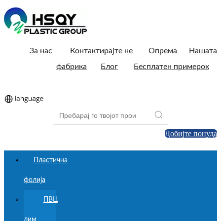
За нас
Контактирајте не
Опрема
Нашата
фабрика
Блог
Бесплатен примерок
Добијте понуда
Пластична
фолија
ПВЦ
лим