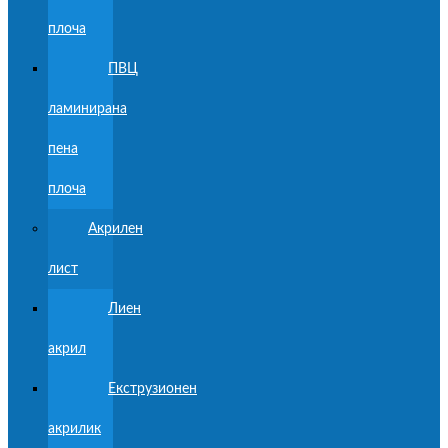
плоча
ПВЦ
ламинирана
пена
плоча
Акрилен
лист
Лиен
акрил
Екструзионен
акрилик