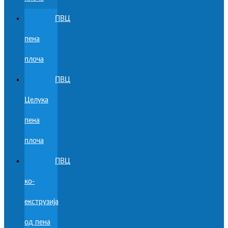
ПВЦ
пена
плоча
ПВЦ
Целука
пена
плоча
ПВЦ
ко-
екструзија
од пена