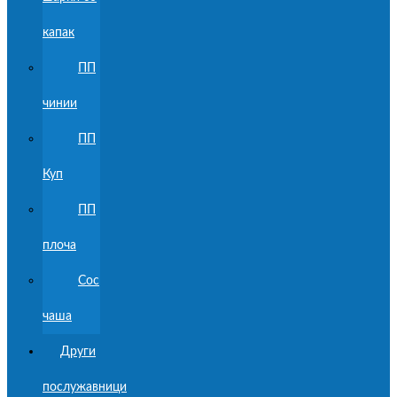
капак
ПП
чинии
ПП
Куп
ПП
плоча
Сос
чаша
Други
послужавници