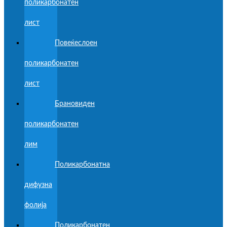
поликарбонатен
лист
Повеќеслоен
поликарбонатен
лист
Брановиден
поликарбонатен
лим
Поликарбонатна
дифузна
фолија
Поликарбонатен