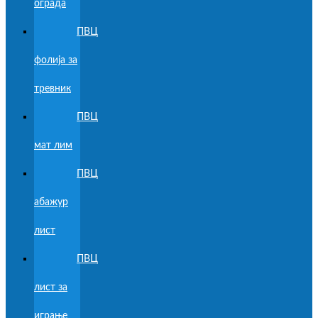
ограда
ПВЦ
фолија за
тревник
ПВЦ
мат лим
ПВЦ
абажур
лист
ПВЦ
лист за
играње