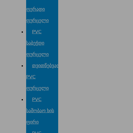
ფერადი
ფურცელი
PVC
საბეჭდი
ფურცელი
თვითწებვადი
PVC
ფურცელი
PVC
საშობაო ხის
ფირი