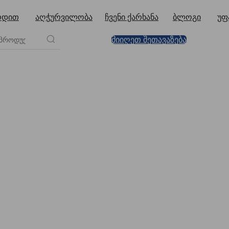
რდით
აღჭურვილობა
ჩვენი ქარხანა
ბლოგი
უფ
მიიღეთ შეთავაზება