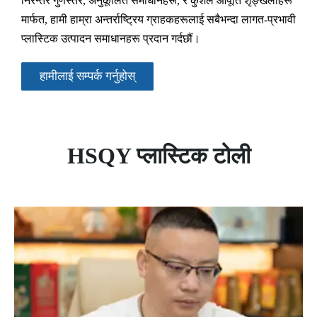
निरन्तर गुणस्तर, अनुकूलित समाधानहरू, र कुशल आपूर्ति शृङ्खलाहरू
मार्फत, हामी हाम्रा अन्तर्राष्ट्रिय ग्राहकहरूलाई सबैभन्दा लागत-प्रभावी
प्लास्टिक उत्पादन समाधानहरू प्रदान गर्दछौं।
हामीलाई सम्पर्क गर्नुहोस्
HSQY प्लास्टिक टोली