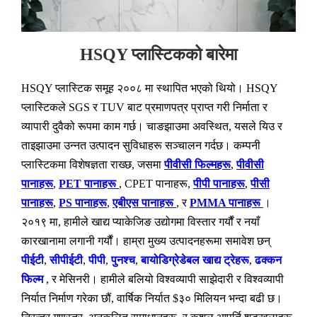
HSQY प्लास्टिकको बारेमा
HSQY प्लास्टिक समूह २००८ मा स्थापित भएको थियो। HSQY
प्लास्टिकले SGS र TUV बाट प्रमाणपत्र प्राप्त गरी निर्माता र
व्यापारी दुवैको रूपमा काम गर्छ। चाङझाउमा अवस्थित, यसले यिउ र
ताइझाउमा उन्नत उत्पादन सुविधाहरू सञ्चालन गर्दछ। कम्पनी
प्लास्टिकमा विशेषज्ञता राख्छ, जसमा
पीवीसी फिल्महरू
,
पीवीसी
पानाहरू
,
PET पानाहरू
, CPET पानाहरू,
पीपी पानाहरू
,
पीसी
पानाहरू
,
PS पानाहरू
,
एबीएस पानाहरू
, र
PMMA पानाहरू
।
२०१९ मा, हामीले खाद्य प्याकेजिङ उद्योगमा विस्तार गर्यौं र नयाँ
कारखानामा लगानी गर्यौं। हाम्रा मुख्य उत्पादनहरूमा समावेश छन्
पीईटी
,
सीपीईटी
,
पीपी
,
पुनश्च
,
बायोडिग्रेडेबल खाद्य ट्रेहरू
,
ढक्कन
फिल्म
, र मेसिनरी। हामीले बलियो विश्वव्यापी साझेदारी र विश्वव्यापी
निर्यात निर्माण गरेका छौं, वार्षिक निर्यात $३० मिलियन भन्दा बढी छ।