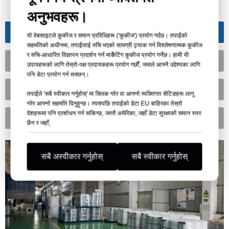
अनुभवहरू।
PET प्लास्टिक पाना कारखाना
यो वेबसाइटले कुकीज र समान प्रविधिहरू ('कुकीज') प्रयोग गर्दछ। तपाईंको
सहमतिको अधीनमा, तपाईंलाई रुचि भएको सामग्री ट्र्याक गर्न विश्लेषणात्मक कुकीज
र रुचि-आधारित विज्ञापन प्रदर्शन गर्न मार्केटिंग कुकीज प्रयोग गर्नेछ। हामी यी
पीवीसी प्लास्टिक पाना कारखाना
उपायहरूको लागि तेस्रो-पक्ष प्रदायकहरू प्रयोग गर्छौं, जसले आफ्नै उद्देश्यका लागि
पनि डेटा प्रयोग गर्न सक्छन्।
पीवीसी फोम बोर्ड कारखाना
तपाईंले 'सबै स्वीकार गर्नुहोस्' मा क्लिक गरेर वा आफ्नो व्यक्तिगत सेटिङहरू लागू
गरेर आफ्नो सहमति दिनुहुन्छ। त्यसपछि तपाईंको डेटा EU बाहिरका तेस्रो
देशहरूमा पनि प्रशोधन गर्न सकिन्छ, जस्तै अमेरिका, जहाँ डेटा सुरक्षाको समान स्तर
CPET ट्रे कारखाना
छैन र जहाँ,
सबै अस्वीकार गर्नुहोस्
सबै स्वीकार गर्नुहोस्