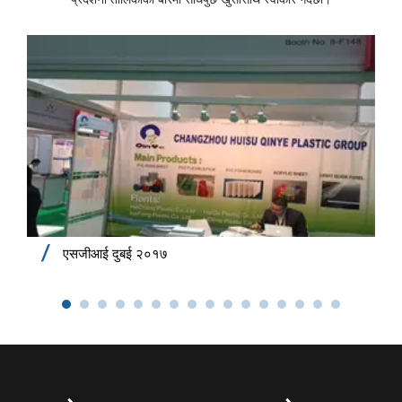
प्रदर्शनी तालिकाको बारेमा सोधपुछ खुसीसाथ स्वीकार गर्दछौं।
एसजीआई दुबई २०१७