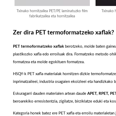
Txinako hornitzailea PET/PE laminatuzko film
Txinako h
fabrikatzailea eta hornitzailea
Zer dira PET termoformatzeko xaflak?
PET termoformatzeko xaflak
berotzeko, molde baten gainea
plastikozko xafla edo erroiluak dira. Formatzeko metodo ohi
formatzea eta molde egokituen formatzea.
HSQY-k PET xafla materialak hornitzen dizkie termoformatzeko 
inprimatzaileei, industria osagaien ekoizleei eta handizkako b
Eskuragarri dauden materialen artean daude
APET, RPET, PE
beroarekiko erresistentzia, zigilatze, birziklatze eduki eta ko
Kategoria honek batez ere PET xafla eta erroilu materialetan