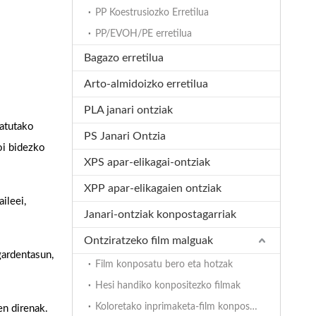
PP Koestrusiozko Erretilua
PP/EVOH/PE erretilua
Bagazo erretilua
Arto-almidoizko erretilua
PLA janari ontziak
natutako
PS Janari Ontzia
oi bidezko
XPS apar-elikagai-ontziak
XPP apar-elikagaien ontziak
ileei,
Janari-ontziak konpostagarriak
Ontziratzeko film malguak
gardentasun,
Film konposatu bero eta hotzak
Hesi handiko konpositezko filmak
Koloretako inprimaketa-film konposatuak
en direnak.