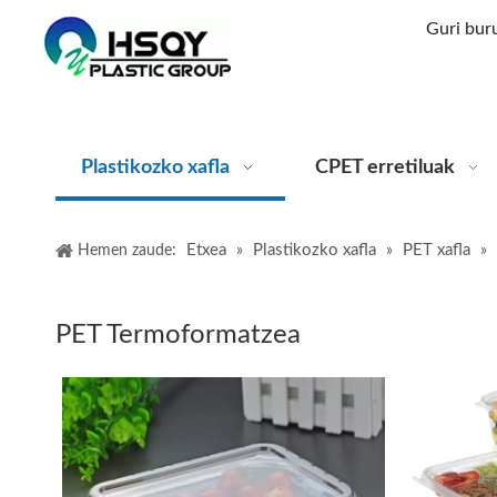
Guri bur
Plastikozko xafla
CPET erretiluak
Etxea
Plastikozko xafla
PET xafla
Hemen zaude:
»
»
»
PET Termoformatzea