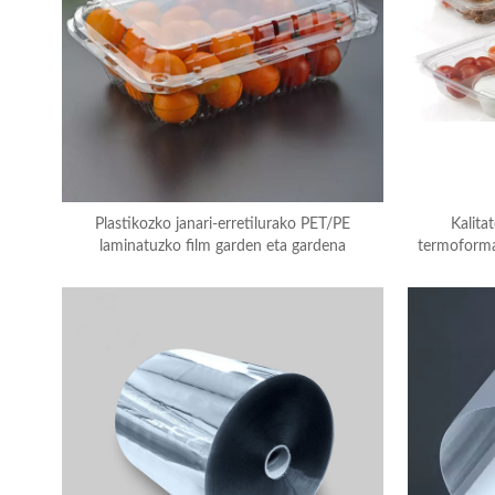
Plastikozko janari-erretilurako PET/PE
Kalita
laminatuzko film garden eta gardena
termoformat