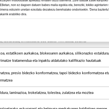
 ezarpen indibidualak aplikatuz ematen duzu baimena. Zure datuak EBtik kanpoko 
AEBetan, non ez dagoen datuen babes maila egokia eta, bereziki, tokiko agintarie
aimena edozein unetan ezeztatu dezakezu berehalako ondorioekin. 'Dena baztertu' 
arrik erabiliko dira.
era estandarra edo pertsonalizatua
rgitsua, opakoa, tindatua edo kolore pertsonalizatua
a, testuratua, erliebeduna edo babes-film batez estalita
oa, estatikoen aurkakoa, blokeoaren aurkakoa, silikonazko estaldura
rimatze tratamendua eta inpaktu aldatutako kalifikazio hautatuak
atzea, presio bidezko konformatzea, tapoi bidezko konformatzea et
ormatzea
ldura, laminazioa, trokelatzea, tolestea, zulatzea eta moztea
kazioetarako eskuragarri eta helmuga-merkatuaren baldintzen menpe