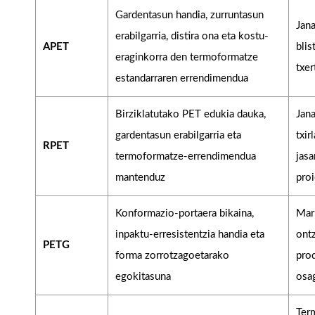
Gardentasun handia, zurruntasun
Jana
erabilgarria, distira ona eta kostu-
APET
blis
eraginkorra den termoformatze
txer
estandarraren errendimendua
Birziklatutako PET edukia dauka,
Jana
gardentasun erabilgarria eta
txir
RPET
termoformatze-errendimendua
jasa
mantenduz
pro
Konformazio-portaera bikaina,
Mar
inpaktu-erresistentzia handia eta
ont
PETG
forma zorrotzagoetarako
prod
egokitasuna
osa
Ter