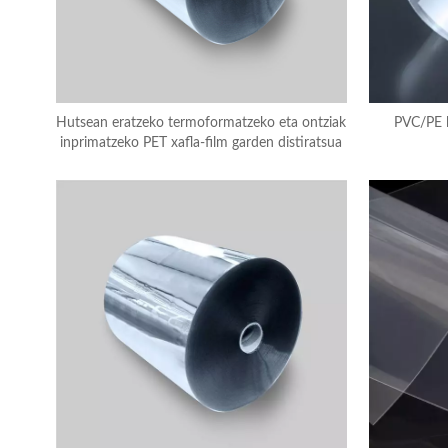
Hutsean eratzeko termoformatzeko eta ontziak
PVC/PE l
inprimatzeko PET xafla-film garden distiratsua