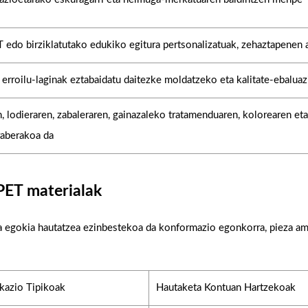
T edo birziklatutako edukiko egitura pertsonalizatuak, zehaztapenen 
 erroilu-laginak eztabaidatu daitezke moldatzeko eta kalitate-ebalua
, lodieraren, zabaleraren, gainazaleko tratamenduaren, kolorearen eta
raberakoa da
PET materialak
ura egokia hautatzea ezinbestekoa da konformazio egonkorra, pieza a
ikazio Tipikoak
Hautaketa Kontuan Hartzekoak