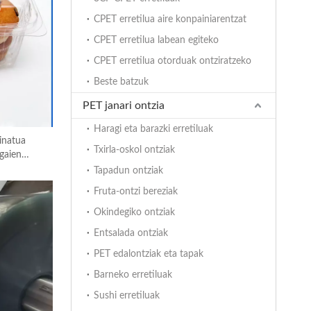
CPET erretilua aire konpainiarentzat
CPET erretilua labean egiteko
CPET erretilua otorduak ontziratzeko
Beste batzuk
PET janari ontzia
Haragi eta barazki erretiluak
inatua
Txirla-oskol ontziak
gaien
Tapadun ontziak
Fruta-ontzi bereziak
Okindegiko ontziak
Entsalada ontziak
PET edalontziak eta tapak
Barneko erretiluak
Sushi erretiluak