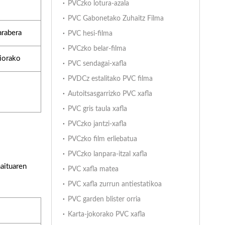
PVCzko lotura-azala
PVC Gabonetako Zuhaitz Filma
arabera
PVC hesi-filma
PVCzko belar-filma
ziorako
PVC sendagai-xafla
PVDCz estalitako PVC filma
Autoitsasgarrizko PVC xafla
PVC gris taula xafla
PVCzko jantzi-xafla
PVCzko film erliebatua
PVCzko lanpara-itzal xafla
maituaren
PVC xafla matea
PVC xafla zurrun antiestatikoa
PVC garden blister orria
Karta-jokorako PVC xafla