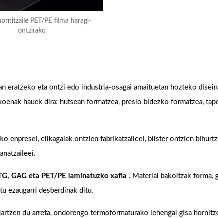
ornitzaile PET/PE filma haragi-
ontzirako
n eratzeko eta ontzi edo industria-osagai amaituetan hozteko disei
koenak hauek dira: hutsean formatzea, presio bidezko formatzea, tap
enpresei, elikagaiak ontzien fabrikatzaileei, blister ontzien bihurtza
anatzaileei.
TG, GAG eta PET/PE laminatuzko xafla
. Material bakoitzak forma, 
stu ezaugarri desberdinak ditu.
 jartzen du arreta, ondorengo termoformaturako lehengai gisa hornitz