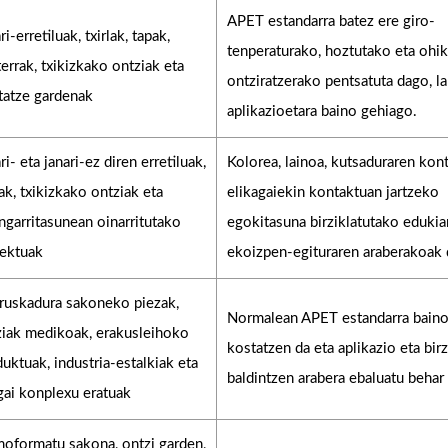
APET estandarra batez ere giro-
ri-erretiluak, txirlak, tapak,
tenperaturako, hoztutako eta ohi
terrak, txikizkako ontziak eta
ontziratzerako pentsatuta dago, l
tatze gardenak
aplikazioetara baino gehiago.
ri- eta janari-ez diren erretiluak,
Kolorea, lainoa, kutsaduraren kont
lak, txikizkako ontziak eta
elikagaiekin kontaktuan jartzeko
ngarritasunean oinarritutako
egokitasuna birziklatutako edukia
iektuak
ekoizpen-egituraren araberakoak d
ruskadura sakoneko piezak,
Normalean APET estandarra baino
ziak medikoak, erakusleihoko
kostatzen da eta aplikazio eta birz
uktuak, industria-estalkiak eta
baldintzen arabera ebaluatu behar 
gai konplexu eratuak
moformatu sakona, ontzi garden,