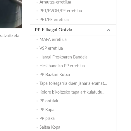
Arrautza-erretilua
PET/EVOH/PE erretilua
PET/PE erretilua
PP Elikagai Ontzia
atzaile eta
MAPA erretilua
VSP erretilua
Haragi Freskoaren Bandeja
Hesi handiko PP erretilua
PP Bazkari Kutxa
Tapa tolesgarria duen janaria eramateko ontzia
Kolore bikoitzeko tapa artikulatudun ontziak
PP ontziak
PP Kopa
PP plaka
Saltsa Kopa