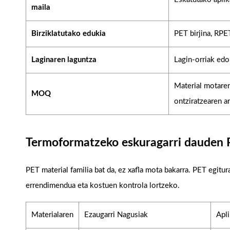
maila
Birziklatutako edukia
PET birjina, RPE
Laginaren laguntza
Lagin-orriak edo
Material motaren
MOQ
ontziratzearen a
Termoformatzeko eskuragarri dauden 
PET material familia bat da, ez xafla mota bakarra. PET egit
errendimendua eta kostuen kontrola lortzeko.
Materialaren
Ezaugarri Nagusiak
Apl