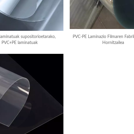
aminatuak supositorioetarako,
PVC-PE Laminazio Filmaren Fabrik
PVC+PE laminatuak
Hornitzailea