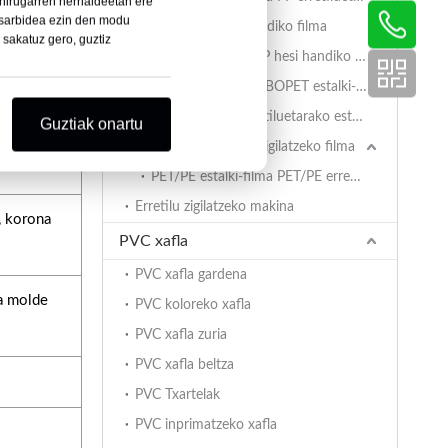
hirugarren herrialdeetan ere
n sarbidea ezin den modu
EVOH/PP hesi handiko filma
sakatuz gero, guztiz
AlOx PET/PA/RCPP hesi handiko erretorta-filma PP erretiluetarako
PP erretiluetarako BOPET estalki-film estaliduna
PET/PA/RCPP erretiluetarako estalki-film erretiragarria
Guztiak onartu
PET/PE erretilurako zigilatzeko filma
PET/PE estalki-filma PET/PE erretiluetarako
Erretilu zigilatzeko makina
, korona
PVC xafla
PVC xafla gardena
a molde
PVC koloreko xafla
PVC xafla zuria
PVC xafla beltza
PVC Txartelak
PVC inprimatzeko xafla