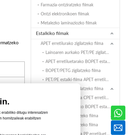
Farmazia-ontziratzeko filmak
Ontzi elektronikoen filmak
Metalezko laminaziozko filmak
Estalkiko filmak
formatzeko
APET erretilurako zigilatzeko filma
Lainoaren aurkako PET/PE zigilatzeko filma
APET erretiluetarako BOPET estalki-film estaliduna
BOPET/PETG zigilatzeko filma
PET/PE estalki-filma APET erretiluetarako
CPET erretilurako zigilatzeko filma
PET/PE estalki-filma CPET erretiluetarako
in.
CPET erretiluetarako BOPET estalki-film estaliduna
 erabiliko ditugu interesatzen
PP erretilurako zigilatzeko filma
n hornitzaileak erabiltzen
BOPET/CPP zigilatzeko filma
ko zabalera
PET/PE estalki-filma PP erretiluetarako