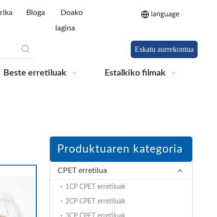
rika
Bloga
Doako
lagina
Eskatu aurrekontua
Beste erretiluak
Estalkiko filmak
Produktuaren kategoria
CPET erretilua
1CP CPET erretiluak
2CP CPET erretiluak
3CP CPET erretiluak