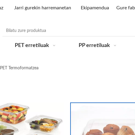
uz
Jarri gurekin harremanetan
Ekipamendua
Gure fab
PET erretiluak
PP erretiluak
PET Termoformatzea