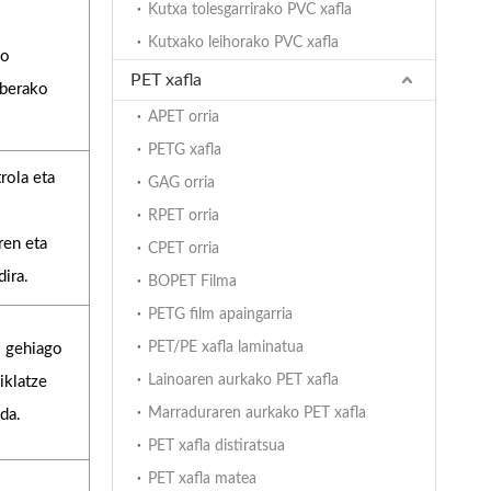
Kutxa tolesgarrirako PVC xafla
Kutxako leihorako PVC xafla
ko
PET xafla
aberako
APET orria
PETG xafla
rola eta
GAG orria
RPET orria
ren eta
CPET orria
ira.
BOPET Filma
PETG film apaingarria
PET/PE xafla laminatua
 gehiago
Lainoaren aurkako PET xafla
iklatze
Marraduraren aurkako PET xafla
da.
PET xafla distiratsua
PET xafla matea