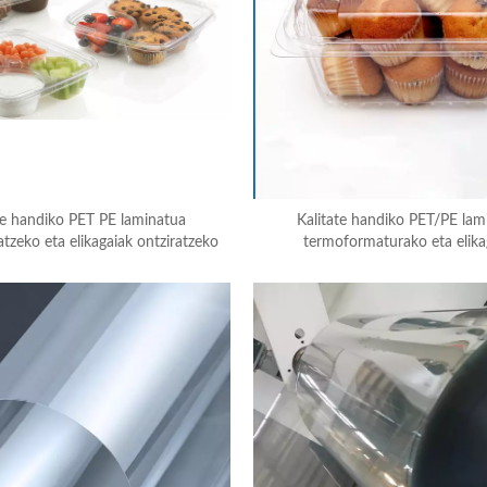
te handiko PET PE laminatua
Kalitate handiko PET/PE lam
zeko eta elikagaiak ontziratzeko
termoformaturako eta elika
ontziratzerako