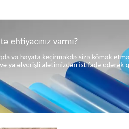
tə ehtiyacınız varmı?
maqda və həyata keçirməkdə sizə kömək etm
ə ya əlverişli alətimizdən istifadə edərək 