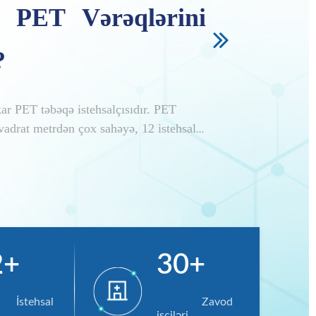
PET Vərəqlərini
?
r PET təbəqə istehsalçısıdır. PET
vadrat metrdən çox sahəyə, 12 istehsal
adanlığına malikdir. Əsas məhsullar
əbəqələrini əhatə edir. Etibarlı PET
, qablaşdırma sənayesi üçün yüksək
təmin etməyə sadiqik.
2+
30+
 İstehsal 
                Zavod 
işçiləri 
