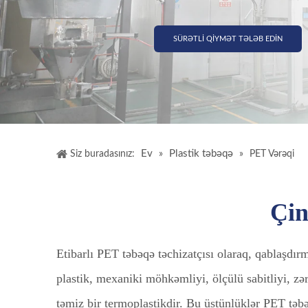
SÜRƏTLİ QİYMƏT TƏLƏB EDİN
Ev
Plastik təbəqə
Siz buradasınız:
»
»
PET Vərəqi
Çin
Etibarlı PET təbəqə təchizatçısı olaraq, qablaşdı
plastik, mexaniki möhkəmliyi, ölçülü sabitliyi, zər
təmiz bir termoplastikdir. Bu üstünlüklər PET təbəq