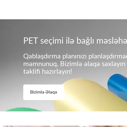
PET seçimi ilə bağlı məsləhə
Qablaşdırma planınızı planlaşdır
məmnunuq. Bizimlə əlaqə saxlayın v
təklifi hazırlayın!
Bizimlə Əlaqə