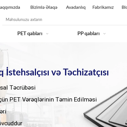
aqqımızda
Bizimlə Əlaqə
Avadanlıq
Fabrikamız
Bl
PET qabları
PP qabları
İstehsalçısı və Təchizatçısı
ehsal Təcrübəsi
 Üçün PET Vərəqlərinin Təmin Edilməsi
əri
övcuddur