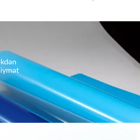
əkdən
qiymət