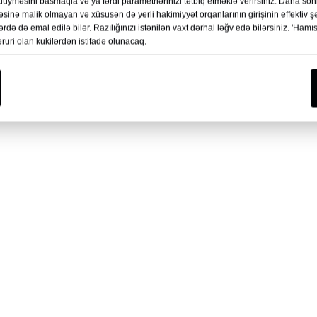
' düyməsini basmaqla və ya fərdi parametrlərinizi tətbiq etməklə verirsiniz. Daha so
anı üçün İkitərəfli Duman
Şəffaf Üz Qalxanı üçün Yüksək
inə malik olmayan və xüsusən də yerli hakimiyyət orqanlarının girişinin effektiv ş
ərdə də emal edilə bilər. Razılığınızı istənilən vaxt dərhal ləğv edə bilərsiniz. 'Ham
ə Heyvan Vərəqi
Keyfiyyətli Şəffaf Plastik Duman
əruri olan kukilərdən istifadə olunacaq.
Əleyhinə PET Vərəqi 0.25 mm S
Davamlı