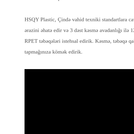
HSQY Plastic, Çində vahid texniki standartlara ca
ərazini əhatə edir və 3 dəst kəsmə avadanlığı ilə
RPET təbəqələri istehsal edirik. Kəsmə, təbəqə qab
tapmağınıza kömək edirik.