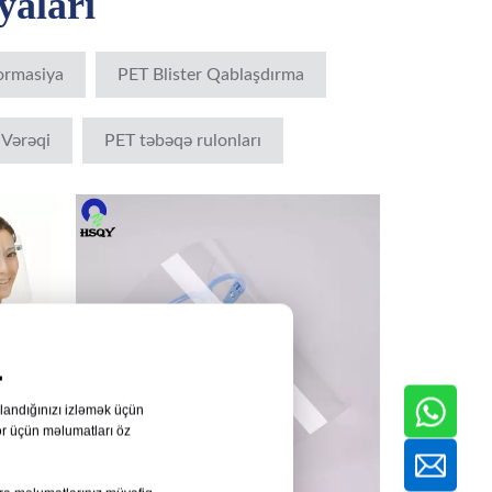
yaları
ormasiya
PET Blister Qablaşdırma
 Vərəqi
PET təbəqə rulonları
.
qlandığınızı izləmək üçün
ər üçün məlumatları öz