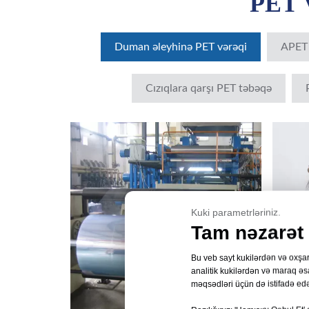
PET V
Duman əleyhinə PET vərəqi
APET 
Cızıqlara qarşı PET təbəqə
Kuki parametrləriniz.
Tam nəzarət a
Bu veb sayt kukilərdən və oxşar 
analitik kukilərdən və maraq əs
məqsədləri üçün də istifadə edə