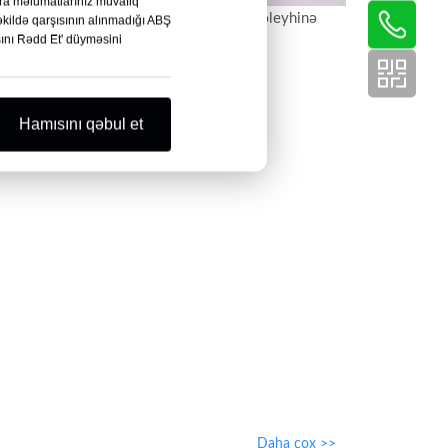
nra məlumatlarınız müvafiq
Üz visorları üçün PET duman əleyhinə
əkildə qarşısının alınmadığı ABŞ
ısını Rədd Et' düyməsini
vərəq
ıçramaya
Hamısını qəbul et
Daha çox >>