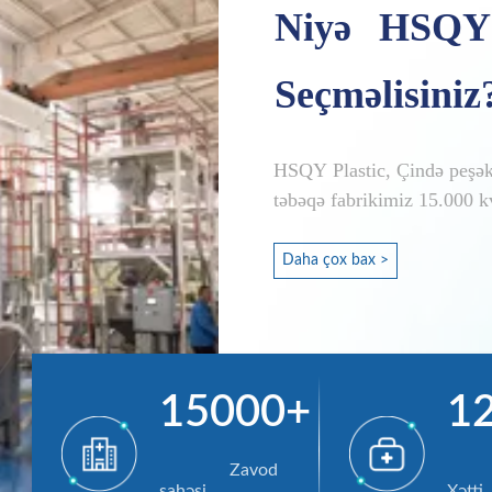
Niyə HSQY 
Seçməlisiniz
HSQY Plastic, Çində peşəka
təbəqə fabrikimiz 15.000 k
xəttinə və 3 dəst kəsmə av
APET, PETG, GAG və RPET t
Daha çox bax >
təbəqə təchizatçısı olaraq
keyfiyyətli xam təbəqələr 
15000+
1
                Zavod 
               
sahəsi 

Xətti 
