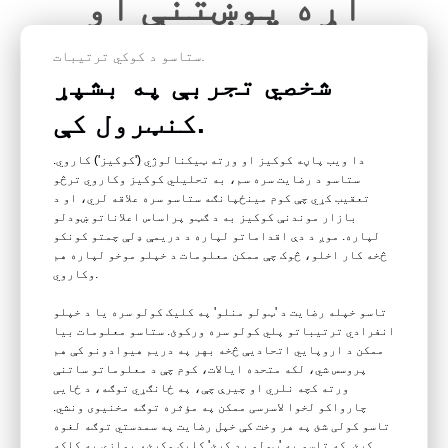
اړه پوښتنې او
ځوابونه
ستاسو د کوکي ترتیبات.
شخصي تجربې په بشپړ
۱. د PVC کارتونه څه دي؟
کنټرول کې.
پولی وینیل کلورایډ (PVC) یو ارزانه پلاستیکي
دا ویب پاڼه کوکیز او ورته ټیکنالوژي ('کوکیز') کاروي.
مواد دی چې معیاري PVC کارتونه ترې جوړیږي. دا د
ستاسو د رضایت سره سم، به تحلیلي کوکیز وکاروي ترڅو
تعقیب کړي چې کوم مینځپانګه ستاسو سره علاقه لري، او د
ډیری چاپ اړتیاو لپاره په عمومي ډول منل شوی PVC
بازار موندنې کوکیز به د ګټو پراساس اعلاناتو ښودلو
کارت مواد دی. په ځانګړي توګه، که تاسو د رنګ-
لپاره. موږ د دې اقداماتو لپاره د دریمې ډلې چمتو کونکو
څخه کار اخلو، څوک چې ممکن معلومات د خپلو موخو لپاره هم
سبلیمیشن PVC کارت پرنټر لرئ، نو تاسو به د خپلې
وکاروي.
پیژندنې اړتیاو لپاره د PVC کارتونو په کارولو
تاسو خپله رضایت د 'ټولو منلو' په کلیک کولو سره یا د خپلو
سره غوره کیفیت او مسلکي ښکاري پایلې ترلاسه کړئ.
انفرادي ترتیباتو پلي کولو سره ورکوئ. ستاسو معلومات بیا
ممکن د اروپايي اتحادیې څخه بهر په دریم هیوادونو کې هم
پروسس شي، لکه متحده ایالات، کوم چې د معلوماتو ساتنې
د PVC کارتونو نیمګړتیا دا ده چې دوی د تودوخې
ورته کچه نلري او چیرې چې، په ځانګړي توګه، د ځایی
چارواکو لخوا لاسرسی ممکن په مؤثره توګه مخنیوی ونشي.
سره ښه نه دریږي. که چیرې PVC کارتونه د لوړې
تاسو کولی شئ په هر وخت کې خپل رضایت په سمدستي توګه لغوه
تودوخې سره مخ شي لکه کله چې ستاسو کارتونه لامینټ
کړئ. که تاسو په 'ټولو رد کړئ' کلیک وکړئ، یوازې په کلکه