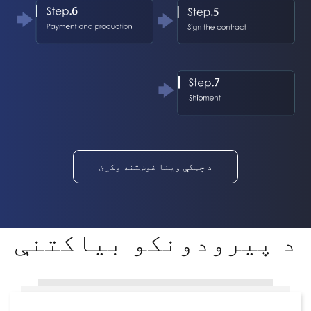
د چټکې وینا غوښتنه وکړئ
د پیرودونکو بیاکتنې