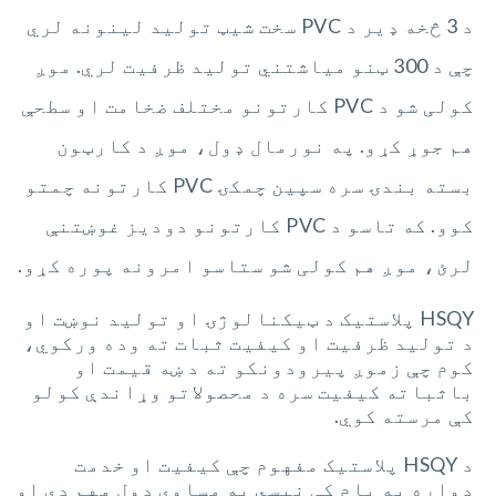
د 3 څخه ډیر د PVC سخت شیټ تولید لینونه لري
چې د 300 ټنو میاشتني تولید ظرفیت لري. موږ
کولی شو د PVC کارتونو مختلف ضخامت او سطحې
هم جوړ کړو. په نورمال ډول، موږ د کارټون
بسته بندۍ سره سپین چمکۍ PVC کارتونه چمتو
کوو. که تاسو د PVC کارتونو دودیز غوښتنې
لرئ، موږ هم کولی شو ستاسو امرونه پوره کړو.
HSQY پلاستیک د ټیکنالوژۍ او تولید نوښت او
د تولید ظرفیت او کیفیت ثبات ته وده ورکوي،
کوم چې زموږ پیرودونکو ته د ښه قیمت او
باثباته کیفیت سره د محصولاتو وړاندې کولو
کې مرسته کوي.
د HSQY پلاستیک مفهوم چې کیفیت او خدمت
دواړه په پام کې نیسي په مساوي ډول مهم دي او