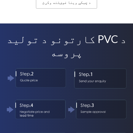
د چټکې وینا غوښتنه وکړئ
د PVC کارتونو د تولید
پروسه