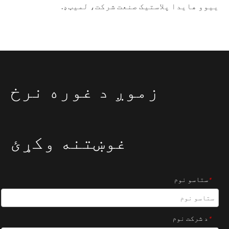
ییوو هایدا پلاستیک صنعت شرکت، لمیټډ.
زموږ د غوره نرخ
غوښتنه وکړئ
ستاسو نوم
*
د شرکت نوم
*