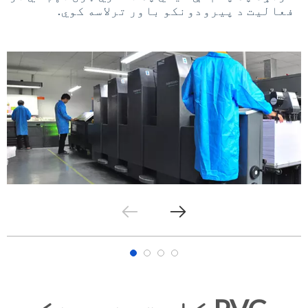
فعالیت د پیرودونکو باور ترلاسه کوي.