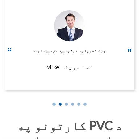
چټک تحویلي، کیفیت ښه دی، ښه قیمت.
Mike له امریکا
د PVC کارتونو په