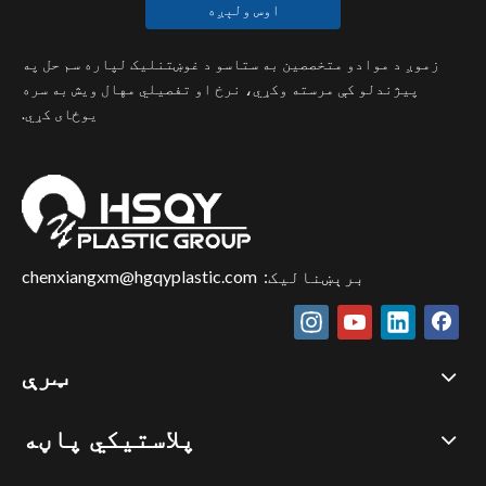
اوس ولېږه
زموږ د موادو متخصصین به ستاسو د غوښتنلیک لپاره سم حل په
پیژندلو کې مرسته وکړي، نرخ او تفصيلي مهال ویش به سره
یوځای کړي.
برېښنالیک:
chenxiangxm@hgqyplastic.com
ټرې
پلاستيکي پاڼه