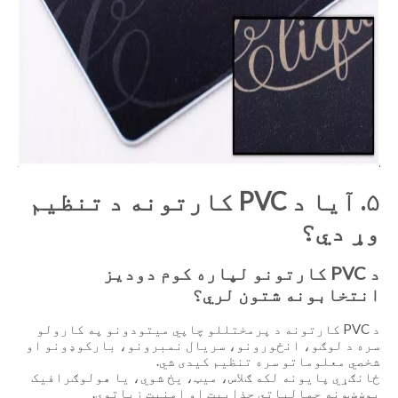
۵. آیا د PVC کارتونه د تنظیم
وړ دي؟
د PVC کارتونو لپاره کوم دودیز
انتخابونه شتون لري؟
د PVC کارتونه د پرمختللو چاپي میتودونو په کارولو
سره د لوګو، انځورونو، سریال نمبرونو، بارکوډونو او
شخصي معلوماتو سره تنظیم کیدی شي.
ځانګړي پایونه لکه ګلاس، میټ، یخ شوي، یا هولوګرافیک
پوښښونه جمالیاتي جذابیت او امنیت زیاتوي.