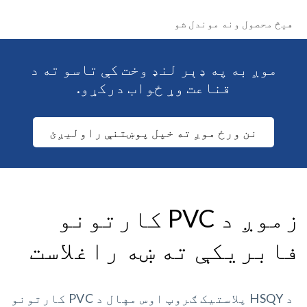
هیڅ محصول ونه موندل شو
موږ به په ډېر لنډ وخت کې تاسو ته د
قناعت وړ ځواب درکړو.
نن ورځ موږ ته خپل پوښتنې راولیږئ
زموږ د PVC کارتونو
فابریکې ته ښه راغلاست
د HSQY پلاستیک ګروپ اوس مهال د PVC کارتونو