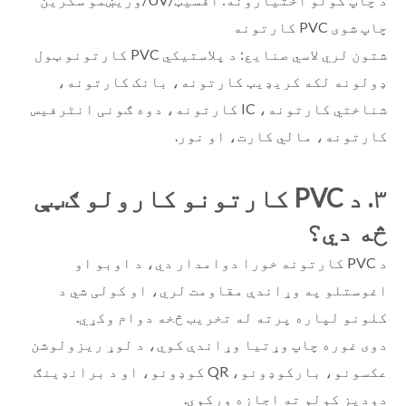
چاپ شوی PVC کارتونه
شتون لري لاسي صنایع: د پلاستيکي PVC کارتونو ټول
ډولونه لکه کریډیټ کارتونه، بانک کارتونه،
شناختي کارتونه، IC کارتونه، دوه ګونی انٹرفیس
کارتونه، مالي کارت، او نور.
۳. د PVC کارتونو کارولو ګټې
څه دي؟
د PVC کارتونه خورا دوامدار دي، د اوبو او
اغوستلو په وړاندې مقاومت لري، او کولی شي د
کلونو لپاره پرته له تخریب څخه دوام وکړي.
دوی غوره چاپ وړتیا وړاندې کوي، د لوړ ریزولوشن
عکسونو، بارکوډونو، QR کوډونو، او د برانډینګ
دودیز کولو ته اجازه ورکوي.