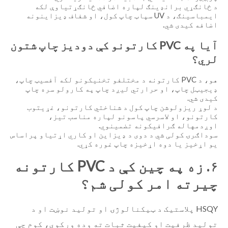
د ځانګړي برانډینګ لپاره اضافي ځانګړتیاوې لکه
ایمباسینګ، د UV سپاټ چاپ کول، او شفاف ډیزاینونه
اضافه کیدی شي.
آیا په PVC کارتونو کې دودیز چاپ شتون
لري؟
هو، د PVC کارتونه د مختلفو تخنیکونو لکه آفسیټ چاپ،
ډیجیټل چاپ، او حرارتي لیږد چاپ په کارولو سره چاپ
کیدی شي.
د لوړ ریزولوشن چاپ کول د شناختي کارتونو، غړیتوب
کارتونو، او لاسرسي پاسونو لپاره مناسب تیز،
اوږدمهاله ګرافیکونه تضمینوي.
سوداګرۍ کولی شي د دوی د ډیزاین او کاري اړتیاو پراساس
یو اړخیز یا دوه اړخیزه چاپ غوره کړي.
۶. زه په چین کې د PVC کارتونه
چیرته امر کولی شم؟
HSQY پلاستیک د ټیکنالوژۍ او تولید نوښت او د
تولید ظرفیت او کیفیت ثبات ته وده ورکوي، کوم چې