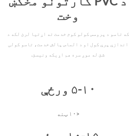
د PVC کارتونو مخکښ
وخت
که تاسو د پروسس کولو کوم خدمت ته اړتیا لرئ لکه د
اندازې پرې کول او د الماس پالش خدمت، تاسو کولی
شئ له موږ سره هم اړیکه ونیسئ.
۵-۱۰ ورځې
<۱۰ ټنه
۱۰-۱۵ ورځې