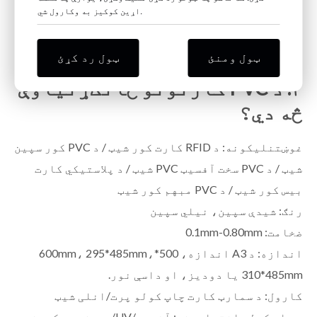
اړین کوکیز به وکارول شي.
کوئ یا که تاسو د بیا لیږدونکي پرنټر کاروئ، PVC
کارتونه به تاو شي یا یو څه وخوري یا حتی مات شي.
ټول ومنئ
ټول رد کړئ
۲. د PVC کارتونو ځانګړتیاوې
څه دي؟
غوښتنلیکونه: د RFID کارت کور شیټ / د PVC کور سپین
شیټ / د PVC سخت آفسیټ PVC شیټ / د پلاستيکي کارت
بیس کور شیټ / د PVC مبهم کور شیټ
رنګ: شیدې سپین، نیلي سپین
ضخامت: 0.1mm-0.80mm
اندازه: د A3 اندازه، 500*600mm، 295*485mm،
310*485mm یا دودیز، او داسې نور.
کارول: د سمارټ کارت چاپ کولو پرت/انلی شیټ
د چاپ کولو اختیارونه: آفسیټ/UV/وریښمو سکرین