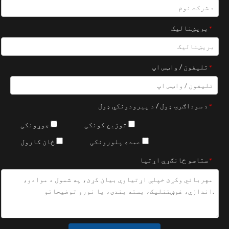
بریښنا‌لیک
*
تلیفون / واټس اپ
*
د سوداګرۍ ډول / د پیرودونکي ډول
*
توزیع کونکی
جوړونکی
عمده پلورونکی
ځان کارول
ستاسو ځانګړې اړتیا
*