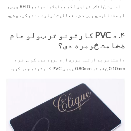
د امنیت ځانګړتیاوې لکه هولوګرامونه، RFID چپس،
او مقناطیسي پټې د ښه فعالیت لپاره مدغم کیدی شي.
۴. د PVC کارتونو تر ټولو عام
ضخامت څومره دی؟
دا ستاسو په اړتیا پورې اړه لري، موږ کولی شو د
0.10mm څخه تر 0.80mm پورې PVC کارتونه جوړ کړو.