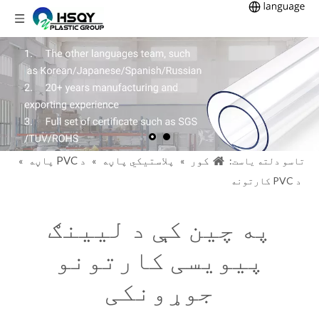
کور
پلاستيکي پاڼه
د PVC پاڼه
تاسو دلته یاست:
»
»
»
د PVC کارتونه
په چین کې د لیینګ
پیویسی کارتونو
جوړونکی