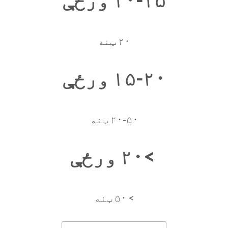
۲۰ ټنه
۱۵-۲۰ ورځې
۲۰-۵۰ ټنه
>۲۰ ورځې
> ۵۰ ټنه