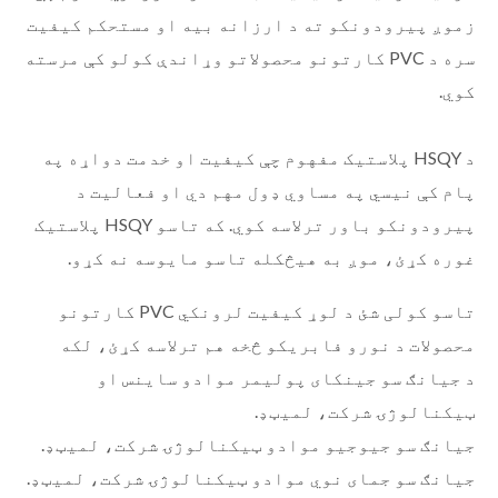
زموږ پیرودونکو ته د ارزانه بیه او مستحکم کیفیت
سره د PVC کارتونو محصولاتو وړاندې کولو کې مرسته
کوي.
د HSQY پلاستیک مفهوم چې کیفیت او خدمت دواړه په
پام کې نیسي په مساوي ډول مهم دي او فعالیت د
پیرودونکو باور ترلاسه کوي. که تاسو HSQY پلاستیک
غوره کړئ، موږ به هیڅکله تاسو مایوسه نه کړو.
تاسو کولی شئ د لوړ کیفیت لرونکي PVC کارتونو
محصولات د نورو فابریکو څخه هم ترلاسه کړئ، لکه
د جیانګ سو جینکای پولیمر موادو ساینس او ​​
ټیکنالوژۍ شرکت، لمیټډ.
جیانګ سو جیوجیو موادو ټیکنالوژۍ شرکت، لمیټډ.
جیانګ سو جمای نوي موادو ټیکنالوژۍ شرکت، لمیټډ.