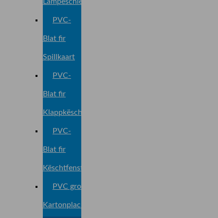
Lampeschiermblech
PVC-
Blat fir
Spillkaart
PVC-
Blat fir
Klappkëscht
PVC-
Blat fir
Këschtfenster
PVC gro
Kartonplack