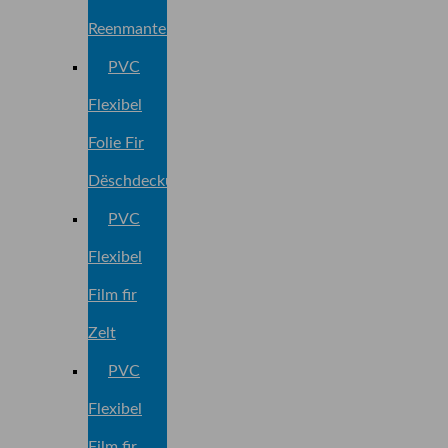
Reenmantel
PVC
Flexibel
Folie Fir
Dëschdeckung
PVC
Flexibel
Film fir
Zelt
PVC
Flexibel
Film fir