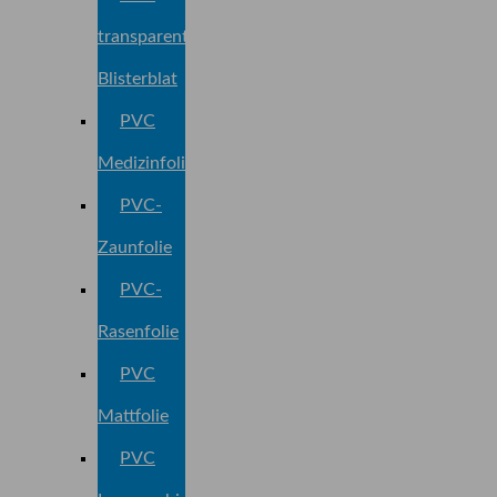
transparent
Blisterblat
PVC
Medizinfolie
PVC-
Zaunfolie
PVC-
Rasenfolie
PVC
Mattfolie
PVC