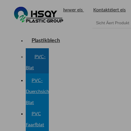
Iwwer eis
Kontaktéiert eis
Plastikblech
PVC-
Blat
PVC-
Duerchsichteg
Blat
PVC
Faarfblat