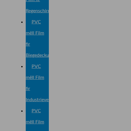
Regenschirm
PVC
mëll Film
fir
Biegedeckung
PVC
mëll Film
fir
Industrieverpackung
PVC
mëll Film