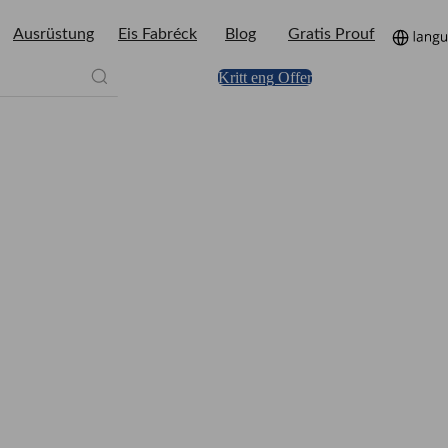
Ausrüstung
Eis Fabréck
Blog
Gratis Prouf
Kritt eng Offer