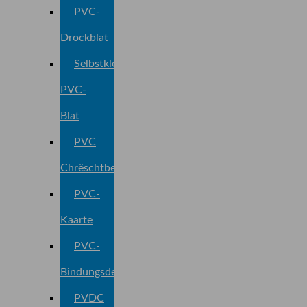
PVC-
Drockblat
Selbstklebend
PVC-
Blat
PVC
Chrëschtbeemchenfolie
PVC-
Kaarte
PVC-
Bindungsdeckel
PVDC