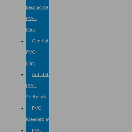
beschichtete
PVC-
Film
Geprägte
PVC-
Film
Antistatesch
PVC-
Steifplack
PVC
Kleederblat
PVC