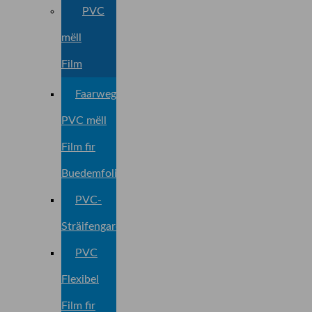
PVC
mëll
Film
Faarweg
PVC mëll
Film fir
Buedemfolie
PVC-
Sträifengardinen
PVC
Flexibel
Film fir