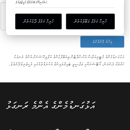
ހަރުކަށިކޮށް ބޭނުންވާ ކުކީޒްތަކެވެ.
ހުރިހާ ކަމެއް ގަބޫލުކުރުން
ހުރިހާ ކަމެއް ދޮގުކުރުން
މިހާރު ފޮނުވާށެވެ
އަޅުގަނޑުމެންގެ މެޓީރިއަލްސް އެކްސްޕާޓުން ތިޔަބޭފުޅުންގެ އެޕްލިކޭޝަނަށް އެންމެ ރަނގަޅު
ހައްލެއް ދެނެގަނެ، ކޯޓޭޝަނަކާއި ތަފްސީލީ ޓައިމްލައިނެއް އެކުލަވާލުމުގައި އެހީތެރިވެދޭނެއެވެ.
އަޅުގަނޑުމެންގެ އެންމެ ރަނގަޅު