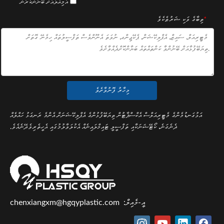
އަމިއްލައަށް ބޭނުންކުރުން
*
ތިބާގެ ވަކި ޝަރުޠެކެވެ
މިހާރު ފޮނުވާށެވެ
އަޅުގަނޑުމެންގެ މެޓީރިއަލްސް އެކްސްޕާޓުން ތިޔަބޭފުޅުންގެ އެޕްލިކޭޝަނަށް އެންމެ ރަނގަޅު ހައްލެއް
ދެނެގަނެ، ކޯޓޭޝަނަކާއި ތަފްސީލީ ޓައިމްލައިނެއް އެކުލަވާލުމުގައި އެހީތެރިވެދޭނެއެވެ.
އީ-މެއިލް:
chenxiangxm@hgqyplastic.com