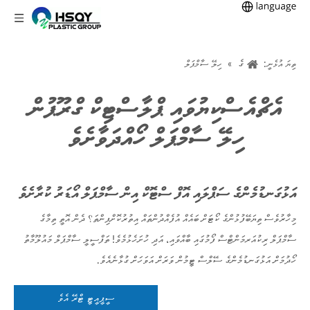
ގެ
ތިޔަ އުޅެނީ:
»
ހިލޭ ސާމްޕަލް
އެޗްއެސްކިޔުވައި ޕްލާސްޓިކް ގްރޫޕުން
ހިލޭ ސާމްޕަލް ހޯއްދަވާށެވެ
އަޅުގަނޑުމެންގެ ސަޕްލައި އޮފް ސްޓޮކް އިން ސާމްޕަލް އޯޑަރު ކުރާށެވެ
މިހާރުވެސް ތިޔަބޭފުޅުންގެ ކޯޓަށް ބައެއް އުފެއްދުންތައް އިތުރުކޮށްފިންތަ؟ ދެން އޮތީ ތިމާގެ
ސާމްޕަލް ރިކުއަރމަންޓްސް ފޯމުގައި ބާއްވައި، އަދި ހުށަހެޅުމެވެ! ތަފްސީލީ ސާމްޕަލް މައުލޫމާތު
ހޯދުމަށް އަޅުގަނޑުމެންގެ ސޭލްސް ޓީމުން ވަރަށް އަވަހަށް ގުޅާނެއެވެ.
ސީޕީއީޓީ ޓްރޭ އެވެ