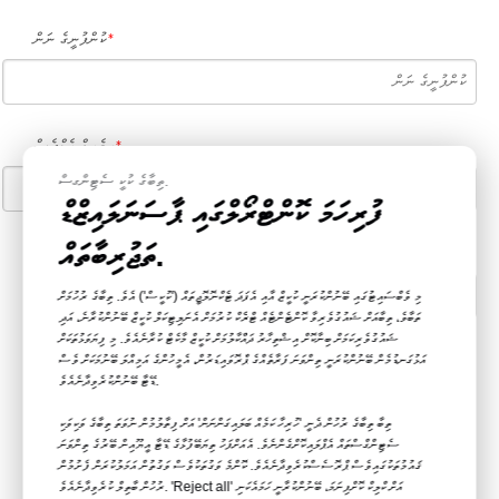
ކުންފުނީގެ ނަން
*
އީމެއިލް އެޑްރެސް
*
ތިބާގެ ކުކީ ސެޓިންގސް.
ފުރިހަމަ ކޮންޓްރޯލްގައި ޕާސަނަލައިޒްޑް
ތަޖުރިބާތައް.
ފޯނު / ވަޓްސްއެޕް
*
މި ވެބްސައިޓުގައި ބޭނުންކުރަނީ ކުކީޒް އާއި އެފަދަ ޓެކްނޮލޮޖީތައް ('ކުކީސް') އެވެ. ތިބާގެ ރުހުމަށް
ތަބާވެ، ތިބާއަށް ޝައުގުވެރިވާ ކޮންޓެންޓެއް ޓްރެކް ކުރުމަށް އެނަލިޓިކަލް ކުކީޒް ބޭނުންކުރާނެ، އަދި
ޝައުގުވެރިކަމަށް ބިނާކޮށް އިޝްތިހާރު ދައްކާލުމަށް ކުކީޒް މާކެޓް ކުރާނެއެވެ. މި ފިޔަވަޅުތަކަށް
އަޅުގަނޑުމެން ބޭނުންކުރަނީ ތިންވަނަ ފަރާތެއްގެ ޕްރޮވައިޑަރުން، އެމީހުންގެ އަމިއްލަ ބޭނުމަކަށް ވެސް
ވިޔަފާރީގެ ބާވަތް / ގަންނަ ފަރާތުގެ ބާވަތް
*
ޑޭޓާ ބޭނުންކުރެވިދާނެއެވެ.
ޑިސްޓްރިބިއުޓަރ
އުފެއްދުންތެރިޔާ
ހޯލްސޭލަރ
ތިބާ ތިބާގެ ރުހުން ދެނީ 'ހުރިހާ ކަމެއް ބަލައިގަންނަން' އަށް ފިތާލުމުން ނުވަތަ ތިބާގެ ވަކިވަކި
އަމިއްލައަށް ބޭނުންކުރުން
ސެޓިންގްސްތައް އެޕްލައިކޮށްގެންނެވެ. އެއަށްފަހު ތިޔަބޭފުޅާގެ ޑޭޓާ އީޔޫއިން ބޭރުގެ ތިންވަނަ
ޤައުމުތަކުގައިވެސް ޕްރޮސެސްކުރެވިދާނެއެވެ. ކޮންމެ ވަގުތަކުވެސް ވަގުތުން އަމަލުކުރަން ފެށުމުން
ރުހުން ބާތިލް ކުރެވިދާނެއެވެ. 'Reject all' އަށް ކްލިކް ކޮށްފިނަމަ، ބޭނުންކުރާނީ ހަމައެކަނި
ތިބާގެ ވަކި ޝަރުޠެކެވެ
*