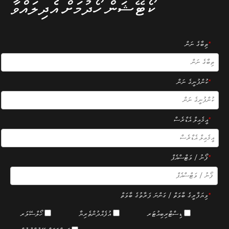
ކޯޓޭޝަން ހޯދުމަށް އެދިލައްވާ
*
ތިބާގެ ނަން
*
ކުންފުނީގެ ނަން
*
އީމެއިލް އެޑްރެސް
*
ފޯނު / ވަޓްސްއެޕް
*
ވިޔަފާރީގެ ބާވަތް / ގަންނަ ފަރާތުގެ ބާވަތް
ޑިސްޓްރިބިއުޓަރ
އުފެއްދުންތެރިޔާ
ހޯލްސޭލަރ