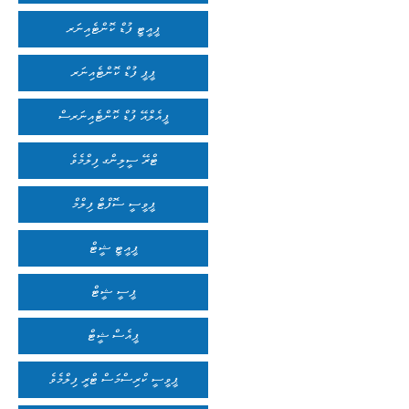
ޕީއީޓީ ފުޑް ކޮންޓެއިނަރ
ޕީޕީ ފުޑް ކޮންޓެއިނަރ
ޕީއެލްއޭ ފުޑް ކޮންޓެއިނަރސް
ޓްރޭ ސީލިންގ ފިލްމެވެ
ޕީވީސީ ސޮފްޓް ފިލްމް
ޕީއީޓީ ޝީޓް
ޕީސީ ޝީޓް
ޕީއެސް ޝީޓް
ޕީވީސީ ކްރިސްމަސް ޓްރީ ފިލްމެވެ