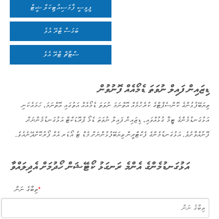
ޕީވީސީ ފާމަސިއުޓިކަލް ޝީޓް
ބަގަސް ޓްރޭ އެވެ
ސްޓާޗް ޓްރޭ އެވެ
ޑިޒައިން ފައިލް ނުވަތަ ޑެމޯއެއް ފޮނުވުން
ތިޔަބޭފުޅުންގެ ކޮންސެޕްޓްގެ ކުރެހުމެއް އޮތްނަމަ ނުވަތަ ޑެމޯއެއް އަތުގައި އޮތްނަމަ، ހަމައެކަނި
އަޅުގަނޑުމެންގެ ޓީމާ ގުޅުއްވައި، ޑިޒައިން ފައިލް ނުވަތަ ޑެމޯ ޕްރޮޑަކްޓް އަޅުގަނޑުމެންނަށް
ފޮނުއްވާށެވެ. އަޅުގަނޑުމެންގެ ފެކްޓްރީން ތިޔަބޭފުޅުންނަށް މެޑް ޓު އޯޑަރ އެއް ފޯރުކޮށްދޭނެއެވެ.
އަޅުގަނޑުމެންގެ އެންމެ ރަނގަޅު ކޯޓޭޝަން ހޯދުމަށް އެދިލައްވާ
ތިބާގެ ނަން
*