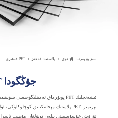
ئۆي
پلاستىك قەغەز
سىز بۇ يەردە:
»
»
PET قەغىزى
جۇڭگودا HSQY PET يوپۇق ئىشلەپچىقارغۇچىسى
ئىشەنچلىك PET يوپۇرماق تەمىنلىگۈچى
بېرىمىز. PET پلاستىك مېخانىكىلىق كۈچل