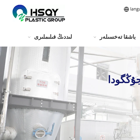
باشقا تەخسىلەر
لىددىڭ فىلىملىرى