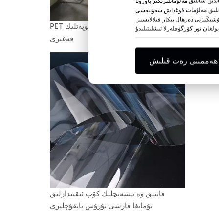
 سانلىق مەلۇماتلىرىڭىز ياۋروپا
ە سانلىق مەلۇمات قوغداش سەۋىيەسى
شىڭىزنى دەرھال بىكار قىلالايسىز.
 تۇمانغا
تۇمانسىز 10 دانە يۇقىرى سۈپەتلىك PET
اقلىنىش
قەغىزى
ياپقۇچ
ھەممىنى رەت قىلىش
قاتتىق ۋە ئىشەنچلىك كۆپ ئىقتىدارلىق
تۇمانغا قارشى تۇرۇش ياپقۇچلىرى