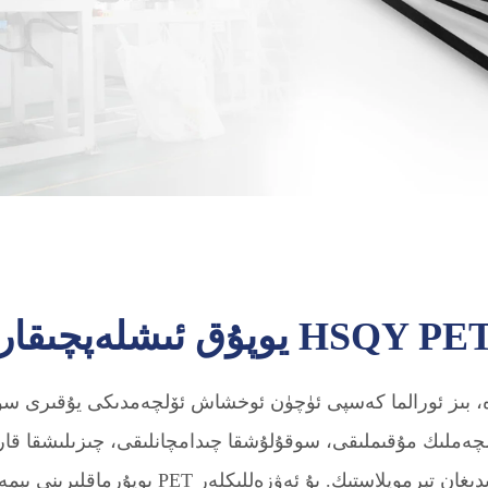
سى سۈپىتىدە، بىز ئورالما كەسپى ئۈچۈن ئوخشاش ئۆلچەمدىكى يۇقىرى
ۈكلۈكى، ئۆلچەملىك مۇقىملىقى، سوقۇلۇشقا چىدامچانلىقى، چىزىلىشق
تۇرۇش خۇسۇسىيىتى بىلەن تونۇلغان مۇھىت ئاسراي