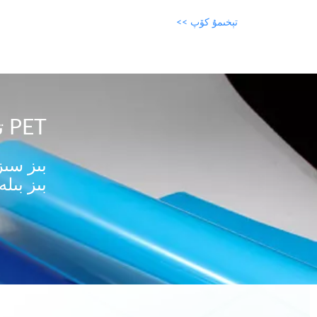
تېخىمۇ كۆپ >>
PET تاللىشى توغرىسىدا مەسلىھەتكە ئېھتىياجلىقمۇ؟
بىز سىز
بىز بىلە