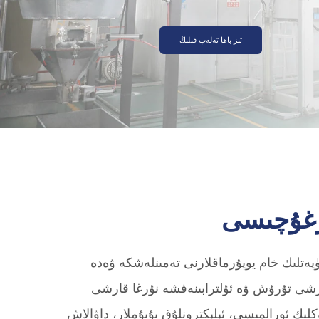
تېز باھا تەلەپ قىلىڭ
 سۈپەتلىك خام يوپۇرماقلارنى تەمىنلەشكە ۋەدە
ا قارشى تۇرۇش ۋە ئۇلترابىنەفشە نۇرغا قارشى
دىغان تېرموپلاستىك. بۇ ئەۋزەللىكلەر PET يوپۇرماقلىرىنى يېمەكلىك ئورالمىسى، ئېلېكترونلۇق بۇيۇملار، داۋالاش