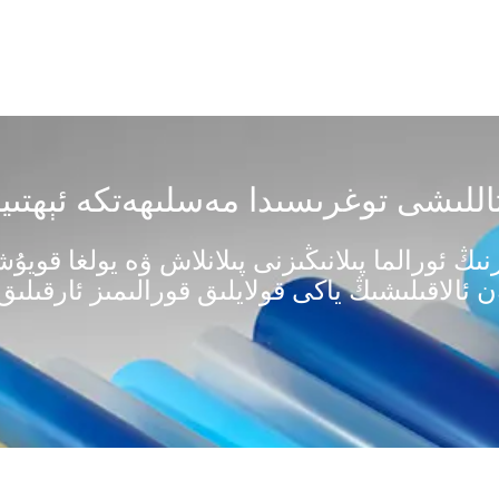
نىڭ ئورالما پىلانىڭىزنى پىلانلاش ۋە يولغا قوي
ن ئالاقىلىشىڭ ياكى قولايلىق قورالىمىز ئارقىلىق 