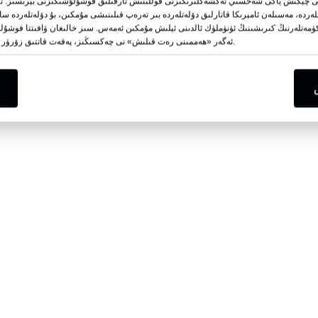
چېكىش ياكى شەخسىي تەڭشەكلىرىڭىزنى قوللىنىش ئارقىلىق قوشۇلۇشىڭىزنى بېرىسىز. ئاندىن
لەردە، مەسىلەن ئامېرىكا قاتارلىق دۆلەتلەردە بىر تەرەپ قىلىنىشى مۇمكىن، بۇ دۆلەتلەرد
ۈمەتلەرنىڭ كىرىشىنىڭ ئۈنۈملۈك ئالدىنى ئېلىش مۇمكىن ئەمەس. سىز خالىغان ۋاقىتتا قوشۇلۇ
 سۈپەتلىك سۈزۈك پلاستىك تۇمانغا
يۈز قالقىنى ئۈچۈن ئىككى تەرەپلىك
ئەگەر «ھەممىنى رەت قىلىش» نى چەكسىڭىز، پەقەت قاتتىق زۆرۈر بولغان تور كۆرگۈچلەرلا ئىشلىتىلىدۇ.
قارشى PET قەغىزى 0.25mm
قارشى ئەرمەك ھايۋانلاردىن س
اسلىق ئۈچۈن سۈزۈك يۈز قالقىنى