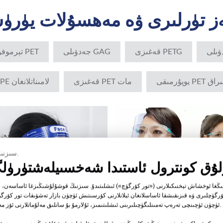
PETG قەغىزى
GAG جەدۋىلى
PET تېرموفورمالاشتۇرۇش
PET يوپۇرمىقى
مات PET قەغىزى
لامىناتلانغان PET/PE قەغىزى
سىزنىڭ تور كۆرگۈچ تەڭشەكلىرىڭىز.
نىڭغا ئوخشاش تېخنىكىلارنى («تور كۆرگۈچ») ئىشلىتىدۇ. سىزنىڭ قوشۇلۇشىڭىزغا ئاساسەن، س
ۆرگۈچلىرى ۋە قىزىقىشقا ئاساسلانغان ئېلانلارنى كۆرسىتىش ئۈچۈن بازار تەشۋىقات تور كۆرگۈچل
ئۈچۈن ئۈچىنچى تەرەپ تەمىنلىگۈچىلىرىنى ئىشلىتىمىز، ئۇلارمۇ بۇ سانلىق مەلۇماتلارنى ئۆز مەقسىتى ئۈچۈن ئىشلىتىشى مۇمكىن.