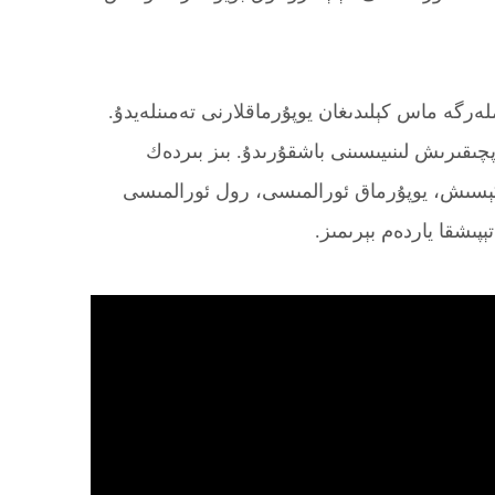
كىلىق ئۆلچەملەرگە ماس كېلىدىغان يوپۇرماقلارنى تەمىنلەيدۇ.
ادرات مېتىردىن ئارتۇق كۆلەمنى ئىگىلەيدۇ ۋە 3 يۈرۈش كېسىش ئۈسكۈنىسى بىلەن 12 ئىشلەپچىقىرىش لىنىيىسىنى باشقۇرىدۇ. بىز بىردەك
يوپۇرماقلىرىنى ئىشلەپچىقىرىمىز. سىز كېسىش، يوپۇرماق ئورالمىسى، رول ئورالمىسى
پىشقا ياردەم بېرىمىز.