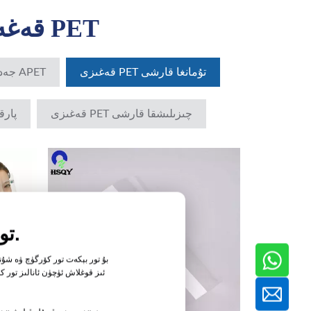
PET قەغەز تۈرلىرى ۋە مەھسۇلات يۈرۈشلۈكلىرى
تۇمانغا قارشى PET قەغىزى
APET جەدۋىلى
چىزىلىشقا قارشى PET قەغىزى
پارقىراق 
تولۇق كونترول ئاستىدا شەخسىيلەشتۈرۈلگەن تەجرىبىلەر.
بۇ تور بېكەت تور كۆرگۈچ ۋە شۇ
ئىز قوغلاش ئۈچۈن ئانالىز تور ك