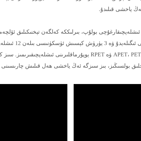
ەڭ ياخشى قىلىدۇ.
جۇڭگودىكى كەسپىي PET يوپۇرماق ئىشلەپچىقارغۇچى بولۇپ، بىرلىككە كەلگەن تېخنى
زاۋۇتىمىز 15،000 كۋ
خۇسۇسىيەت ۋە ئورالما تاللانمىلىرىغا ئىگە APET، PETG، GAG ۋە RPET 
ياجلىق بولسىڭىز، بىز سىزگە ئەڭ ياخشى ھەل قىلىش چارىسىنى تې