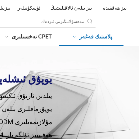
بىز ھەققىدە
بىز بىلەن ئالاقىلىشىڭ
ئۈسكۈنىلەر
بىزنىڭ
پلاستىك قەغەز
CPET تەخسىلىرى
جۇڭگودا PET يوپۇ
1. 20 يىلدىن ئارتۇق 
2. ھەر خىل ئىشلىتىش ئۈچۈن PET يوپۇرماقل
3. OEM ۋە ODM مۇلازىمەتلىرى
4. ھەقسىز ئۈلگە بار