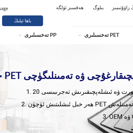
 زاۋۇتىمىز
بىلوگ
ھەقسىز ئۈلگە
باھا ئېلىڭ
PET تەخسىلىرى
PP تەخسىلىرى
ق ئىشلەپچىقارغۇچى ۋە تەمىنلىگۈچى
ئېكسپورت ۋە ئىشلەپچىقىرىش تەجرىبىسى
ىرى بىلەن تەمىنلەش