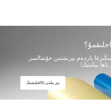
ۇشىڭىزغا ياردەم بېرىشتىن خۇشالمىز.
باھا بېكىتىڭ!
بىز بىلەن ئالاقىلىشىڭ