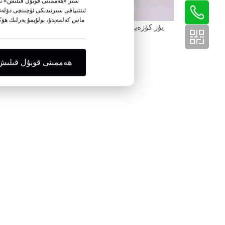
سىز «ھەممىنى قوبۇل قىلىش» نى 
ئىتتىپاقى سىرتىدىكى ئۈچىنچى دۆلەت
ماس كەلمەيدۇ، بولۇپمۇ يەرلىك ھۆك
يۈز كۆزەينىكى ئۈچۈن PET تۇمانغا قارشى
يۇقىرى
تۇرۇش قەغىزى
چاچرىم
ھەممىنى قوبۇل قىلىش