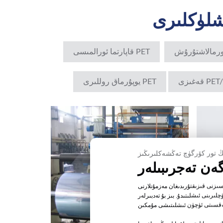
PET قاپارتما ئورالمىسى
PET يوپۇرماق روللىرى
ىزنى قىزىقتۇرىدىغان مەزمۇنلارنى
ىرىنى ئىشلىتىدۇ. بىز بۇ تەدبىرلەر