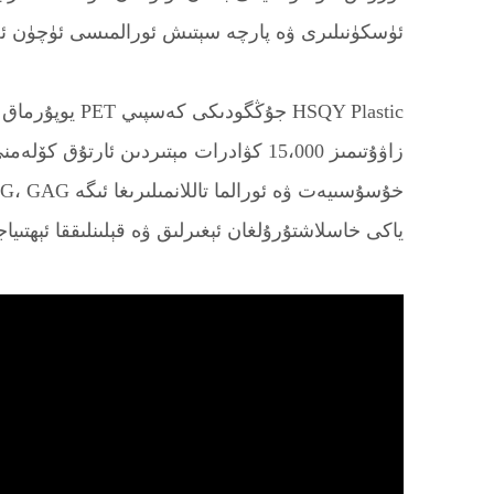
ئۈسكۈنىلىرى ۋە پارچە سېتىش ئورالمىسى ئۈچۈن ئ
HSQY Plastic 
ياكى خاسلاشتۇرۇلغان ئېغىرلىق ۋە قېلىنلىققا ئېھتى